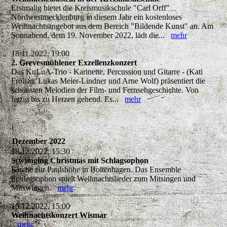
Erstmalig bietet die Kreismusikschule "Carl Orff"
Nordwestmecklenburg in diesem Jahr ein kostenloses
Weihnachtsangebot aus dem Bereich "Bildende Kunst" an. Am
Sonnabend, dem 19. November 2022, lädt die...
mehr
18.11.2022, 19:00
2. Grevesmühlener Exzellenzkonzert
Das KuLuA-Trio - Karinette, Percussion und Gitarre - (Kati
Frölian, Lukas Meier-Lindner und Arne Wolf) präsentiert die
schönsten Melodien der Film- und Fernsehgeschichte. Von
fetzig bis zu Herzen gehend. Es...
mehr
Dezember 2022
18.12.2022, 15:30
S(w)inging Christmas mit Schlagsophon
Kirche zur Paulshöhe in Boltenhagen. Das Ensemble
Schlagsophon spielt Weihnachtslieder zum Mitsingen und
Mitswingen.
mehr
10.12.2022, 15:00
Weihnachtskonzert Wismar
mehr