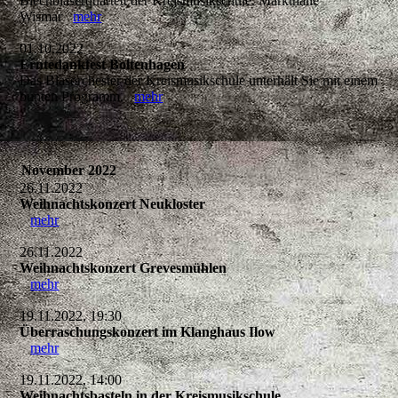
Blechbläserquartett der Kreismusikschule. Markthalle
Wismar
mehr
01.10.2022
Erntedankfest Boltenhagen
Das Blasorchester der Kreismusikschule unterhält Sie mit einem
bunten Programm.
mehr
November 2022
26.11.2022
Weihnachtskonzert Neukloster
mehr
26.11.2022
Weihnachtskonzert Grevesmühlen
mehr
19.11.2022, 19:30
Überraschungskonzert im Klanghaus Ilow
mehr
19.11.2022, 14:00
Weihnachtsbasteln in der Kreismusikschule