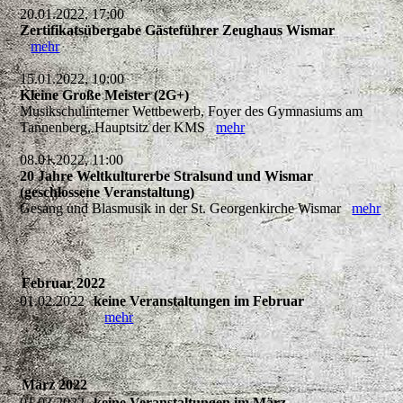
20.01.2022, 17:00
Zertifikatsübergabe Gästeführer Zeughaus Wismar
mehr
15.01.2022, 10:00
Kleine Große Meister (2G+)
Musikschulinterner Wettbewerb, Foyer des Gymnasiums am
Tannenberg, Hauptsitz der KMS
mehr
08.01.2022, 11:00
20 Jahre Weltkulturerbe Stralsund und Wismar
(geschlossene Veranstaltung)
Gesang und Blasmusik in der St. Georgenkirche Wismar
mehr
Februar 2022
01.02.2022
keine Veranstaltungen im Februar
mehr
März 2022
01.03.2022
keine Veranstaltungen im März