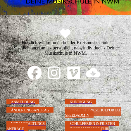
DEINE MUSIKSCHULE IN NWM
Herzlich willkommen bei der Kreismusikschule!
Staatlich anerkannt - persönlich, nah, individuell - Deine
Musikschule in NWM.
ANMELDUNG
KÜNDIGUNG
ÄNDERUNGSANTRAG
UNSER MUSIKSCHULPORTAL
SPEEDADMIN
VERANSTALTUNGS-
SCHULFERIEN & FRISTEN
ANFRAGE
INFORMATIONEN FÜR