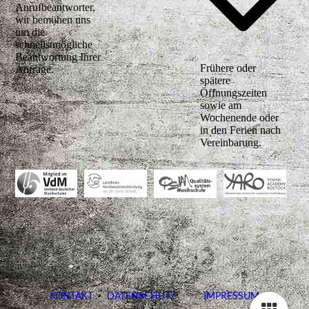
Anrufbeantworter,
wir bemühen uns
um die
schnellstmögliche
Beantwortung Ihrer
Frühere oder
Anfrage.
spätere
Öffnungszeiten
sowie am
Wochenende oder
in den Ferien nach
Vereinbarung.
KONTAKT
DATENSCHUTZ
IMPRESSUM