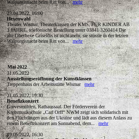
Walpurgisnacht beim Ritt von...
mehr
23.04.2022, 16:00
Hexenwahl
Theater Wismar, Theaterklassen der KMS, FÜR KINDER AB
3 JAHRE, telefonische Bestellung unter 03841 3260414 Die
alte Oberhexe Griseldis ist nicht mehr, sie stürzte in der letzten
Walpurgisnacht beim Ritt von...
mehr
Mai 2022
31.05.2022
Ausstellungseröffnung der Kunstklassen
Treppenhaus der Arbeitsstätte Wismar
mehr
21.05.2022, 19:30
Benefizkonzert
Grevesmühlen, Rathaussaal. Der Förderverein der
Kreismusikschule „Carl Orff“ NWM zeigt sich solidarisch mit
den Flüchtlingen aus der Ukraine und lädt aus diesem Anlass zu
einem Benefizkonzert am Sonnabend, dem...
mehr
19.05.2022, 16:30