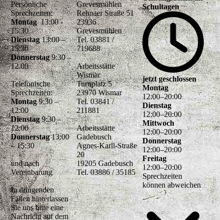
Persönliche
Grevesmühlen
Schultagen
Sprechzeiten:
Rehnaer Straße 51
Montag
13:00 -
23936
15:30
Grevesmühlen
Dienstag
13:00 –
Tel. 03881 /
15:30
719688
Donnerstag
9:30 –
12.00
Arbeitsstätte
Wismar
jetzt geschlossen
Telefonische
Turnplatz 5
Montag
Sprechzeiten:
23970 Wismar
12
:
00
–
20
:
00
Montag
9:30 –
Tel. 03841 /
Dienstag
12:00
211881
12
:
00
–
20
:
00
Dienstag
9:30 –
Mittwoch
12:00
Arbeitsstätte
12
:
00
–
20
:
00
Donnerstag
13:00
Gadebusch
Donnerstag
– 15:30
Agnes-Karll-Straße
12
:
00
–
20
:
00
20
Freitag
und nach
19205 Gadebusch
12
:
00
–
20
:
00
Vereinbarung
Tel. 03886 / 35185
Sprechzeiten
können abweichen
In dringenden
Fällen hinterlassen
Sie uns bitte eine
Nachricht auf dem