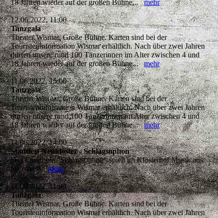
18 Jahren wieder auf der großen Bühne...
mehr
12.06.2022, 11:00
Tanzgala
Theater Wismar, Große Bühne. Karten sind bei der
Touristeninformation Wismar erhältlich. Nach über zwei Jahren
dürfen unsere rund 100 Tänzerinnen im Alter zwischen 4 und
18 Jahren wieder auf der großen Bühne...
mehr
11.06.2022, 15:00
Tanzgala
Theater Wismar, Große Bühne. Karten sind bei der
Touristeninformation Wismar erhältlich. Nach über zwei Jahren
dürfen unsere rund 100 Tänzerinnen im Alter zwischen 4 und
18 Jahren wieder auf der großen Bühne...
mehr
11.06.2022, 14:00
Stadtfest Neukloster - Schlagsophon
Das Ensemble "Schlagsophon" spielt im Klosterhof Musik aus
aller Welt.
mehr
11.06.2022, 11:00
Tanzgala
Theater Wismar, Große Bühne. Karten sind bei der
Touristeninformation Wismar erhältlich. Nach über zwei Jahren