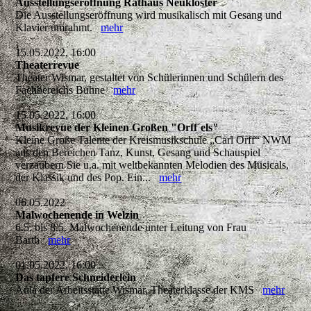
Ausstellungseröffnung Rathaus Neukloster
Die Ausstellungseröffnung wird musikalisch mit Gesang und
Klavier umrahmt.
mehr
15.05.2022, 16:00
Theaterrevue
Theater Wismar, gestaltet von Schülerinnen und Schülern des
Fachbereichs Bühne
mehr
15.05.2022, 16:00
Musikrevue der Kleinen Großen "Orff´els"
Kleine Große Talente der Kreismusikschule „Carl Orff“ NWM
aus den Bereichen Tanz, Kunst, Gesang und Schauspiel
verzaubern Sie u.a. mit weltbekannten Melodien des Musicals,
der Klassik und des Pop. Ein...
mehr
06.05.2022
Malwochenende in Welzin
6.5. bis 8.5. Malwochenende unter Leitung von Frau
Barth
mehr
01.05.2022, 16:00
Das tapfere Schneiderlein
Aula der Arbeitsstätte Wismar, Theaterklasse der KMS
mehr