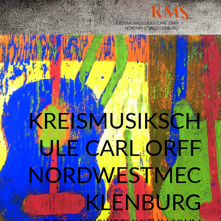
KREISMUSIKSCH
ULE CARL ORFF
NORDWESTMEC
KLENBURG