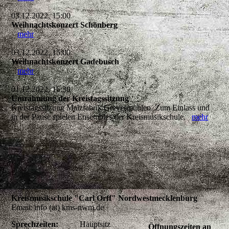
03.12.2022, 15:00
Weihnachtskonzert Schönberg
mehr
03.12.2022, 15:00
Weihnachtskonzert Gadebusch
mehr
01.12.2022, 16:30
Umrahmung der Kreistagssitzung
Kreistagssitzung Malzfabrik Grevesmühlen. Zum Einlass und
in der Pause spielen Ensembles der Kreismusikschule.
mehr
Kreismusikschule "Carl Orff" Nordwestmecklenburg
Email: info (at) kms-nwm.de
Sprechzeiten:
Hauptsitz
Öffnungszeiten an