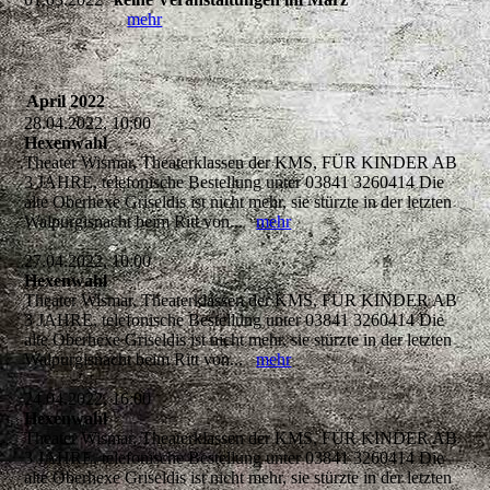
mehr
April 2022
28.04.2022, 10:00
Hexenwahl
Theater Wismar, Theaterklassen der KMS, FÜR KINDER AB
3 JAHRE, telefonische Bestellung unter 03841 3260414 Die
alte Oberhexe Griseldis ist nicht mehr, sie stürzte in der letzten
Walpurgisnacht beim Ritt von...
mehr
27.04.2022, 10:00
Hexenwahl
Theater Wismar, Theaterklassen der KMS, FÜR KINDER AB
3 JAHRE, telefonische Bestellung unter 03841 3260414 Die
alte Oberhexe Griseldis ist nicht mehr, sie stürzte in der letzten
Walpurgisnacht beim Ritt von...
mehr
24.04.2022, 16:00
Hexenwahl
Theater Wismar, Theaterklassen der KMS, FÜR KINDER AB
3 JAHRE, telefonische Bestellung unter 03841 3260414 Die
alte Oberhexe Griseldis ist nicht mehr, sie stürzte in der letzten