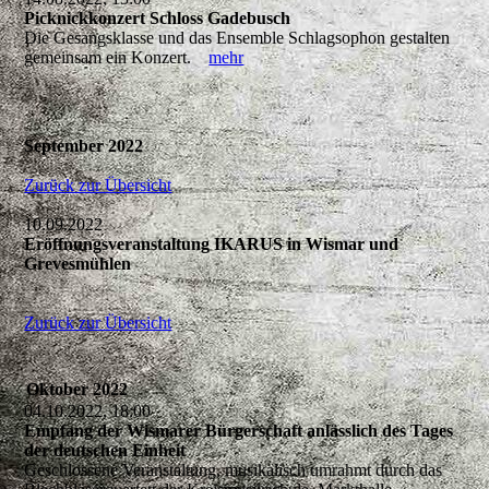
Picknickkonzert Schloss Gadebusch
Die Gesangsklasse und das Ensemble Schlagsophon gestalten
gemeinsam ein Konzert.
mehr
September 2022
Zurück zur Übersicht
10.09.2022
Eröffnungsveranstaltung IKARUS in Wismar und
Grevesmühlen
Zurück zur Übersicht
Oktober 2022
04.10.2022, 18:00
Empfang der Wismarer Bürgerschaft anlässlich des Tages
der deutschen Einheit
Geschlossene Veranstaltung, musikalisch umrahmt durch das