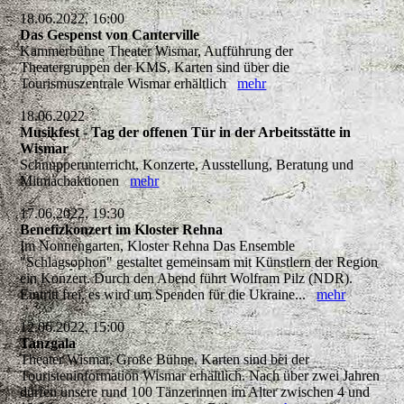
18.06.2022, 16:00
Das Gespenst von Canterville
Kammerbühne Theater Wismar, Aufführung der
Theatergruppen der KMS, Karten sind über die
Tourismuszentrale Wismar erhältlich
mehr
18.06.2022
Musikfest - Tag der offenen Tür in der Arbeitsstätte in
Wismar
Schnupperunterricht, Konzerte, Ausstellung, Beratung und
Mitmachaktionen
mehr
17.06.2022, 19:30
Benefizkonzert im Kloster Rehna
Im Nonnengarten, Kloster Rehna Das Ensemble
"Schlagsophon" gestaltet gemeinsam mit Künstlern der Region
ein Konzert. Durch den Abend führt Wolfram Pilz (NDR).
Eintritt frei, es wird um Spenden für die Ukraine...
mehr
12.06.2022, 15:00
Tanzgala
Theater Wismar, Große Bühne. Karten sind bei der
Touristeninformation Wismar erhältlich. Nach über zwei Jahren
dürfen unsere rund 100 Tänzerinnen im Alter zwischen 4 und