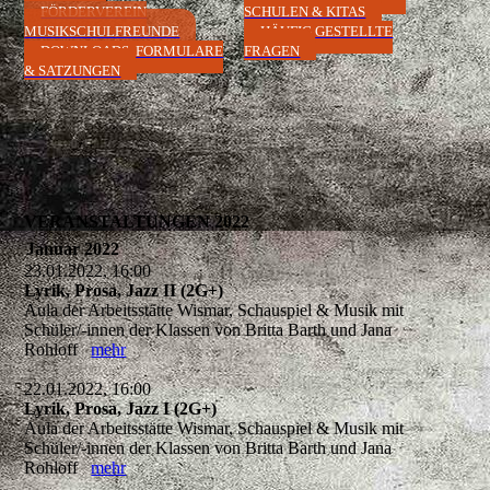
FÖRDERVEREIN
SCHULEN & KITAS
MUSIKSCHULFREUNDE
HÄUFIG GESTELLTE
DOWNLOADS, FORMULARE
FRAGEN
& SATZUNGEN
VERANSTALTUNGEN 2022
Januar 2022
23.01.2022, 16:00
Lyrik, Prosa, Jazz II (2G+)
Aula der Arbeitsstätte Wismar, Schauspiel & Musik mit
Schüler/-innen der Klassen von Britta Barth und Jana
Rohloff
mehr
22.01.2022, 16:00
Lyrik, Prosa, Jazz I (2G+)
Aula der Arbeitsstätte Wismar, Schauspiel & Musik mit
Schüler/-innen der Klassen von Britta Barth und Jana
Rohloff
mehr