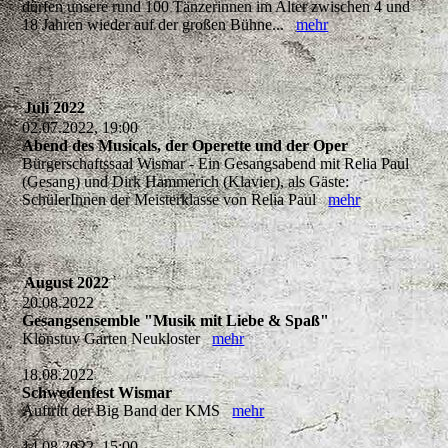
dürfen unsere rund 100 Tänzerinnen im Alter zwischen 4 und
18 Jahren wieder auf der großen Bühne...
mehr
Juli 2022
02.07.2022, 19:00
Abend des Musicals, der Operette und der Oper
Bürgerschaftssaal Wismar - Ein Gesangsabend mit Relia Paul
(Gesang) und Dirk Hammerich (Klavier), als Gäste:
SchülerInnen der Meisterklasse von Relia Paul
mehr
August 2022
20.08.2022
Gesangsensemble "Musik mit Liebe & Spaß"
Klönstuv Garten Neukloster
mehr
18.08.2022
Schwedenfest Wismar
Auftritt der Big Band der KMS
mehr
14.08.2022, 15:00