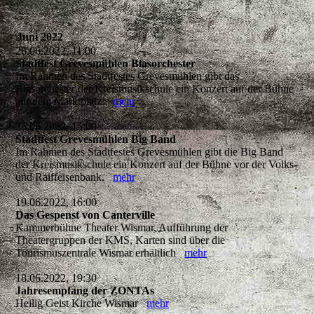
Juni 2022
26.06.2022, 11:00
Stadtfest Grevesmühlen Blasorchester
Im Rahmen des Stadtfestes Grevesmühlen gibt das
Blasorchester der Kreismusikschule ein Konzert auf der Bühne
auf dem Marktplatz.
mehr
25.06.2022, 15:00
Stadtfest Grevesmühlen Big Band
Im Rahmen des Stadtfestes Grevesmühlen gibt die Big Band
der Kreismusikschule ein Konzert auf der Bühne vor der Volks-
und Raiffeisenbank.
mehr
19.06.2022, 16:00
Das Gespenst von Canterville
Kammerbühne Theater Wismar, Aufführung der
Theatergruppen der KMS, Karten sind über die
Tourismuszentrale Wismar erhältlich
mehr
18.06.2022, 19:30
Jahresempfang der ZONTAs
Heilig Geist Kirche Wismar
mehr