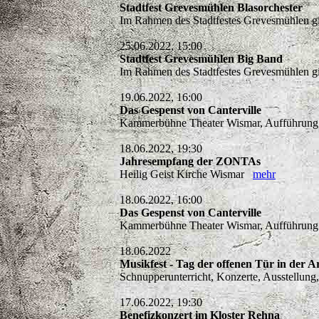
Stadtfest Grevesmühlen Blasorchester
Im Rahmen des Stadtfestes Grevesmühlen gi
25.06.2022, 15:00
Stadtfest Grevesmühlen Big Band
Im Rahmen des Stadtfestes Grevesmühlen gi
19.06.2022, 16:00
Das Gespenst von Canterville
Kammerbühne Theater Wismar, Aufführung d
18.06.2022, 19:30
Jahresempfang der ZONTAs
Heilig Geist Kirche Wismar
mehr
18.06.2022, 16:00
Das Gespenst von Canterville
Kammerbühne Theater Wismar, Aufführung d
18.06.2022
Musikfest - Tag der offenen Tür in der A
Schnupperunterricht, Konzerte, Ausstellu
17.06.2022, 19:30
Benefizkonzert im Kloster Rehna