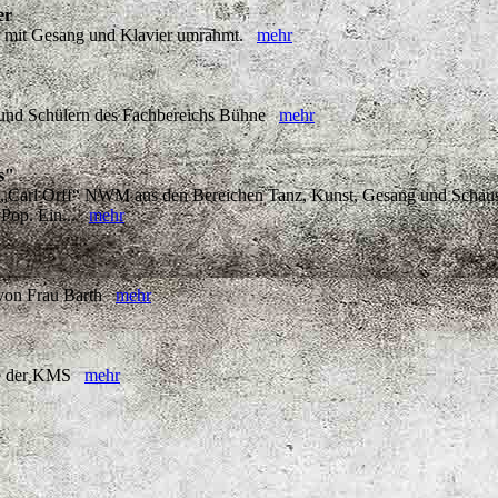
er
ch mit Gesang und Klavier umrahmt.
mehr
n und Schülern des Fachbereichs Bühne
mehr
s"
 „Carl Orff“ NWM aus den Bereichen Tanz, Kunst, Gesang und Schausp
 Pop. Ein...
mehr
g von Frau Barth
mehr
asse der KMS
mehr