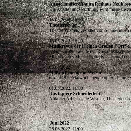
Ausstellungseröffnung Rathaus Neuklost
Die Ausstellungseröffnung wird musikalis
15.05.2022, 16:00
Theaterrevue
Theater Wismar, gestaltet von Schülerinne
15.05.2022, 16:00
Musikrevue der Kleinen Großen "Orff´el
Kleine Große Talente der Kreismusikschule
Melodien des Musicals, der Klassik und des
06.05.2022
Malwochenende in Welzin
6.5. bis 8.5. Malwochenende unter Leitun
01.05.2022, 16:00
Das tapfere Schneiderlein
Aula der Arbeitsstätte Wismar, Theaterkl
Juni 2022
26.06.2022, 11:00