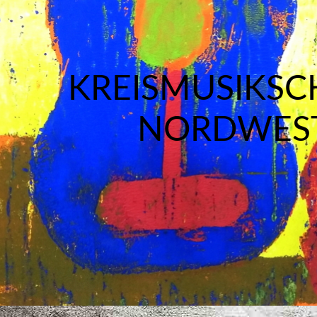
KREISMUSIKSC
NORDWES