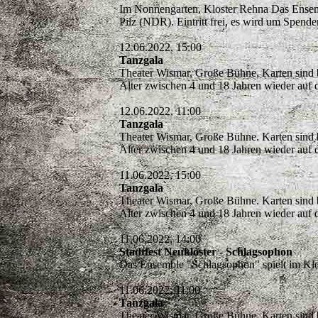
Im Nonnengarten, Kloster Rehna Das Ensem
Pilz (NDR). Eintritt frei, es wird um Spend
12.06.2022, 15:00
Tanzgala
Theater Wismar, Große Bühne. Karten sind b
Alter zwischen 4 und 18 Jahren wieder auf
12.06.2022, 11:00
Tanzgala
Theater Wismar, Große Bühne. Karten sind b
Alter zwischen 4 und 18 Jahren wieder auf
11.06.2022, 15:00
Tanzgala
Theater Wismar, Große Bühne. Karten sind b
Alter zwischen 4 und 18 Jahren wieder auf
11.06.2022, 14:00
Stadtfest Neukloster - Schlagsophon
Das Ensemble "Schlagsophon" spielt im Klo
11.06.2022, 11:00
Tanzgala
Theater Wismar, Große Bühne. Karten sind b