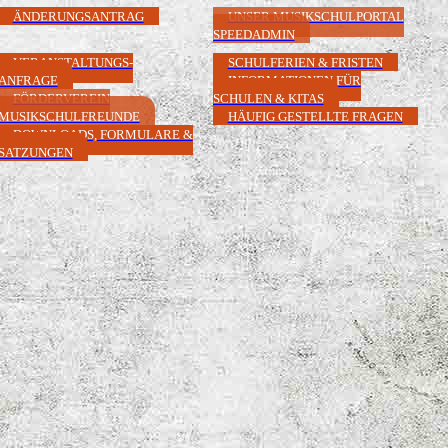
ÄNDERUNGSANTRAG
UNSER MUSIKSCHULPORTAL
SPEEDADMIN
VERANSTALTUNGS-
SCHULFERIEN & FRISTEN
ANFRAGE
INFORMATIONEN FÜR
FÖRDERVEREIN
SCHULEN & KITAS
MUSIKSCHULFREUNDE
HÄUFIG GESTELLTE FRAGEN
DOWNLOADS, FORMULARE &
SATZUNGEN