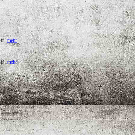
loff
mehr
loff
mehr