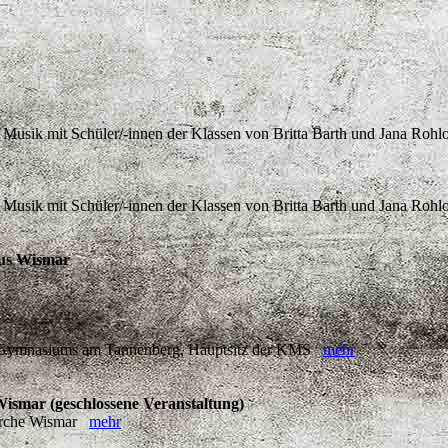
& Musik mit Schüler/-innen der Klassen von Britta Barth und Jana Roh
& Musik mit Schüler/-innen der Klassen von Britta Barth und Jana Roh
aus Wismar
s Gymnasiums am Tannenberg, Hauptsitz der KMS
mehr
ismar (geschlossene Veranstaltung)
kirche Wismar
mehr