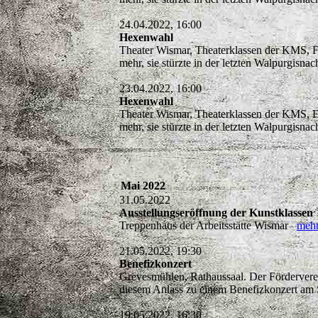
24.04.2022, 16:00
Hexenwahl
Theater Wismar, Theaterklassen der KMS, 
mehr, sie stürzte in der letzten Walpurgisna
23.04.2022, 16:00
Hexenwahl
Theater Wismar, Theaterklassen der KMS, 
mehr, sie stürzte in der letzten Walpurgisna
Mai 2022
31.05.2022
Ausstellungseröffnung der Kunstklassen
Treppenhaus der Arbeitsstätte Wismar
meh
21.05.2022, 19:30
Benefizkonzert
Grevesmühlen, Rathaussaal. Der Förderverei
diesem Anlass zu einem Benefizkonzert a
19.05.2022, 16:30