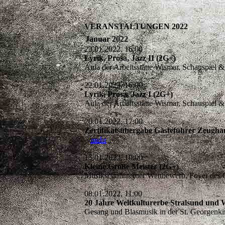
VERANSTALTUNGEN 2022
Januar 2022
23.01.2022, 16:00
Lyrik, Prosa, Jazz II (2G+)
Aula der Arbeitsstätte Wismar, Schauspiel 
22.01.2022, 16:00
Lyrik, Prosa, Jazz I (2G+)
Aula der Arbeitsstätte Wismar, Schauspiel 
20.01.2022, 17:00
Zertifikatsübergabe Gästeführer Zeugh
mehr
15.01.2022, 10:00
Kleine Große Meister (2G+)
Musikschulinterner Wettbewerb, Foyer de
08.01.2022, 11:00
20 Jahre Weltkulturerbe Stralsund und W
Gesang und Blasmusik in der St. Georgen