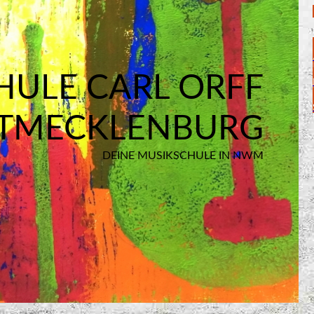
HULE CARL ORFF
TMECKLENBURG
DEINE MUSIKSCHULE IN NWM