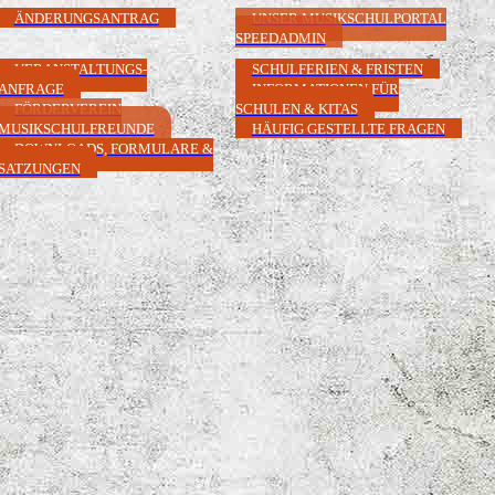
ÄNDERUNGSANTRAG
UNSER MUSIKSCHULPORTAL
SPEEDADMIN
VERANSTALTUNGS-
SCHULFERIEN & FRISTEN
ANFRAGE
INFORMATIONEN FÜR
FÖRDERVEREIN
SCHULEN & KITAS
MUSIKSCHULFREUNDE
HÄUFIG GESTELLTE FRAGEN
DOWNLOADS, FORMULARE &
SATZUNGEN