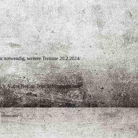
ht notwendig, weitere Termine 20.2.2024/
 u.A. das NoCap-Trio. Schirmherrschaft -