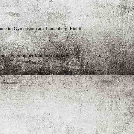
hule im Gymnasium am Tannenberg, Eintritt
nreservierung per Mail info (at) kms-