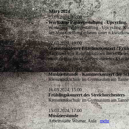
März 2024
23.03.2024, 15:00
Workshop Papiergestaltung - Upcycling,
Workshop Papiergestaltung - Upcycling, K
frei Voranmeldung erbeten unter n.kwia
22.03.2024, 19:00
Grevesmühlener Exzellenzkonzert 
Aufgrund von Baumaßnahmen findet dieses Kon
nwm.de (Stichwort Grevesmühlener Exzelle
20.03.2024, 17:00
Musizierstunde - Kammerkonzert der Sc
Kreismusikschule im Gymnasium am Tannenb
16.03.2024, 15:00
Frühlingskonzert des Streichorchesters
Kreismusikschule im Gymnasium am Tannenb
15.03.2024, 17:00
Musizierstunde
Arbeitsstätte Wismar, Aula
mehr