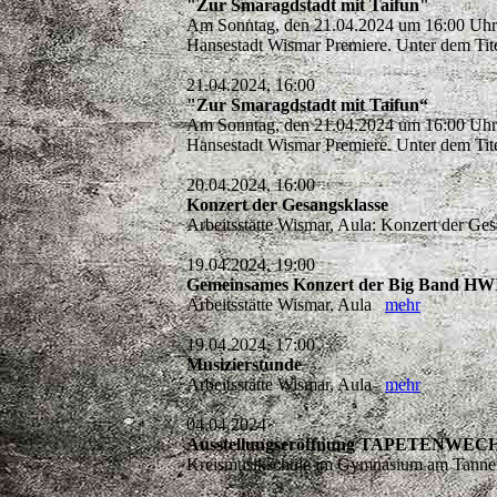
"Zur Smaragdstadt mit Taifun"
Am Sonntag, den 21.04.2024 um 16:00 Uhr f
Hansestadt Wismar Premiere. Unter dem Tit
21.04.2024, 16:00
"Zur Smaragdstadt mit Taifun“
Am Sonntag, den 21.04.2024 um 16:00 Uhr f
Hansestadt Wismar Premiere. Unter dem Tit
20.04.2024, 16:00
Konzert der Gesangsklasse
Arbeitsstätte Wismar, Aula: Konzert der G
19.04.2024, 19:00
Gemeinsames Konzert der Big Band HW
Arbeitsstätte Wismar, Aula
mehr
19.04.2024, 17:00
Musizierstunde
Arbeitsstätte Wismar, Aula
mehr
04.04.2024
Ausstellungseröffnung TAPETENWECHSE
Kreismusikschule im Gymnasium am Tannenb