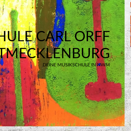
HULE CARL ORFF
TMECKLENBURG
DEINE MUSIKSCHULE IN NWM