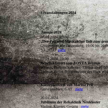
Veranstaltungen 2024
Januar 2024
30.01.2024, 19:00
„Der Pop-und Musicalchor lädt zum gem
Gymnasium am Tannenberg, 19.00 bis 20.00 
5.3.2024
mehr
27.01.2024, 19:30
Benefizkonzert von ZONTA Wismar
Wismar, Bürgerschaftssaal, Einlass ab 19:
Thomas Beyer, Bürgermeister der Stadt W
27.01.2024, 13:19
Klassenkonzert von Marina Pril
Grevesmühlen, GAT
mehr
20.01.2024
Jubiläum der Rehaklinik Neukloster
Violine, Klavier, Gesang
mehr