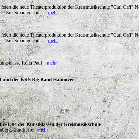
eiert die neue Theaterproduktion der Kreismusikschule "Carl Orff" 
el "Zur Smaragdstadt...
mehr
eiert die neue Theaterproduktion der Kreismusikschule "Carl Orff" 
el "Zur Smaragdstadt...
mehr
esangsklasse Relia Paul
mehr
I und der KKS Big Band Hannover
L #4 der Kunstklassen der Kreismusikschule
erg, Eintritt frei
mehr