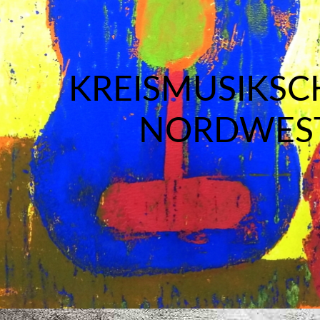
KREISMUSIKSC
NORDWES