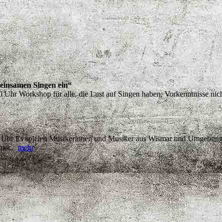
einsamen Singen ein“
Uhr Workshop für alle, die Lust auf Singen haben, Vorkenntnisse nic
00 Uhr Es spielen Musikerinnen und Musiker aus Wismar und Umgebung,
ismar.
mehr