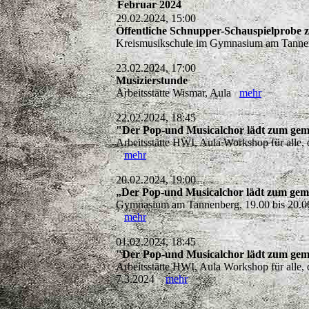
Februar 2024
29.02.2024, 15:00
Öffentliche Schnupper-Schauspielprobe 
Kreismusikschule im Gymnasium am Tannen
23.02.2024, 17:00
Musizierstunde
Arbeitsstätte Wismar, Aula
mehr
22.02.2024, 18:45
"Der Pop-und Musicalchor lädt zum gem
Arbeitsstätte HWI, Aula Workshop für alle,
mehr
20.02.2024, 19:00
„Der Pop-und Musicalchor lädt zum gem
Gymnasium am Tannenberg, 19.00 bis 20.00 
mehr
01.02.2024, 18:45
"Der Pop-und Musicalchor lädt zum gem
Arbeitsstätte HWI, Aula Workshop für alle,
7.3.2024
mehr