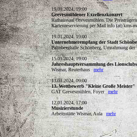
19.01.2024, 19:00
Grevesmühlener Exzellenzkonzert
Rathaussaal Grevesmühlen. Die Preisträgerin
Kartenreservierung per Mail info (at) kms
19.01.2024, 19:00
Unternehmerempfang der Stadt Schönber
Palmberghalle Schönberg, Umrahmung der V
15.01.2024, 19:00
Jahreshauptversammlung des Lionsclub
Wismar, Reuterhaus
mehr
13.01.2024, 09:00
13. Wettbewerb "Kleine Große Meister"
GAT Grevesmühlen, Foyer
mehr
12.01.2024, 17:00
Musizierstunde
Arbeitsstätte Wismar, Aula
mehr