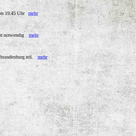
r bis 19.45 Uhr
mehr
icht notwendig
mehr
ubrandenburg teil.
mehr