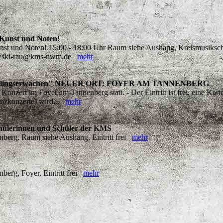
 Kunst und Noten!
unst und Noten! 15:00 - 18:00 Uhr Raum siehe Aushang, Kreismusiksc
tkowski-rau@kms-nwm.de
mehr
"Frühlingserwachen" NEUER ORT: FOYER AM TANNENBERG
zert im Foyer am Tannenberg statt. - Der Eintritt ist frei, eine Karte
nzkonzerte) wird...
mehr
hülerinnen und Schüler der KMS
erg, Raum siehe Aushang, Eintritt frei
mehr
erg, Foyer, Eintritt frei
mehr