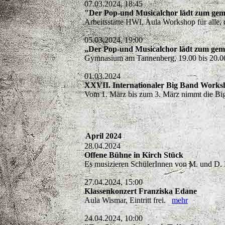
07.03.2024, 18:45
"Der Pop-und Musicalchor lädt zum gem
Arbeitsstätte HWI, Aula Workshop für alle,
05.03.2024, 19:00
„Der Pop-und Musicalchor lädt zum gem
Gymnasium am Tannenberg, 19.00 bis 20.00
01.03.2024
XXVII. Internationaler Big Band Work
Vom 1. März bis zum 3. März nimmt die B
April 2024
28.04.2024
Offene Bühne in Kirch Stück
Es musizieren SchülerInnen von M. und 
27.04.2024, 15:00
Klassenkonzert Franziska Edane
Aula Wismar, Eintritt frei.
mehr
24.04.2024, 10:00