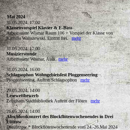
Mai 2024
31.05.2024, 17:00
Klassenvorspiel Klavier & E-Bass
Arbeitsstätte Wismar Raum 106 + Vorspiel der Klasse von
Kamilla Waliszewski. Eintritt frei.
mehr
31.05.2024, 17:00
Musizierstunde
Arbeitsstätte Wismar, Aula
mehr
31.05.2024, 16:00
Schlagsophon Wohngebietsfest Ploggenseering
Ploggenseering, Auftritt Schlagsophon
mehr
29.05.2024, 14:00
Lesewettbewerb
Zeughaus/Stadtbibliothek Auftritt der Flöten
mehr
26.05.2024, 14:00
Abschlusskonzert des Blockflötenwochenendes in Drei
Lützow
Dreilützow * Blockflötenwochenende vom 24.-26.Mai 2024