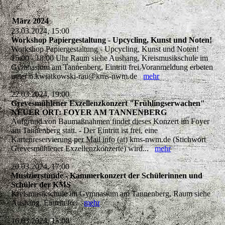
März 2024
23.03.2024, 15:00
Workshop Papiergestaltung - Upcycling, Kunst und Noten!
Workshop Papiergestaltung - Upcycling, Kunst und Noten!
15:00 - 18:00 Uhr Raum siehe Aushang, Kreismusikschule im
Gymnasium am Tannenberg, Eintritt frei Voranmeldung erbeten
unter n.kwiatkowski-rau@kms-nwm.de
mehr
22.03.2024, 19:00
Grevesmühlener Exzellenzkonzert "Frühlingserwachen"
NEUER ORT: FOYER AM TANNENBERG
Aufgrund von Baumaßnahmen findet dieses Konzert im Foyer
am Tannenberg statt. - Der Eintritt ist frei, eine
Kartenreservierung per Mail info (at) kms-nwm.de (Stichwort
Grevesmühlener Exzellenzkonzerte) wird...
mehr
20.03.2024, 17:00
Musizierstunde - Kammerkonzert der Schülerinnen und
Schüler der KMS
Kreismusikschule im Gymnasium am Tannenberg, Raum siehe
Aushang, Eintritt frei
mehr
16.03.2024, 15:00