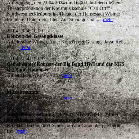
Am Sonntag, den 21.04.2024 um 16:00 Uhr feiert die neue
Theaterproduktion der Kreismusikschule "Carl Orff"
Nordwestmecklenburg im Theater der Hansestadt Wismar
Premiere. Unter dem Titel "Zur Smaragdstadt...
mehr
20.04.2024, 16:00
Konzert der Gesangsklasse
Arbeitsstätte Wismar, Aula: Konzert der Gesangsklasse Relia
Paul
mehr
19.04.2024, 19:00
Gemeinsames Konzert der Big Band HWI und der KKS
Big Band Hannover
Arbeitsstätte Wismar, Aula
mehr
19.04.2024, 17:00
Musizierstunde
Arbeitsstätte Wismar, Aula
mehr
04.04.2024
Ausstellungseröffnung TAPETENWECHSEL #4 der
Kunstklassen der Kreismusikschule
Kreismusikschule im Gymnasium am Tannenberg, Eintritt
frei
mehr