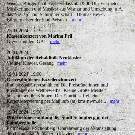
Wismar, Bürgerschaftssaal, Einlass ab 19:00 Uhr Es spielen
Musikerinnen und Musiker aus Wismar und Umgebung, u.A.
das NoCap-Trio. Schirmherrschaft - Thomas Beyer,
Bürgermeister der Stadt Wismar.
mehr
27.01.2024, 13:19
Klassenkonzert von Marina Pril
Grevesmühlen, GAT
mehr
20.01.2024
Jubiläum der Rehaklinik Neukloster
Violine, Klavier, Gesang
mehr
19.01.2024, 19:00
Grevesmühlener Exzellenzkonzert
Rathaussaal Grevesmühlen. Die Preisträgerinnen und
Preisträger des Wettbewerbs "Kleine Große Meister"
präsentieren ihr Können. Der Eintritt ist frei, eine
Kartenreservierung per Mail info (at) kms-nwm.de...
mehr
19.01.2024, 19:00
Unternehmerempfang der Stadt Schönberg in der
Palmberghalle
Palmberghalle Schönberg, Umrahmung der Veranstaltung
durch Jonathan Schlaberg (Klavier)
mehr