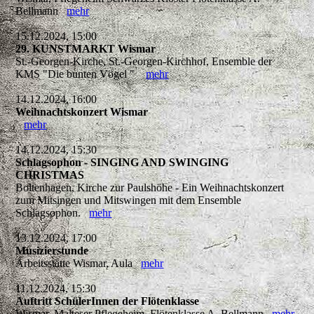
Bellmann
mehr
15.12.2024, 15:00
29. KUNSTMARKT Wismar
St.-Georgen-Kirche, St.-Georgen-Kirchhof, Ensemble der
KMS "Die bunten Vögel "
mehr
14.12.2024, 16:00
Weihnachtskonzert Wismar
mehr
14.12.2024, 15:30
Schlagsophon - SINGING AND SWINGING
CHRISTMAS
Boltenhagen, Kirche zur Paulshöhe - Ein Weihnachtskonzert
zum Mitsingen und Mitswingen mit dem Ensemble
Schlagsophon.
mehr
13.12.2024, 17:00
Musizierstunde
Arbeitsstätte Wismar, Aula
mehr
11.12.2024, 15:30
Auftritt SchülerInnen der Flötenklasse
Wismar, Malteser Pflegeheim, Flötenklasse A. Bellmann
mehr