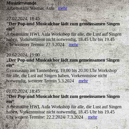
Musizierstunde
Arbeitsstätte Wismar, Aula
mehr
22.02.2024, 18:45
"Der Pop-und Musicalchor lädt zum gemeinsamen Singen
ein“
Arbeitsstätte HWI, Aula Workshop für alle, die Lust auf Singen
haben, Vorkenntnisse nicht notwendig, 18.45 Uhr bis 19.45
Uhr weiterer Termin: 27.3.2024
mehr
20.02.2024, 19:00
„Der Pop-und Musicalchor lädt zum gemeinsamen Singen
ein“
Gymnasium am Tannenberg, 19.00 bis 20.00 Uhr Workshop
für alle, die Lust auf Singen haben, Vorkenntnisse nicht
notwendig, weiterer Termin 5.3.2024
mehr
01.02.2024, 18:45
"Der Pop-und Musicalchor lädt zum gemeinsamen Singen
ein“
Arbeitsstätte HWI, Aula Workshop für alle, die Lust auf Singen
haben, Vorkenntnisse nicht notwendig, 18.45 Uhr bis 19.45
Uhr weitere Termine: 22.2.2024/ 7.3.2024
mehr