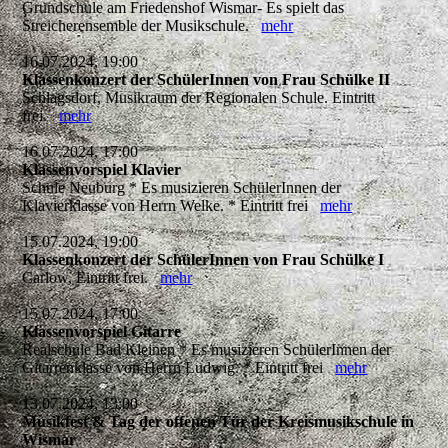
Grundschule am Friedenshof Wismar- Es spielt das
Streicherensemble der Musikschule.
mehr
16.07.2024, 19:00
Klassenkonzert der SchülerInnen von Frau Schülke II
Schlagsdorf, Musikraum der Regionalen Schule. Eintritt
frei.
mehr
16.07.2024, 17:00
Klassenvorspiel Klavier
Schule Neuburg * Es musizieren SchülerInnen der
Klavierklasse von Herrn Welke. * Eintritt frei
mehr
15.07.2024, 19:00
Klassenkonzert der SchülerInnen von Frau Schülke I
Carlow, Eintritt frei.
mehr
15.07.2024, 17:00
Klassenvorspiel Gitarre
Realschule Bad Kleinen * Es musizieren SchülerInnen der
Gitarrenklasse von Herrn Ludwig. * Eintritt frei
mehr
13.07.2024, 13:00
Musikfest & Tag der offenen Tür der Kreismusikschule in
Wismar