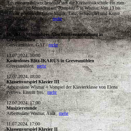
Am zweiten Juliwochenende lädt die Kreismusikschule ein zum
traditionellen Musikfest am Turnplatz 5 in Wismar. Von 13 bis
17 Uhr erleben die Gäste Musik, Tanz, Schauspiel und Kunst
mit allen Sinnen - bei...
mehr
13.07.2024, 10:30
IKARUS Schuljahres-Abschlussveranstaltung in
Grevesmühlen
Grevesmühlen, GAT
mehr
13.07.2024, 10:00
Kostenloses Blitz-IKARUS in Grevesmühlen
Grevesmühlen
mehr
12.07.2024, 18:00
Klassenvorspiel Klavier III
Arbeitsstätte Wismar + Vorspiel der Klavierklasse von Elena
Petrova. Eintritt frei.
mehr
12.07.2024, 17:00
Musizierstunde
Arbeitsstätte Wismar, Aula
mehr
11.07.2024, 17:00
Klassenvorspiel Klavier II