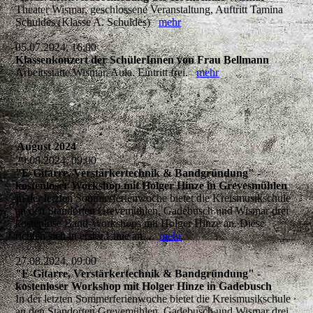
Theater Wismar, geschlossene Veranstaltung, Auftritt Tamina
Schuldes (Klasse A. Schuldes)
mehr
05.07.2024, 16:00
Klassenkonzert der SchülerInnen von Frau Bellmann
Arbeitsstätte Wismar, Aula. Eintritt frei.
mehr
August 2024
29.08.2024, 09:00
"E-Gitarre, Verstärkertechnik & Bandgründung" -
kostenloser Workshop mit Holger Hinze in Grevesmühlen
In der letzten Sommerferienwoche bietet die Kreismusikschule
an den Standorten Grevemühlen, Gadebusch und Wismar drei
kostenlose Band-Workshops mit Holger Hinze an. Diese
richten sich in erster Linie an...
mehr
27.08.2024, 09:00
"E-Gitarre, Verstärkertechnik & Bandgründung" -
kostenloser Workshop mit Holger Hinze in Gadebusch
In der letzten Sommerferienwoche bietet die Kreismusikschule
an den Standorten Grevemühlen, Gadebusch und Wismar drei