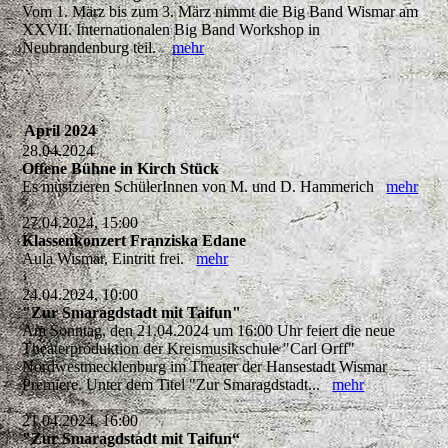
Vom 1. März bis zum 3. März nimmt die Big Band Wismar am
XXVII. Internationalen Big Band Workshop in
Neubrandenburg teil.
mehr
April 2024
28.04.2024
Offene Bühne in Kirch Stück
Es musizieren SchülerInnen von M. und D. Hammerich
mehr
27.04.2024, 15:00
Klassenkonzert Franziska Edane
Aula Wismar, Eintritt frei.
mehr
24.04.2024, 10:00
"Zur Smaragdstadt mit Taifun"
Am Sonntag, den 21.04.2024 um 16:00 Uhr feiert die neue
Theaterproduktion der Kreismusikschule "Carl Orff"
Nordwestmecklenburg im Theater der Hansestadt Wismar
Premiere. Unter dem Titel "Zur Smaragdstadt...
mehr
21.04.2024, 16:00
"Zur Smaragdstadt mit Taifun“