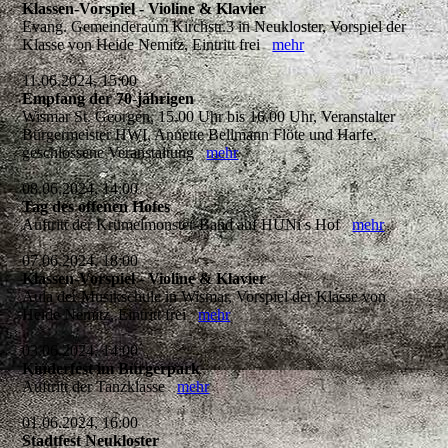
Klassen-Vorspiel - Violine & Klavier
Evang. Gemeinderaum Kirchstr.3 in Neukloster, Vorspiel der
Klasse von Heide Nemitz, Eintritt frei
mehr
11.06.2024, 15:00
Empfang der 70-jährigen
Wismar St. Georgen, 15.00 Uhr bis 16.00 Uhr, Veranstalter
Bürgermeister HWI, Annette Bellmann Flöte und Harfe,
geschlossene Veranstaltung
mehr
08.06.2024, 14:00
Tag des offenen Hofes
Auftritt der Krümelmonster-Band auf HÜNi s Hof
mehr
07.06.2024, 18:00
Klassen-Vorspiel - Violine & Klavier
Aula der Musikschule in Wismar, Vorspiel der Klasse von
Heide Nemitz, Eintritt frei
mehr
03.06.2024, 14:00
Kinderfest im Bürgerpark
Auftritt der Tanzklasse
mehr
01.06.2024, 16:00
Stadtfest Neukloster