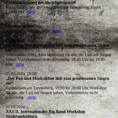
Frühlingskonzert des Streichorchesters
Kreismusikschule im Gymnasium am Tannenberg, Foyer,
Eintritt frei
mehr
15.03.2024, 17:00
Musizierstunde
Arbeitsstätte Wismar, Aula
mehr
07.03.2024, 18:45
"Der Pop-und Musicalchor lädt zum gemeinsamen Singen
ein“
Arbeitsstätte HWI, Aula Workshop für alle, die Lust auf Singen
haben, Vorkenntnisse nicht notwendig, 18.45 Uhr bis 19.45
Uhr
mehr
05.03.2024, 19:00
„Der Pop-und Musicalchor lädt zum gemeinsamen Singen
ein“
Gymnasium am Tannenberg, 19.00 bis 20.00 Uhr Workshop
für alle, die Lust auf Singen haben, Vorkenntnisse nicht
notwendig
mehr
01.03.2024
XXVII. Internationaler Big Band Workshop
Neubrandenburg