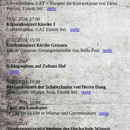
Grevesmühlen, GAT + Vorspiel der Klavierklasse von Elena
Petrova. Eintritt frei.
mehr
10.07.2024, 17:00
Klassenkonzert Klavier I
Grevesmühlen, GAT Eintritt frei.
mehr
07.07.2024, 15:30
Gartenkonzert Kirche Gressow
Kirche Gressow, Gesangsensemble von Relia Paul
mehr
07.07.2024
Schlagsophon auf Zoltans Hof
mehr
06.07.2024, 10:30
Klassenkonzert der SchülerInnen von Herrn Daug
Arbeitsstätte Wismar, Aula. Eintritt frei.
mehr
06.07.2024, 10:00
TdoT des Landrates
10 Uhr bis 14 Uhr in Wismar und Grevesmühlen
mehr
06.07.2024
Absolventenverabschiedung der Hochschule Wismar