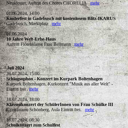
Neukloster, Auftritt des Chores CHORELIA
mehr
01.06.2024, 14:00
Kinderfest in Gadebusch mit kostenlosem Blitz-IKARUS
Gadebusch, Marktplatz
mehr
01.06.2024
10 Jahre Welt-Erbe-Haus
Auftritt Flötenklasse Frau Bellmann
mehr
Juli 2024
28.07.2024, 15:00
Schlagsophon - Konzert im Kurpark Boltenhagen
Kurpark Boltenhagen, Kurkonzert "Musik aus aller Welt" -
Eintritt frei
mehr
18.07.2024, 18:00
Klassenkonzert der SchülerInnen von Frau Schülke III
Gymnasium Schönberg, Aula Eintritt frei.
mehr
18.07.2024, 08:30
Schulkonzert zum Schulfest