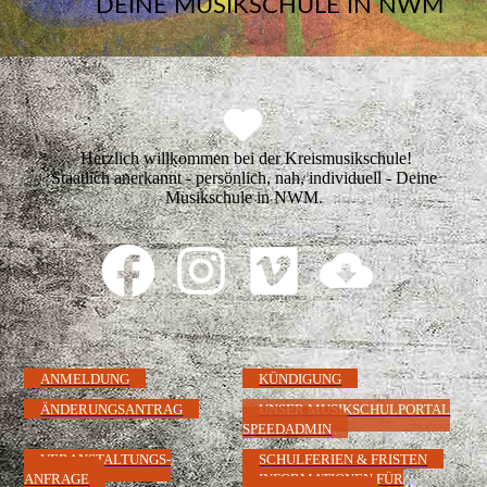
DEINE MUSIKSCHULE IN NWM
Herzlich willkommen bei der Kreismusikschule!
Staatlich anerkannt - persönlich, nah, individuell - Deine
Musikschule in NWM.
ANMELDUNG
KÜNDIGUNG
ÄNDERUNGSANTRAG
UNSER MUSIKSCHULPORTAL
SPEEDADMIN
VERANSTALTUNGS-
SCHULFERIEN & FRISTEN
ANFRAGE
INFORMATIONEN FÜR