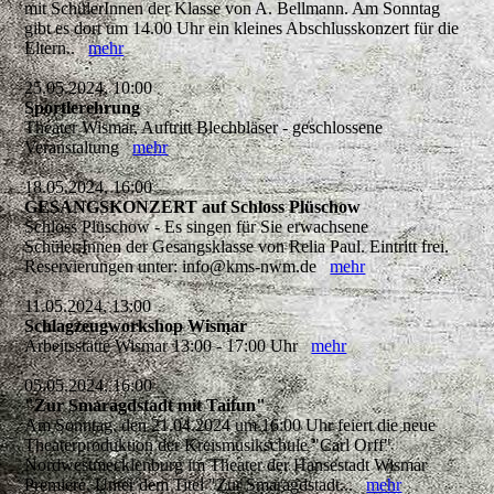
mit SchülerInnen der Klasse von A. Bellmann. Am Sonntag
gibt es dort um 14.00 Uhr ein kleines Abschlusskonzert für die
Eltern..
mehr
25.05.2024, 10:00
Sportlerehrung
Theater Wismar, Auftritt Blechbläser - geschlossene
Veranstaltung
mehr
18.05.2024, 16:00
GESANGSKONZERT auf Schloss Plüschow
Schloss Plüschow - Es singen für Sie erwachsene
Schüler:Innen der Gesangsklasse von Relia Paul. Eintritt frei.
Reservierungen unter: info@kms-nwm.de
mehr
11.05.2024, 13:00
Schlagzeugworkshop Wismar
Arbeitsstätte Wismar 13:00 - 17:00 Uhr
mehr
05.05.2024, 16:00
"Zur Smaragdstadt mit Taifun"
Am Sonntag, den 21.04.2024 um 16:00 Uhr feiert die neue
Theaterproduktion der Kreismusikschule "Carl Orff"
Nordwestmecklenburg im Theater der Hansestadt Wismar
Premiere. Unter dem Titel "Zur Smaragdstadt...
mehr