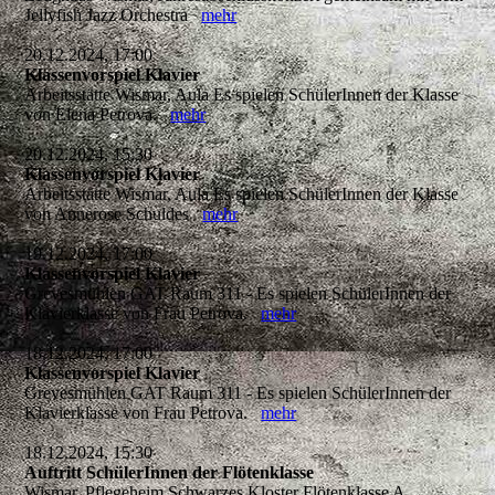
Jellyfish Jazz Orchestra
mehr
20.12.2024, 17:00
Klassenvorspiel Klavier
Arbeitsstätte Wismar, Aula Es spielen SchülerInnen der Klasse
von Elena Petrova.
mehr
20.12.2024, 15:30
Klassenvorspiel Klavier
Arbeitsstätte Wismar, Aula Es spielen SchülerInnen der Klasse
von Annerose Schuldes
mehr
19.12.2024, 17:00
Klassenvorspiel Klavier
Grevesmühlen GAT Raum 311 - Es spielen SchülerInnen der
Klavierklasse von Frau Petrova.
mehr
18.12.2024, 17:00
Klassenvorspiel Klavier
Grevesmühlen GAT Raum 311 - Es spielen SchülerInnen der
Klavierklasse von Frau Petrova.
mehr
18.12.2024, 15:30
Auftritt SchülerInnen der Flötenklasse
Wismar, Pflegeheim Schwarzes Kloster Flötenklasse A.