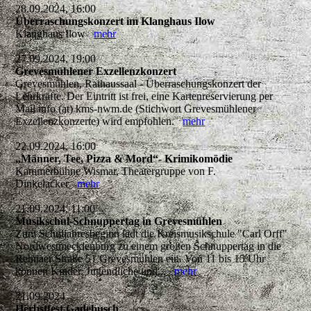
28.09.2024, 16:00
Überraschungskonzert im Klanghaus Ilow
Klanghaus Ilow
mehr
27.09.2024, 19:00
Grevesmühlener Exzellenzkonzert
Grevesmühlen, Rathaussaal - Überraschungskonzert der
Lehrkräfte. Der Eintritt ist frei, eine Kartenreservierung per
Mail info (at) kms-nwm.de (Stichwort Grevesmühlener
Exzellenzkonzerte) wird empfohlen.
mehr
22.09.2024, 16:00
„Männer, Tee, Pizza & Mord“- Krimikomödie
Kammerbühne Wismar, Theatergruppe von F.
Dinkelacker
mehr
21.09.2024, 11:00
Musikschul-Schnuppertag in Grevesmühlen
Zum Schuljahresbeginn lädt die Kreismusikschule "Carl Orff"
Nordwestmecklenburg zu einem großen Schnuppertag in die
Rehnaer Straße 51 Grevesmühlen ein. Von 11 bis 15 Uhr
können Kinder, Jugendliche und...
mehr
21.09.2024
Herbstfest Gadebusch