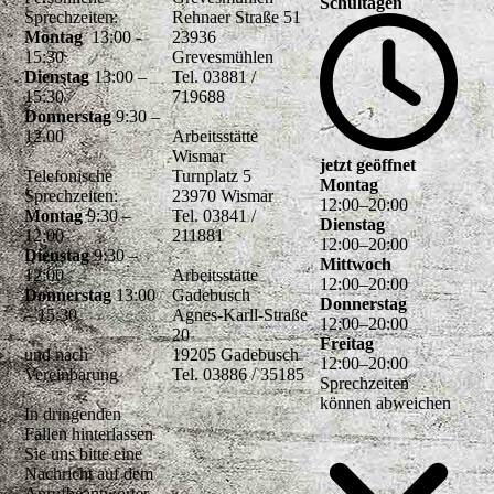
Schultagen
Sprechzeiten:
Rehnaer Straße 51
Montag
13:00 -
23936
15:30
Grevesmühlen
Dienstag
13:00 –
Tel. 03881 /
15:30
719688
Donnerstag
9:30 –
12.00
Arbeitsstätte
Wismar
jetzt geöffnet
Telefonische
Turnplatz 5
Montag
Sprechzeiten:
23970 Wismar
12
:
00
–
20
:
00
Montag
9:30 –
Tel. 03841 /
Dienstag
12:00
211881
12
:
00
–
20
:
00
Dienstag
9:30 –
Mittwoch
12:00
Arbeitsstätte
12
:
00
–
20
:
00
Donnerstag
13:00
Gadebusch
Donnerstag
– 15:30
Agnes-Karll-Straße
12
:
00
–
20
:
00
20
Freitag
und nach
19205 Gadebusch
12
:
00
–
20
:
00
Vereinbarung
Tel. 03886 / 35185
Sprechzeiten
können abweichen
In dringenden
Fällen hinterlassen
Sie uns bitte eine
Nachricht auf dem
Anrufbeantworter,