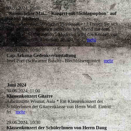
03.05.2024, 19:00
"Komm lieber Mai..." Konzert mit "Schlagsophon" auf
Schloss Bothmer
Schloss Bothmer, Westlicher Pferdestall +++ Freuen Sie sich
auf einen unterhaltsamen musikalischen Abend mit dem
Ensemble "Schlagsophon". Moderiert wird das Konzert von
Dirk Hammerich. Einlass ab 18.30 Uhr,...
mehr
03.05.2024, 10:00
Cap-Arkona-Gedenkveranstaltung
Insel Poel (Schwarzer Busch) - Blechbläserquintett
mehr
Juni 2024
30.06.2024, 11:00
Klassenkonzert Gitarre
Arbeitsstätte Wismar, Aula * Ein Klassenkonzert der
SchülerInnen der Gitarrenklasse von Herrn Wolf. Eintritt
fei.
mehr
29.06.2024, 10:30
Klassenkonzert der SchülerInnen von Herrn Daug