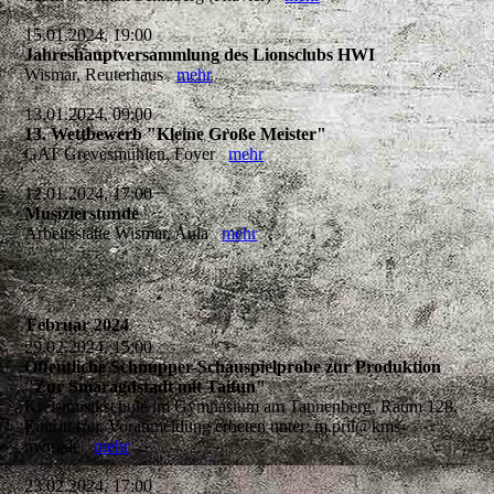
15.01.2024, 19:00
Jahreshauptversammlung des Lionsclubs HWI
Wismar, Reuterhaus
mehr
13.01.2024, 09:00
13. Wettbewerb "Kleine Große Meister"
GAT Grevesmühlen, Foyer
mehr
12.01.2024, 17:00
Musizierstunde
Arbeitsstätte Wismar, Aula
mehr
Februar 2024
29.02.2024, 15:00
Öffentliche Schnupper-Schauspielprobe zur Produktion
"Zur Smaragdstadt mit Taifun"
Kreismusikschule im Gymnasium am Tannenberg, Raum 128,
Eintritt frei, Voranmeldung erbeten unter: m.pril@kms-
nwm.de
mehr
23.02.2024, 17:00