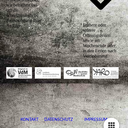
wir bemühen uns
um die
schnellstmögliche
Beantwortung Ihrer
Frühere oder
Anfrage.
spätere
Öffnungszeiten
sowie am
Wochenende oder
in den Ferien nach
Vereinbarung.
KONTAKT
DATENSCHUTZ
IMPRESSUM