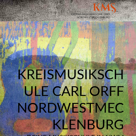
KREISMUSIKSCH
ULE CARL ORFF
NORDWESTMEC
KLENBURG