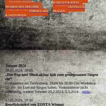
FÖRDERVEREIN
SCHULEN & KITAS
MUSIKSCHULFREUNDE
HÄUFIG GESTELLTE
DOWNLOADS, FORMULARE
FRAGEN
& SATZUNGEN
Veranstaltungen 2024
Januar 2024
30.01.2024, 19:00
„Der Pop-und Musicalchor lädt zum gemeinsamen Singen
ein“
Gymnasium am Tannenberg, 19.00 bis 20.00 Uhr Workshop
für alle, die Lust auf Singen haben, Vorkenntnisse nicht
notwendig, weitere Termine 20.2.2024/ 5.3.2024
mehr
27.01.2024, 19:30
Benefizkonzert von ZONTA Wismar