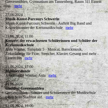
Grevesmühlen, Gymnasium am Tannenberg, Raum 311 Eintritt
frei.
mehr
27.06.2024
Musik-Kunst-Parcours Schwerin
Musik-Kunst-Parcours Schwerin - Auftritt Big Band und
Krümelmonster der Kreismusikschule
mehr
23.06.2024, 11:00
Konzert der erwachsenen Schülerinnen und Schüler der
Kreismusikschule
Aula Wismar, Turnplatz 5 - Musical, Barockmusik,
Zirkusklänge für Flöte, Streicher, Klavier, Gesang und mehr -
Eintritt frei
mehr
21.06.2024, 17:00
Musizierstunde
Arbeitsstätte Wismar, Aula
mehr
15.06.2024
Stadtfest Grevesmühlen
Grevesmühlen - Schüler und Schülerinnen der Musikschule
treten beim Stadtfest auf.
mehr
12.06.2024, 18:00