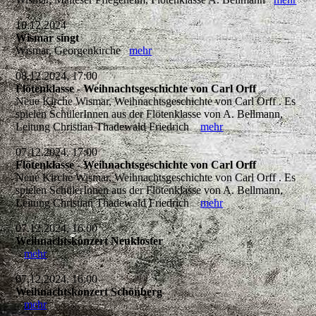
10.12.2024
Wismar singt
Wismar, Georgenkirche
mehr
08.12.2024, 17:00
Flötenklasse - Weihnachtsgeschichte von Carl Orff
Neue Kirche Wismar, Weihnachtsgeschichte von Carl Orff . Es
spielen SchülerInnen aus der Flötenklasse von A. Bellmann,
Leitung Christian Thadewald Friedrich
mehr
07.12.2024, 17:00
Flötenklasse - Weihnachtsgeschichte von Carl Orff
Neue Kirche Wismar, Weihnachtsgeschichte von Carl Orff . Es
spielen SchülerInnen aus der Flötenklasse von A. Bellmann,
Leitung Christian Thadewald Friedrich
mehr
07.12.2024, 16:00
Weihnachtskonzert Neukloster
mehr
07.12.2024, 16:00
Weihnachtskonzert Schönberg
mehr