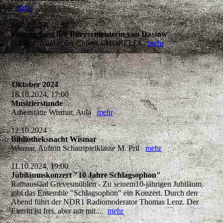
mehr
06.09.2024, 18:30
Festempfang der Bürgermeisterin von Dassow
Dassow, Auftritt der Chores CHORELIA
mehr
Oktober 2024
18.10.2024, 17:00
Musizierstunde
Arbeitstätte Wismar, Aula
mehr
12.10.2024
Bibliotheksnacht Wismar
Wismar, Auftritt Schauspielklasse M. Pril
mehr
11.10.2024, 19:00
Jubiläumskonzert "10 Jahre Schlagsophon"
Rathaussaal Grevesmühlen - Zu seinem10-jährigen Jubiläum
gibt das Ensemble "Schlagsophon" ein Konzert. Durch den
Abend führt der NDR1 Radiomoderator Thomas Lenz. Der
Eintritt ist frei, aber nur mit...
mehr