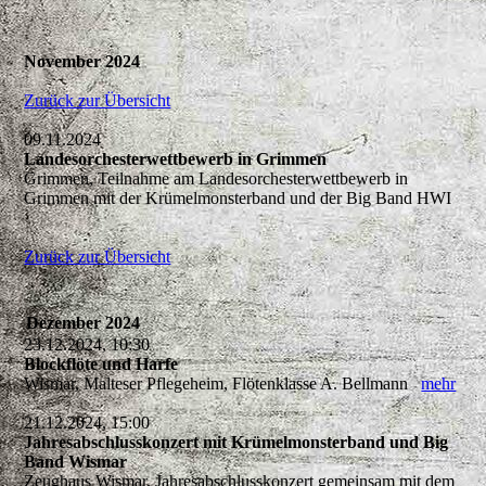
November 2024
Zurück zur Übersicht
09.11.2024
Landesorchesterwettbewerb in Grimmen
Grimmen, Teilnahme am Landesorchesterwettbewerb in
Grimmen mit der Krümelmonsterband und der Big Band HWI
Zurück zur Übersicht
Dezember 2024
23.12.2024, 10:30
Blockflöte und Harfe
Wismar, Malteser Pflegeheim, Flötenklasse A. Bellmann
mehr
21.12.2024, 15:00
Jahresabschlusskonzert mit Krümelmonsterband und Big
Band Wismar
Zeughaus Wismar, Jahresabschlusskonzert gemeinsam mit dem