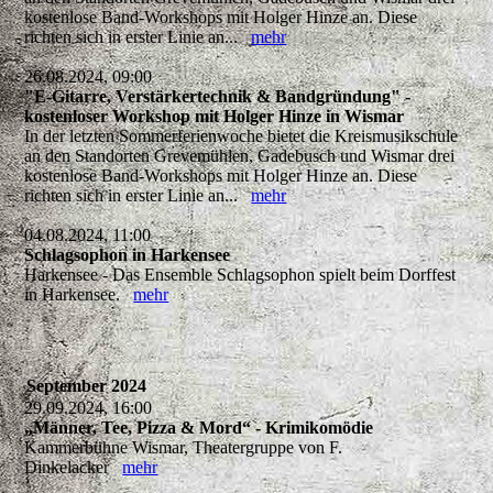
kostenlose Band-Workshops mit Holger Hinze an. Diese
richten sich in erster Linie an...
mehr
26.08.2024, 09:00
"E-Gitarre, Verstärkertechnik & Bandgründung" -
kostenloser Workshop mit Holger Hinze in Wismar
In der letzten Sommerferienwoche bietet die Kreismusikschule
an den Standorten Grevemühlen, Gadebusch und Wismar drei
kostenlose Band-Workshops mit Holger Hinze an. Diese
richten sich in erster Linie an...
mehr
04.08.2024, 11:00
Schlagsophon in Harkensee
Harkensee - Das Ensemble Schlagsophon spielt beim Dorffest
in Harkensee.
mehr
September 2024
29.09.2024, 16:00
„Männer, Tee, Pizza & Mord“ - Krimikomödie
Kammerbühne Wismar, Theatergruppe von F.
Dinkelacker
mehr