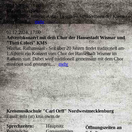
06.12.2024, 18:00
Klassenvorspiel
Arbeitsstätte Wismar, Aula - Es spielen SchülerInnen der Klasse
von Frau Ro,
mehr
01.12.2024, 17:00
Adventskonzert mit dem Chor der Hansestadt Wismar und
"Tutti Colori" KMS
Wismar, Rathaussaal - Seit über 20 Jahren findet traditionell am
1.Advent ein Konzert vom Chor der Hansestadt Wismar im
Rathaus statt. Dabei wird traditionell gemeinsam mit dem Chor
musiziert und gesungen,...
mehr
Kreismusikschule "Carl Orff" Nordwestmecklenburg
Email: info (at) kms-nwm.de
Sprechzeiten:
Hauptsitz
Öffnungszeiten an
Persönliche
Grevesmühlen