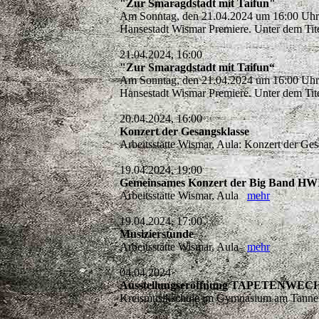
"Zur Smaragdstadt mit Taifun"
Am Sonntag, den 21.04.2024 um 16:00 Uhr f
Hansestadt Wismar Premiere. Unter dem Tit
21.04.2024, 16:00
"Zur Smaragdstadt mit Taifun“
Am Sonntag, den 21.04.2024 um 16:00 Uhr f
Hansestadt Wismar Premiere. Unter dem Tit
20.04.2024, 16:00
Konzert der Gesangsklasse
Arbeitsstätte Wismar, Aula: Konzert der G
19.04.2024, 19:00
Gemeinsames Konzert der Big Band HW
Arbeitsstätte Wismar, Aula
mehr
19.04.2024, 17:00
Musizierstunde
Arbeitsstätte Wismar, Aula
mehr
04.04.2024
Ausstellungseröffnung TAPETENWECHSE
Kreismusikschule im Gymnasium am Tannenb