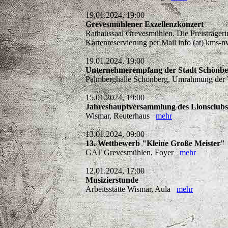
19.01.2024, 19:00
Grevesmühlener Exzellenzkonzert
Rathaussaal Grevesmühlen. Die Preisträgerin
Kartenreservierung per Mail info (at) kms
19.01.2024, 19:00
Unternehmerempfang der Stadt Schönber
Palmberghalle Schönberg, Umrahmung der V
15.01.2024, 19:00
Jahreshauptversammlung des Lionsclub
Wismar, Reuterhaus
mehr
13.01.2024, 09:00
13. Wettbewerb "Kleine Große Meister"
GAT Grevesmühlen, Foyer
mehr
12.01.2024, 17:00
Musizierstunde
Arbeitsstätte Wismar, Aula
mehr