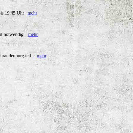
r bis 19.45 Uhr
mehr
icht notwendig
mehr
ubrandenburg teil.
mehr