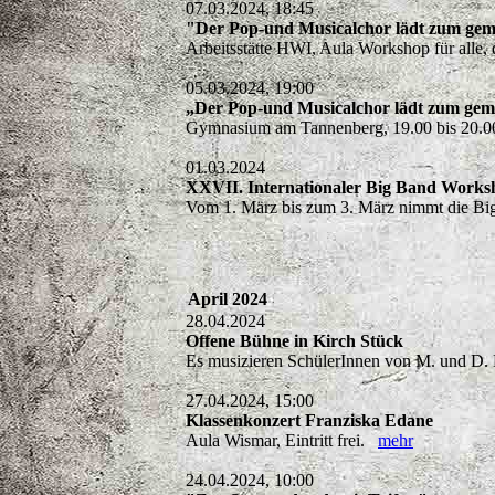
07.03.2024, 18:45
"Der Pop-und Musicalchor lädt zum gem
Arbeitsstätte HWI, Aula Workshop für alle,
05.03.2024, 19:00
„Der Pop-und Musicalchor lädt zum gem
Gymnasium am Tannenberg, 19.00 bis 20.00
01.03.2024
XXVII. Internationaler Big Band Work
Vom 1. März bis zum 3. März nimmt die B
April 2024
28.04.2024
Offene Bühne in Kirch Stück
Es musizieren SchülerInnen von M. und 
27.04.2024, 15:00
Klassenkonzert Franziska Edane
Aula Wismar, Eintritt frei.
mehr
24.04.2024, 10:00