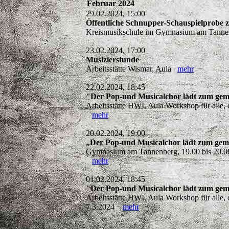
Februar 2024
29.02.2024, 15:00
Öffentliche Schnupper-Schauspielprobe 
Kreismusikschule im Gymnasium am Tannen
23.02.2024, 17:00
Musizierstunde
Arbeitsstätte Wismar, Aula
mehr
22.02.2024, 18:45
"Der Pop-und Musicalchor lädt zum gem
Arbeitsstätte HWI, Aula Workshop für alle,
mehr
20.02.2024, 19:00
„Der Pop-und Musicalchor lädt zum gem
Gymnasium am Tannenberg, 19.00 bis 20.00 
mehr
01.02.2024, 18:45
"Der Pop-und Musicalchor lädt zum gem
Arbeitsstätte HWI, Aula Workshop für alle,
7.3.2024
mehr