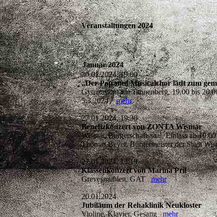
Veranstaltungen 2024
Januar 2024
30.01.2024, 19:00
„Der Pop-und Musicalchor lädt zum gem
Gymnasium am Tannenberg, 19.00 bis 20.00 
5.3.2024
mehr
27.01.2024, 19:30
Benefizkonzert von ZONTA Wismar
Wismar, Bürgerschaftssaal, Einlass ab 19:
Thomas Beyer, Bürgermeister der Stadt W
27.01.2024, 13:19
Klassenkonzert von Marina Pril
Grevesmühlen, GAT
mehr
20.01.2024
Jubiläum der Rehaklinik Neukloster
Violine, Klavier, Gesang
mehr