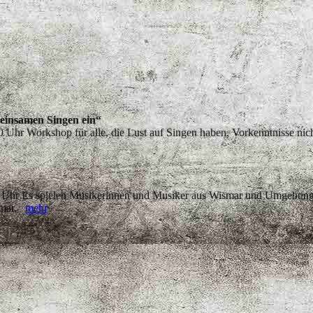
einsamen Singen ein“
Uhr Workshop für alle, die Lust auf Singen haben, Vorkenntnisse nic
00 Uhr Es spielen Musikerinnen und Musiker aus Wismar und Umgebung,
ismar.
mehr