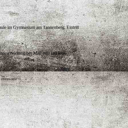
hule im Gymnasium am Tannenberg, Eintritt
nreservierung per Mail info (at) kms-