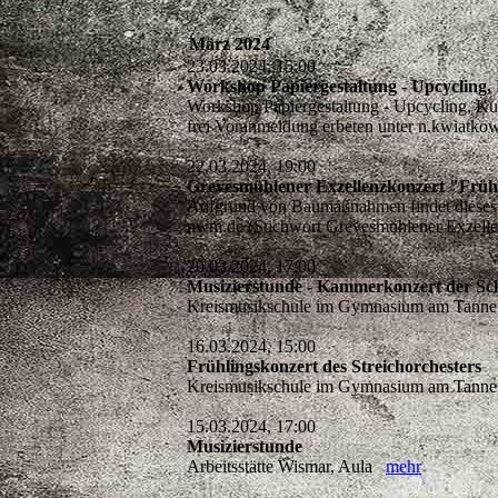
März 2024
23.03.2024, 15:00
Workshop Papiergestaltung - Upcycling,
Workshop Papiergestaltung - Upcycling, K
frei Voranmeldung erbeten unter n.kwia
22.03.2024, 19:00
Grevesmühlener Exzellenzkonzert 
Aufgrund von Baumaßnahmen findet dieses Kon
nwm.de (Stichwort Grevesmühlener Exzelle
20.03.2024, 17:00
Musizierstunde - Kammerkonzert der Sc
Kreismusikschule im Gymnasium am Tannenb
16.03.2024, 15:00
Frühlingskonzert des Streichorchesters
Kreismusikschule im Gymnasium am Tannenb
15.03.2024, 17:00
Musizierstunde
Arbeitsstätte Wismar, Aula
mehr