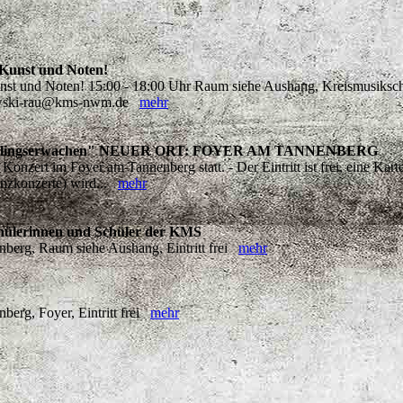
 Kunst und Noten!
unst und Noten! 15:00 - 18:00 Uhr Raum siehe Aushang, Kreismusiksc
tkowski-rau@kms-nwm.de
mehr
"Frühlingserwachen" NEUER ORT: FOYER AM TANNENBERG
zert im Foyer am Tannenberg statt. - Der Eintritt ist frei, eine Karte
nzkonzerte) wird...
mehr
hülerinnen und Schüler der KMS
erg, Raum siehe Aushang, Eintritt frei
mehr
erg, Foyer, Eintritt frei
mehr