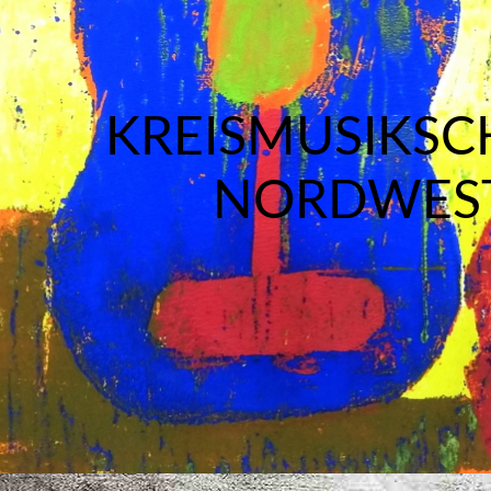
KREISMUSIKSC
NORDWES