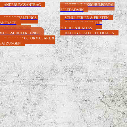
ÄNDERUNGSANTRAG
UNSER MUSIKSCHULPORTAL
SPEEDADMIN
VERANSTALTUNGS-
SCHULFERIEN & FRISTEN
ANFRAGE
INFORMATIONEN FÜR
FÖRDERVEREIN
SCHULEN & KITAS
MUSIKSCHULFREUNDE
HÄUFIG GESTELLTE FRAGEN
DOWNLOADS, FORMULARE &
SATZUNGEN