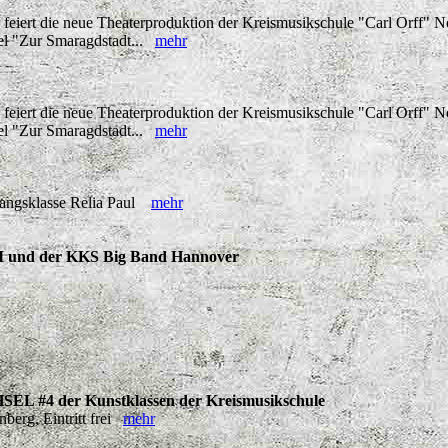
eiert die neue Theaterproduktion der Kreismusikschule "Carl Orff" 
el "Zur Smaragdstadt...
mehr
eiert die neue Theaterproduktion der Kreismusikschule "Carl Orff" 
el "Zur Smaragdstadt...
mehr
esangsklasse Relia Paul
mehr
I und der KKS Big Band Hannover
L #4 der Kunstklassen der Kreismusikschule
erg, Eintritt frei
mehr