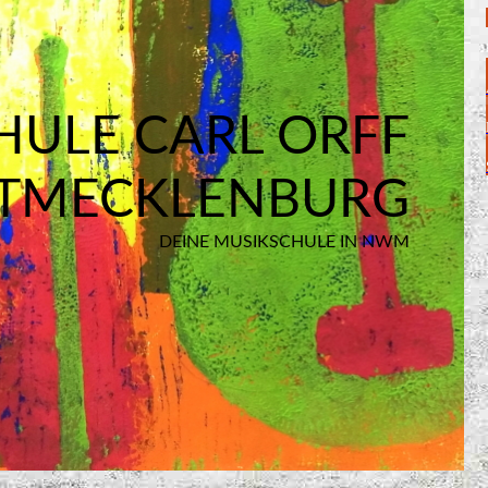
HULE CARL ORFF
TMECKLENBURG
DEINE MUSIKSCHULE IN NWM