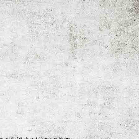
kms-nwm.de (Stichwort Grevesmühlener