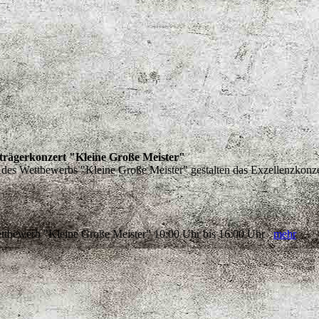
strägerkonzert "Kleine Große Meister"
des Wettbewerbs "Kleine Große Meister" gestalten das Exzellenzkonzert. 
ttbewerb "Kleine Große Meister" 10:00 Uhr bis 16:00 Uhr
mehr