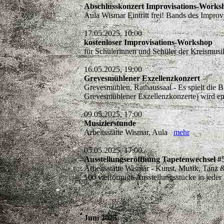
Abschlusskonzert Improvisations-Works
Aula Wismar Eintritt frei! Bands des Impr
17.05.2025, 10:00
kostenloser Improvisations-Workshop
für Schülerinnen und Schüler der Kreismusi
16.05.2025, 19:00
Grevesmühlener Exzellenzkonzert
Grevesmühlen, Rathaussaal - Es spielt die Bi
Grevesmühlener Exzellenzkonzerte) wird 
09.05.2025, 17:00
Musizierstunde
Arbeitsstätte Wismar, Aula
mehr
05.05.2025, 17:00
Ausstellungseröffnung Tapetenwechsel #5 
Arbeitsstätte Wismar - Kunst, Musik, Tanz 
100 vielförmige Ausstellungsstücke in jeder
Juni 2025