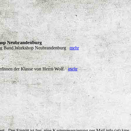
shop Neubrandenburg
d Big Band Workshop Neubrandenburg
mehr
lerInnen der Klasse von Herrn Wolf.
mehr
t - Der Eintritt ist frei, eine Kartenreservierung per Mail info (at) 