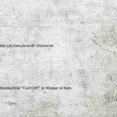
l info (at) kms-nwm.de (Stichwort
musikschule "Carl Orff" in Wismar ist bunt.