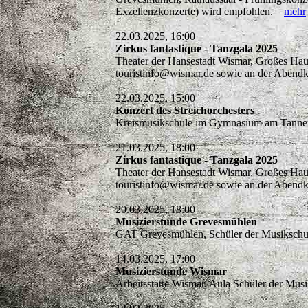
Exzellenzkonzerte) wird empfohlen.
mehr
22.03.2025, 16:00
Zirkus fantastique - Tanzgala 2025
Theater der Hansestadt Wismar, Großes Haus
touristinfo@wismar.de sowie an der Abendk
22.03.2025, 15:00
Konzert des Streichorchesters
Kreismusikschule im Gymnasium am Tannenb
21.03.2025, 18:00
Zirkus fantastique - Tanzgala 2025
Theater der Hansestadt Wismar, Großes Haus
touristinfo@wismar.de sowie an der Abendk
20.03.2025, 18:00
Musizierstunde Grevesmühlen
GAT Grevesmühlen, Schüler der Musikschul
14.03.2025, 17:00
Musizierstunde Wismar
Arbeitsstätte Wismar, Aula Schüler der Mus