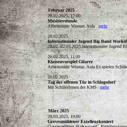
Februar 2025
28.02.2025, 17:00
Musizierstunde
Arbeitsstätte Wismar, Aula
mehr
28.02.2025
Internationaler Jugend Big Band Work
28.02.-02.03.2025 Internationaler Jugen
26.02.2025, 11:00
Klassenvorspiel Gitarre
Arbeitsstätte Wismar, Aula Es spielen Schü
26.02.2025
Tag der offenen Tür in Schlagsdorf
Mit SchülerInnen der KMS
mehr
März 2025
28.03.2025, 19:00
Grevesmühlener Exzellenzkonzert
Grevesmühlen, Rathaussaal - Frühlingskonzer