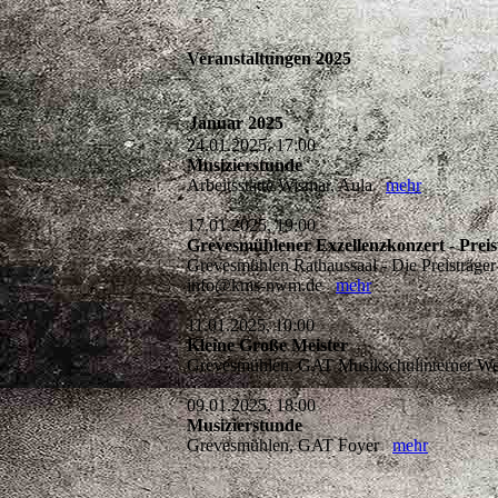
Veranstaltungen 2025
Januar 2025
24.01.2025, 17:00
Musizierstunde
Arbeitsstätte Wismar, Aula
mehr
17.01.2025, 19:00
Grevesmühlener Exzellenzkonzert - Prei
Grevesmühlen Rathaussaal - Die Preisträger 
info@kms-nwm.de
mehr
11.01.2025, 10:00
Kleine Große Meister
Grevesmühlen, GAT Musikschulinterner We
09.01.2025, 18:00
Musizierstunde
Grevesmühlen, GAT Foyer
mehr