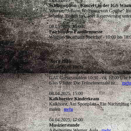
14.03.2025
Schlagsophon - Konzert in der IGS Wis
Wismar, "Johann Wolfgang von Goethe" Integ
Wismar. Eintritt frei, aber Reservierung u
08.03.2025, 10:00
Fairbunden Familienmesse
Wismar, Thormann Speicher - 10:00 bis 1
April 2025
30.04.2025, 10:30
Blitz-Instrumentenkarussell für Schul
GAT Grevesmühlen 10:30 - ca. 12:00 Uhr Ko
6 bis 9 Jahre Die Teilnehmerzahl ist...
meh
08.04.2025, 15:00
Kalkhorster Kinderkram
Kalkhorst, Am Sportplatz - Ein Nachmittag v
malen
mehr
04.04.2025, 17:00
Musizierstunde
Arbeitsstätte Wismar, Aula
mehr