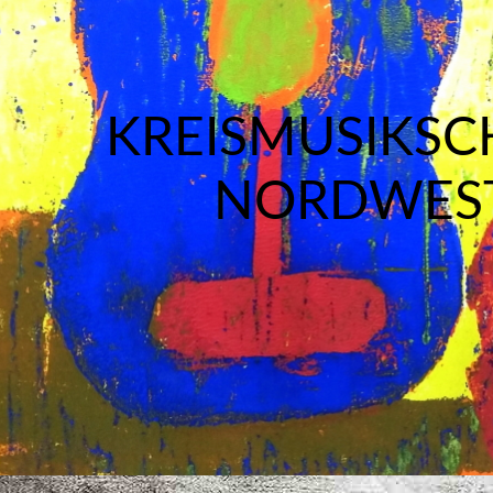
KREISMUSIKSC
NORDWES