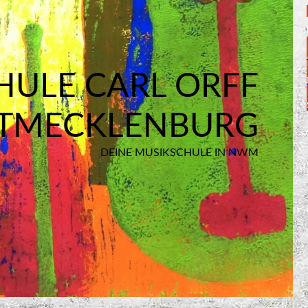
HULE CARL ORFF
TMECKLENBURG
DEINE MUSIKSCHULE IN NWM