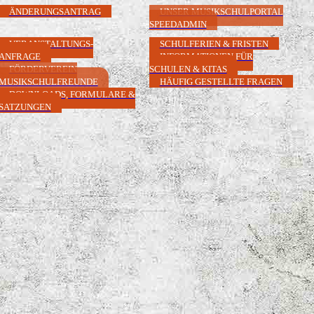
ÄNDERUNGSANTRAG
UNSER MUSIKSCHULPORTAL
SPEEDADMIN
VERANSTALTUNGS-
SCHULFERIEN & FRISTEN
ANFRAGE
INFORMATIONEN FÜR
FÖRDERVEREIN
SCHULEN & KITAS
MUSIKSCHULFREUNDE
HÄUFIG GESTELLTE FRAGEN
DOWNLOADS, FORMULARE &
SATZUNGEN