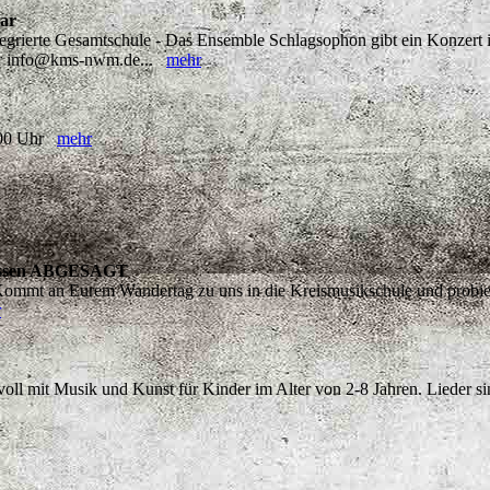
mar
rierte Gesamtschule - Das Ensemble Schlagsophon gibt ein Konzert in
nter info@kms-nwm.de...
mehr
8:00 Uhr
mehr
klassen ABGESAGT
mmt an Eurem Wandertag zu uns in die Kreismusikschule und probiert 
r
oll mit Musik und Kunst für Kinder im Alter von 2-8 Jahren. Lieder si