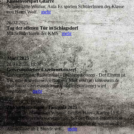
Klassenvorspiel Gitarre
Arbeitsstätte Wismar, Aula Es spielen SchülerInnen der Klasse
von Herrn Wolf.
mehr
26.02.2025
Tag der offenen Tür in Schlagsdorf
Mit SchülerInnen der KMS
mehr
März 2025
28.03.2025, 19:00
Grevesmühlener Exzellenzkonzert
Grevesmühlen, Rathaussaal - Frühlingskonzert - Der Eintritt ist
frei, eine Kartenreservierung per Mail info (at) kms-nwm.de
(Stichwort Grevesmühlener Exzellenzkonzerte) wird
empfohlen.
mehr
22.03.2025, 16:00
Zirkus fantastique - Tanzgala 2025
Theater der Hansestadt Wismar, Großes Haus - Karten 15 € /
erm. 10 € unter www.eventim.de, bei der Tourist-Information
unter 03841-19433 oder touristinfo@wismar.de sowie an der
Abendkasse ab 1 Stunde vor...
mehr