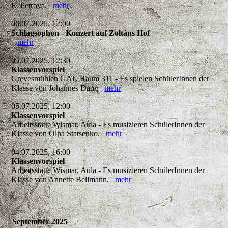
E. Petrova.
mehr
06.07.2025, 12:00
Schlagsophon - Konzert auf Zoltáns Hof
mehr
05.07.2025, 12:30
Klassenvorspiel
Grevesmühlen GAT, Raum 311 - Es spielen SchülerInnen der
Klasse von Johannes Daug
mehr
05.07.2025, 12:00
Klassenvorspiel
Arbeitsstätte Wismar, Aula - Es musizieren SchülerInnen der
Klasse von Olha Statsenko.
mehr
04.07.2025, 16:00
Klassenvorspiel
Arbeitsstätte Wismar, Aula - Es musizieren SchülerInnen der
Klasse von Annette Bellmann.
mehr
September 2025