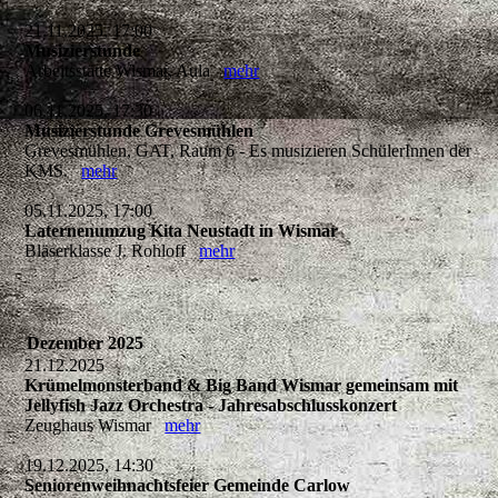
21.11.2025, 17:00
Musizierstunde
Arbeitsstätte Wismar, Aula
mehr
06.11.2025, 17:30
Musizierstunde Grevesmühlen
Grevesmühlen, GAT, Raum 6 - Es musizieren SchülerInnen der
KMS.
mehr
05.11.2025, 17:00
Laternenumzug Kita Neustadt in Wismar
Bläserklasse J. Rohloff
mehr
Dezember 2025
21.12.2025
Krümelmonsterband & Big Band Wismar gemeinsam mit
Jellyfish Jazz Orchestra - Jahresabschlusskonzert
Zeughaus Wismar
mehr
19.12.2025, 14:30
Seniorenweihnachtsfeier Gemeinde Carlow