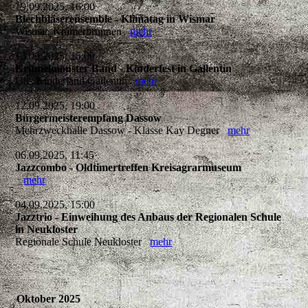
19.09.2025, 16:00
Blechbläserensemble - Klimatag in Wismar
Wismar, Krämerbrunnen
mehr
13.09.2025, 15:00
Krümelmonster Band - Kinderfest in Gallentin
Ulis Kinderland Gallentin
mehr
12.09.2025, 19:00
Bürgermeisterempfang Dassow
Mehrzweckhalle Dassow - Klasse Kay Degner
mehr
06.09.2025, 11:45
Jazzcombo - Oldtimertreffen Kreisagrarmuseum
mehr
04.09.2025, 15:00
Jazztrio - Einweihung des Anbaus der Regionalen Schule
in Neukloster
Regionale Schule Neukloster
mehr
Oktober 2025