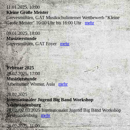
11.01.2025, 10:00
Kleine Große Meister
Grevesmühlen, GAT Musikschulinterner Wettbewerb "Kleine
Große Meister" 10:00 Uhr bis 16:00 Uhr
mehr
09.01.2025, 18:00
Musizierstunde
Grevesmühlen, GAT Foyer
mehr
Februar 2025
28.02.2025, 17:00
Musizierstunde
Arbeitsstätte Wismar, Aula
mehr
28.02.2025
Internationaler Jugend Big Band Workshop
Neubrandenburg
28.02.-02.03.2025 Internationaler Jugend Big Band Workshop
Neubrandenburg
mehr
26.02.2025, 11:00