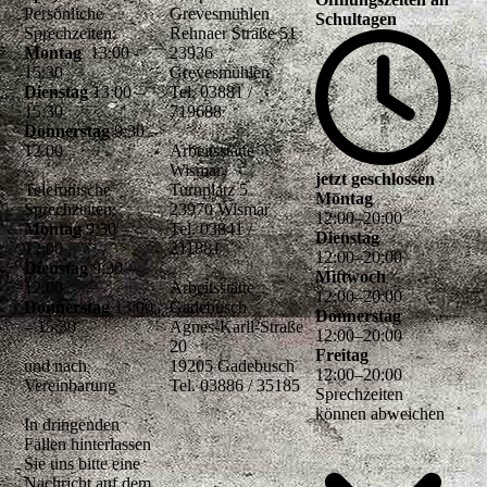
Persönliche
Grevesmühlen
Schultagen
Sprechzeiten:
Rehnaer Straße 51
Montag
13:00 -
23936
15:30
Grevesmühlen
Dienstag
13:00 –
Tel. 03881 /
15:30
719688
Donnerstag
9:30 –
12.00
Arbeitsstätte
Wismar
jetzt geschlossen
Telefonische
Turnplatz 5
Montag
Sprechzeiten:
23970 Wismar
12
:
00
–
20
:
00
Montag
9:30 –
Tel. 03841 /
Dienstag
12:00
211881
12
:
00
–
20
:
00
Dienstag
9:30 –
Mittwoch
12:00
Arbeitsstätte
12
:
00
–
20
:
00
Donnerstag
13:00
Gadebusch
Donnerstag
– 15:30
Agnes-Karll-Straße
12
:
00
–
20
:
00
20
Freitag
und nach
19205 Gadebusch
12
:
00
–
20
:
00
Vereinbarung
Tel. 03886 / 35185
Sprechzeiten
können abweichen
In dringenden
Fällen hinterlassen
Sie uns bitte eine
Nachricht auf dem