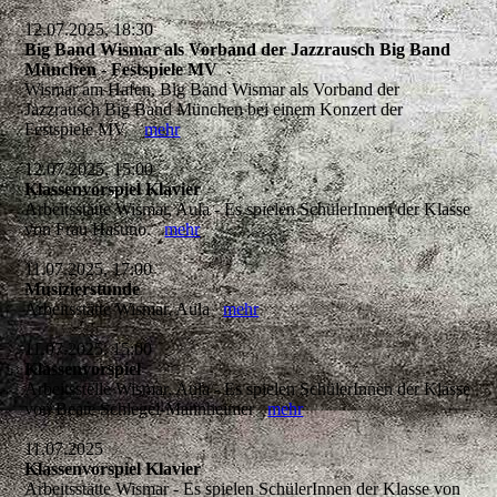
12.07.2025, 18:30
Big Band Wismar als Vorband der Jazzrausch Big Band
München - Festspiele MV
Wismar am Hafen, Big Band Wismar als Vorband der
Jazzrausch Big Band München bei einem Konzert der
Festspiele MV
mehr
12.07.2025, 15:00
Klassenvorspiel Klavier
Arbeitsstätte Wismar, Aula - Es spielen SchülerInnen der Klasse
von Frau Hasuno.
mehr
11.07.2025, 17:00
Musizierstunde
Arbeitsstätte Wismar, Aula
mehr
11.07.2025, 15:00
Klassenvorspiel
Arbeitsstelle Wismar, Aula - Es spielen SchülerInnen der Klasse
von Beate Schlegel-Mannheimer
mehr
11.07.2025
Klassenvorspiel Klavier
Arbeitsstätte Wismar - Es spielen SchülerInnen der Klasse von