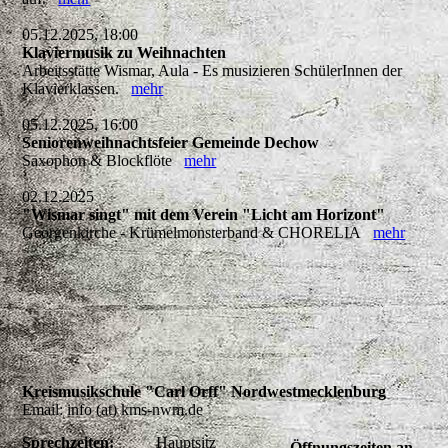
05.12.2025, 18:00
Klaviermusik zu Weihnachten
Arbeitsstätte Wismar, Aula - Es musizieren SchülerInnen der
Klavierklassen.
mehr
05.12.2025, 16:00
Seniorenweihnachtsfeier Gemeinde Dechow
Saxophon & Blockflöte
mehr
02.12.2025
"Wismar singt" mit dem Verein "Licht am Horizont"
Georgenkirche - Krümelmonsterband & CHORELIA
mehr
Kreismusikschule "Carl Orff" Nordwestmecklenburg
Email: info (at) kms-nwm.de
Sprechzeiten:
Hauptsitz
Öffnungszeiten an