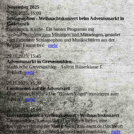
November 2025
29.11.2025, 16:00
Schlagsophon - Weihnachtskonzert beim Adventsmarkt in
Gadebusch
Gadebusch, Kirche- Ein buntes Programm mit
Weihnachtsliedern zum Mitsingen und Mitswingen, gestaltet
vom Ensemble Schlagsophon und Musikschülern aus der
Region. Eintritt frei!
mehr
29.11.2025, 15:45
Adventsmarkt in Grevesmühlen
Stadtkirche Grevesmühlen - Auftritt Bläserklasse J.
Rohloff
mehr
29.11.2025, 15:30
Einstimmen auf die Adventszeit
Groß Tessin, Kirche - Die "Bunten Vögel" musizieren zum
Advent.
mehr
28.11.2025, 19:00
Grevesmühlener Exzellenzkonzert - Weihnachtskonzert
Grevesmühlen, Rathaussaal - Der Eintritt ist frei, eine
Kartenreservierung per Mail info (at) kms-nwm.de (Stichwort
Grevesmühlener Exzellenzkonzerte) wird empfohlen.
mehr