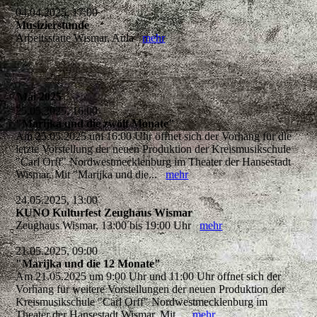
04.04.2025, 17:00
Musizierstunde
Arbeitsstätte Wismar, Aula
mehr
Mai 2025
25.05.2025, 16:00
"Marijka und die zwölf Monate"
Am 25.05.2025 um 16:00 Uhr öffnet sich der Vorhang für die
letzte Vorstellung der neuen Produktion der Kreismusikschule
"Carl Orff" Nordwestmecklenburg im Theater der Hansestadt
Wismar. Mit "Marijka und die...
mehr
24.05.2025, 13:00
KUNO Kulturfest Zeughaus Wismar
Zeughaus Wismar, 13:00 bis 19:00 Uhr
mehr
21.05.2025, 09:00
"Marijka und die 12 Monate"
Am 21.05.2025 um 9:00 Uhr und 11:00 Uhr öffnet sich der
Vorhang für weitere Vorstellungen der neuen Produktion der
Kreismusikschule "Carl Orff" Nordwestmecklenburg im
Theater der Hansestadt Wismar. Mit...
mehr