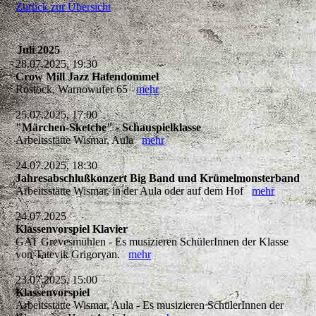
Zurück zur Übersicht
Juli 2025
28.07.2025, 19:30
Crow Mill Jazz Hafendommel
Rostock, Warnowufer 65
mehr
25.07.2025, 17:00
"Märchen-Sketche" - Schauspielklasse
Arbeitsstätte Wismar, Aula
mehr
24.07.2025, 18:30
Jahresabschlußkonzert Big Band und Krümelmonsterband
Arbeitsstätte Wismar, in der Aula oder auf dem Hof
mehr
24.07.2025
Klassenvorspiel Klavier
GAT Grevesmühlen - Es musizieren SchülerInnen der Klasse
von Tatevik Grigoryan.
mehr
23.07.2025, 15:00
Klassenvorspiel
Arbeitsstätte Wismar, Aula - Es musizieren SchülerInnen der