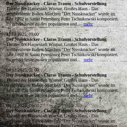
Der Nussknacker - Claras Traum - Schulvorstellung
Theater der Hansestadt Wismar, Großes Haus - Das
weltberühmte Ballett-Märchen "Der Nussknacker" wurde im
Jahr 1892 in Sankt Petersburg Peter Tschaikowski komponiert.
Es gehört heute zu den populärsten und...
mehr
11.12.2025, 09:00
Der Nussknacker - Claras Traum - Schulvorstellung
Theater der Hansestadt Wismar, Großes Haus - Das
weltberühmte Ballett-Märchen "Der Nussknacker" wurde im
Jahr 1892 in Sankt Petersburg Peter Tschaikowski komponiert.
Es gehört heute zu den populärsten und...
mehr
08.12.2025, 11:00
Der Nussknacker - Claras Traum - Schulvorstellung
Theater der Hansestadt Wismar, Großes Haus - Das
weltberühmte Ballett-Märchen "Der Nussknacker" wurde im
Jahr 1892 in Sankt Petersburg Peter Tschaikowski komponiert.
Es gehört heute zu den populärsten und...
mehr
08.12.2025, 09:00
Der Nussknacker - Claras Traum - Schulvorstellung
Theater der Hansestadt Wismar, Großes Haus - Das
weltberühmte Ballett-Märchen "Der Nussknacker" wurde im
Jahr 1892 in Sankt Petersburg Peter Tschaikowski komponiert.