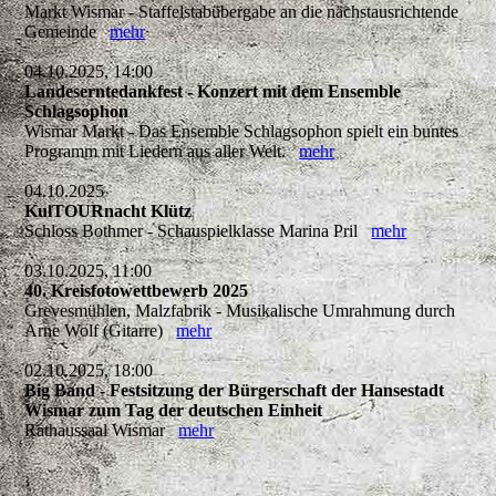
Markt Wismar - Staffelstabübergabe an die nächstausrichtende
Gemeinde
mehr
04.10.2025, 14:00
Landeserntedankfest - Konzert mit dem Ensemble
Schlagsophon
Wismar Markt - Das Ensemble Schlagsophon spielt ein buntes
Programm mit Liedern aus aller Welt.
mehr
04.10.2025
KulTOURnacht Klütz
Schloss Bothmer - Schauspielklasse Marina Pril
mehr
03.10.2025, 11:00
40. Kreisfotowettbewerb 2025
Grevesmühlen, Malzfabrik - Musikalische Umrahmung durch
Arne Wolf (Gitarre)
mehr
02.10.2025, 18:00
Big Band - Festsitzung der Bürgerschaft der Hansestadt
Wismar zum Tag der deutschen Einheit
Rathaussaal Wismar
mehr