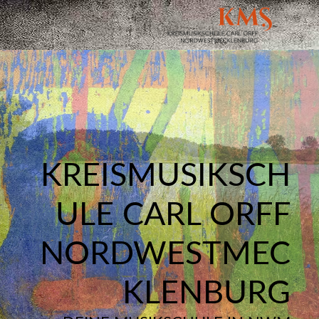
KREISMUSIKSCH
ULE CARL ORFF
NORDWESTMEC
KLENBURG