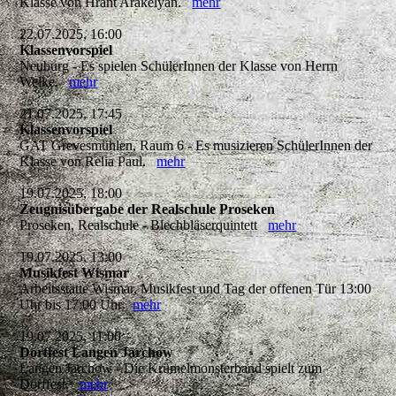
Klasse von Hrant Arakelyan.
mehr
22.07.2025, 16:00
Klassenvorspiel
Neuburg - Es spielen SchülerInnen der Klasse von Herrn
Welke.
mehr
21.07.2025, 17:45
Klassenvorspiel
GAT Grevesmühlen, Raum 6 - Es musizieren SchülerInnen der
Klasse von Relia Paul.
mehr
19.07.2025, 18:00
Zeugnisübergabe der Realschule Proseken
Proseken, Realschule - Blechbläserquintett
mehr
19.07.2025, 13:00
Musikfest Wismar
Arbeitsstätte Wismar, Musikfest und Tag der offenen Tür 13:00
Uhr bis 17:00 Uhr
mehr
19.07.2025, 11:00
Dorffest Langen Jarchow
Langen Jarchow - Die Krümelmonsterband spielt zum
Dorffest.
mehr