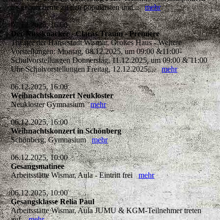
Es gehört heute zu den populärsten und...
mehr
07.12.2025, 16:00
Der Nussknacker - Claras Traum - Premiere
Theater der Hansestadt Wismar, Großes Haus - Weitere
Vorstellungen: Montag, 08.12.2025, um 09:00 &11:00-
Schulvorstellungen Donnerstag, 11.12.2025, um 09:00 & 11:00
Uhr-Schulvorstellungen Freitag, 12.12.2025,...
mehr
06.12.2025, 16:00
Weihnachtskonzert Neukloster
Neukloster Gymnasium
mehr
06.12.2025, 16:00
Weihnachtskonzert in Schönberg
Schönberg, Gymnasium
mehr
06.12.2025, 10:00
Gesangsmatinee
Arbeitsstätte Wismar, Aula - Eintritt frei
mehr
06.12.2025, 10:00
Gesangsklasse Relia Paul
Arbeitsstätte Wismar, Aula JUMU & KGM-Teilnehmer treten
auf.
mehr