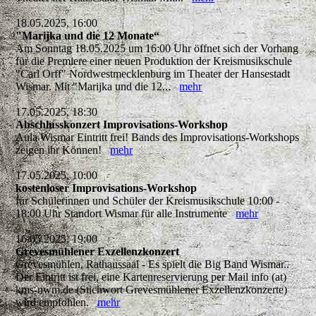
18.05.2025, 16:00
"Marijka und die 12 Monate“
Am Sonntag 18.05.2025 um 16:00 Uhr öffnet sich der Vorhang
für die Premiere einer neuen Produktion der Kreismusikschule
"Carl Orff" Nordwestmecklenburg im Theater der Hansestadt
Wismar. Mit "Marijka und die 12...
mehr
17.05.2025, 18:30
Abschlusskonzert Improvisations-Workshop
Aula Wismar Eintritt frei! Bands des Improvisations-Workshops
zeigen ihr Können!
mehr
17.05.2025, 10:00
kostenloser Improvisations-Workshop
für Schülerinnen und Schüler der Kreismusikschule 10:00 -
18:00 Uhr Standort Wismar für alle Instrumente
mehr
16.05.2025, 19:00
Grevesmühlener Exzellenzkonzert
Grevesmühlen, Rathaussaal - Es spielt die Big Band Wismar..
Der Eintritt ist frei, eine Kartenreservierung per Mail info (at)
kms-nwm.de (Stichwort Grevesmühlener Exzellenzkonzerte)
wird empfohlen.
mehr