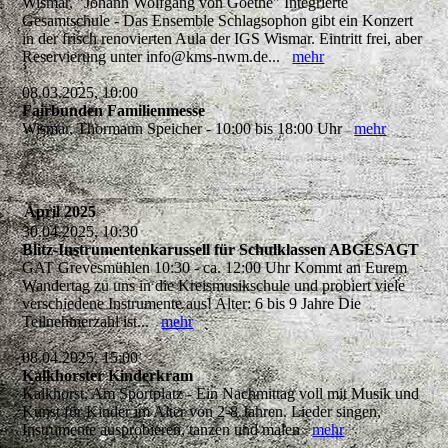
Wismar, "Johann Wolfgang von Goethe" Integrierte
Gesamtschule - Das Ensemble Schlagsophon gibt ein Konzert
in der frisch renovierten Aula der IGS Wismar. Eintritt frei, aber
Reservierung unter info@kms-nwm.de...
mehr
08.03.2025, 10:00
Fairbunden Familienmesse
Wismar, Thormann Speicher - 10:00 bis 18:00 Uhr
mehr
April 2025
30.04.2025, 10:30
Blitz-Instrumentenkarussell für Schulklassen ABGESAGT
GAT Grevesmühlen 10:30 - ca. 12:00 Uhr Kommt an Eurem
Wandertag zu uns in die Kreismusikschule und probiert viele
verschiedene Instrumente aus! Alter: 6 bis 9 Jahre Die
Teilnehmerzahl ist...
mehr
08.04.2025, 15:00
Kalkhorster Kinderkram
Kalkhorst, Am Sportplatz - Ein Nachmittag voll mit Musik und
Kunst für Kinder im Alter von 2-8 Jahren. Lieder singen,
Instrumente ausprobieren, tanzen und malen
mehr