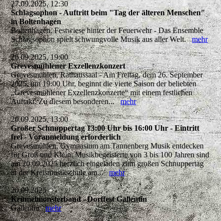
27.09.2025, 12:30
Schlagsophon - Auftritt beim "Tag der älteren Menschen"
in Boltenhagen
Boltenhagen, Festwiese hinter der Feuerwehr - Das Ensemble
Schlagsophon spielt schwungvolle Musik aus aller Welt.
mehr
26.09.2025, 19:00
Grevesmühlener Exzellenzkonzert
Grevesmühlen, Rathaussaal - Am Freitag, dem 26. September
2025, um 19:00 Uhr, beginnt die vierte Saison der beliebten
„Grevesmühlener Exzellenzkonzerte“ mit einem festlichen
Auftakt. Zu diesem besonderen...
mehr
20.09.2025, 13:00
Großer Schnuppertag 13:00 Uhr bis 16:00 Uhr - Eintritt
frei - Voranmeldung erforderlich
Grevesmühlen, Gymnasium am Tannenberg Musik entdecken
für Groß und Klein: Musikbegeisterte von 3 bis 100 Jahren sind
am 20.09.2025 herzlich eingeladen zum großen Schnuppertag
in der Kreismusikschule am...
mehr
20.09.2025
Krümelmonsterband - Dorffest Gallentin
Gallentin
mehr