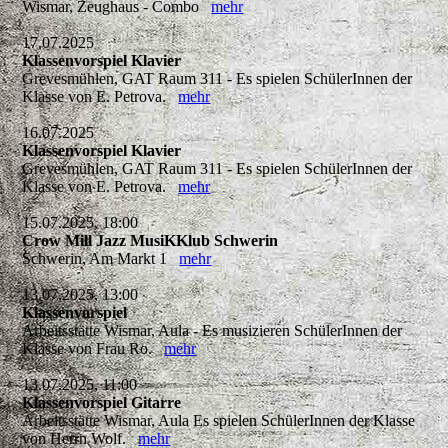
Wismar, Zeughaus - Combo
mehr
17.07.2025
Klassenvorspiel Klavier
Grevesmühlen, GAT Raum 311 - Es spielen SchülerInnen der
Klasse von E. Petrova.
mehr
16.07.2025
Klassenvorspiel Klavier
Grevesmühlen, GAT Raum 311 - Es spielen SchülerInnen der
Klasse von E. Petrova.
mehr
15.07.2025, 18:00
Crow Mill Jazz MusiKKlub Schwerin
Schwerin, Am Markt 1
mehr
13.07.2025, 13:00
Klassenvorspiel
Arbeitsstätte Wismar, Aula - Es musizieren SchülerInnen der
Klasse von Frau Ro.
mehr
13.07.2025, 11:00
Klassenvorspiel Gitarre
Arbeitsstätte Wismar, Aula Es spielen SchülerInnen der Klasse
von Herrn Wolf.
mehr