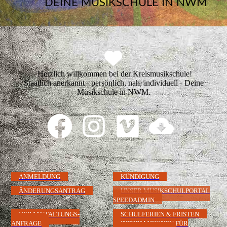
DEINE MUSIKSCHULE IN NWM
Herzlich willkommen bei der Kreismusikschule!
Staatlich anerkannt - persönlich, nah, individuell - Deine
Musikschule in NWM.
ANMELDUNG
KÜNDIGUNG
ÄNDERUNGSANTRAG
UNSER MUSIKSCHULPORTAL
SPEEDADMIN
VERANSTALTUNGS-
SCHULFERIEN & FRISTEN
ANFRAGE
INFORMATIONEN FÜR