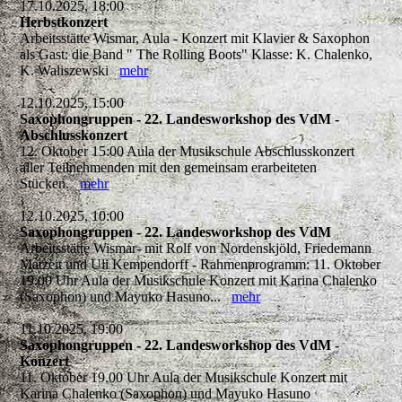
17.10.2025, 18:00
Herbstkonzert
Arbeitsstätte Wismar, Aula - Konzert mit Klavier & Saxophon
als Gast: die Band " The Rolling Boots" Klasse: K. Chalenko,
K. Waliszewski
mehr
12.10.2025, 15:00
Saxophongruppen - 22. Landesworkshop des VdM -
Abschlusskonzert
12. Oktober 15:00 Aula der Musikschule Abschlusskonzert
aller Teilnehmenden mit den gemeinsam erarbeiteten
Stücken.
mehr
12.10.2025, 10:00
Saxophongruppen - 22. Landesworkshop des VdM
Arbeitsstätte Wismar- mit Rolf von Nordenskjöld, Friedemann
Matzeit und Uli Kempendorff - Rahmenprogramm: 11. Oktober
19.00 Uhr Aula der Musikschule Konzert mit Karina Chalenko
(Saxophon) und Mayuko Hasuno...
mehr
11.10.2025, 19:00
Saxophongruppen - 22. Landesworkshop des VdM -
Konzert
11. Oktober 19.00 Uhr Aula der Musikschule Konzert mit
Karina Chalenko (Saxophon) und Mayuko Hasuno