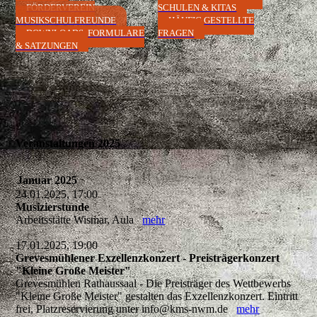
FÖRDERVEREIN
SCHULEN & KITAS
MUSIKSCHULFREUNDE
HÄUFIG GESTELLTE
DOWNLOADS, FORMULARE
FRAGEN
& SATZUNGEN
Veranstaltungen 2025
Januar 2025
24.01.2025, 17:00
Musizierstunde
Arbeitsstätte Wismar, Aula
mehr
17.01.2025, 19:00
Grevesmühlener Exzellenzkonzert - Preisträgerkonzert
"Kleine Große Meister"
Grevesmühlen Rathaussaal - Die Preisträger des Wettbewerbs
"Kleine Große Meister" gestalten das Exzellenzkonzert. Eintritt
frei, Platzreservierung unter info@kms-nwm.de
mehr