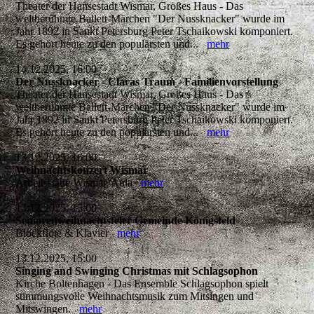
Theater der Hansestadt Wismar, Großes Haus - Das
weltberühmte Ballett-Märchen "Der Nussknacker" wurde im
Jahr 1892 in Sankt Petersburg Peter Tschaikowski komponiert.
Es gehört heute zu den populärsten und...
mehr
14.12.2025, 16:00
Der Nussknacker - Claras Traum - Familienvorstellung
Theater der Hansestadt Wismar, Großes Haus - Das
weltberühmte Ballett-Märchen "Der Nussknacker" wurde im
Jahr 1892 in Sankt Petersburg Peter Tschaikowski komponiert.
Es gehört heute zu den populärsten und...
mehr
13.12.2025, 16:00
Weihnachtskonzert Wismar
Arbeitsstätte Wismar, Aula
mehr
13.12.2025, 15:00
Seniorenweihnachtsfeier Gemeinde Königsfeld
Blockflöte & Klavier
mehr
13.12.2025, 15:00
Singing and Swinging Christmas mit Schlagsophon
Kirche Boltenhagen - Das Ensemble Schlagsophon spielt
stimmungsvolle Weihnachtsmusik zum Mitsingen und
Mitswingen.
mehr