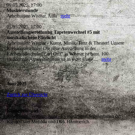
09.05.2025, 17:00
Musizierstunde
Arbeitsstätte Wismar, Aula
mehr
05.05.2025, 17:00
Ausstellungseröffnung Tapetenwechsel #5 mit
musikalischem Blitzlicht
Arbeitsstätte Wismar - Kunst, Musik, Tanz & Theater! Unsere
Kreismusikschule! Die neue Ausstellung in der
Kreismusikschule "Carl Orff" in Wismar ist bunt. 100
vielförmige Ausstellungsstücke in jeder Etage....
mehr
Juni 2025
Zurück zur Übersicht
20.06.2025
Klassenvorspiel
Arbeitsstätte Wismar, Aula - Es musizieren SchülerInnen der
Klassen von Melinda und Dirk Hammerich.