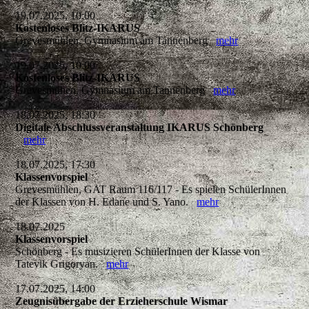
19.07.2025, 10:00
Kostenloses Blitz-IKARUS
Grevesmühlen, Gymnasium am Tannenberg
mehr
19.07.2025, 10:00
Kostenloses Blitz-IKARUS
Grevesmühen, Gymnasium am Tannenberg
mehr
18.07.2025, 18:30
Digitale Abschlussveranstaltung IKARUS Schönberg
mehr
18.07.2025, 17:30
Klassenvorspiel
Grevesmühlen, GAT Raum 116/117 - Es spielen SchülerInnen
der Klassen von H. Edane und S. Yano.
mehr
18.07.2025
Klassenvorspiel
Schönberg - Es musizieren SchülerInnen der Klasse von
Tatevik Grigoryan.
mehr
17.07.2025, 14:00
Zeugnisübergabe der Erzieherschule Wismar