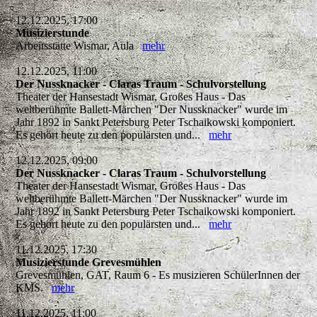
12.12.2025, 17:00
Musizierstunde
Arbeitsstätte Wismar, Aula
mehr
12.12.2025, 11:00
Der Nussknacker - Claras Traum - Schulvorstellung
Theater der Hansestadt Wismar, Großes Haus - Das
weltberühmte Ballett-Märchen "Der Nussknacker" wurde im
Jahr 1892 in Sankt Petersburg Peter Tschaikowski komponiert.
Es gehört heute zu den populärsten und...
mehr
12.12.2025, 09:00
Der Nussknacker - Claras Traum - Schulvorstellung
Theater der Hansestadt Wismar, Großes Haus - Das
weltberühmte Ballett-Märchen "Der Nussknacker" wurde im
Jahr 1892 in Sankt Petersburg Peter Tschaikowski komponiert.
Es gehört heute zu den populärsten und...
mehr
11.12.2025, 17:30
Musizierstunde Grevesmühlen
Grevesmühlen, GAT, Raum 6 - Es musizieren SchülerInnen der
KMS.
mehr
11.12.2025, 11:00