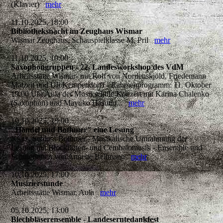
(Klavier)
mehr
11.10.2025, 18:00
Bibliotheksnacht im Zeughaus Wismar
Wismar Zeughaus, Schauspielklasse M. Pril
mehr
11.10.2025, 10:00
Saxophongruppen - 22. Landesworkshop des VdM
Arbeitsstätte Wismar- mit Rolf von Nordenskjöld, Friedemann
Matzeit und Uli Kempendorff - Rahmenprogramm: 11. Oktober
19.00 Uhr Aula der Musikschule Konzert mit Karina Chalenko
(Saxophon) und Mayuko Hasuno...
mehr
10.10.2025, 19:00
"Händel und Bothmer" eine Lesung
Klütz, Schloss Bothmer - Musikalische Umrahmung der
Lesung mit Blockflöten- und Cembalomusik - Ensemble und
Schülerinnen von Annette Bellmann
mehr
10.10.2025, 17:00
Musizierstunde
Arbeitsstätte Wismar, Aula
mehr
05.10.2025, 13:00
Blechbläserensemble - Landeserntedankfest