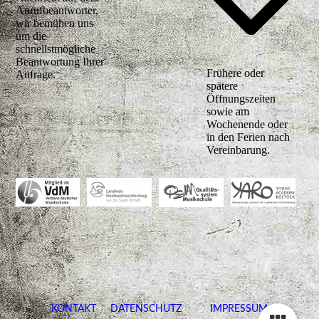
Anrufbeantworter,
wir bemühen uns
um die
schnellstmögliche
Beantwortung Ihrer
Frühere oder
Anfrage.
spätere
Öffnungszeiten
sowie am
Wochenende oder
in den Ferien nach
Vereinbarung.
KONTAKT
DATENSCHUTZ
IMPRESSUM