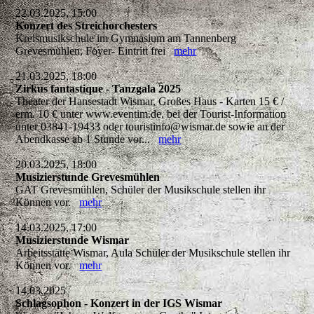
22.03.2025, 15:00
Konzert des Streichorchesters
Kreismusikschule im Gymnasium am Tannenberg
Grevesmühlen, Foyer- Eintritt frei
mehr
21.03.2025, 18:00
Zirkus fantastique - Tanzgala 2025
Theater der Hansestadt Wismar, Großes Haus - Karten 15 € /
erm. 10 € unter www.eventim.de, bei der Tourist-Information
unter 03841-19433 oder touristinfo@wismar.de sowie an der
Abendkasse ab 1 Stunde vor...
mehr
20.03.2025, 18:00
Musizierstunde Grevesmühlen
GAT Grevesmühlen, Schüler der Musikschule stellen ihr
Können vor.
mehr
14.03.2025, 17:00
Musizierstunde Wismar
Arbeitsstätte Wismar, Aula Schüler der Musikschule stellen ihr
Können vor.
mehr
14.03.2025
Schlagsophon - Konzert in der IGS Wismar