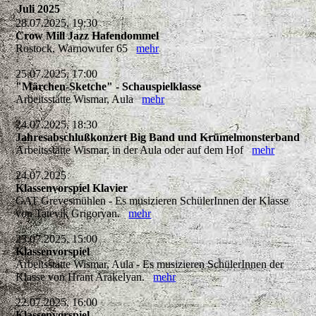
Juli 2025
28.07.2025, 19:30
Crow Mill Jazz Hafendommel
Rostock, Warnowufer 65
mehr
25.07.2025, 17:00
"Märchen-Sketche" - Schauspielklasse
Arbeitsstätte Wismar, Aula
mehr
24.07.2025, 18:30
Jahresabschlußkonzert Big Band und Krümelmonsterband
Arbeitsstätte Wismar, in der Aula oder auf dem Hof
mehr
24.07.2025
Klassenvorspiel Klavier
GAT Grevesmühlen - Es musizieren SchülerInnen der Klasse
von Tatevik Grigoryan.
mehr
23.07.2025, 15:00
Klassenvorspiel
Arbeitsstätte Wismar, Aula - Es musizieren SchülerInnen der
Klasse von Hrant Arakelyan.
mehr
22.07.2025, 16:00
Klassenvorspiel