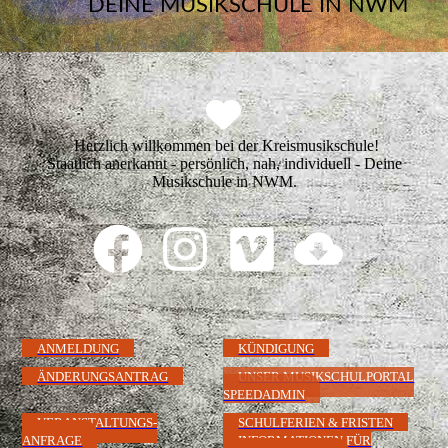
DEINE MUSIKSCHULE IN NWM
Herzlich willkommen bei der Kreismusikschule!
Staatlich anerkannt - persönlich, nah, individuell - Deine
Musikschule in NWM.
ANMELDUNG
KÜNDIGUNG
ÄNDERUNGSANTRAG
UNSER MUSIKSCHULPORTAL
SPEEDADMIN
VERANSTALTUNGS-
SCHULFERIEN & FRISTEN
ANFRAGE
INFORMATIONEN FÜR