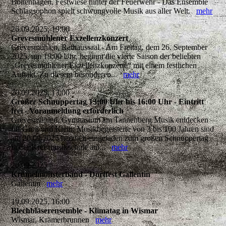
Boltenhagen, Festwiese hinter der Feuerwehr - Das Ensemble
Schlagsophon spielt schwungvolle Musik aus aller Welt.
mehr
26.09.2025, 19:00
Grevesmühlener Exzellenzkonzert
Grevesmühlen, Rathaussaal - Am Freitag, dem 26. September
2025, um 19:00 Uhr, beginnt die vierte Saison der beliebten
„Grevesmühlener Exzellenzkonzerte“ mit einem festlichen
Auftakt. Zu diesem besonderen...
mehr
20.09.2025, 13:00
Großer Schnuppertag 13:00 Uhr bis 16:00 Uhr - Eintritt
frei - Voranmeldung erforderlich
Grevesmühlen, Gymnasium am Tannenberg Musik entdecken
für Groß und Klein: Musikbegeisterte von 3 bis 100 Jahren sind
am 20.09.2025 herzlich eingeladen zum großen Schnuppertag
in der Kreismusikschule am...
mehr
20.09.2025
Krümelmonsterband - Dorffest Gallentin
Gallentin
mehr
19.09.2025, 16:00
Blechbläserensemble - Klimatag in Wismar
Wismar, Krämerbrunnen
mehr