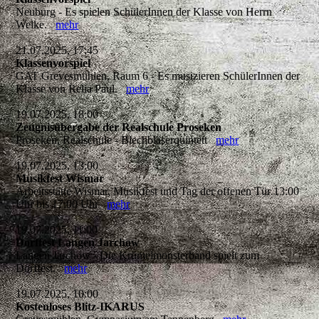
Neuburg - Es spielen SchülerInnen der Klasse von Herrn
Welke.
mehr
21.07.2025, 17:45
Klassenvorspiel
GAT Grevesmühlen, Raum 6 - Es musizieren SchülerInnen der
Klasse von Relia Paul.
mehr
19.07.2025, 18:00
Zeugnisübergabe der Realschule Proseken
Proseken, Realschule - Blechbläserquintett
mehr
19.07.2025, 13:00
Musikfest Wismar
Arbeitsstätte Wismar, Musikfest und Tag der offenen Tür 13:00
Uhr bis 17:00 Uhr
mehr
19.07.2025, 11:00
Dorffest Langen Jarchow
Langen Jarchow - Die Krümelmonsterband spielt zum
Dorffest.
mehr
19.07.2025, 10:00
Kostenloses Blitz-IKARUS