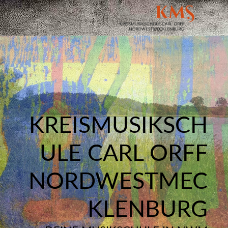
KREISMUSIKSCH
ULE CARL ORFF
NORDWESTMEC
KLENBURG