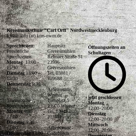
Kreismusikschule "Carl Orff" Nordwestmecklenburg
Email: info (at) kms-nwm.de
Sprechzeiten:
Hauptsitz
Öffnungszeiten an
Persönliche
Grevesmühlen
Schultagen
Sprechzeiten:
Rehnaer Straße 51
Montag
13:00 -
23936
15:30
Grevesmühlen
Dienstag
13:00 –
Tel. 03881 /
15:30
719688
Donnerstag
9:30 –
12.00
Arbeitsstätte
Wismar
jetzt geschlossen
Telefonische
Turnplatz 5
Montag
Sprechzeiten:
23970 Wismar
12
:
00
–
20
:
00
Montag
9:30 –
Tel. 03841 /
Dienstag
12:00
211881
12
:
00
–
20
:
00
Dienstag
9:30 –
Mittwoch
12:00
Arbeitsstätte
12
:
00
–
20
:
00
Donnerstag
13:00
Gadebusch
Donnerstag