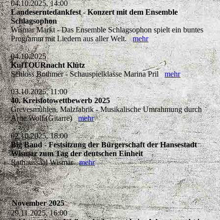
04.10.2025, 14:00
Landeserntedankfest - Konzert mit dem Ensemble
Schlagsophon
Wismar Markt - Das Ensemble Schlagsophon spielt ein buntes
Programm mit Liedern aus aller Welt.
mehr
04.10.2025
KulTOURnacht Klütz
Schloss Bothmer - Schauspielklasse Marina Pril
mehr
03.10.2025, 11:00
40. Kreisfotowettbewerb 2025
Grevesmühlen, Malzfabrik - Musikalische Umrahmung durch
Arne Wolf (Gitarre)
mehr
02.10.2025, 18:00
Big Band - Festsitzung der Bürgerschaft der Hansestadt
Wismar zum Tag der deutschen Einheit
Rathaussaal Wismar
mehr
November 2025
29.11.2025, 16:00