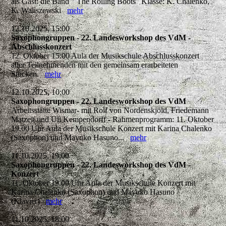
als Gast: die Band " The Rolling Boots" Klasse: K. Chalenko,
K. Waliszewski
mehr
12.10.2025, 15:00
Saxophongruppen - 22. Landesworkshop des VdM -
Abschlusskonzert
12. Oktober 15:00 Aula der Musikschule Abschlusskonzert
aller Teilnehmenden mit den gemeinsam erarbeiteten
Stücken.
mehr
12.10.2025, 10:00
Saxophongruppen - 22. Landesworkshop des VdM
Arbeitsstätte Wismar- mit Rolf von Nordenskjöld, Friedemann
Matzeit und Uli Kempendorff - Rahmenprogramm: 11. Oktober
19.00 Uhr Aula der Musikschule Konzert mit Karina Chalenko
(Saxophon) und Mayuko Hasuno...
mehr
11.10.2025, 19:00
Saxophongruppen - 22. Landesworkshop des VdM -
Konzert
11. Oktober 19.00 Uhr Aula der Musikschule Konzert mit
Karina Chalenko (Saxophon) und Mayuko Hasuno
(Klavier)
mehr
11.10.2025, 18:00