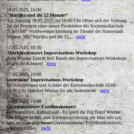
18.05.2025, 16:00
"Marijka und die 12 Monate“
Am Sonntag 18.05.2025 um 16:00 Uhr öffnet sich der Vorhang
für die Premiere einer neuen Produktion der Kreismusikschule
"Carl Orff" Nordwestmecklenburg im Theater der Hansestadt
Wismar. Mit "Marijka und die 12...
mehr
17.05.2025, 18:30
Abschlusskonzert Improvisations-Workshop
Aula Wismar Eintritt frei! Bands des Improvisations-Workshops
zeigen ihr Können!
mehr
17.05.2025, 10:00
kostenloser Improvisations-Workshop
für Schülerinnen und Schüler der Kreismusikschule 10:00 -
18:00 Uhr Standort Wismar für alle Instrumente
mehr
16.05.2025, 19:00
Grevesmühlener Exzellenzkonzert
Grevesmühlen, Rathaussaal - Es spielt die Big Band Wismar..
Der Eintritt ist frei, eine Kartenreservierung per Mail info (at)
kms-nwm.de (Stichwort Grevesmühlener Exzellenzkonzerte)
wird empfohlen.
mehr