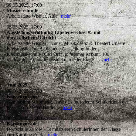
09.05.2025, 17:00
Musizierstunde
Arbeitsstätte Wismar, Aula
mehr
05.05.2025, 17:00
Ausstellungseröffnung Tapetenwechsel #5 mit
musikalischem Blitzlicht
Arbeitsstätte Wismar - Kunst, Musik, Tanz & Theater! Unsere
Kreismusikschule! Die neue Ausstellung in der
Kreismusikschule "Carl Orff" in Wismar ist bunt. 100
vielförmige Ausstellungsstücke in jeder Etage....
mehr
Juni 2025
30.06.2025, 17:30
Klassenvorspiel
Gymnasium Schönberg, Aula - Es musizieren SchülerInnen der
Klasse von Marco Baldelli.
mehr
30.06.2025, 15:00
Klassenvorspiel
Dorfschule Zurow - Es musizieren SchülerInnen der Klasse
von Karoline Frick.
mehr