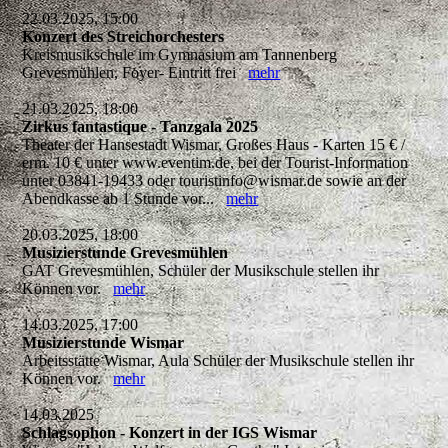
22.03.2025, 15:00
Konzert des Streichorchesters
Kreismusikschule im Gymnasium am Tannenberg
Grevesmühlen, Foyer- Eintritt frei
mehr
21.03.2025, 18:00
Zirkus fantastique - Tanzgala 2025
Theater der Hansestadt Wismar, Großes Haus - Karten 15 € /
erm. 10 € unter www.eventim.de, bei der Tourist-Information
unter 03841-19433 oder touristinfo@wismar.de sowie an der
Abendkasse ab 1 Stunde vor...
mehr
20.03.2025, 18:00
Musizierstunde Grevesmühlen
GAT Grevesmühlen, Schüler der Musikschule stellen ihr
Können vor.
mehr
14.03.2025, 17:00
Musizierstunde Wismar
Arbeitsstätte Wismar, Aula Schüler der Musikschule stellen ihr
Können vor.
mehr
14.03.2025
Schlagsophon - Konzert in der IGS Wismar