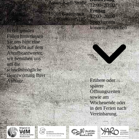
– 15:30
Agnes-Karll-Straße
12
:
00
–
20
:
00
20
Freitag
und nach
19205 Gadebusch
12
:
00
–
20
:
00
Vereinbarung
Tel. 03886 / 35185
Sprechzeiten
können abweichen
In dringenden
Fällen hinterlassen
Sie uns bitte eine
Nachricht auf dem
Anrufbeantworter,
wir bemühen uns
um die
schnellstmögliche
Beantwortung Ihrer
Frühere oder
Anfrage.
spätere
Öffnungszeiten
sowie am
Wochenende oder
in den Ferien nach
Vereinbarung.