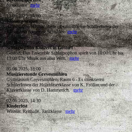
Neukloster
mehr
13.06.2025, 16:00
Klassenvorspiel
Arbeitsstätte Wismar, Aula - Es musizieren SchülerInnen der
Klasse von Annerose Schuldes
mehr
08.06.2025, 10:00
Schlagsophon Konzert in Gostorf
Gostorf, Das Ensemble Schlagsophon spielt von 10:00 Uhr bis
13:00 Uhr Musik aus aller Welt.
mehr
05.06.2025, 18:00
Musizierstunde Grevesmühlen
Gymnasium Grevesmühlen, Raum 6 - Es musizieren
SchülerInnen der Holzbläserklasse von K. Frölian und der
Klavierklasse von D. Hammerich.
mehr
02.06.2025, 14:30
Kinderfest
Wismar, Reithalle, Tanzklasse
mehr