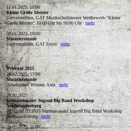
11.01.2025, 10:00
Kleine Große Meister
Grevesmühlen, GAT Musikschulinterner Wettbewerb "Kleine
Große Meister" 10:00 Uhr bis 16:00 Uhr
mehr
09.01.2025, 18:00
Musizierstunde
Grevesmühlen, GAT Foyer
mehr
Februar 2025
28.02.2025, 17:00
Musizierstunde
Arbeitsstätte Wismar, Aula
mehr
28.02.2025
Internationaler Jugend Big Band Workshop
Neubrandenburg
28.02.-02.03.2025 Internationaler Jugend Big Band Workshop
Neubrandenburg
mehr
26.02.2025, 11:00