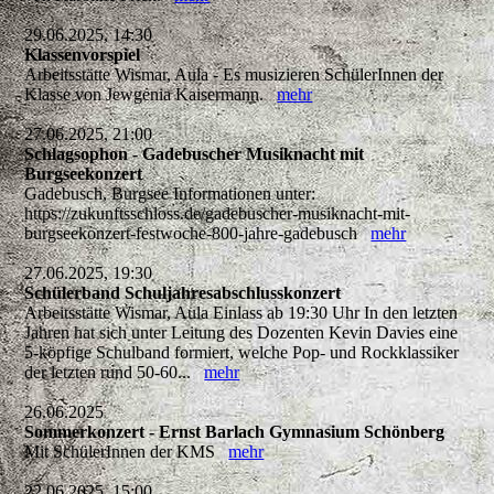
29.06.2025, 14:30
Klassenvorspiel
Arbeitsstätte Wismar, Aula - Es musizieren SchülerInnen der
Klasse von Jewgenia Kaisermann.
mehr
27.06.2025, 21:00
Schlagsophon - Gadebuscher Musiknacht mit
Burgseekonzert
Gadebusch, Burgsee Informationen unter:
https://zukunftsschloss.de/gadebuscher-musiknacht-mit-
burgseekonzert-festwoche-800-jahre-gadebusch
mehr
27.06.2025, 19:30
Schülerband Schuljahresabschlusskonzert
Arbeitsstätte Wismar, Aula Einlass ab 19:30 Uhr In den letzten
Jahren hat sich unter Leitung des Dozenten Kevin Davies eine
5-köpfige Schulband formiert, welche Pop- und Rockklassiker
der letzten rund 50-60...
mehr
26.06.2025
Sommerkonzert - Ernst Barlach Gymnasium Schönberg
Mit SchülerInnen der KMS
mehr
22.06.2025, 15:00