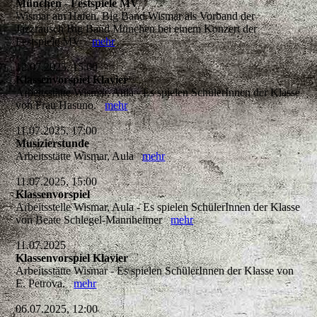
München - Festspiele MV
Wismar am Hafen, Big Band Wismar als Vorband der
Jazzrausch Big Band München bei einem Konzert der
Festspiele MV
mehr
12.07.2025, 15:00
Klassenvorspiel Klavier
Arbeitsstätte Wismar, Aula - Es spielen SchülerInnen der Klasse
von Frau Hasuno.
mehr
11.07.2025, 17:00
Musizierstunde
Arbeitsstätte Wismar, Aula
mehr
11.07.2025, 15:00
Klassenvorspiel
Arbeitsstelle Wismar, Aula - Es spielen SchülerInnen der Klasse
von Beate Schlegel-Mannheimer
mehr
11.07.2025
Klassenvorspiel Klavier
Arbeitsstätte Wismar - Es spielen SchülerInnen der Klasse von
E. Petrova.
mehr
06.07.2025, 12:00