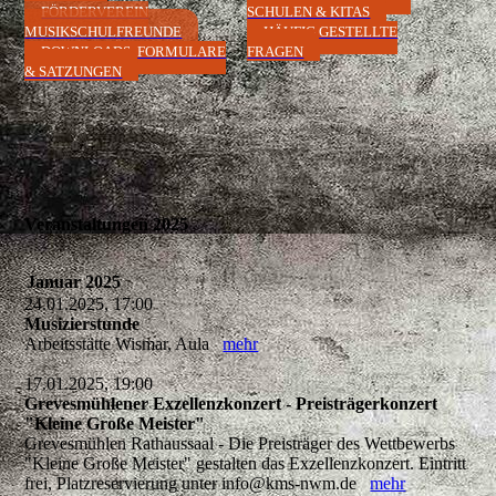
FÖRDERVEREIN
SCHULEN & KITAS
MUSIKSCHULFREUNDE
HÄUFIG GESTELLTE
DOWNLOADS, FORMULARE
FRAGEN
& SATZUNGEN
Veranstaltungen 2025
Januar 2025
24.01.2025, 17:00
Musizierstunde
Arbeitsstätte Wismar, Aula
mehr
17.01.2025, 19:00
Grevesmühlener Exzellenzkonzert - Preisträgerkonzert
"Kleine Große Meister"
Grevesmühlen Rathaussaal - Die Preisträger des Wettbewerbs
"Kleine Große Meister" gestalten das Exzellenzkonzert. Eintritt
frei, Platzreservierung unter info@kms-nwm.de
mehr