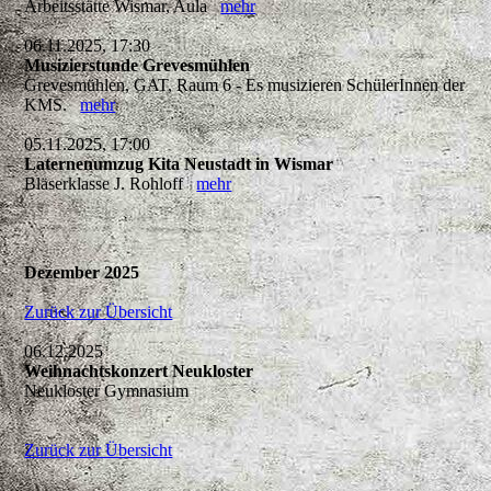
Arbeitsstätte Wismar, Aula
mehr
06.11.2025, 17:30
Musizierstunde Grevesmühlen
Grevesmühlen, GAT, Raum 6 - Es musizieren SchülerInnen der
KMS.
mehr
05.11.2025, 17:00
Laternenumzug Kita Neustadt in Wismar
Bläserklasse J. Rohloff
mehr
Dezember 2025
Zurück zur Übersicht
06.12.2025
Weihnachtskonzert Neukloster
Neukloster Gymnasium
Zurück zur Übersicht