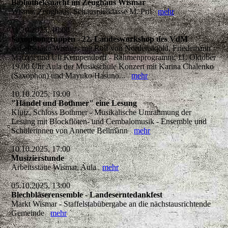
Bibliotheksnacht im Zeughaus Wismar
Wismar Zeughaus, Schauspielklasse M. Pril
mehr
11.10.2025, 10:00
Saxophongruppen - 22. Landesworkshop des VdM
Arbeitsstätte Wismar- mit Rolf von Nordenskjöld, Friedemann
Matzeit und Uli Kempendorff - Rahmenprogramm: 11. Oktober
19.00 Uhr Aula der Musikschule Konzert mit Karina Chalenko
(Saxophon) und Mayuko Hasuno...
mehr
10.10.2025, 19:00
"Händel und Bothmer" eine Lesung
Klütz, Schloss Bothmer - Musikalische Umrahmung der
Lesung mit Blockflöten- und Cembalomusik - Ensemble und
Schülerinnen von Annette Bellmann
mehr
10.10.2025, 17:00
Musizierstunde
Arbeitsstätte Wismar, Aula
mehr
05.10.2025, 13:00
Blechbläserensemble - Landeserntedankfest
Markt Wismar - Staffelstabübergabe an die nächstausrichtende
Gemeinde
mehr