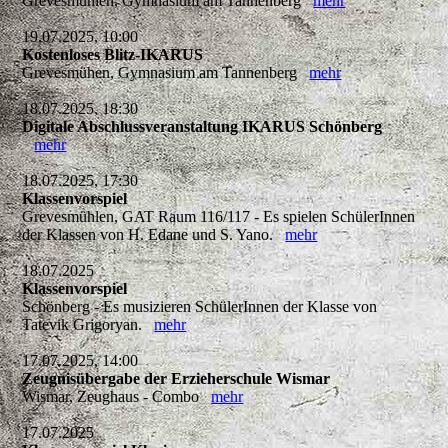
Grevesmühlen, Gymnasium am Tannenberg
mehr
19.07.2025, 10:00
Kostenloses Blitz-IKARUS
Grevesmühen, Gymnasium am Tannenberg
mehr
18.07.2025, 18:30
Digitale Abschlussveranstaltung IKARUS Schönberg
mehr
18.07.2025, 17:30
Klassenvorspiel
Grevesmühlen, GAT Raum 116/117 - Es spielen SchülerInnen
der Klassen von H. Edane und S. Yano.
mehr
18.07.2025
Klassenvorspiel
Schönberg - Es musizieren SchülerInnen der Klasse von
Tatevik Grigoryan.
mehr
17.07.2025, 14:00
Zeugnisübergabe der Erzieherschule Wismar
Wismar, Zeughaus - Combo
mehr
17.07.2025