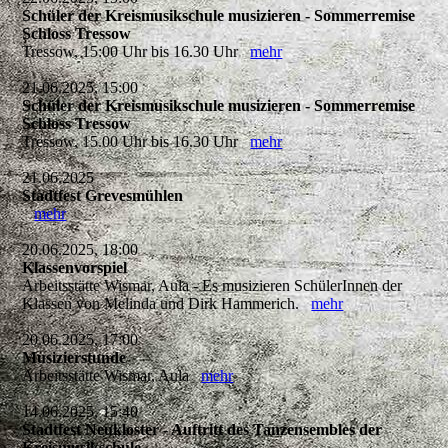
Schüler der Kreismusikschule musizieren - Sommerremise
Schloss Tressow
Tressow, 15:00 Uhr bis 16.30 Uhr
mehr
21.06.2025, 15:00
Schüler der Kreismusikschule musizieren - Sommerremise
Schloss Tressow
Tressow, 15.00 Uhr bis 16.30 Uhr
mehr
21.06.2025
Stadtfest Grevesmühlen
mehr
20.06.2025, 18:00
Klassenvorspiel
Arbeitsstätte Wismar, Aula - Es musizieren SchülerInnen der
Klassen von Melinda und Dirk Hammerich.
mehr
20.06.2025, 17:00
Musizierstunde
Arbeitsstätte Wismar, Aula
mehr
14.06.2025, 15:40
Stadtfest Neukloster - Auftritt des Tanzensembles der
Kreismusikschule