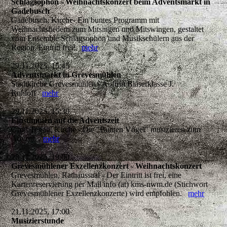
Schlagsophon - Weihnachtskonzert beim Adventsmarkt in
Gadebusch
Gadebusch, Kirche- Ein buntes Programm mit
Weihnachtsliedern zum Mitsingen und Mitswingen, gestaltet
vom Ensemble Schlagsophon und Musikschülern aus der
Region. Eintritt frei!
mehr
29.11.2025, 15:45
Adventsmarkt in Grevesmühlen
Stadtkirche Grevesmühlen - Auftritt Bläserklasse J.
Rohloff
mehr
29.11.2025, 15:30
Einstimmen auf die Adventszeit
Groß Tessin, Kirche - Die "Bunten Vögel" musizieren zum
Advent.
mehr
28.11.2025, 19:00
Grevesmühlener Exzellenzkonzert - Weihnachtskonzert
Grevesmühlen, Rathaussaal - Der Eintritt ist frei, eine
Kartenreservierung per Mail info (at) kms-nwm.de (Stichwort
Grevesmühlener Exzellenzkonzerte) wird empfohlen.
mehr
21.11.2025, 17:00
Musizierstunde