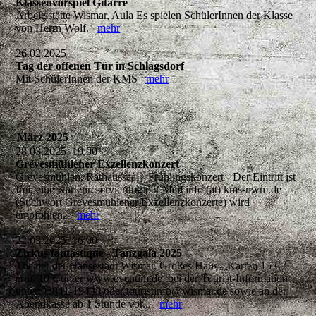
Klassenvorspiel Gitarre
Arbeitsstätte Wismar, Aula Es spielen SchülerInnen der Klasse
von Herrn Wolf.
mehr
26.02.2025
Tag der offenen Tür in Schlagsdorf
Mit SchülerInnen der KMS
mehr
März 2025
28.03.2025, 19:00
Grevesmühlener Exzellenzkonzert
Grevesmühlen, Rathaussaal - Frühlingskonzert - Der Eintritt ist
frei, eine Kartenreservierung per Mail info (at) kms-nwm.de
(Stichwort Grevesmühlener Exzellenzkonzerte) wird
empfohlen.
mehr
22.03.2025, 16:00
Zirkus fantastique - Tanzgala 2025
Theater der Hansestadt Wismar, Großes Haus - Karten 15 € /
erm. 10 € unter www.eventim.de, bei der Tourist-Information
unter 03841-19433 oder touristinfo@wismar.de sowie an der
Abendkasse ab 1 Stunde vor...
mehr