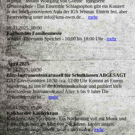
Wismar, "Johann Wolfgang von Goethe" Integrierte
Gesamtschule - Das Ensemble Schlagsophon gibt ein Konzert
in der frisch renovierten Aula der IGS Wismar. Eintritt frei, aber
Reservierung unter info@kms-nwm.de...
mehr
08.03.2025, 10:00
Fairbunden Familienmesse
Wismar, Thormann Speicher - 10:00 bis 18:00 Uhr
mehr
April 2025
30.04.2025, 10:30
Blitz-Instrumentenkarussell für Schulklassen ABGESAGT
GAT Grevesmühlen 10:30 - ca. 12:00 Uhr Kommt an Eurem
Wandertag zu uns in die Kreismusikschule und probiert viele
verschiedene Instrumente aus! Alter: 6 bis 9 Jahre Die
Teilnehmerzahl ist...
mehr
08.04.2025, 15:00
Kalkhorster Kinderkram
Kalkhorst, Am Sportplatz - Ein Nachmittag voll mit Musik und
Kunst für Kinder im Alter von 2-8 Jahren. Lieder singen,
Instrumente ausprobieren, tanzen und malen
mehr