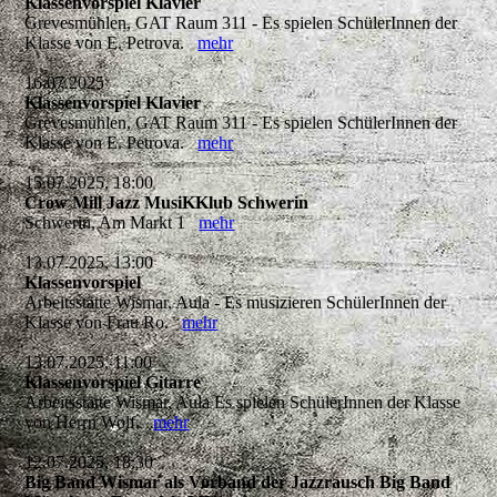
Klassenvorspiel Klavier
Grevesmühlen, GAT Raum 311 - Es spielen SchülerInnen der
Klasse von E. Petrova.
mehr
16.07.2025
Klassenvorspiel Klavier
Grevesmühlen, GAT Raum 311 - Es spielen SchülerInnen der
Klasse von E. Petrova.
mehr
15.07.2025, 18:00
Crow Mill Jazz MusiKKlub Schwerin
Schwerin, Am Markt 1
mehr
13.07.2025, 13:00
Klassenvorspiel
Arbeitsstätte Wismar, Aula - Es musizieren SchülerInnen der
Klasse von Frau Ro.
mehr
13.07.2025, 11:00
Klassenvorspiel Gitarre
Arbeitsstätte Wismar, Aula Es spielen SchülerInnen der Klasse
von Herrn Wolf.
mehr
12.07.2025, 18:30
Big Band Wismar als Vorband der Jazzrausch Big Band