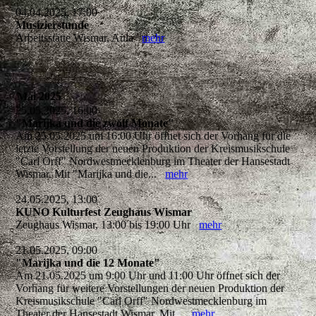
04.04.2025, 17:00
Musizierstunde
Arbeitsstätte Wismar, Aula
mehr
Mai 2025
25.05.2025, 16:00
"Marijka und die zwölf Monate"
Am 25.05.2025 um 16:00 Uhr öffnet sich der Vorhang für die
letzte Vorstellung der neuen Produktion der Kreismusikschule
"Carl Orff" Nordwestmecklenburg im Theater der Hansestadt
Wismar. Mit "Marijka und die...
mehr
24.05.2025, 13:00
KUNO Kulturfest Zeughaus Wismar
Zeughaus Wismar, 13:00 bis 19:00 Uhr
mehr
21.05.2025, 09:00
"Marijka und die 12 Monate"
Am 21.05.2025 um 9:00 Uhr und 11:00 Uhr öffnet sich der
Vorhang für weitere Vorstellungen der neuen Produktion der
Kreismusikschule "Carl Orff" Nordwestmecklenburg im
Theater der Hansestadt Wismar. Mit...
mehr