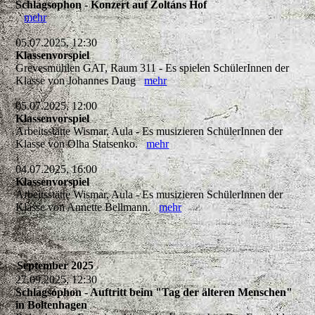
Schlagsophon - Konzert auf Zoltáns Hof
mehr
05.07.2025, 12:30
Klassenvorspiel
Grevesmühlen GAT, Raum 311 - Es spielen SchülerInnen der
Klasse von Johannes Daug
mehr
05.07.2025, 12:00
Klassenvorspiel
Arbeitsstätte Wismar, Aula - Es musizieren SchülerInnen der
Klasse von Olha Statsenko.
mehr
04.07.2025, 16:00
Klassenvorspiel
Arbeitsstätte Wismar, Aula - Es musizieren SchülerInnen der
Klasse von Annette Bellmann.
mehr
September 2025
27.09.2025, 12:30
Schlagsophon - Auftritt beim "Tag der älteren Menschen"
in Boltenhagen