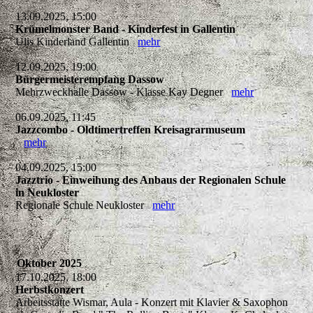
13.09.2025, 15:00
Krümelmonster Band - Kinderfest in Gallentin
Ulis Kinderland Gallentin
mehr
12.09.2025, 19:00
Bürgermeisterempfang Dassow
Mehrzweckhalle Dassow - Klasse Kay Degner
mehr
06.09.2025, 11:45
Jazzcombo - Oldtimertreffen Kreisagrarmuseum
mehr
04.09.2025, 15:00
Jazztrio - Einweihung des Anbaus der Regionalen Schule
in Neukloster
Regionale Schule Neukloster
mehr
Oktober 2025
17.10.2025, 18:00
Herbstkonzert
Arbeitsstätte Wismar, Aula - Konzert mit Klavier & Saxophon