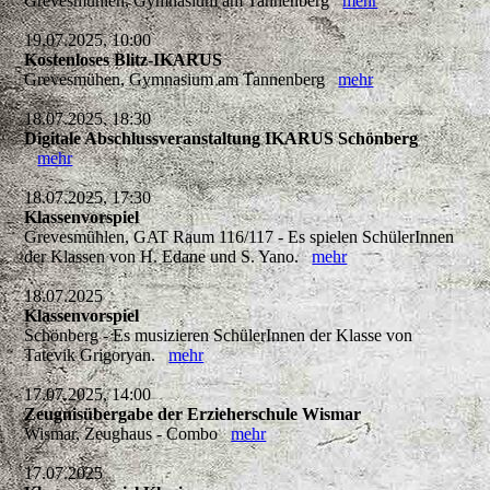
Grevesmühlen, Gymnasium am Tannenberg
mehr
19.07.2025, 10:00
Kostenloses Blitz-IKARUS
Grevesmühen, Gymnasium am Tannenberg
mehr
18.07.2025, 18:30
Digitale Abschlussveranstaltung IKARUS Schönberg
mehr
18.07.2025, 17:30
Klassenvorspiel
Grevesmühlen, GAT Raum 116/117 - Es spielen SchülerInnen
der Klassen von H. Edane und S. Yano.
mehr
18.07.2025
Klassenvorspiel
Schönberg - Es musizieren SchülerInnen der Klasse von
Tatevik Grigoryan.
mehr
17.07.2025, 14:00
Zeugnisübergabe der Erzieherschule Wismar
Wismar, Zeughaus - Combo
mehr
17.07.2025