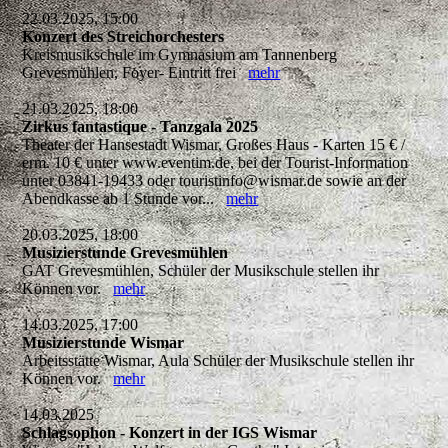
22.03.2025, 15:00
Konzert des Streichorchesters
Kreismusikschule im Gymnasium am Tannenberg
Grevesmühlen, Foyer- Eintritt frei
mehr
21.03.2025, 18:00
Zirkus fantastique - Tanzgala 2025
Theater der Hansestadt Wismar, Großes Haus - Karten 15 € /
erm. 10 € unter www.eventim.de, bei der Tourist-Information
unter 03841-19433 oder touristinfo@wismar.de sowie an der
Abendkasse ab 1 Stunde vor...
mehr
20.03.2025, 18:00
Musizierstunde Grevesmühlen
GAT Grevesmühlen, Schüler der Musikschule stellen ihr
Können vor.
mehr
14.03.2025, 17:00
Musizierstunde Wismar
Arbeitsstätte Wismar, Aula Schüler der Musikschule stellen ihr
Können vor.
mehr
14.03.2025
Schlagsophon - Konzert in der IGS Wismar