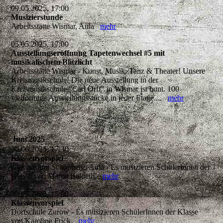
09.05.2025, 17:00
Musizierstunde
Arbeitsstätte Wismar, Aula
mehr
05.05.2025, 17:00
Ausstellungseröffnung Tapetenwechsel #5 mit
musikalischem Blitzlicht
Arbeitsstätte Wismar - Kunst, Musik, Tanz & Theater! Unsere
Kreismusikschule! Die neue Ausstellung in der
Kreismusikschule "Carl Orff" in Wismar ist bunt. 100
vielförmige Ausstellungsstücke in jeder Etage....
mehr
Juni 2025
30.06.2025, 17:30
Klassenvorspiel
Gymnasium Schönberg, Aula - Es musizieren SchülerInnen der
Klasse von Marco Baldelli.
mehr
30.06.2025, 15:00
Klassenvorspiel
Dorfschule Zurow - Es musizieren SchülerInnen der Klasse
von Karoline Frick.
mehr