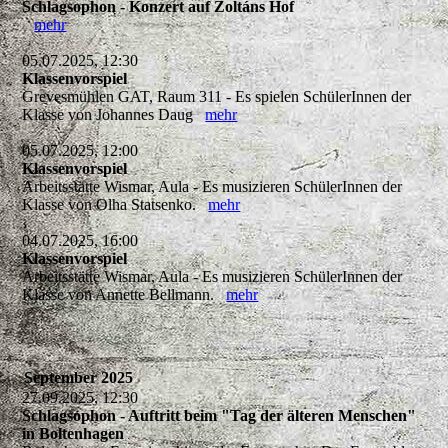
Schlagsophon - Konzert auf Zoltáns Hof
mehr
05.07.2025, 12:30
Klassenvorspiel
Grevesmühlen GAT, Raum 311 - Es spielen SchülerInnen der
Klasse von Johannes Daug
mehr
05.07.2025, 12:00
Klassenvorspiel
Arbeitsstätte Wismar, Aula - Es musizieren SchülerInnen der
Klasse von Olha Statsenko.
mehr
04.07.2025, 16:00
Klassenvorspiel
Arbeitsstätte Wismar, Aula - Es musizieren SchülerInnen der
Klasse von Annette Bellmann.
mehr
September 2025
27.09.2025, 12:30
Schlagsophon - Auftritt beim "Tag der älteren Menschen"
in Boltenhagen