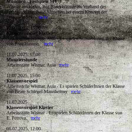
München - Festspiele MV
Wismar am Hafen, Big Band Wismar als Vorband der
Jazzrausch Big Band München bei einem Konzert der
Festspiele MV
mehr
12.07.2025, 15:00
Klassenvorspiel Klavier
Arbeitsstätte Wismar, Aula - Es spielen SchülerInnen der Klasse
von Frau Hasuno.
mehr
11.07.2025, 17:00
Musizierstunde
Arbeitsstätte Wismar, Aula
mehr
11.07.2025, 15:00
Klassenvorspiel
Arbeitsstelle Wismar, Aula - Es spielen SchülerInnen der Klasse
von Beate Schlegel-Mannheimer
mehr
11.07.2025
Klassenvorspiel Klavier
Arbeitsstätte Wismar - Es spielen SchülerInnen der Klasse von
E. Petrova.
mehr
06.07.2025, 12:00