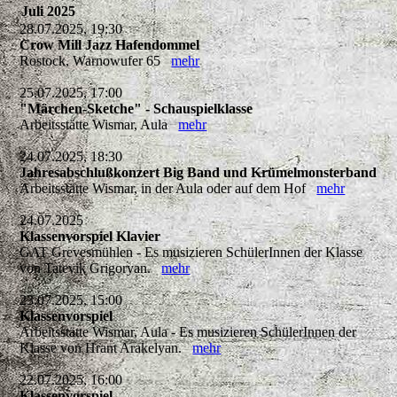
Juli 2025
28.07.2025, 19:30
Crow Mill Jazz Hafendommel
Rostock, Warnowufer 65
mehr
25.07.2025, 17:00
"Märchen-Sketche" - Schauspielklasse
Arbeitsstätte Wismar, Aula
mehr
24.07.2025, 18:30
Jahresabschlußkonzert Big Band und Krümelmonsterband
Arbeitsstätte Wismar, in der Aula oder auf dem Hof
mehr
24.07.2025
Klassenvorspiel Klavier
GAT Grevesmühlen - Es musizieren SchülerInnen der Klasse
von Tatevik Grigoryan.
mehr
23.07.2025, 15:00
Klassenvorspiel
Arbeitsstätte Wismar, Aula - Es musizieren SchülerInnen der
Klasse von Hrant Arakelyan.
mehr
22.07.2025, 16:00
Klassenvorspiel