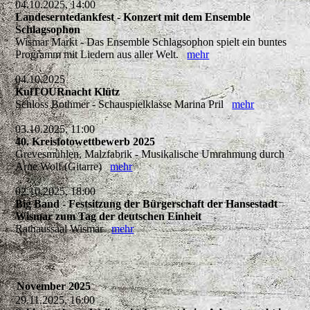
04.10.2025, 14:00
Landeserntedankfest - Konzert mit dem Ensemble
Schlagsophon
Wismar Markt - Das Ensemble Schlagsophon spielt ein buntes
Programm mit Liedern aus aller Welt.
mehr
04.10.2025
KulTOURnacht Klütz
Schloss Bothmer - Schauspielklasse Marina Pril
mehr
03.10.2025, 11:00
40. Kreisfotowettbewerb 2025
Grevesmühlen, Malzfabrik - Musikalische Umrahmung durch
Arne Wolf (Gitarre)
mehr
02.10.2025, 18:00
Big Band - Festsitzung der Bürgerschaft der Hansestadt
Wismar zum Tag der deutschen Einheit
Rathaussaal Wismar
mehr
November 2025
29.11.2025, 16:00