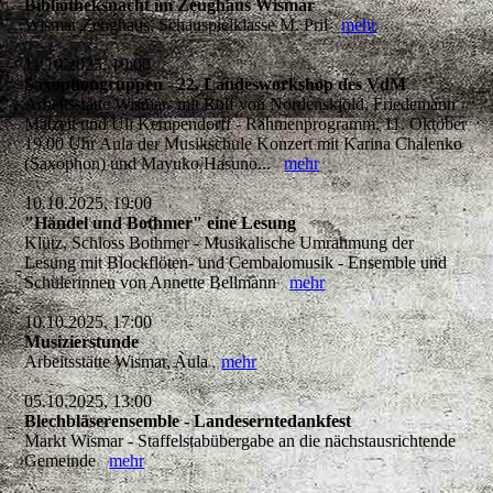
Bibliotheksnacht im Zeughaus Wismar
Wismar Zeughaus, Schauspielklasse M. Pril
mehr
11.10.2025, 10:00
Saxophongruppen - 22. Landesworkshop des VdM
Arbeitsstätte Wismar- mit Rolf von Nordenskjöld, Friedemann
Matzeit und Uli Kempendorff - Rahmenprogramm: 11. Oktober
19.00 Uhr Aula der Musikschule Konzert mit Karina Chalenko
(Saxophon) und Mayuko Hasuno...
mehr
10.10.2025, 19:00
"Händel und Bothmer" eine Lesung
Klütz, Schloss Bothmer - Musikalische Umrahmung der
Lesung mit Blockflöten- und Cembalomusik - Ensemble und
Schülerinnen von Annette Bellmann
mehr
10.10.2025, 17:00
Musizierstunde
Arbeitsstätte Wismar, Aula
mehr
05.10.2025, 13:00
Blechbläserensemble - Landeserntedankfest
Markt Wismar - Staffelstabübergabe an die nächstausrichtende
Gemeinde
mehr