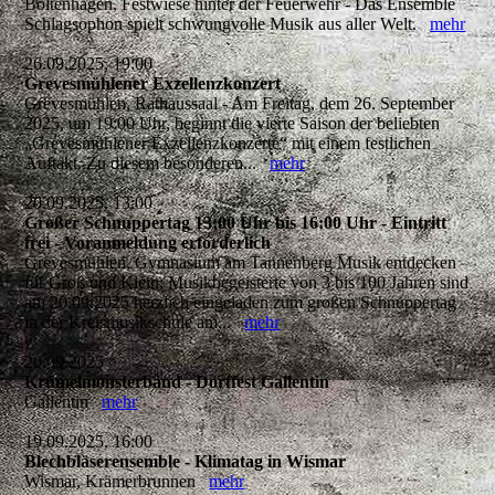
Boltenhagen, Festwiese hinter der Feuerwehr - Das Ensemble
Schlagsophon spielt schwungvolle Musik aus aller Welt.
mehr
26.09.2025, 19:00
Grevesmühlener Exzellenzkonzert
Grevesmühlen, Rathaussaal - Am Freitag, dem 26. September
2025, um 19:00 Uhr, beginnt die vierte Saison der beliebten
„Grevesmühlener Exzellenzkonzerte“ mit einem festlichen
Auftakt. Zu diesem besonderen...
mehr
20.09.2025, 13:00
Großer Schnuppertag 13:00 Uhr bis 16:00 Uhr - Eintritt
frei - Voranmeldung erforderlich
Grevesmühlen, Gymnasium am Tannenberg Musik entdecken
für Groß und Klein: Musikbegeisterte von 3 bis 100 Jahren sind
am 20.09.2025 herzlich eingeladen zum großen Schnuppertag
in der Kreismusikschule am...
mehr
20.09.2025
Krümelmonsterband - Dorffest Gallentin
Gallentin
mehr
19.09.2025, 16:00
Blechbläserensemble - Klimatag in Wismar
Wismar, Krämerbrunnen
mehr