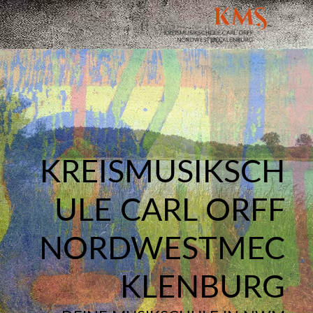
KREISMUSIKSCH
ULE CARL ORFF
NORDWESTMEC
KLENBURG