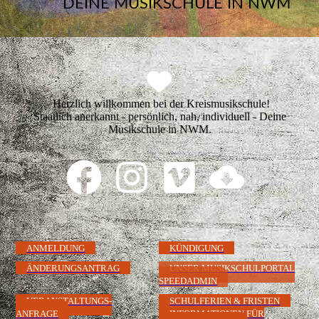
DEINE MUSIKSCHULE IN NWM
Herzlich willkommen bei der Kreismusikschule!
Staatlich anerkannt - persönlich, nah, individuell - Deine
Musikschule in NWM.
ANMELDUNG
KÜNDIGUNG
ÄNDERUNGSANTRAG
UNSER MUSIKSCHULPORTAL
SPEEDADMIN
VERANSTALTUNGS-
SCHULFERIEN & FRISTEN
ANFRAGE
INFORMATIONEN FÜR