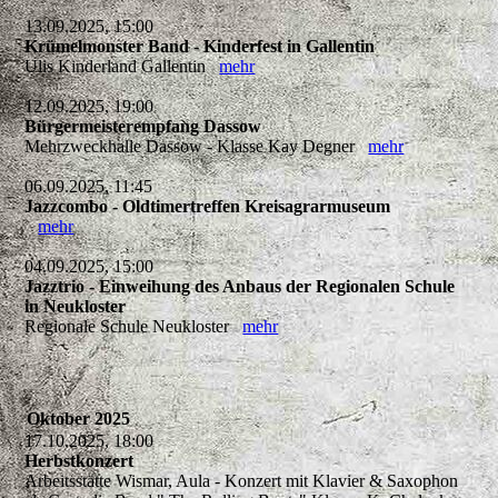
13.09.2025, 15:00
Krümelmonster Band - Kinderfest in Gallentin
Ulis Kinderland Gallentin
mehr
12.09.2025, 19:00
Bürgermeisterempfang Dassow
Mehrzweckhalle Dassow - Klasse Kay Degner
mehr
06.09.2025, 11:45
Jazzcombo - Oldtimertreffen Kreisagrarmuseum
mehr
04.09.2025, 15:00
Jazztrio - Einweihung des Anbaus der Regionalen Schule
in Neukloster
Regionale Schule Neukloster
mehr
Oktober 2025
17.10.2025, 18:00
Herbstkonzert
Arbeitsstätte Wismar, Aula - Konzert mit Klavier & Saxophon