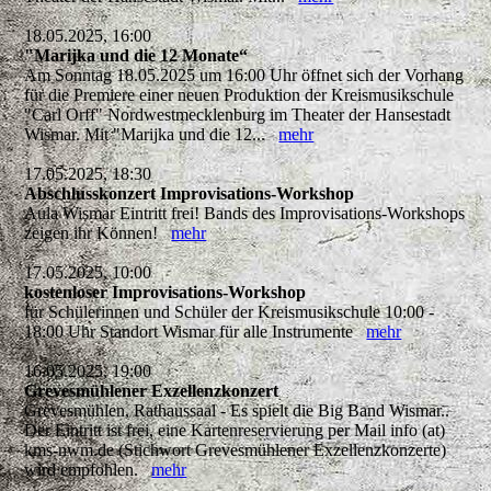
18.05.2025, 16:00
"Marijka und die 12 Monate“
Am Sonntag 18.05.2025 um 16:00 Uhr öffnet sich der Vorhang
für die Premiere einer neuen Produktion der Kreismusikschule
"Carl Orff" Nordwestmecklenburg im Theater der Hansestadt
Wismar. Mit "Marijka und die 12...
mehr
17.05.2025, 18:30
Abschlusskonzert Improvisations-Workshop
Aula Wismar Eintritt frei! Bands des Improvisations-Workshops
zeigen ihr Können!
mehr
17.05.2025, 10:00
kostenloser Improvisations-Workshop
für Schülerinnen und Schüler der Kreismusikschule 10:00 -
18:00 Uhr Standort Wismar für alle Instrumente
mehr
16.05.2025, 19:00
Grevesmühlener Exzellenzkonzert
Grevesmühlen, Rathaussaal - Es spielt die Big Band Wismar..
Der Eintritt ist frei, eine Kartenreservierung per Mail info (at)
kms-nwm.de (Stichwort Grevesmühlener Exzellenzkonzerte)
wird empfohlen.
mehr