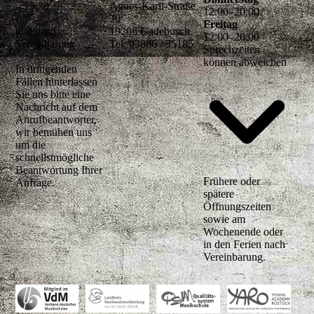
– 15:30
Agnes-Karll-Straße
12
:
00
–
20
:
00
20
Freitag
und nach
19205 Gadebusch
12
:
00
–
20
:
00
Vereinbarung
Tel. 03886 / 35185
Sprechzeiten
können abweichen
In dringenden
Fällen hinterlassen
Sie uns bitte eine
Nachricht auf dem
Anrufbeantworter,
wir bemühen uns
um die
schnellstmögliche
Beantwortung Ihrer
Frühere oder
Anfrage.
spätere
Öffnungszeiten
sowie am
Wochenende oder
in den Ferien nach
Vereinbarung.