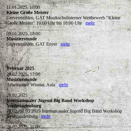
11.01.2025, 10:00
Kleine Große Meister
Grevesmühlen, GAT Musikschulinterner Wettbewerb "Kleine
Große Meister" 10:00 Uhr bis 16:00 Uhr
mehr
09.01.2025, 18:00
Musizierstunde
Grevesmühlen, GAT Foyer
mehr
Februar 2025
28.02.2025, 17:00
Musizierstunde
Arbeitsstätte Wismar, Aula
mehr
28.02.2025
Internationaler Jugend Big Band Workshop
Neubrandenburg
28.02.-02.03.2025 Internationaler Jugend Big Band Workshop
Neubrandenburg
mehr
26.02.2025, 11:00