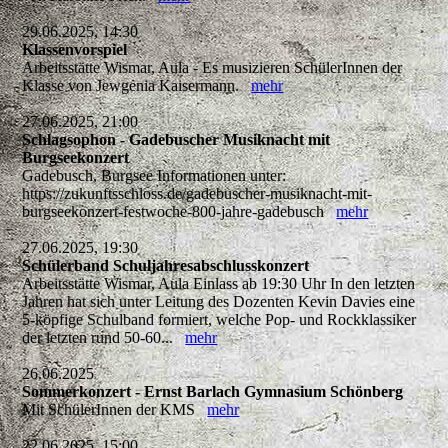
29.06.2025, 14:30
Klassenvorspiel
Arbeitsstätte Wismar, Aula - Es musizieren SchülerInnen der
Klasse von Jewgenia Kaisermann.
mehr
27.06.2025, 21:00
Schlagsophon - Gadebuscher Musiknacht mit
Burgseekonzert
Gadebusch, Burgsee Informationen unter:
https://zukunftsschloss.de/gadebuscher-musiknacht-mit-
burgseekonzert-festwoche-800-jahre-gadebusch
mehr
27.06.2025, 19:30
Schülerband Schuljahresabschlusskonzert
Arbeitsstätte Wismar, Aula Einlass ab 19:30 Uhr In den letzten
Jahren hat sich unter Leitung des Dozenten Kevin Davies eine
5-köpfige Schulband formiert, welche Pop- und Rockklassiker
der letzten rund 50-60...
mehr
26.06.2025
Sommerkonzert - Ernst Barlach Gymnasium Schönberg
Mit SchülerInnen der KMS
mehr
22.06.2025, 15:00