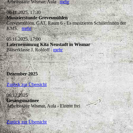
Arbeitsstätte Wismar, Aula
mehr
06.11.2025, 17:30
Musizierstunde Grevesmühlen
Grevesmühlen, GAT, Raum 6 - Es musizieren SchülerInnen der
KMS.
mehr
05.11.2025, 17:00
Laternenumzug Kita Neustadt in Wismar
Bläserklasse J. Rohloff
mehr
Dezember 2025
Zurück zur Übersicht
06.12.2025
Gesangsmatinee
Arbeitsstätte Wismar, Aula - Eintritt frei
Zurück zur Übersicht