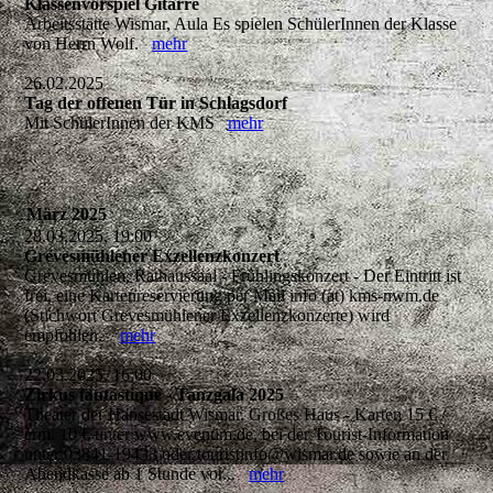
Klassenvorspiel Gitarre
Arbeitsstätte Wismar, Aula Es spielen SchülerInnen der Klasse
von Herrn Wolf.
mehr
26.02.2025
Tag der offenen Tür in Schlagsdorf
Mit SchülerInnen der KMS
mehr
März 2025
28.03.2025, 19:00
Grevesmühlener Exzellenzkonzert
Grevesmühlen, Rathaussaal - Frühlingskonzert - Der Eintritt ist
frei, eine Kartenreservierung per Mail info (at) kms-nwm.de
(Stichwort Grevesmühlener Exzellenzkonzerte) wird
empfohlen.
mehr
22.03.2025, 16:00
Zirkus fantastique - Tanzgala 2025
Theater der Hansestadt Wismar, Großes Haus - Karten 15 € /
erm. 10 € unter www.eventim.de, bei der Tourist-Information
unter 03841-19433 oder touristinfo@wismar.de sowie an der
Abendkasse ab 1 Stunde vor...
mehr