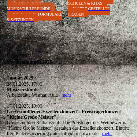
FÖRDERVEREIN
SCHULEN & KITAS
MUSIKSCHULFREUNDE
HÄUFIG GESTELLTE
DOWNLOADS, FORMULARE
FRAGEN
& SATZUNGEN
Veranstaltungen 2025
Januar 2025
24.01.2025, 17:00
Musizierstunde
Arbeitsstätte Wismar, Aula
mehr
17.01.2025, 19:00
Grevesmühlener Exzellenzkonzert - Preisträgerkonzert
"Kleine Große Meister"
Grevesmühlen Rathaussaal - Die Preisträger des Wettbewerbs
"Kleine Große Meister" gestalten das Exzellenzkonzert. Eintritt
frei, Platzreservierung unter info@kms-nwm.de
mehr