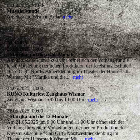
04.04.2025, 17:00
Musizierstunde
Arbeitsstätte Wismar, Aula
mehr
Mai 2025
25.05.2025, 16:00
"Marijka und die zwölf Monate"
Am 25.05.2025 um 16:00 Uhr öffnet sich der Vorhang für die
letzte Vorstellung der neuen Produktion der Kreismusikschule
"Carl Orff" Nordwestmecklenburg im Theater der Hansestadt
Wismar. Mit "Marijka und die...
mehr
24.05.2025, 13:00
KUNO Kulturfest Zeughaus Wismar
Zeughaus Wismar, 13:00 bis 19:00 Uhr
mehr
21.05.2025, 09:00
"Marijka und die 12 Monate"
Am 21.05.2025 um 9:00 Uhr und 11:00 Uhr öffnet sich der
Vorhang für weitere Vorstellungen der neuen Produktion der
Kreismusikschule "Carl Orff" Nordwestmecklenburg im
Theater der Hansestadt Wismar. Mit...
mehr