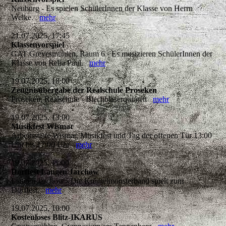
Neuburg - Es spielen SchülerInnen der Klasse von Herrn
Welke.
mehr
21.07.2025, 17:45
Klassenvorspiel
GAT Grevesmühlen, Raum 6 - Es musizieren SchülerInnen der
Klasse von Relia Paul.
mehr
19.07.2025, 18:00
Zeugnisübergabe der Realschule Proseken
Proseken, Realschule - Blechbläserquintett
mehr
19.07.2025, 13:00
Musikfest Wismar
Arbeitsstätte Wismar, Musikfest und Tag der offenen Tür 13:00
Uhr bis 17:00 Uhr
mehr
19.07.2025, 11:00
Dorffest Langen Jarchow
Langen Jarchow - Die Krümelmonsterband spielt zum
Dorffest.
mehr
19.07.2025, 10:00
Kostenloses Blitz-IKARUS