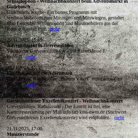
Schlagsophon - Weihnachtskonzert beim Adventsmarkt in
Gadebusch
Gadebusch, Kirche- Ein buntes Programm mit
Weihnachtsliedern zum Mitsingen und Mitswingen, gestaltet
vom Ensemble Schlagsophon und Musikschülern aus der
Region. Eintritt frei!
mehr
29.11.2025, 15:45
Adventsmarkt in Grevesmühlen
Stadtkirche Grevesmühlen - Auftritt Bläserklasse J.
Rohloff
mehr
29.11.2025, 15:30
Einstimmen auf die Adventszeit
Groß Tessin, Kirche - Die "Bunten Vögel" musizieren zum
Advent.
mehr
28.11.2025, 19:00
Grevesmühlener Exzellenzkonzert - Weihnachtskonzert
Grevesmühlen, Rathaussaal - Der Eintritt ist frei, eine
Kartenreservierung per Mail info (at) kms-nwm.de (Stichwort
Grevesmühlener Exzellenzkonzerte) wird empfohlen.
mehr
21.11.2025, 17:00
Musizierstunde