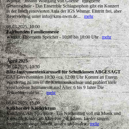
Wismar, "Johann Wolfgang von Goethe" Integrierte
Gesamtschule - Das Ensemble Schlagsophon gibt ein Konzert
in der frisch renovierten Aula der IGS Wismar. Eintritt frei, aber
Reservierung unter info@kms-nwm.de...
mehr
08.03.2025, 10:00
Fairbunden Familienmesse
Wismar, Thormann Speicher - 10:00 bis 18:00 Uhr
mehr
April 2025
30.04.2025, 10:30
Blitz-Instrumentenkarussell für Schulklassen ABGESAGT
GAT Grevesmühlen 10:30 - ca. 12:00 Uhr Kommt an Eurem
Wandertag zu uns in die Kreismusikschule und probiert viele
verschiedene Instrumente aus! Alter: 6 bis 9 Jahre Die
Teilnehmerzahl ist...
mehr
08.04.2025, 15:00
Kalkhorster Kinderkram
Kalkhorst, Am Sportplatz - Ein Nachmittag voll mit Musik und
Kunst für Kinder im Alter von 2-8 Jahren. Lieder singen,
Instrumente ausprobieren, tanzen und malen
mehr