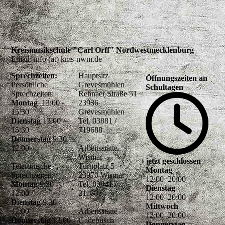
Kreismusikschule "Carl Orff" Nordwestmecklenburg
Email: info (at) kms-nwm.de
Sprechzeiten:
Hauptsitz
Öffnungszeiten an
Persönliche
Grevesmühlen
Schultagen
Sprechzeiten:
Rehnaer Straße 51
Montag
13:00 -
23936
15:30
Grevesmühlen
Dienstag
13:00 –
Tel. 03881 /
15:30
719688
Donnerstag
9:30 –
12.00
Arbeitsstätte
Wismar
jetzt geschlossen
Telefonische
Turnplatz 5
Montag
Sprechzeiten:
23970 Wismar
12
:
00
–
20
:
00
Montag
9:30 –
Tel. 03841 /
Dienstag
12:00
211881
12
:
00
–
20
:
00
Dienstag
9:30 –
Mittwoch
12:00
Arbeitsstätte
12
:
00
–
20
:
00
Donnerstag
13:00
Gadebusch
Donnerstag