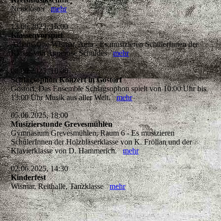
Neukloster
mehr
13.06.2025, 16:00
Klassenvorspiel
Arbeitsstätte Wismar, Aula - Es musizieren SchülerInnen der
Klasse von Annerose Schuldes
mehr
08.06.2025, 10:00
Schlagsophon Konzert in Gostorf
Gostorf, Das Ensemble Schlagsophon spielt von 10:00 Uhr bis
13:00 Uhr Musik aus aller Welt.
mehr
05.06.2025, 18:00
Musizierstunde Grevesmühlen
Gymnasium Grevesmühlen, Raum 6 - Es musizieren
SchülerInnen der Holzbläserklasse von K. Frölian und der
Klavierklasse von D. Hammerich.
mehr
02.06.2025, 14:30
Kinderfest
Wismar, Reithalle, Tanzklasse
mehr