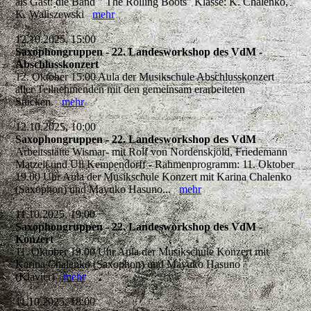
als Gast: die Band " The Rolling Boots" Klasse: K. Chalenko,
K. Waliszewski
mehr
12.10.2025, 15:00
Saxophongruppen - 22. Landesworkshop des VdM -
Abschlusskonzert
12. Oktober 15:00 Aula der Musikschule Abschlusskonzert
aller Teilnehmenden mit den gemeinsam erarbeiteten
Stücken.
mehr
12.10.2025, 10:00
Saxophongruppen - 22. Landesworkshop des VdM
Arbeitsstätte Wismar- mit Rolf von Nordenskjöld, Friedemann
Matzeit und Uli Kempendorff - Rahmenprogramm: 11. Oktober
19.00 Uhr Aula der Musikschule Konzert mit Karina Chalenko
(Saxophon) und Mayuko Hasuno...
mehr
11.10.2025, 19:00
Saxophongruppen - 22. Landesworkshop des VdM -
Konzert
11. Oktober 19.00 Uhr Aula der Musikschule Konzert mit
Karina Chalenko (Saxophon) und Mayuko Hasuno
(Klavier)
mehr
11.10.2025, 18:00