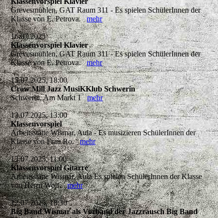
Klassenvorspiel Klavier
Grevesmühlen, GAT Raum 311 - Es spielen SchülerInnen der
Klasse von E. Petrova.
mehr
16.07.2025
Klassenvorspiel Klavier
Grevesmühlen, GAT Raum 311 - Es spielen SchülerInnen der
Klasse von E. Petrova.
mehr
15.07.2025, 18:00
Crow Mill Jazz MusiKKlub Schwerin
Schwerin, Am Markt 1
mehr
13.07.2025, 13:00
Klassenvorspiel
Arbeitsstätte Wismar, Aula - Es musizieren SchülerInnen der
Klasse von Frau Ro.
mehr
13.07.2025, 11:00
Klassenvorspiel Gitarre
Arbeitsstätte Wismar, Aula Es spielen SchülerInnen der Klasse
von Herrn Wolf.
mehr
12.07.2025, 18:30
Big Band Wismar als Vorband der Jazzrausch Big Band