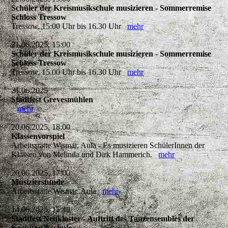
Schüler der Kreismusikschule musizieren - Sommerremise
Schloss Tressow
Tressow, 15:00 Uhr bis 16.30 Uhr
mehr
21.06.2025, 15:00
Schüler der Kreismusikschule musizieren - Sommerremise
Schloss Tressow
Tressow, 15.00 Uhr bis 16.30 Uhr
mehr
21.06.2025
Stadtfest Grevesmühlen
mehr
20.06.2025, 18:00
Klassenvorspiel
Arbeitsstätte Wismar, Aula - Es musizieren SchülerInnen der
Klassen von Melinda und Dirk Hammerich.
mehr
20.06.2025, 17:00
Musizierstunde
Arbeitsstätte Wismar, Aula
mehr
14.06.2025, 15:40
Stadtfest Neukloster - Auftritt des Tanzensembles der
Kreismusikschule