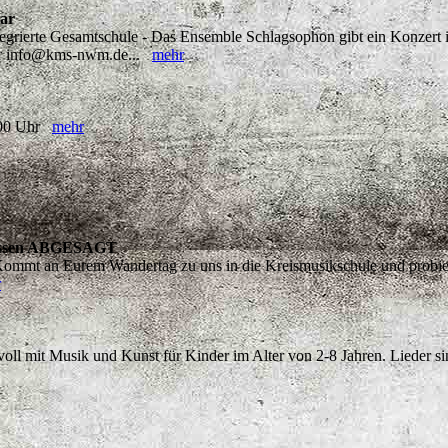
mar
rierte Gesamtschule - Das Ensemble Schlagsophon gibt ein Konzert in
nter info@kms-nwm.de...
mehr
8:00 Uhr
mehr
klassen ABGESAGT
mmt an Eurem Wandertag zu uns in die Kreismusikschule und probiert 
r
oll mit Musik und Kunst für Kinder im Alter von 2-8 Jahren. Lieder si