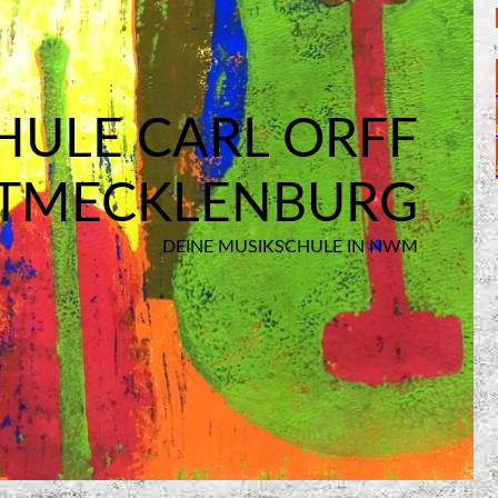
HULE CARL ORFF
TMECKLENBURG
DEINE MUSIKSCHULE IN NWM