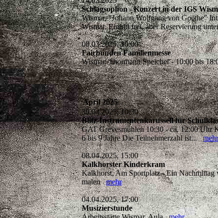
14.03.2025
Schlagsophon - Konzert in der IGS Wis
Wismar, "Johann Wolfgang von Goethe" Integ
Wismar. Eintritt frei, aber Reservierung u
08.03.2025, 10:00
Fairbunden Familienmesse
Wismar, Thormann Speicher - 10:00 bis 1
April 2025
30.04.2025, 10:30
Blitz-Instrumentenkarussell für Schul
GAT Grevesmühlen 10:30 - ca. 12:00 Uhr Ko
6 bis 9 Jahre Die Teilnehmerzahl ist...
meh
08.04.2025, 15:00
Kalkhorster Kinderkram
Kalkhorst, Am Sportplatz - Ein Nachmittag v
malen
mehr
04.04.2025, 17:00
Musizierstunde
Arbeitsstätte Wismar, Aula
mehr