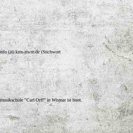
l info (at) kms-nwm.de (Stichwort
musikschule "Carl Orff" in Wismar ist bunt.