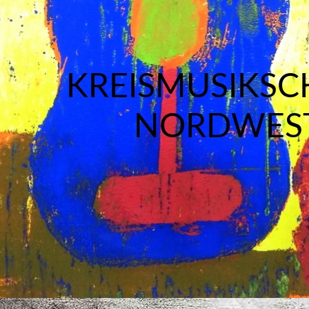
KREISMUSIKSC
NORDWES