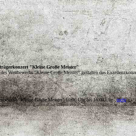
strägerkonzert "Kleine Große Meister"
des Wettbewerbs "Kleine Große Meister" gestalten das Exzellenzkonzert. 
ttbewerb "Kleine Große Meister" 10:00 Uhr bis 16:00 Uhr
mehr