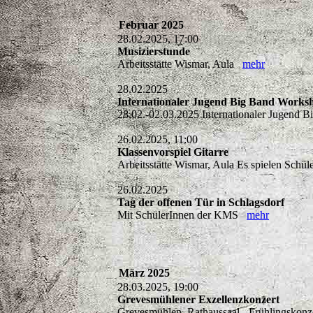
Februar 2025
28.02.2025, 17:00
Musizierstunde
Arbeitsstätte Wismar, Aula
mehr
28.02.2025
Internationaler Jugend Big Band Work
28.02.-02.03.2025 Internationaler Jugen
26.02.2025, 11:00
Klassenvorspiel Gitarre
Arbeitsstätte Wismar, Aula Es spielen Schü
26.02.2025
Tag der offenen Tür in Schlagsdorf
Mit SchülerInnen der KMS
mehr
März 2025
28.03.2025, 19:00
Grevesmühlener Exzellenzkonzert
Grevesmühlen, Rathaussaal - Frühlingskonzer