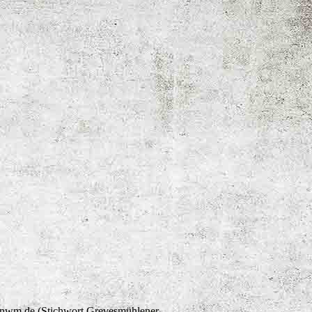
kms-nwm.de (Stichwort Grevesmühlener