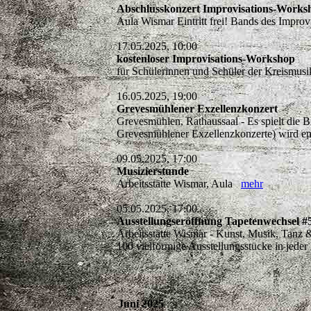
Abschlusskonzert Improvisations-Works
Aula Wismar Eintritt frei! Bands des Impr
17.05.2025, 10:00
kostenloser Improvisations-Workshop
für Schülerinnen und Schüler der Kreismusi
16.05.2025, 19:00
Grevesmühlener Exzellenzkonzert
Grevesmühlen, Rathaussaal - Es spielt die Bi
Grevesmühlener Exzellenzkonzerte) wird 
09.05.2025, 17:00
Musizierstunde
Arbeitsstätte Wismar, Aula
mehr
05.05.2025, 17:00
Ausstellungseröffnung Tapetenwechsel #5 
Arbeitsstätte Wismar - Kunst, Musik, Tanz 
100 vielförmige Ausstellungsstücke in jeder
Juni 2025