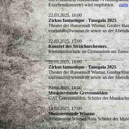
Exzellenzkonzerte) wird empfohlen.
mehr
22.03.2025, 16:00
Zirkus fantastique - Tanzgala 2025
Theater der Hansestadt Wismar, Großes Haus
touristinfo@wismar.de sowie an der Abendk
22.03.2025, 15:00
Konzert des Streichorchesters
Kreismusikschule im Gymnasium am Tannenb
21.03.2025, 18:00
Zirkus fantastique - Tanzgala 2025
Theater der Hansestadt Wismar, Großes Haus
touristinfo@wismar.de sowie an der Abendk
20.03.2025, 18:00
Musizierstunde Grevesmühlen
GAT Grevesmühlen, Schüler der Musikschul
14.03.2025, 17:00
Musizierstunde Wismar
Arbeitsstätte Wismar, Aula Schüler der Mus