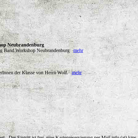
shop Neubrandenburg
d Big Band Workshop Neubrandenburg
mehr
lerInnen der Klasse von Herrn Wolf.
mehr
t - Der Eintritt ist frei, eine Kartenreservierung per Mail info (at) 