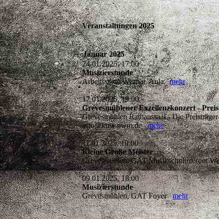
Veranstaltungen 2025
Januar 2025
24.01.2025, 17:00
Musizierstunde
Arbeitsstätte Wismar, Aula
mehr
17.01.2025, 19:00
Grevesmühlener Exzellenzkonzert - Prei
Grevesmühlen Rathaussaal - Die Preisträger 
info@kms-nwm.de
mehr
11.01.2025, 10:00
Kleine Große Meister
Grevesmühlen, GAT Musikschulinterner We
09.01.2025, 18:00
Musizierstunde
Grevesmühlen, GAT Foyer
mehr