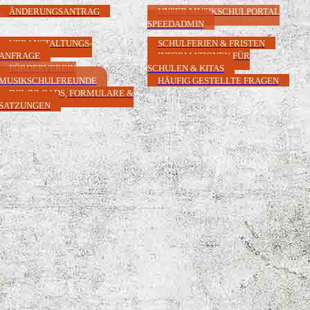
ÄNDERUNGSANTRAG
UNSER MUSIKSCHULPORTAL
SPEEDADMIN
VERANSTALTUNGS-
SCHULFERIEN & FRISTEN
ANFRAGE
INFORMATIONEN FÜR
FÖRDERVEREIN
SCHULEN & KITAS
MUSIKSCHULFREUNDE
HÄUFIG GESTELLTE FRAGEN
DOWNLOADS, FORMULARE &
SATZUNGEN