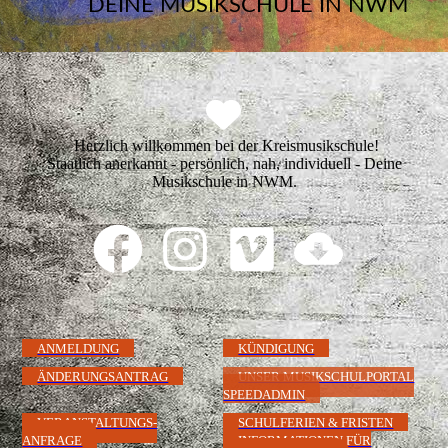
DEINE MUSIKSCHULE IN NWM
Herzlich willkommen bei der Kreismusikschule!
Staatlich anerkannt - persönlich, nah, individuell - Deine
Musikschule in NWM.
ANMELDUNG
KÜNDIGUNG
ÄNDERUNGSANTRAG
UNSER MUSIKSCHULPORTAL
SPEEDADMIN
VERANSTALTUNGS-
SCHULFERIEN & FRISTEN
ANFRAGE
INFORMATIONEN FÜR