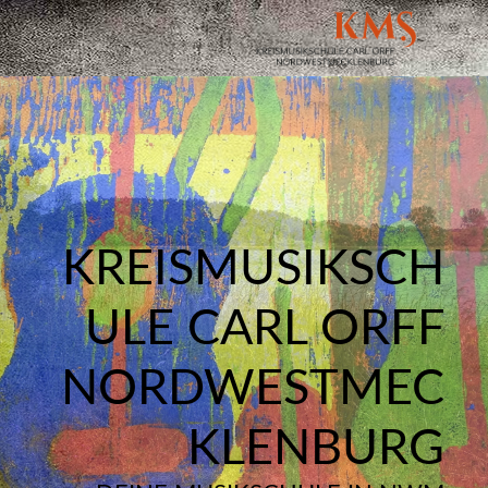
KREISMUSIKSCH
ULE CARL ORFF
NORDWESTMEC
KLENBURG