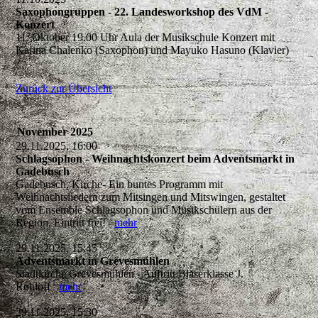
Saxophongruppen - 22. Landesworkshop des VdM -
Konzert
11. Oktober 19.00 Uhr Aula der Musikschule Konzert mit
Karina Chalenko (Saxophon) und Mayuko Hasuno (Klavier)
Zurück zur Übersicht
November 2025
29.11.2025, 16:00
Schlagsophon - Weihnachtskonzert beim Adventsmarkt in
Gadebusch
Gadebusch, Kirche- Ein buntes Programm mit
Weihnachtsliedern zum Mitsingen und Mitswingen, gestaltet
vom Ensemble Schlagsophon und Musikschülern aus der
Region. Eintritt frei!
mehr
29.11.2025, 15:45
Adventsmarkt in Grevesmühlen
Stadtkirche Grevesmühlen - Auftritt Bläserklasse J.
Rohloff
mehr
29.11.2025, 15:30