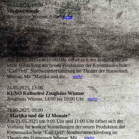
04.04.2025, 17:00
Musizierstunde
Arbeitsstätte Wismar, Aula
mehr
Mai 2025
25.05.2025, 16:00
"Marijka und die zwölf Monate"
Am 25.05.2025 um 16:00 Uhr öffnet sich der Vorhang für die
letzte Vorstellung der neuen Produktion der Kreismusikschule
"Carl Orff" Nordwestmecklenburg im Theater der Hansestadt
Wismar. Mit "Marijka und die...
mehr
24.05.2025, 13:00
KUNO Kulturfest Zeughaus Wismar
Zeughaus Wismar, 13:00 bis 19:00 Uhr
mehr
21.05.2025, 09:00
"Marijka und die 12 Monate"
Am 21.05.2025 um 9:00 Uhr und 11:00 Uhr öffnet sich der
Vorhang für weitere Vorstellungen der neuen Produktion der
Kreismusikschule "Carl Orff" Nordwestmecklenburg im
Theater der Hansestadt Wismar. Mit...
mehr