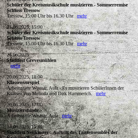
Schüler der Kreismusikschule musizieren - Sommerremise
Schloss Tressow
Tressow, 15:00 Uhr bis 16.30 Uhr
mehr
21.06.2025, 15:00
Schüler der Kreismusikschule musizieren - Sommerremise
Schloss Tressow
Tressow, 15.00 Uhr bis 16.30 Uhr
mehr
21.06.2025
Stadtfest Grevesmühlen
mehr
20.06.2025, 18:00
Klassenvorspiel
Arbeitsstätte Wismar, Aula - Es musizieren SchülerInnen der
Klassen von Melinda und Dirk Hammerich.
mehr
20.06.2025, 17:00
Musizierstunde
Arbeitsstätte Wismar, Aula
mehr
14.06.2025, 15:40
Stadtfest Neukloster - Auftritt des Tanzensembles der
Kreismusikschule