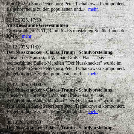
Jahr 1892 in Sankt Petersburg Peter Tschaikowski komponiert.
Es gehört heute zu den populärsten und...
mehr
11.12.2025, 17:30
Musizierstunde Grevesmühlen
Grevesmühlen, GAT, Raum 6 - Es musizieren SchülerInnen der
KMS.
mehr
11.12.2025, 11:00
Der Nussknacker - Claras Traum - Schulvorstellung
Theater der Hansestadt Wismar, Großes Haus - Das
weltberühmte Ballett-Märchen "Der Nussknacker" wurde im
Jahr 1892 in Sankt Petersburg Peter Tschaikowski komponiert.
Es gehört heute zu den populärsten und...
mehr
11.12.2025, 09:00
Der Nussknacker - Claras Traum - Schulvorstellung
Theater der Hansestadt Wismar, Großes Haus - Das
weltberühmte Ballett-Märchen "Der Nussknacker" wurde im
Jahr 1892 in Sankt Petersburg Peter Tschaikowski komponiert.
Es gehört heute zu den populärsten und...
mehr
08.12.2025, 11:00
Der Nussknacker - Claras Traum - Schulvorstellung
Theater der Hansestadt Wismar, Großes Haus - Das