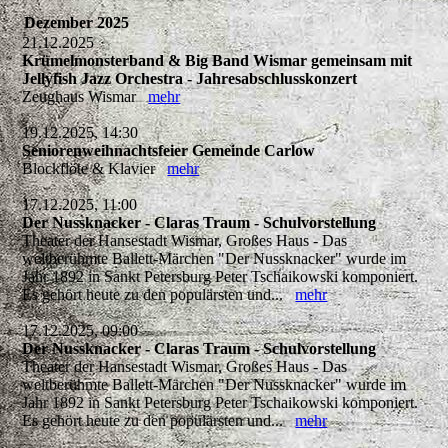
Dezember 2025
21.12.2025
Krümelmonsterband & Big Band Wismar gemeinsam mit
Jellyfish Jazz Orchestra - Jahresabschlusskonzert
Zeughaus Wismar
mehr
19.12.2025, 14:30
Seniorenweihnachtsfeier Gemeinde Carlow
Blockflöte & Klavier
mehr
17.12.2025, 11:00
Der Nussknacker - Claras Traum - Schulvorstellung
Theater der Hansestadt Wismar, Großes Haus - Das
weltberühmte Ballett-Märchen "Der Nussknacker" wurde im
Jahr 1892 in Sankt Petersburg Peter Tschaikowski komponiert.
Es gehört heute zu den populärsten und...
mehr
17.12.2025, 09:00
Der Nussknacker - Claras Traum - Schulvorstellung
Theater der Hansestadt Wismar, Großes Haus - Das
weltberühmte Ballett-Märchen "Der Nussknacker" wurde im
Jahr 1892 in Sankt Petersburg Peter Tschaikowski komponiert.
Es gehört heute zu den populärsten und...
mehr