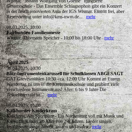
Wismar, "Johann Wolfgang von Goethe" Integrierte
Gesamtschule - Das Ensemble Schlagsophon gibt ein Konzert
in der frisch renovierten Aula der IGS Wismar. Eintritt frei, aber
Reservierung unter info@kms-nwm.de...
mehr
08.03.2025, 10:00
Fairbunden Familienmesse
Wismar, Thormann Speicher - 10:00 bis 18:00 Uhr
mehr
April 2025
30.04.2025, 10:30
Blitz-Instrumentenkarussell für Schulklassen ABGESAGT
GAT Grevesmühlen 10:30 - ca. 12:00 Uhr Kommt an Eurem
Wandertag zu uns in die Kreismusikschule und probiert viele
verschiedene Instrumente aus! Alter: 6 bis 9 Jahre Die
Teilnehmerzahl ist...
mehr
08.04.2025, 15:00
Kalkhorster Kinderkram
Kalkhorst, Am Sportplatz - Ein Nachmittag voll mit Musik und
Kunst für Kinder im Alter von 2-8 Jahren. Lieder singen,
Instrumente ausprobieren, tanzen und malen
mehr