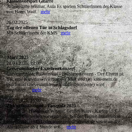
Klassenvorspiel Gitarre
Arbeitsstätte Wismar, Aula Es spielen SchülerInnen der Klasse
von Herrn Wolf.
mehr
26.02.2025
Tag der offenen Tür in Schlagsdorf
Mit SchülerInnen der KMS
mehr
März 2025
28.03.2025, 19:00
Grevesmühlener Exzellenzkonzert
Grevesmühlen, Rathaussaal - Frühlingskonzert - Der Eintritt ist
frei, eine Kartenreservierung per Mail info (at) kms-nwm.de
(Stichwort Grevesmühlener Exzellenzkonzerte) wird
empfohlen.
mehr
22.03.2025, 16:00
Zirkus fantastique - Tanzgala 2025
Theater der Hansestadt Wismar, Großes Haus - Karten 15 € /
erm. 10 € unter www.eventim.de, bei der Tourist-Information
unter 03841-19433 oder touristinfo@wismar.de sowie an der
Abendkasse ab 1 Stunde vor...
mehr