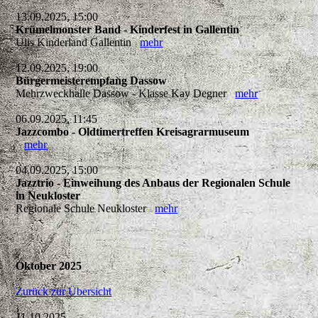
13.09.2025, 15:00
Krümelmonster Band - Kinderfest in Gallentin
Ulis Kinderland Gallentin
mehr
12.09.2025, 19:00
Bürgermeisterempfang Dassow
Mehrzweckhalle Dassow - Klasse Kay Degner
mehr
06.09.2025, 11:45
Jazzcombo - Oldtimertreffen Kreisagrarmuseum
mehr
04.09.2025, 15:00
Jazztrio - Einweihung des Anbaus der Regionalen Schule
in Neukloster
Regionale Schule Neukloster
mehr
Oktober 2025
Zurück zur Übersicht
11.10.2025