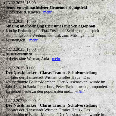
13.12.2025, 15:00
Seniorenweihnachtsfeier Gemeinde Königsfeld
Blockflöte & Klavier
mehr
13.12.2025, 15:00
Singing and Swinging Christmas mit Schlagsophon
Kirche Boltenhagen - Das Ensemble Schlagsophon spielt
stimmungsvolle Weihnachtsmusik zum Mitsingen und
Mitswingen.
mehr
12.12.2025, 17:00
Musizierstunde
Arbeitsstätte Wismar, Aula
mehr
12.12.2025, 11:00
Der Nussknacker - Claras Traum - Schulvorstellung
Theater der Hansestadt Wismar, Großes Haus - Das
weltberühmte Ballett-Märchen "Der Nussknacker" wurde im
Jahr 1892 in Sankt Petersburg Peter Tschaikowski komponiert.
Es gehört heute zu den populärsten und...
mehr
12.12.2025, 09:00
Der Nussknacker - Claras Traum - Schulvorstellung
Theater der Hansestadt Wismar, Großes Haus - Das
weltberühmte Ballett-Märchen "Der Nussknacker" wurde im