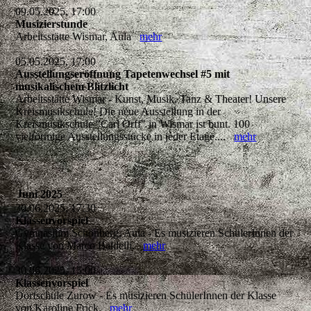
09.05.2025, 17:00
Musizierstunde
Arbeitsstätte Wismar, Aula
mehr
05.05.2025, 17:00
Ausstellungseröffnung Tapetenwechsel #5 mit
musikalischem Blitzlicht
Arbeitsstätte Wismar - Kunst, Musik, Tanz & Theater! Unsere
Kreismusikschule! Die neue Ausstellung in der
Kreismusikschule "Carl Orff" in Wismar ist bunt. 100
vielförmige Ausstellungsstücke in jeder Etage....
mehr
Juni 2025
30.06.2025, 17:30
Klassenvorspiel
Gymnasium Schönberg, Aula - Es musizieren SchülerInnen der
Klasse von Marco Baldelli.
mehr
30.06.2025, 15:00
Klassenvorspiel
Dorfschule Zurow - Es musizieren SchülerInnen der Klasse
von Karoline Frick.
mehr