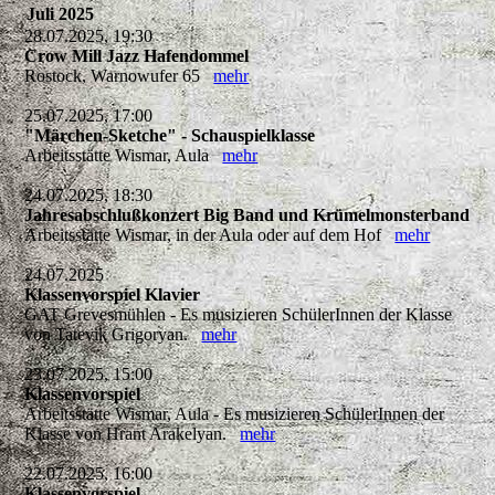
Juli 2025
28.07.2025, 19:30
Crow Mill Jazz Hafendommel
Rostock, Warnowufer 65
mehr
25.07.2025, 17:00
"Märchen-Sketche" - Schauspielklasse
Arbeitsstätte Wismar, Aula
mehr
24.07.2025, 18:30
Jahresabschlußkonzert Big Band und Krümelmonsterband
Arbeitsstätte Wismar, in der Aula oder auf dem Hof
mehr
24.07.2025
Klassenvorspiel Klavier
GAT Grevesmühlen - Es musizieren SchülerInnen der Klasse
von Tatevik Grigoryan.
mehr
23.07.2025, 15:00
Klassenvorspiel
Arbeitsstätte Wismar, Aula - Es musizieren SchülerInnen der
Klasse von Hrant Arakelyan.
mehr
22.07.2025, 16:00
Klassenvorspiel