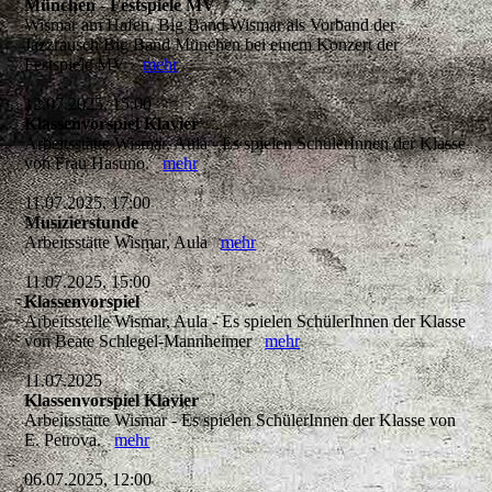
München - Festspiele MV
Wismar am Hafen, Big Band Wismar als Vorband der
Jazzrausch Big Band München bei einem Konzert der
Festspiele MV
mehr
12.07.2025, 15:00
Klassenvorspiel Klavier
Arbeitsstätte Wismar, Aula - Es spielen SchülerInnen der Klasse
von Frau Hasuno.
mehr
11.07.2025, 17:00
Musizierstunde
Arbeitsstätte Wismar, Aula
mehr
11.07.2025, 15:00
Klassenvorspiel
Arbeitsstelle Wismar, Aula - Es spielen SchülerInnen der Klasse
von Beate Schlegel-Mannheimer
mehr
11.07.2025
Klassenvorspiel Klavier
Arbeitsstätte Wismar - Es spielen SchülerInnen der Klasse von
E. Petrova.
mehr
06.07.2025, 12:00