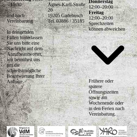
Donnerstag
– 15:30
Agnes-Karll-Straße
12
:
00
–
20
:
00
20
Freitag
und nach
19205 Gadebusch
12
:
00
–
20
:
00
Vereinbarung
Tel. 03886 / 35185
Sprechzeiten
können abweichen
In dringenden
Fällen hinterlassen
Sie uns bitte eine
Nachricht auf dem
Anrufbeantworter,
wir bemühen uns
um die
schnellstmögliche
Beantwortung Ihrer
Frühere oder
Anfrage.
spätere
Öffnungszeiten
sowie am
Wochenende oder
in den Ferien nach
Vereinbarung.