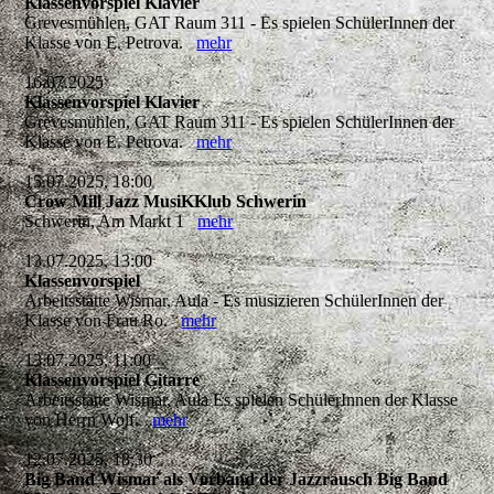
Klassenvorspiel Klavier
Grevesmühlen, GAT Raum 311 - Es spielen SchülerInnen der
Klasse von E. Petrova.
mehr
16.07.2025
Klassenvorspiel Klavier
Grevesmühlen, GAT Raum 311 - Es spielen SchülerInnen der
Klasse von E. Petrova.
mehr
15.07.2025, 18:00
Crow Mill Jazz MusiKKlub Schwerin
Schwerin, Am Markt 1
mehr
13.07.2025, 13:00
Klassenvorspiel
Arbeitsstätte Wismar, Aula - Es musizieren SchülerInnen der
Klasse von Frau Ro.
mehr
13.07.2025, 11:00
Klassenvorspiel Gitarre
Arbeitsstätte Wismar, Aula Es spielen SchülerInnen der Klasse
von Herrn Wolf.
mehr
12.07.2025, 18:30
Big Band Wismar als Vorband der Jazzrausch Big Band