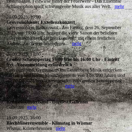
Boltenhagen, Festwiese hinter der Feuerwehr - Das Ensemble
Schlagsophon spielt schwungvolle Musik aus aller Welt.
mehr
26.09.2025, 19:00
Grevesmühlener Exzellenzkonzert
Grevesmühlen, Rathaussaal - Am Freitag, dem 26. September
2025, um 19:00 Uhr, beginnt die vierte Saison der beliebten
„Grevesmühlener Exzellenzkonzerte“ mit einem festlichen
Auftakt. Zu diesem besonderen...
mehr
20.09.2025, 13:00
Großer Schnuppertag 13:00 Uhr bis 16:00 Uhr - Eintritt
frei - Voranmeldung erforderlich
Grevesmühlen, Gymnasium am Tannenberg Musik entdecken
für Groß und Klein: Musikbegeisterte von 3 bis 100 Jahren sind
am 20.09.2025 herzlich eingeladen zum großen Schnuppertag
in der Kreismusikschule am...
mehr
20.09.2025
Krümelmonsterband - Dorffest Gallentin
Gallentin
mehr
19.09.2025, 16:00
Blechbläserensemble - Klimatag in Wismar
Wismar, Krämerbrunnen
mehr