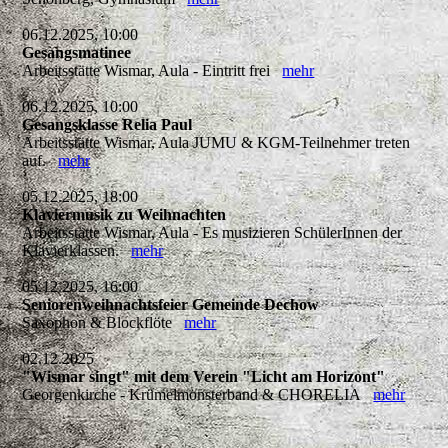
06.12.2025, 10:00
Gesangsmatinee
Arbeitsstätte Wismar, Aula - Eintritt frei
mehr
06.12.2025, 10:00
Gesangsklasse Relia Paul
Arbeitsstätte Wismar, Aula JUMU & KGM-Teilnehmer treten
auf.
mehr
05.12.2025, 18:00
Klaviermusik zu Weihnachten
Arbeitsstätte Wismar, Aula - Es musizieren SchülerInnen der
Klavierklassen.
mehr
05.12.2025, 16:00
Seniorenweihnachtsfeier Gemeinde Dechow
Saxophon & Blockflöte
mehr
02.12.2025
"Wismar singt" mit dem Verein "Licht am Horizont"
Georgenkirche - Krümelmonsterband & CHORELIA
mehr