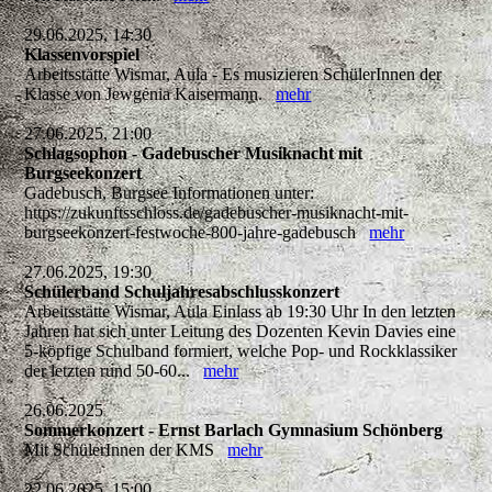
29.06.2025, 14:30
Klassenvorspiel
Arbeitsstätte Wismar, Aula - Es musizieren SchülerInnen der
Klasse von Jewgenia Kaisermann.
mehr
27.06.2025, 21:00
Schlagsophon - Gadebuscher Musiknacht mit
Burgseekonzert
Gadebusch, Burgsee Informationen unter:
https://zukunftsschloss.de/gadebuscher-musiknacht-mit-
burgseekonzert-festwoche-800-jahre-gadebusch
mehr
27.06.2025, 19:30
Schülerband Schuljahresabschlusskonzert
Arbeitsstätte Wismar, Aula Einlass ab 19:30 Uhr In den letzten
Jahren hat sich unter Leitung des Dozenten Kevin Davies eine
5-köpfige Schulband formiert, welche Pop- und Rockklassiker
der letzten rund 50-60...
mehr
26.06.2025
Sommerkonzert - Ernst Barlach Gymnasium Schönberg
Mit SchülerInnen der KMS
mehr
22.06.2025, 15:00