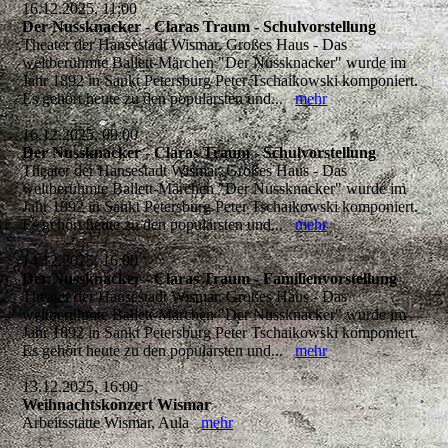
16.12.2025, 11:00
Der Nussknacker - Claras Traum - Schulvorstellung
Theater der Hansestadt Wismar, Großes Haus - Das
weltberühmte Ballett-Märchen "Der Nussknacker" wurde im
Jahr 1892 in Sankt Petersburg Peter Tschaikowski komponiert.
Es gehört heute zu den populärsten und...
mehr
16.12.2025, 09:00
Der Nussknacker - Claras Traum - Schulvorstellung
Theater der Hansestadt Wismar, Großes Haus - Das
weltberühmte Ballett-Märchen "Der Nussknacker" wurde im
Jahr 1892 in Sankt Petersburg Peter Tschaikowski komponiert.
Es gehört heute zu den populärsten und...
mehr
14.12.2025, 16:00
Der Nussknacker - Claras Traum - Familienvorstellung
Theater der Hansestadt Wismar, Großes Haus - Das
weltberühmte Ballett-Märchen "Der Nussknacker" wurde im
Jahr 1892 in Sankt Petersburg Peter Tschaikowski komponiert.
Es gehört heute zu den populärsten und...
mehr
13.12.2025, 16:00
Weihnachtskonzert Wismar
Arbeitsstätte Wismar, Aula
mehr