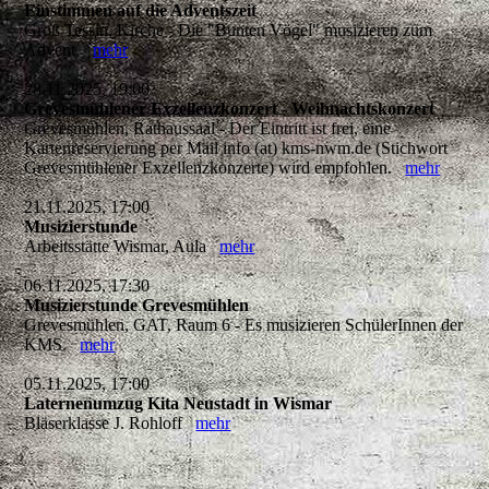
Einstimmen auf die Adventszeit
Groß Tessin, Kirche - Die "Bunten Vögel" musizieren zum
Advent.
mehr
28.11.2025, 19:00
Grevesmühlener Exzellenzkonzert - Weihnachtskonzert
Grevesmühlen, Rathaussaal - Der Eintritt ist frei, eine
Kartenreservierung per Mail info (at) kms-nwm.de (Stichwort
Grevesmühlener Exzellenzkonzerte) wird empfohlen.
mehr
21.11.2025, 17:00
Musizierstunde
Arbeitsstätte Wismar, Aula
mehr
06.11.2025, 17:30
Musizierstunde Grevesmühlen
Grevesmühlen, GAT, Raum 6 - Es musizieren SchülerInnen der
KMS.
mehr
05.11.2025, 17:00
Laternenumzug Kita Neustadt in Wismar
Bläserklasse J. Rohloff
mehr