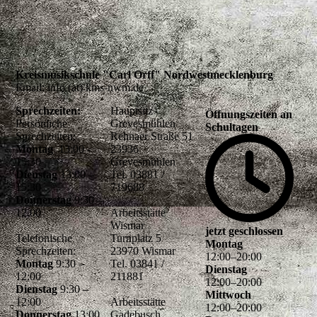
Kreismusikschule "Carl Orff" Nordwestmecklenburg
Email: info (at) kms-nwm.de
Sprechzeiten:
Hauptsitz
Öffnungszeiten an
Persönliche
Grevesmühlen
Schultagen
Sprechzeiten:
Rehnaer Straße 51
Montag
13:00 -
23936
15:30
Grevesmühlen
Dienstag
13:00 –
Tel. 03881 /
15:30
719688
Donnerstag
9:30 –
12.00
Arbeitsstätte
Wismar
jetzt geschlossen
Telefonische
Turnplatz 5
Montag
Sprechzeiten:
23970 Wismar
12
:
00
–
20
:
00
Montag
9:30 –
Tel. 03841 /
Dienstag
12:00
211881
12
:
00
–
20
:
00
Dienstag
9:30 –
Mittwoch
12:00
Arbeitsstätte
12
:
00
–
20
:
00
Donnerstag
13:00
Gadebusch