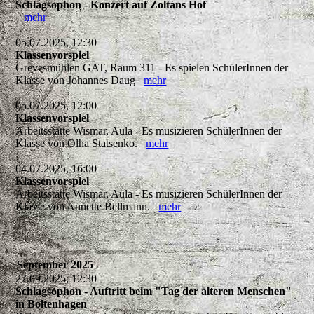
Schlagsophon - Konzert auf Zoltáns Hof
mehr
05.07.2025, 12:30
Klassenvorspiel
Grevesmühlen GAT, Raum 311 - Es spielen SchülerInnen der
Klasse von Johannes Daug
mehr
05.07.2025, 12:00
Klassenvorspiel
Arbeitsstätte Wismar, Aula - Es musizieren SchülerInnen der
Klasse von Olha Statsenko.
mehr
04.07.2025, 16:00
Klassenvorspiel
Arbeitsstätte Wismar, Aula - Es musizieren SchülerInnen der
Klasse von Annette Bellmann.
mehr
September 2025
27.09.2025, 12:30
Schlagsophon - Auftritt beim "Tag der älteren Menschen"
in Boltenhagen