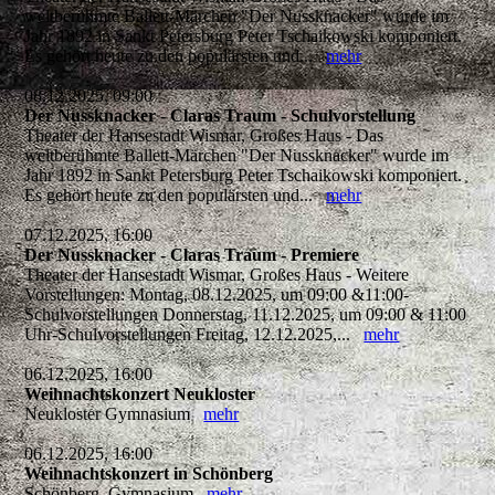
weltberühmte Ballett-Märchen "Der Nussknacker" wurde im
Jahr 1892 in Sankt Petersburg Peter Tschaikowski komponiert.
Es gehört heute zu den populärsten und...
mehr
08.12.2025, 09:00
Der Nussknacker - Claras Traum - Schulvorstellung
Theater der Hansestadt Wismar, Großes Haus - Das
weltberühmte Ballett-Märchen "Der Nussknacker" wurde im
Jahr 1892 in Sankt Petersburg Peter Tschaikowski komponiert.
Es gehört heute zu den populärsten und...
mehr
07.12.2025, 16:00
Der Nussknacker - Claras Traum - Premiere
Theater der Hansestadt Wismar, Großes Haus - Weitere
Vorstellungen: Montag, 08.12.2025, um 09:00 &11:00-
Schulvorstellungen Donnerstag, 11.12.2025, um 09:00 & 11:00
Uhr-Schulvorstellungen Freitag, 12.12.2025,...
mehr
06.12.2025, 16:00
Weihnachtskonzert Neukloster
Neukloster Gymnasium
mehr
06.12.2025, 16:00
Weihnachtskonzert in Schönberg
Schönberg, Gymnasium
mehr