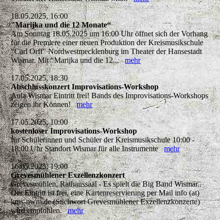
18.05.2025, 16:00
"Marijka und die 12 Monate“
Am Sonntag 18.05.2025 um 16:00 Uhr öffnet sich der Vorhang
für die Premiere einer neuen Produktion der Kreismusikschule
"Carl Orff" Nordwestmecklenburg im Theater der Hansestadt
Wismar. Mit "Marijka und die 12...
mehr
17.05.2025, 18:30
Abschlusskonzert Improvisations-Workshop
Aula Wismar Eintritt frei! Bands des Improvisations-Workshops
zeigen ihr Können!
mehr
17.05.2025, 10:00
kostenloser Improvisations-Workshop
für Schülerinnen und Schüler der Kreismusikschule 10:00 -
18:00 Uhr Standort Wismar für alle Instrumente
mehr
16.05.2025, 19:00
Grevesmühlener Exzellenzkonzert
Grevesmühlen, Rathaussaal - Es spielt die Big Band Wismar..
Der Eintritt ist frei, eine Kartenreservierung per Mail info (at)
kms-nwm.de (Stichwort Grevesmühlener Exzellenzkonzerte)
wird empfohlen.
mehr