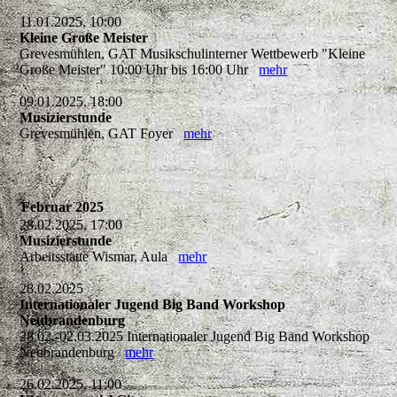
11.01.2025, 10:00
Kleine Große Meister
Grevesmühlen, GAT Musikschulinterner Wettbewerb "Kleine
Große Meister" 10:00 Uhr bis 16:00 Uhr
mehr
09.01.2025, 18:00
Musizierstunde
Grevesmühlen, GAT Foyer
mehr
Februar 2025
28.02.2025, 17:00
Musizierstunde
Arbeitsstätte Wismar, Aula
mehr
28.02.2025
Internationaler Jugend Big Band Workshop
Neubrandenburg
28.02.-02.03.2025 Internationaler Jugend Big Band Workshop
Neubrandenburg
mehr
26.02.2025, 11:00