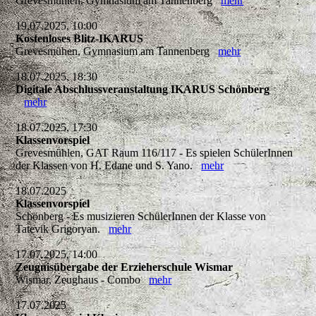
Grevesmühlen, Gymnasium am Tannenberg
mehr
19.07.2025, 10:00
Kostenloses Blitz-IKARUS
Grevesmühen, Gymnasium am Tannenberg
mehr
18.07.2025, 18:30
Digitale Abschlussveranstaltung IKARUS Schönberg
mehr
18.07.2025, 17:30
Klassenvorspiel
Grevesmühlen, GAT Raum 116/117 - Es spielen SchülerInnen
der Klassen von H. Edane und S. Yano.
mehr
18.07.2025
Klassenvorspiel
Schönberg - Es musizieren SchülerInnen der Klasse von
Tatevik Grigoryan.
mehr
17.07.2025, 14:00
Zeugnisübergabe der Erzieherschule Wismar
Wismar, Zeughaus - Combo
mehr
17.07.2025