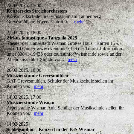
22.03.2025, 15:00
Konzert des Streichorchesters
Kreismusikschule im Gymnasium am Tannenberg
Grevesmühlen, Foyer- Eintritt frei
mehr
21.03.2025, 18:00
Zirkus fantastique - Tanzgala 2025
Theater der Hansestadt Wismar, Großes Haus - Karten 15 € /
erm. 10 € unter www.eventim.de, bei der Tourist-Information
unter 03841-19433 oder touristinfo@wismar.de sowie an der
Abendkasse ab 1 Stunde vor...
mehr
20.03.2025, 18:00
Musizierstunde Grevesmühlen
GAT Grevesmühlen, Schüler der Musikschule stellen ihr
Können vor.
mehr
14.03.2025, 17:00
Musizierstunde Wismar
Arbeitsstätte Wismar, Aula Schüler der Musikschule stellen ihr
Können vor.
mehr
14.03.2025
Schlagsophon - Konzert in der IGS Wismar