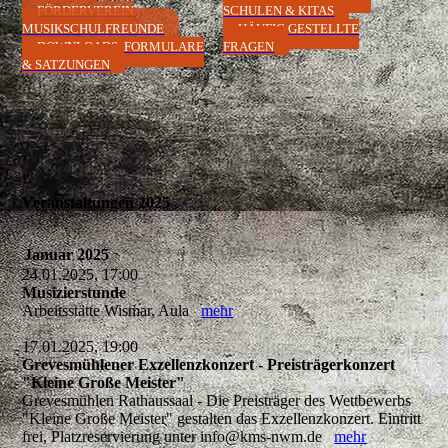
FÖRDERVEREIN
SCHULEN & KITAS
MUSIKSCHULFREUNDE
HÄUFIG GESTELLTE
DOWNLOADS, FORMULARE
FRAGEN
& SATZUNGEN
Veranstaltungen 2025
Januar 2025
24.01.2025, 17:00
Musizierstunde
Arbeitsstätte Wismar, Aula
mehr
17.01.2025, 19:00
Grevesmühlener Exzellenzkonzert - Preisträgerkonzert
"Kleine Große Meister"
Grevesmühlen Rathaussaal - Die Preisträger des Wettbewerbs
"Kleine Große Meister" gestalten das Exzellenzkonzert. Eintritt
frei, Platzreservierung unter info@kms-nwm.de
mehr