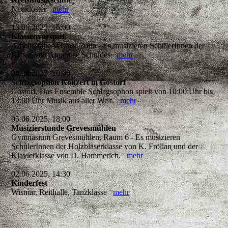
Neukloster
mehr
13.06.2025, 16:00
Klassenvorspiel
Arbeitsstätte Wismar, Aula - Es musizieren SchülerInnen der
Klasse von Annerose Schuldes
mehr
08.06.2025, 10:00
Schlagsophon Konzert in Gostorf
Gostorf, Das Ensemble Schlagsophon spielt von 10:00 Uhr bis
13:00 Uhr Musik aus aller Welt.
mehr
05.06.2025, 18:00
Musizierstunde Grevesmühlen
Gymnasium Grevesmühlen, Raum 6 - Es musizieren
SchülerInnen der Holzbläserklasse von K. Frölian und der
Klavierklasse von D. Hammerich.
mehr
02.06.2025, 14:30
Kinderfest
Wismar, Reithalle, Tanzklasse
mehr