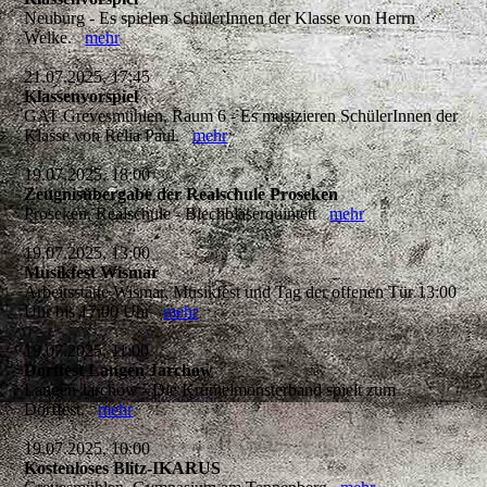
Neuburg - Es spielen SchülerInnen der Klasse von Herrn
Welke.
mehr
21.07.2025, 17:45
Klassenvorspiel
GAT Grevesmühlen, Raum 6 - Es musizieren SchülerInnen der
Klasse von Relia Paul.
mehr
19.07.2025, 18:00
Zeugnisübergabe der Realschule Proseken
Proseken, Realschule - Blechbläserquintett
mehr
19.07.2025, 13:00
Musikfest Wismar
Arbeitsstätte Wismar, Musikfest und Tag der offenen Tür 13:00
Uhr bis 17:00 Uhr
mehr
19.07.2025, 11:00
Dorffest Langen Jarchow
Langen Jarchow - Die Krümelmonsterband spielt zum
Dorffest.
mehr
19.07.2025, 10:00
Kostenloses Blitz-IKARUS