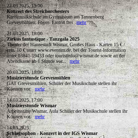
22.03.2025, 15:00
Konzert des Streichorchesters
Kreismusikschule im Gymnasium am Tannenberg
Grevesmühlen, Foyer- Eintritt frei
mehr
21.03.2025, 18:00
Zirkus fantastique - Tanzgala 2025
Theater der Hansestadt Wismar, Großes Haus - Karten 15 € /
erm. 10 € unter www.eventim.de, bei der Tourist-Information
unter 03841-19433 oder touristinfo@wismar.de sowie an der
Abendkasse ab 1 Stunde vor...
mehr
20.03.2025, 18:00
Musizierstunde Grevesmühlen
GAT Grevesmühlen, Schüler der Musikschule stellen ihr
Können vor.
mehr
14.03.2025, 17:00
Musizierstunde Wismar
Arbeitsstätte Wismar, Aula Schüler der Musikschule stellen ihr
Können vor.
mehr
14.03.2025
Schlagsophon - Konzert in der IGS Wismar