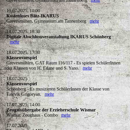
Grevesmühlen, Gymnasium am Tannenberg
mehr
19.07.2025, 10:00
Kostenloses Blitz-IKARUS
Grevesmühen, Gymnasium am Tannenberg
mehr
18.07.2025, 18:30
Digitale Abschlussveranstaltung IKARUS Schönberg
mehr
18.07.2025, 17:30
Klassenvorspiel
Grevesmühlen, GAT Raum 116/117 - Es spielen SchülerInnen
der Klassen von H. Edane und S. Yano.
mehr
18.07.2025
Klassenvorspiel
Schönberg - Es musizieren SchülerInnen der Klasse von
Tatevik Grigoryan.
mehr
17.07.2025, 14:00
Zeugnisübergabe der Erzieherschule Wismar
Wismar, Zeughaus - Combo
mehr
17.07.2025