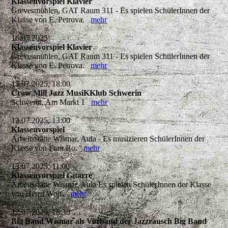
Klassenvorspiel Klavier
Grevesmühlen, GAT Raum 311 - Es spielen SchülerInnen der
Klasse von E. Petrova.
mehr
16.07.2025
Klassenvorspiel Klavier
Grevesmühlen, GAT Raum 311 - Es spielen SchülerInnen der
Klasse von E. Petrova.
mehr
15.07.2025, 18:00
Crow Mill Jazz MusiKKlub Schwerin
Schwerin, Am Markt 1
mehr
13.07.2025, 13:00
Klassenvorspiel
Arbeitsstätte Wismar, Aula - Es musizieren SchülerInnen der
Klasse von Frau Ro.
mehr
13.07.2025, 11:00
Klassenvorspiel Gitarre
Arbeitsstätte Wismar, Aula Es spielen SchülerInnen der Klasse
von Herrn Wolf.
mehr
12.07.2025, 18:30
Big Band Wismar als Vorband der Jazzrausch Big Band