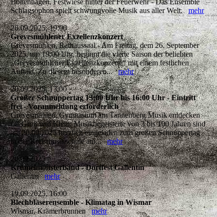
Boltenhagen, Festwiese hinter der Feuerwehr - Das Ensemble
Schlagsophon spielt schwungvolle Musik aus aller Welt.
mehr
26.09.2025, 19:00
Grevesmühlener Exzellenzkonzert
Grevesmühlen, Rathaussaal - Am Freitag, dem 26. September
2025, um 19:00 Uhr, beginnt die vierte Saison der beliebten
„Grevesmühlener Exzellenzkonzerte“ mit einem festlichen
Auftakt. Zu diesem besonderen...
mehr
20.09.2025, 13:00
Großer Schnuppertag 13:00 Uhr bis 16:00 Uhr - Eintritt
frei - Voranmeldung erforderlich
Grevesmühlen, Gymnasium am Tannenberg Musik entdecken
für Groß und Klein: Musikbegeisterte von 3 bis 100 Jahren sind
am 20.09.2025 herzlich eingeladen zum großen Schnuppertag
in der Kreismusikschule am...
mehr
20.09.2025
Krümelmonsterband - Dorffest Gallentin
Gallentin
mehr
19.09.2025, 16:00
Blechbläserensemble - Klimatag in Wismar
Wismar, Krämerbrunnen
mehr