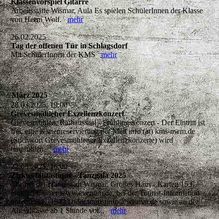
Klassenvorspiel Gitarre
Arbeitsstätte Wismar, Aula Es spielen SchülerInnen der Klasse
von Herrn Wolf.
mehr
26.02.2025
Tag der offenen Tür in Schlagsdorf
Mit SchülerInnen der KMS
mehr
März 2025
28.03.2025, 19:00
Grevesmühlener Exzellenzkonzert
Grevesmühlen, Rathaussaal - Frühlingskonzert - Der Eintritt ist
frei, eine Kartenreservierung per Mail info (at) kms-nwm.de
(Stichwort Grevesmühlener Exzellenzkonzerte) wird
empfohlen.
mehr
22.03.2025, 16:00
Zirkus fantastique - Tanzgala 2025
Theater der Hansestadt Wismar, Großes Haus - Karten 15 € /
erm. 10 € unter www.eventim.de, bei der Tourist-Information
unter 03841-19433 oder touristinfo@wismar.de sowie an der
Abendkasse ab 1 Stunde vor...
mehr