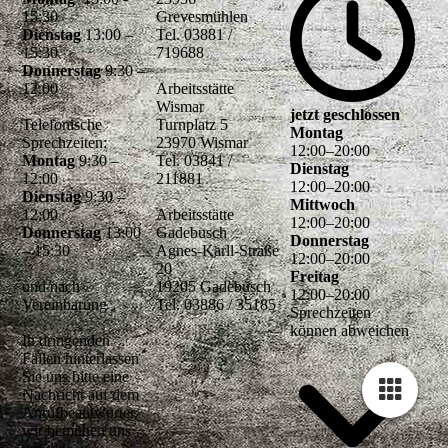
15:30
Grevesmühlen
Dienstag
13:00 –
Tel. 03881 /
15:30
719688
Donnerstag
9:30 –
12.00
Arbeitsstätte
Wismar
jetzt geschlossen
Telefonische
Turnplatz 5
Montag
Sprechzeiten:
23970 Wismar
12
:
00
–
20
:
00
Montag
9:30 –
Tel. 03841 /
Dienstag
12:00
211881
12
:
00
–
20
:
00
Dienstag
9:30 –
Mittwoch
12:00
Arbeitsstätte
12
:
00
–
20
:
00
Donnerstag
13:00
Gadebusch
Donnerstag
– 15:30
Agnes-Karll-Straße
12
:
00
–
20
:
00
20
Freitag
und nach
19205 Gadebusch
12
:
00
–
20
:
00
Vereinbarung
Tel. 03886 / 35185
Sprechzeiten
können abweichen
In dringenden
Fällen hinterlassen
Sie uns bitte eine
Nachricht auf dem
Anrufbeantworter,
wir bemühen uns