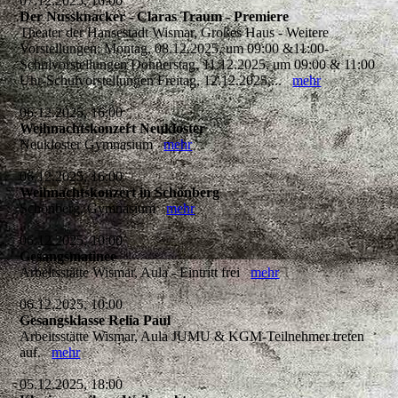
07.12.2025, 16:00
Der Nussknacker - Claras Traum - Premiere
Theater der Hansestadt Wismar, Großes Haus - Weitere
Vorstellungen: Montag, 08.12.2025, um 09:00 &11:00-
Schulvorstellungen Donnerstag, 11.12.2025, um 09:00 & 11:00
Uhr-Schulvorstellungen Freitag, 12.12.2025,...
mehr
06.12.2025, 16:00
Weihnachtskonzert Neukloster
Neukloster Gymnasium
mehr
06.12.2025, 16:00
Weihnachtskonzert in Schönberg
Schönberg, Gymnasium
mehr
06.12.2025, 10:00
Gesangsmatinee
Arbeitsstätte Wismar, Aula - Eintritt frei
mehr
06.12.2025, 10:00
Gesangsklasse Relia Paul
Arbeitsstätte Wismar, Aula JUMU & KGM-Teilnehmer treten
auf.
mehr
05.12.2025, 18:00