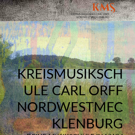
KREISMUSIKSCH
ULE CARL ORFF
NORDWESTMEC
KLENBURG