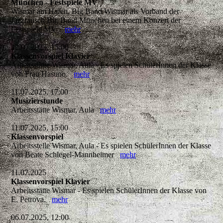
München - Festspiele MV
Wismar am Hafen, Big Band Wismar als Vorband der
Jazzrausch Big Band München bei einem Konzert der
Festspiele MV
mehr
12.07.2025, 15:00
Klassenvorspiel Klavier
Arbeitsstätte Wismar, Aula - Es spielen SchülerInnen der Klasse
von Frau Hasuno.
mehr
11.07.2025, 17:00
Musizierstunde
Arbeitsstätte Wismar, Aula
mehr
11.07.2025, 15:00
Klassenvorspiel
Arbeitsstelle Wismar, Aula - Es spielen SchülerInnen der Klasse
von Beate Schlegel-Mannheimer
mehr
11.07.2025
Klassenvorspiel Klavier
Arbeitsstätte Wismar - Es spielen SchülerInnen der Klasse von
E. Petrova.
mehr
06.07.2025, 12:00