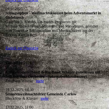
29.11.2025
Schlagsophon - Weihnachtskonzert beim Adventsmarkt in
Gadebusch
Gadebusch, Kirche- Ein buntes Programm mit
Weihnachtsliedern zum Mitsingen und Mitswingen, gestaltet
vom Ensemble Schlagsophon und Musikschülern aus der
Region. Eintritt frei!
Zurück zur Übersicht
Dezember 2025
21.12.2025
Krümelmonsterband & Big Band Wismar gemeinsam mit
Jellyfish Jazz Orchestra - Jahresabschlusskonzert
Zeughaus Wismar
mehr
19.12.2025, 14:30
Seniorenweihnachtsfeier Gemeinde Carlow
Blockflöte & Klavier
mehr
17.12.2025, 11:00