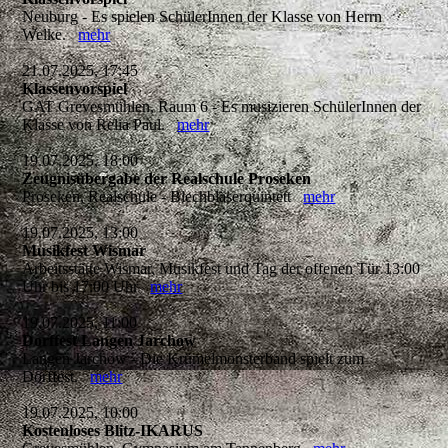
Neuburg - Es spielen SchülerInnen der Klasse von Herrn
Welke.
mehr
21.07.2025, 17:45
Klassenvorspiel
GAT Grevesmühlen, Raum 6 - Es musizieren SchülerInnen der
Klasse von Relia Paul.
mehr
19.07.2025, 18:00
Zeugnisübergabe der Realschule Proseken
Proseken, Realschule - Blechbläserquintett
mehr
19.07.2025, 13:00
Musikfest Wismar
Arbeitsstätte Wismar, Musikfest und Tag der offenen Tür 13:00
Uhr bis 17:00 Uhr
mehr
19.07.2025, 11:00
Dorffest Langen Jarchow
Langen Jarchow - Die Krümelmonsterband spielt zum
Dorffest.
mehr
19.07.2025, 10:00
Kostenloses Blitz-IKARUS