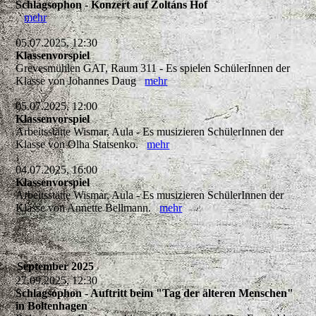
Schlagsophon - Konzert auf Zoltáns Hof
mehr
05.07.2025, 12:30
Klassenvorspiel
Grevesmühlen GAT, Raum 311 - Es spielen SchülerInnen der
Klasse von Johannes Daug
mehr
05.07.2025, 12:00
Klassenvorspiel
Arbeitsstätte Wismar, Aula - Es musizieren SchülerInnen der
Klasse von Olha Statsenko.
mehr
04.07.2025, 16:00
Klassenvorspiel
Arbeitsstätte Wismar, Aula - Es musizieren SchülerInnen der
Klasse von Annette Bellmann.
mehr
September 2025
27.09.2025, 12:30
Schlagsophon - Auftritt beim "Tag der älteren Menschen"
in Boltenhagen