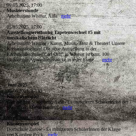
09.05.2025, 17:00
Musizierstunde
Arbeitsstätte Wismar, Aula
mehr
05.05.2025, 17:00
Ausstellungseröffnung Tapetenwechsel #5 mit
musikalischem Blitzlicht
Arbeitsstätte Wismar - Kunst, Musik, Tanz & Theater! Unsere
Kreismusikschule! Die neue Ausstellung in der
Kreismusikschule "Carl Orff" in Wismar ist bunt. 100
vielförmige Ausstellungsstücke in jeder Etage....
mehr
Juni 2025
30.06.2025, 17:30
Klassenvorspiel
Gymnasium Schönberg, Aula - Es musizieren SchülerInnen der
Klasse von Marco Baldelli.
mehr
30.06.2025, 15:00
Klassenvorspiel
Dorfschule Zurow - Es musizieren SchülerInnen der Klasse
von Karoline Frick.
mehr