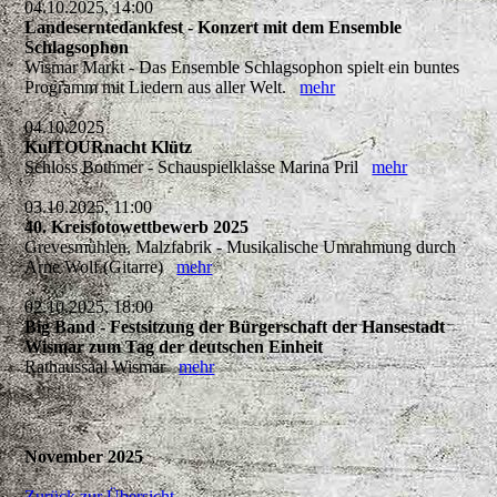
04.10.2025, 14:00
Landeserntedankfest - Konzert mit dem Ensemble
Schlagsophon
Wismar Markt - Das Ensemble Schlagsophon spielt ein buntes
Programm mit Liedern aus aller Welt.
mehr
04.10.2025
KulTOURnacht Klütz
Schloss Bothmer - Schauspielklasse Marina Pril
mehr
03.10.2025, 11:00
40. Kreisfotowettbewerb 2025
Grevesmühlen, Malzfabrik - Musikalische Umrahmung durch
Arne Wolf (Gitarre)
mehr
02.10.2025, 18:00
Big Band - Festsitzung der Bürgerschaft der Hansestadt
Wismar zum Tag der deutschen Einheit
Rathaussaal Wismar
mehr
November 2025
Zurück zur Übersicht