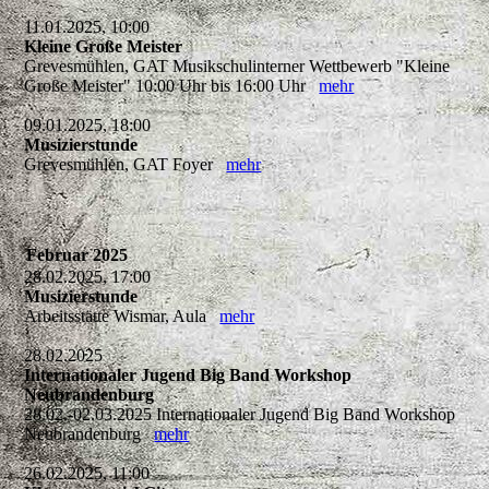
11.01.2025, 10:00
Kleine Große Meister
Grevesmühlen, GAT Musikschulinterner Wettbewerb "Kleine
Große Meister" 10:00 Uhr bis 16:00 Uhr
mehr
09.01.2025, 18:00
Musizierstunde
Grevesmühlen, GAT Foyer
mehr
Februar 2025
28.02.2025, 17:00
Musizierstunde
Arbeitsstätte Wismar, Aula
mehr
28.02.2025
Internationaler Jugend Big Band Workshop
Neubrandenburg
28.02.-02.03.2025 Internationaler Jugend Big Band Workshop
Neubrandenburg
mehr
26.02.2025, 11:00