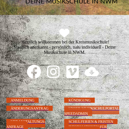
DEINE MUSIKSCHULE IN NWM
Herzlich willkommen bei der Kreismusikschule!
Staatlich anerkannt - persönlich, nah, individuell - Deine
Musikschule in NWM.
ANMELDUNG
KÜNDIGUNG
ÄNDERUNGSANTRAG
UNSER MUSIKSCHULPORTAL
SPEEDADMIN
VERANSTALTUNGS-
SCHULFERIEN & FRISTEN
ANFRAGE
INFORMATIONEN FÜR