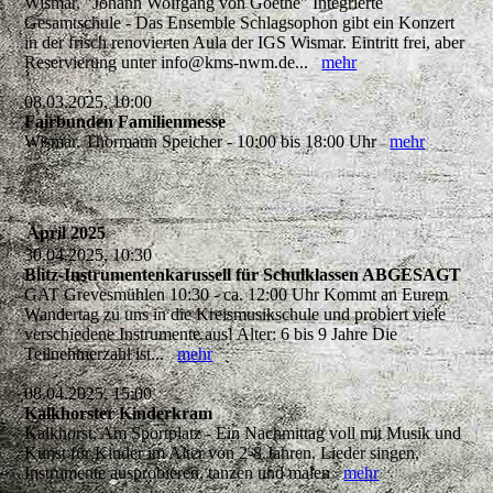
Wismar, "Johann Wolfgang von Goethe" Integrierte
Gesamtschule - Das Ensemble Schlagsophon gibt ein Konzert
in der frisch renovierten Aula der IGS Wismar. Eintritt frei, aber
Reservierung unter info@kms-nwm.de...
mehr
08.03.2025, 10:00
Fairbunden Familienmesse
Wismar, Thormann Speicher - 10:00 bis 18:00 Uhr
mehr
April 2025
30.04.2025, 10:30
Blitz-Instrumentenkarussell für Schulklassen ABGESAGT
GAT Grevesmühlen 10:30 - ca. 12:00 Uhr Kommt an Eurem
Wandertag zu uns in die Kreismusikschule und probiert viele
verschiedene Instrumente aus! Alter: 6 bis 9 Jahre Die
Teilnehmerzahl ist...
mehr
08.04.2025, 15:00
Kalkhorster Kinderkram
Kalkhorst, Am Sportplatz - Ein Nachmittag voll mit Musik und
Kunst für Kinder im Alter von 2-8 Jahren. Lieder singen,
Instrumente ausprobieren, tanzen und malen
mehr