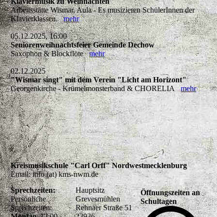
Klaviermusik zu Weihnachten
Arbeitsstätte Wismar, Aula - Es musizieren SchülerInnen der
Klavierklassen.
mehr
05.12.2025, 16:00
Seniorenweihnachtsfeier Gemeinde Dechow
Saxophon & Blockflöte
mehr
02.12.2025
"Wismar singt" mit dem Verein "Licht am Horizont"
Georgenkirche - Krümelmonsterband & CHORELIA
mehr
Kreismusikschule "Carl Orff" Nordwestmecklenburg
Email: info (at) kms-nwm.de
Sprechzeiten:
Hauptsitz
Öffnungszeiten an
Persönliche
Grevesmühlen
Schultagen
Sprechzeiten:
Rehnaer Straße 51
Montag
13:00 -
23936