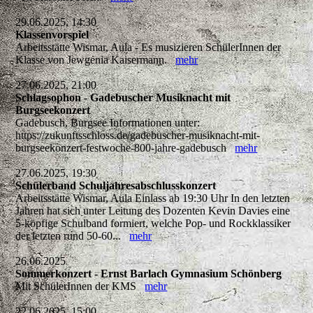
29.06.2025, 14:30
Klassenvorspiel
Arbeitsstätte Wismar, Aula - Es musizieren SchülerInnen der
Klasse von Jewgenia Kaisermann.
mehr
27.06.2025, 21:00
Schlagsophon - Gadebuscher Musiknacht mit
Burgseekonzert
Gadebusch, Burgsee Informationen unter:
https://zukunftsschloss.de/gadebuscher-musiknacht-mit-
burgseekonzert-festwoche-800-jahre-gadebusch
mehr
27.06.2025, 19:30
Schülerband Schuljahresabschlusskonzert
Arbeitsstätte Wismar, Aula Einlass ab 19:30 Uhr In den letzten
Jahren hat sich unter Leitung des Dozenten Kevin Davies eine
5-köpfige Schulband formiert, welche Pop- und Rockklassiker
der letzten rund 50-60...
mehr
26.06.2025
Sommerkonzert - Ernst Barlach Gymnasium Schönberg
Mit SchülerInnen der KMS
mehr
22.06.2025, 15:00