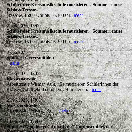
Schüler der Kreismusikschule musizieren - Sommerremise
Schloss Tressow
Tressow, 15:00 Uhr bis 16.30 Uhr
mehr
21.06.2025, 15:00
Schüler der Kreismusikschule musizieren - Sommerremise
Schloss Tressow
Tressow, 15.00 Uhr bis 16.30 Uhr
mehr
21.06.2025
Stadtfest Grevesmühlen
mehr
20.06.2025, 18:00
Klassenvorspiel
Arbeitsstätte Wismar, Aula - Es musizieren SchülerInnen der
Klassen von Melinda und Dirk Hammerich.
mehr
20.06.2025, 17:00
Musizierstunde
Arbeitsstätte Wismar, Aula
mehr
14.06.2025, 15:40
Stadtfest Neukloster - Auftritt des Tanzensembles der
Kreismusikschule