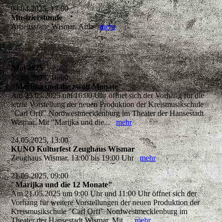
04.04.2025, 17:00
Musizierstunde
Arbeitsstätte Wismar, Aula
mehr
Mai 2025
25.05.2025, 16:00
"Marijka und die zwölf Monate"
Am 25.05.2025 um 16:00 Uhr öffnet sich der Vorhang für die
letzte Vorstellung der neuen Produktion der Kreismusikschule
"Carl Orff" Nordwestmecklenburg im Theater der Hansestadt
Wismar. Mit "Marijka und die...
mehr
24.05.2025, 13:00
KUNO Kulturfest Zeughaus Wismar
Zeughaus Wismar, 13:00 bis 19:00 Uhr
mehr
21.05.2025, 09:00
"Marijka und die 12 Monate"
Am 21.05.2025 um 9:00 Uhr und 11:00 Uhr öffnet sich der
Vorhang für weitere Vorstellungen der neuen Produktion der
Kreismusikschule "Carl Orff" Nordwestmecklenburg im
Theater der Hansestadt Wismar. Mit...
mehr