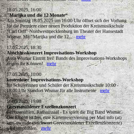
18.05.2025, 16:00
"Marijka und die 12 Monate“
Am Sonntag 18.05.2025 um 16:00 Uhr öffnet sich der Vorhang
für die Premiere einer neuen Produktion der Kreismusikschule
"Carl Orff" Nordwestmecklenburg im Theater der Hansestadt
Wismar. Mit "Marijka und die 12...
mehr
17.05.2025, 18:30
Abschlusskonzert Improvisations-Workshop
Aula Wismar Eintritt frei! Bands des Improvisations-Workshops
zeigen ihr Können!
mehr
17.05.2025, 10:00
kostenloser Improvisations-Workshop
für Schülerinnen und Schüler der Kreismusikschule 10:00 -
18:00 Uhr Standort Wismar für alle Instrumente
mehr
16.05.2025, 19:00
Grevesmühlener Exzellenzkonzert
Grevesmühlen, Rathaussaal - Es spielt die Big Band Wismar..
Der Eintritt ist frei, eine Kartenreservierung per Mail info (at)
kms-nwm.de (Stichwort Grevesmühlener Exzellenzkonzerte)
wird empfohlen.
mehr