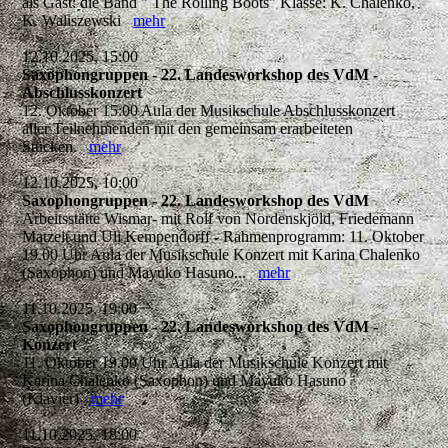
als Gast: die Band " The Rolling Boots" Klasse: K. Chalenko,
K. Waliszewski
mehr
12.10.2025, 15:00
Saxophongruppen - 22. Landesworkshop des VdM -
Abschlusskonzert
12. Oktober 15:00 Aula der Musikschule Abschlusskonzert
aller Teilnehmenden mit den gemeinsam erarbeiteten
Stücken.
mehr
12.10.2025, 10:00
Saxophongruppen - 22. Landesworkshop des VdM
Arbeitsstätte Wismar- mit Rolf von Nordenskjöld, Friedemann
Matzeit und Uli Kempendorff - Rahmenprogramm: 11. Oktober
19.00 Uhr Aula der Musikschule Konzert mit Karina Chalenko
(Saxophon) und Mayuko Hasuno...
mehr
11.10.2025, 19:00
Saxophongruppen - 22. Landesworkshop des VdM -
Konzert
11. Oktober 19.00 Uhr Aula der Musikschule Konzert mit
Karina Chalenko (Saxophon) und Mayuko Hasuno
(Klavier)
mehr
11.10.2025, 18:00