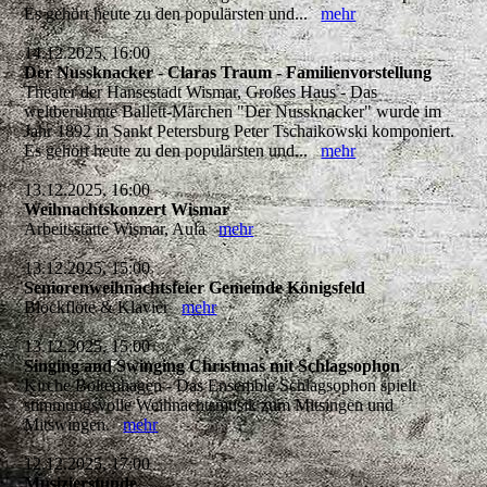
Es gehört heute zu den populärsten und...
mehr
14.12.2025, 16:00
Der Nussknacker - Claras Traum - Familienvorstellung
Theater der Hansestadt Wismar, Großes Haus - Das
weltberühmte Ballett-Märchen "Der Nussknacker" wurde im
Jahr 1892 in Sankt Petersburg Peter Tschaikowski komponiert.
Es gehört heute zu den populärsten und...
mehr
13.12.2025, 16:00
Weihnachtskonzert Wismar
Arbeitsstätte Wismar, Aula
mehr
13.12.2025, 15:00
Seniorenweihnachtsfeier Gemeinde Königsfeld
Blockflöte & Klavier
mehr
13.12.2025, 15:00
Singing and Swinging Christmas mit Schlagsophon
Kirche Boltenhagen - Das Ensemble Schlagsophon spielt
stimmungsvolle Weihnachtsmusik zum Mitsingen und
Mitswingen.
mehr
12.12.2025, 17:00
Musizierstunde