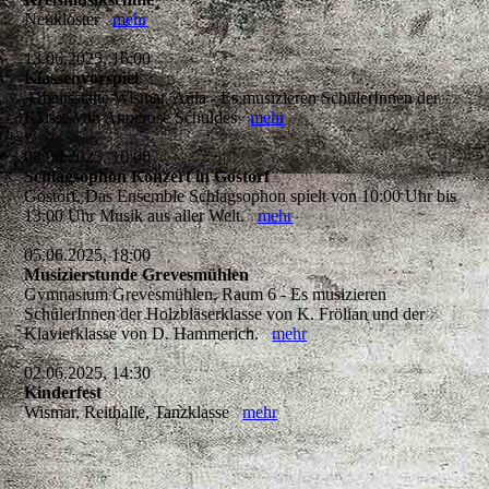
Neukloster
mehr
13.06.2025, 16:00
Klassenvorspiel
Arbeitsstätte Wismar, Aula - Es musizieren SchülerInnen der
Klasse von Annerose Schuldes
mehr
08.06.2025, 10:00
Schlagsophon Konzert in Gostorf
Gostorf, Das Ensemble Schlagsophon spielt von 10:00 Uhr bis
13:00 Uhr Musik aus aller Welt.
mehr
05.06.2025, 18:00
Musizierstunde Grevesmühlen
Gymnasium Grevesmühlen, Raum 6 - Es musizieren
SchülerInnen der Holzbläserklasse von K. Frölian und der
Klavierklasse von D. Hammerich.
mehr
02.06.2025, 14:30
Kinderfest
Wismar, Reithalle, Tanzklasse
mehr