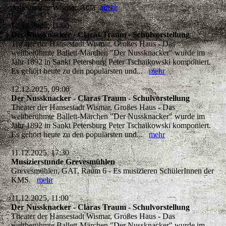
Arbeitsstätte Wismar, Aula
mehr
12.12.2025, 11:00
Der Nussknacker - Claras Traum - Schulvorstellung
Theater der Hansestadt Wismar, Großes Haus - Das
weltberühmte Ballett-Märchen "Der Nussknacker" wurde im
Jahr 1892 in Sankt Petersburg Peter Tschaikowski komponiert.
Es gehört heute zu den populärsten und...
mehr
12.12.2025, 09:00
Der Nussknacker - Claras Traum - Schulvorstellung
Theater der Hansestadt Wismar, Großes Haus - Das
weltberühmte Ballett-Märchen "Der Nussknacker" wurde im
Jahr 1892 in Sankt Petersburg Peter Tschaikowski komponiert.
Es gehört heute zu den populärsten und...
mehr
11.12.2025, 17:30
Musizierstunde Grevesmühlen
Grevesmühlen, GAT, Raum 6 - Es musizieren SchülerInnen der
KMS.
mehr
11.12.2025, 11:00
Der Nussknacker - Claras Traum - Schulvorstellung
Theater der Hansestadt Wismar, Großes Haus - Das
weltberühmte Ballett-Märchen "Der Nussknacker" wurde im