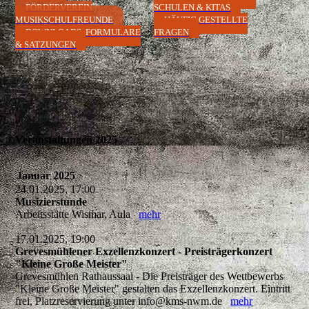
FÖRDERVEREIN
SCHULEN & KITAS
MUSIKSCHULFREUNDE
HÄUFIG GESTELLTE
DOWNLOADS, FORMULARE
FRAGEN
& SATZUNGEN
Veranstaltungen 2025
Januar 2025
24.01.2025, 17:00
Musizierstunde
Arbeitsstätte Wismar, Aula
mehr
17.01.2025, 19:00
Grevesmühlener Exzellenzkonzert - Preisträgerkonzert
"Kleine Große Meister"
Grevesmühlen Rathaussaal - Die Preisträger des Wettbewerbs
"Kleine Große Meister" gestalten das Exzellenzkonzert. Eintritt
frei, Platzreservierung unter info@kms-nwm.de
mehr