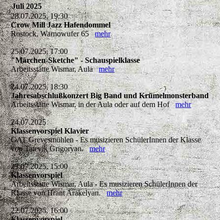
Juli 2025
28.07.2025, 19:30
Crow Mill Jazz Hafendommel
Rostock, Warnowufer 65
mehr
25.07.2025, 17:00
"Märchen-Sketche" - Schauspielklasse
Arbeitsstätte Wismar, Aula
mehr
24.07.2025, 18:30
Jahresabschlußkonzert Big Band und Krümelmonsterband
Arbeitsstätte Wismar, in der Aula oder auf dem Hof
mehr
24.07.2025
Klassenvorspiel Klavier
GAT Grevesmühlen - Es musizieren SchülerInnen der Klasse
von Tatevik Grigoryan.
mehr
23.07.2025, 15:00
Klassenvorspiel
Arbeitsstätte Wismar, Aula - Es musizieren SchülerInnen der
Klasse von Hrant Arakelyan.
mehr
22.07.2025, 16:00
Klassenvorspiel