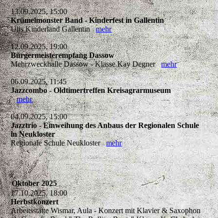
13.09.2025, 15:00
Krümelmonster Band - Kinderfest in Gallentin
Ulis Kinderland Gallentin
mehr
12.09.2025, 19:00
Bürgermeisterempfang Dassow
Mehrzweckhalle Dassow - Klasse Kay Degner
mehr
06.09.2025, 11:45
Jazzcombo - Oldtimertreffen Kreisagrarmuseum
mehr
04.09.2025, 15:00
Jazztrio - Einweihung des Anbaus der Regionalen Schule
in Neukloster
Regionale Schule Neukloster
mehr
Oktober 2025
17.10.2025, 18:00
Herbstkonzert
Arbeitsstätte Wismar, Aula - Konzert mit Klavier & Saxophon