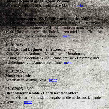
Bibliotheksnacht im Zeughaus Wismar
Wismar Zeughaus, Schauspielklasse M. Pril
mehr
11.10.2025, 10:00
Saxophongruppen - 22. Landesworkshop des VdM
Arbeitsstätte Wismar- mit Rolf von Nordenskjöld, Friedemann
Matzeit und Uli Kempendorff - Rahmenprogramm: 11. Oktober
19.00 Uhr Aula der Musikschule Konzert mit Karina Chalenko
(Saxophon) und Mayuko Hasuno...
mehr
10.10.2025, 19:00
"Händel und Bothmer" eine Lesung
Klütz, Schloss Bothmer - Musikalische Umrahmung der
Lesung mit Blockflöten- und Cembalomusik - Ensemble und
Schülerinnen von Annette Bellmann
mehr
10.10.2025, 17:00
Musizierstunde
Arbeitsstätte Wismar, Aula
mehr
05.10.2025, 13:00
Blechbläserensemble - Landeserntedankfest
Markt Wismar - Staffelstabübergabe an die nächstausrichtende
Gemeinde
mehr