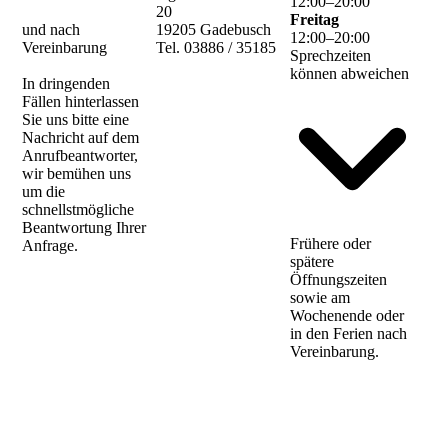
12
:
00
–
20
:
00
20
Freitag
und nach
19205 Gadebusch
12
:
00
–
20
:
00
Vereinbarung
Tel. 03886 / 35185
Sprechzeiten
können abweichen
In dringenden
Fällen hinterlassen
Sie uns bitte eine
Nachricht auf dem
Anrufbeantworter,
wir bemühen uns
um die
schnellstmögliche
Beantwortung Ihrer
Frühere oder
Anfrage.
spätere
Öffnungszeiten
sowie am
Wochenende oder
in den Ferien nach
Vereinbarung.