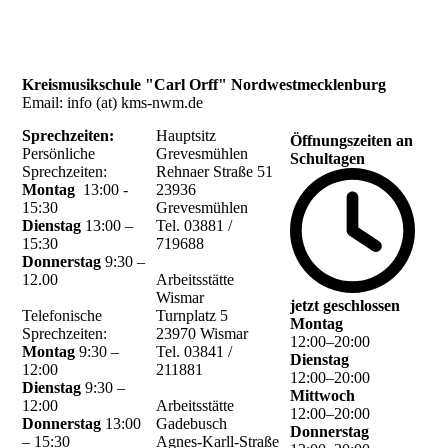
Kreismusikschule "Carl Orff" Nordwestmecklenburg
Email: info (at) kms-nwm.de
Sprechzeiten:
Hauptsitz
Öffnungszeiten an
Persönliche
Grevesmühlen
Schultagen
Sprechzeiten:
Rehnaer Straße 51
Montag
13:00 -
23936
15:30
Grevesmühlen
Dienstag
13:00 –
Tel. 03881 /
15:30
719688
Donnerstag
9:30 –
12.00
Arbeitsstätte
Wismar
jetzt geschlossen
Telefonische
Turnplatz 5
Montag
Sprechzeiten:
23970 Wismar
12
:
00
–
20
:
00
Montag
9:30 –
Tel. 03841 /
Dienstag
12:00
211881
12
:
00
–
20
:
00
Dienstag
9:30 –
Mittwoch
12:00
Arbeitsstätte
12
:
00
–
20
:
00
Donnerstag
13:00
Gadebusch
Donnerstag
– 15:30
Agnes-Karll-Straße