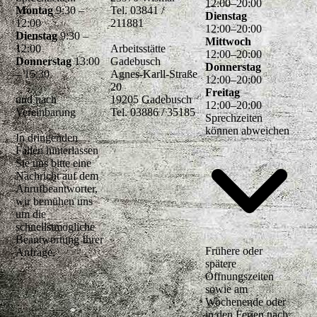
12
:
00
–
20
:
00
Montag
9:30 –
Tel. 03841 /
Dienstag
12:00
211881
12
:
00
–
20
:
00
Dienstag
9:30 –
Mittwoch
12:00
Arbeitsstätte
12
:
00
–
20
:
00
Donnerstag
13:00
Gadebusch
Donnerstag
– 15:30
Agnes-Karll-Straße
12
:
00
–
20
:
00
20
Freitag
und nach
19205 Gadebusch
12
:
00
–
20
:
00
Vereinbarung
Tel. 03886 / 35185
Sprechzeiten
können abweichen
In dringenden
Fällen hinterlassen
Sie uns bitte eine
Nachricht auf dem
Anrufbeantworter,
wir bemühen uns
um die
schnellstmögliche
Beantwortung Ihrer
Frühere oder
Anfrage.
spätere
Öffnungszeiten
sowie am
Wochenende oder
in den Ferien nach