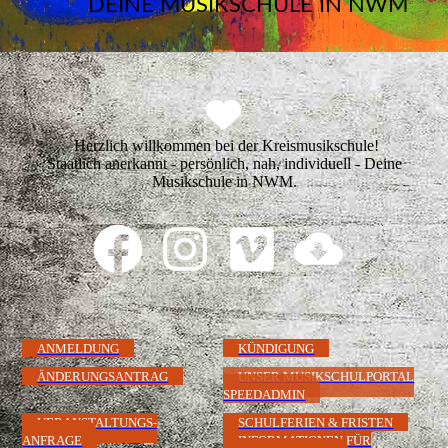
DEINE MUSIKSCHULE IN NWM
Herzlich willkommen bei der Kreismusikschule!
Staatlich anerkannt - persönlich, nah, individuell - Deine
Musikschule in NWM.
ANMELDUNG
KÜNDIGUNG
ÄNDERUNGSANTRAG
UNSER MUSIKSCHULPORTAL
SPEEDADMIN
VERANSTALTUNGS-
SCHULFERIEN & FRISTEN
ANFRAGE
INFORMATIONEN FÜR