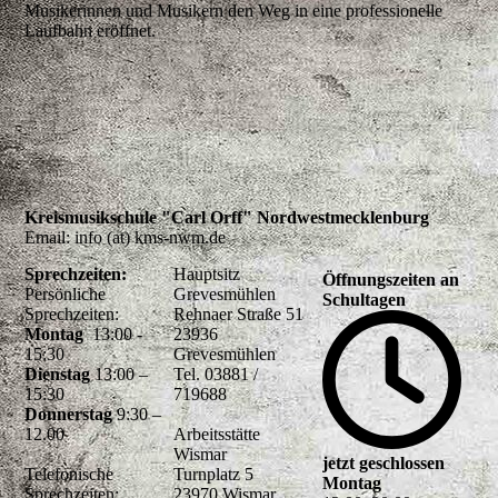
Musikerinnen und Musikern den Weg in eine professionelle
Laufbahn eröffnet.
Kreismusikschule "Carl Orff" Nordwestmecklenburg
Email: info (at) kms-nwm.de
Sprechzeiten:
Hauptsitz
Öffnungszeiten an
Persönliche
Grevesmühlen
Schultagen
Sprechzeiten:
Rehnaer Straße 51
Montag
13:00 -
23936
15:30
Grevesmühlen
Dienstag
13:00 –
Tel. 03881 /
15:30
719688
Donnerstag
9:30 –
12.00
Arbeitsstätte
Wismar
jetzt geschlossen
Telefonische
Turnplatz 5
Montag
Sprechzeiten:
23970 Wismar