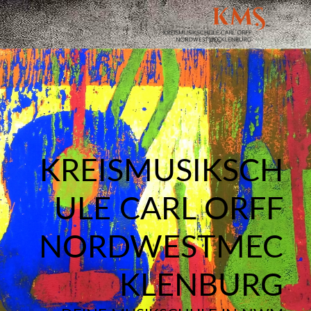
KREISMUSIKSCH
ULE CARL ORFF
NORDWESTMEC
KLENBURG