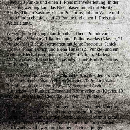
jeweils 23 Punkte und einen 1. Preis mit Weiterleitung. In der
Ensemblewertung kam das Blechbläserquintett mit Moritz
Blaahs, Tilman Zastrow, Oskar Praetorius, Johann Welke und
Hugo Fludra ebenfalls auf 23 Punkte und einen 1. Preis mit
Weiterleitung.
Weitere 1. Preise gingen an Jonathan Theos Poliudovardas
(Klavier, 22 Punkte), Elia Immanuel Poliudovardas (Klavier, 21
Punkte), das Blechbläserquartett mit Jonte Praetorius, Janick
Brosius, Johan Ullrich und Elena Tänzer (21 Punkte) und ein
weiteres Blechbläserquintett mit Willem Ullrich, Marlena
Medrow, Lasse Praetorius, Octavio Nast und Emil Praetorius
(22 Punkte).
Vier 2. Preise rundeten das erfolgreiche Abschneiden ab. Diese
erhielten Greetje Johanna Haase (Klavier, 20 Punkte), das
Blechbläserduo mit Lenny Louis Metzner und Arvid
Burmeister (19 Punkte), Emmanuel Kolisnychenko (Klavier, 19
Punkte) und Daria Nadenenko (Klavier, 17 Punkte).
Mit insgesamt 12 Auszeichnungen in verschiedenen Kategorien
zählt dieses Ergebnis zu den erfolgreichsten „Jugend
musiziert“-Teilnahmen in der Geschichte der Kreismusikschule.
„Jugend musiziert“ gilt als Deutschlands traditionsreichster
Nachwuchswettbewerb und hat bereits vielen jungen