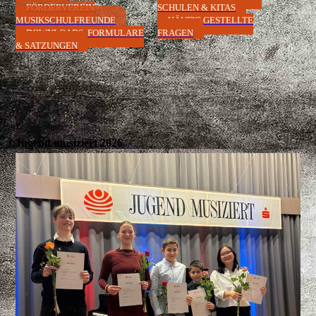
FÖRDERVEREIN
SCHULEN & KITAS
MUSIKSCHULFREUNDE
HÄUFIG GESTELLTE
DOWNLOADS, FORMULARE
FRAGEN
& SATZUNGEN
Jugend musiziert 2026