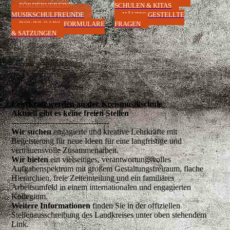
FÖRDERVEREIN
SCHULEN & KITAS
MUSIKSCHULFREUNDE
HÄUFIG GESTELLTE
DOWNLOADS, FORMULARE
FRAGEN
& SATZUNGEN
Lehrkraft werden an der Kreismusikschule
Aktuell gibt es keine freien Stellen
--------------------------------------
Wir suchen
engagierte und kreative Lehrkräfte mit
Begeisterung für neue Ideen für eine langfristige und
vertrauensvolle Zusammenarbeit.
Wir bieten
ein vielseitiges, verantwortungsvolles
Aufgabenspektrum mit großem Gestaltungsfreiraum, flache
Hierarchien, freie Zeiteinteilung und ein familiäres
Arbeitsumfeld in einem internationalen und engagierten
Kollegium.
Weitere Informationen
finden Sie in der offiziellen
Stellenausschreibung des Landkreises unter oben stehendem
Link.