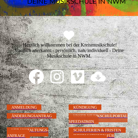
DEINE MUSIKSCHULE IN NWM
Herzlich willkommen bei der Kreismusikschule!
Staatlich anerkannt - persönlich, nah, individuell - Deine
Musikschule in NWM.
ANMELDUNG
KÜNDIGUNG
ÄNDERUNGSANTRAG
UNSER MUSIKSCHULPORTAL
SPEEDADMIN
VERANSTALTUNGS-
SCHULFERIEN & FRISTEN
ANFRAGE
INFORMATIONEN FÜR