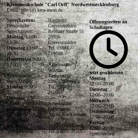
Kreismusikschule "Carl Orff" Nordwestmecklenburg
Email: info (at) kms-nwm.de
Sprechzeiten:
Hauptsitz
Öffnungszeiten an
Persönliche
Grevesmühlen
Schultagen
Sprechzeiten:
Rehnaer Straße 51
Montag
13:00 -
23936
15:30
Grevesmühlen
Dienstag
13:00 –
Tel. 03881 /
15:30
719688
Donnerstag
9:30 –
12.00
Arbeitsstätte
Wismar
jetzt geschlossen
Telefonische
Turnplatz 5
Montag
Sprechzeiten:
23970 Wismar
12
:
00
–
20
:
00
Montag
9:30 –
Tel. 03841 /
Dienstag
12:00
211881
12
:
00
–
20
:
00
Dienstag
9:30 –
Mittwoch
12:00
Arbeitsstätte
12
:
00
–
20
:
00
Donnerstag
13:00
Gadebusch
Donnerstag
– 15:30
Agnes-Karll-Straße
12
:
00
–
20
:
00
20
Freitag
und nach
19205 Gadebusch
12
:
00
–
20
:
00
Vereinbarung
Tel. 03886 / 35185
Sprechzeiten