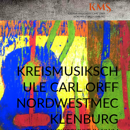
KREISMUSIKSCH
ULE CARL ORFF
NORDWESTMEC
KLENBURG