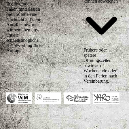
können abweichen
In dringenden
Fällen hinterlassen
Sie uns bitte eine
Nachricht auf dem
Anrufbeantworter,
wir bemühen uns
um die
schnellstmögliche
Beantwortung Ihrer
Frühere oder
Anfrage.
spätere
Öffnungszeiten
sowie am
Wochenende oder
in den Ferien nach
Vereinbarung.