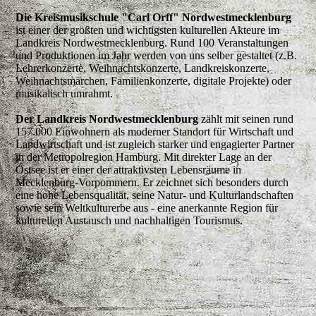
Die Kreismusikschule "Carl Orff" Nordwestmecklenburg
ist einer der größten und wichtigsten kulturellen Akteure im
Landkreis Nordwestmecklenburg. Rund 100 Veranstaltungen
und Produktionen im Jahr werden von uns selber gestaltet (z.B.
Lehrerkonzerte, Weihnachtskonzerte, Landkreiskonzerte,
Weihnachtsmärchen, Familienkonzerte, digitale Projekte) oder
musikalisch umrahmt.
Der Landkreis Nordwestmecklenburg
zählt mit seinen rund
157.000 Einwohnern als moderner Standort für Wirtschaft und
Landwirtschaft und ist zugleich starker und engagierter Partner
in der Metropolregion Hamburg. Mit direkter Lage an der
Ostsee ist er einer der attraktivsten Lebensräume in
Mecklenburg-Vorpommern. Er zeichnet sich besonders durch
eine hohe Lebensqualität, seine Natur- und Kulturlandschaften
sowie sein Weltkulturerbe aus - eine anerkannte Region für
kulturellen Austausch und nachhaltigen Tourismus.