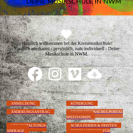
DEINE MUSIKSCHULE IN NWM
Herzlich willkommen bei der Kreismusikschule!
Staatlich anerkannt - persönlich, nah, individuell - Deine
Musikschule in NWM.
ANMELDUNG
KÜNDIGUNG
ÄNDERUNGSANTRAG
UNSER MUSIKSCHULPORTAL
SPEEDADMIN
VERANSTALTUNGS-
SCHULFERIEN & FRISTEN
ANFRAGE
INFORMATIONEN FÜR