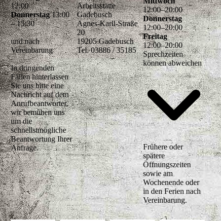
Mittwoch
12:00
Arbeitsstätte
12
:
00
–
20
:
00
Donnerstag
13:00
Gadebusch
Donnerstag
– 15:30
Agnes-Karll-Straße
12
:
00
–
20
:
00
20
Freitag
und nach
19205 Gadebusch
12
:
00
–
20
:
00
Vereinbarung
Tel. 03886 / 35185
Sprechzeiten
können abweichen
In dringenden
Fällen hinterlassen
Sie uns bitte eine
Nachricht auf dem
Anrufbeantworter,
wir bemühen uns
um die
schnellstmögliche
Beantwortung Ihrer
Frühere oder
Anfrage.
spätere
Öffnungszeiten
sowie am
Wochenende oder
in den Ferien nach
Vereinbarung.