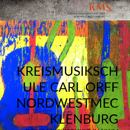
KREISMUSIKSCH
ULE CARL ORFF
NORDWESTMEC
KLENBURG