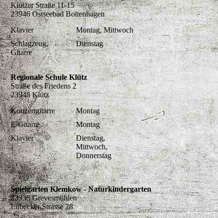
Klützer Straße 11-15
23946 Ostseebad Boltenhagen
Klavier
Montag, Mittwoch
Schlagzeug,
Dienstag
Gitarre
Regionale Schule Klütz
Straße des Friedens 2
23948 Klütz
Konzertgitarre
Montag
E-Gitarre
Montag
Klavier
Dienstag,
Mittwoch,
Donnerstag
Spielgarten Klemkow - Naturkindergarten
23936 Grevesmühlen
Lübecker Strasse 28