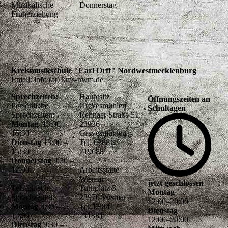
Musikalische
Donnerstag
Früherziehung
Kreismusikschule "Carl Orff" Nordwestmecklenburg
Email: info (at) kms-nwm.de
Sprechzeiten:
Hauptsitz
Öffnungszeiten an
Persönliche
Grevesmühlen
Schultagen
Sprechzeiten:
Rehnaer Straße 51
Montag
13:00 -
23936
15:30
Grevesmühlen
Dienstag
13:00 –
Tel. 03881 /
15:30
719688
Donnerstag
9:30 –
12.00
Arbeitsstätte
Wismar
jetzt geschlossen
Telefonische
Turnplatz 5
Montag
Sprechzeiten:
23970 Wismar
12
:
00
–
20
:
00
Montag
9:30 –
Tel. 03841 /
Dienstag
12:00
211881
12
:
00
–
20
:
00
Dienstag
9:30 –