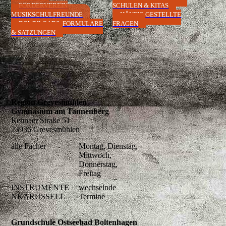
FÖRDERVEREIN
SCHULEN & KITAS
MUSIKSCHULFREUNDE
HÄUFIG GESTELLTE
DOWNLOADS, FORMULARE
FRAGEN
& SATZUNGEN
Region Grevesmühlen
Gymnasium am Tannenberg
Rehnaer Straße 51
23936 Grevesmühlen
alle Fächer
Montag, Dienstag,
Mittwoch,
Donnerstag,
Freitag
INSTRUMENTE
wechselnde
NKARUSSELL
Termine
Grundschule Ostseebad Boltenhagen