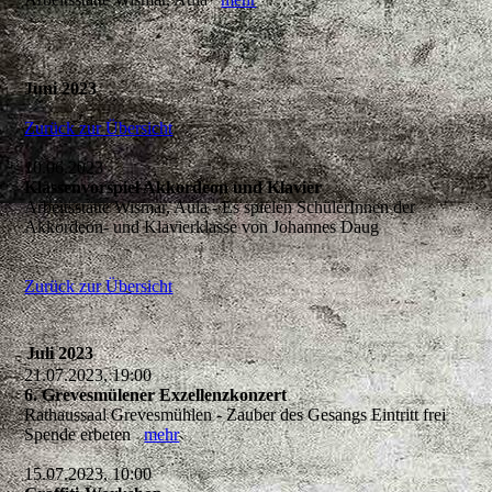
Juni 2023
Zurück zur Übersicht
10.06.2023
Klassenvorspiel Akkordeon und Klavier
Arbeitsstätte Wismar, Aula - Es spielen SchülerInnen der
Akkordeon- und Klavierklasse von Johannes Daug
Zurück zur Übersicht
Juli 2023
21.07.2023, 19:00
6. Grevesmülener Exzellenzkonzert
Rathaussaal Grevesmühlen - Zauber des Gesangs Eintritt frei
Spende erbeten
mehr
15.07.2023, 10:00