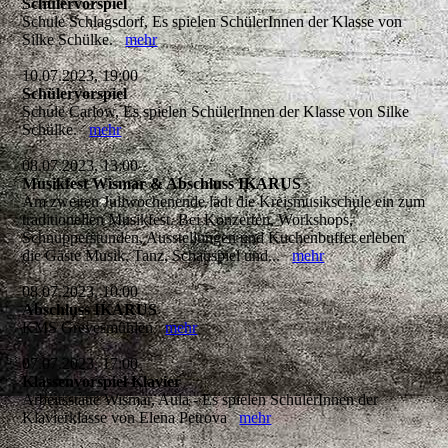
Schülervorspiel
Schule Schlagsdorf, Es spielen SchülerInnen der Klasse von
Silke Schülke.
mehr
10.07.2023, 19:00
Schülervorspiel
Schule Carlow, Es spielen SchülerInnen der Klasse von Silke
Schülke.
mehr
08.07.2023, 13:00
Musikfest Wismar & Abschluss IKARUS
Am zweiten Juliwochenende lädt die Kreismusikschule ein zum
traditionellen Musikfest. Bei Konzerten, Workshops,
Schnupperstunden, Ausstellungen und Kuchenbuffet erleben
die Gäste Musik, Tanz, Schauspiel und...
mehr
08.07.2023, 10:00
Abschluss IKARUS
KMS Grevesmühlen
mehr
07.07.2023, 17:00
Klassenvorspiel Klavier
Arbeitsstätte Wismar, Aula - Es spielen SchülerInnen der
Klavierklasse von Elena Petrova
mehr