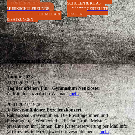
FÖRDERVEREIN
SCHULEN & KITAS
MUSIKSCHULFREUNDE
HÄUFIG GESTELLTE
DOWNLOADS, FORMULARE
FRAGEN
& SATZUNGEN
Veranstaltungen 2023
Januar 2023
21.01.2023, 10:30
Tag der offenen Tür - Gymnasium Neukloster
Auftritt der Jazzcombo Wismar
mehr
20.01.2023, 19:00
3. Grevesmühlener Exzellenzkonzert
Rathaussaal Grevesmühlen. Die Preisträgerinnen und
Preisträger des Wettbewerbs "Kleine Große Meister"
präsentieren ihr Können. Eine Kartenreservierung per Mail info
(at) kms-nwm.de (Stichwort Grevesmühlener...
mehr