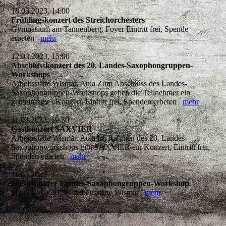
18.03.2023, 14:00
Frühlingskonzert des Streichorchesters
Gymnasium am Tannenberg, Foyer Eintritt frei, Spende
erbeten
mehr
12.03.2023, 15:00
Abschlusskonzert des 20. Landes-Saxophongruppen-
Workshops
Arbeitsstätte Wismar, Aula Zum Abschluss des Landes-
Saxophongruppen-Workshops geben die Teilnehmer ein
gemeinsames Konzert. Eintritt frei, Spenden erbeten
mehr
11.03.2023, 19:30
Gastkonzert SAXVIER
Arbeitsstätte Wismar, Aula Im Rahmen des 20. Landes-
Saxophonworkshops gibt SAXVIER ein Konzert, Eintritt frei,
Spenden erbeten
mehr
11.03.2023
20. Wismarer Landes-Saxophongruppen-Workshop
11. & 12.03.2023 - Arbeitsstätte Wismar
mehr