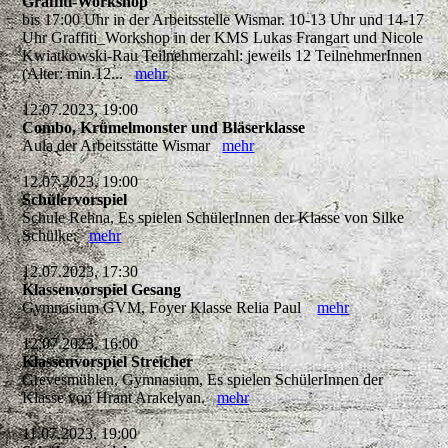
Graffiti-Workshop
bis 17:00 Uhr in der Arbeitsstelle Wismar. 10-13 Uhr und 14-17
Uhr Graffiti_Workshop in der KMS Lukas Frangart und Nicole
Kwiatkowski-Rau Teilnehmerzahl: jeweils 12 TeilnehmerInnen
(Alter: min.12...
mehr
12.07.2023, 19:00
Combo, Krümelmonster und Bläserklasse
Aula der Arbeitsstätte Wismar
mehr
12.07.2023, 19:00
Schülervorspiel
Schule Rehna, Es spielen SchülerInnen der Klasse von Silke
Schülke.
mehr
12.07.2023, 17:30
Klassenvorspiel Gesang
Gymnasium GVM, Foyer Klasse Relia Paul
mehr
12.07.2023, 16:00
Klassenvorspiel Streicher
Grevesmühlen, Gymnasium, Es spielen SchülerInnen der
Klasse von Hrant Arakelyan.
mehr
11.07.2023, 19:00