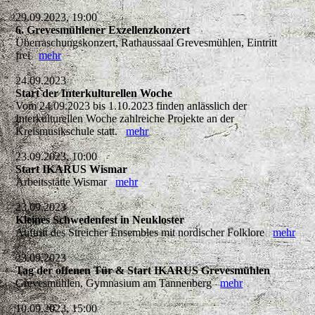
29.09.2023, 19:00
6. Grevesmühlener Exzellenzkonzert
Überraschungskonzert, Rathaussaal Grevesmühlen, Eintritt
frei
mehr
24.09.2023
Start der Interkulturellen Woche
Vom 24.09.2023 bis 1.10.2023 finden anlässlich der
Interkulturellen Woche zahlreiche Projekte an der
Kreismusikschule statt.
mehr
23.09.2023, 10:00
Start IKARUS Wismar
Arbeitsstätte Wismar
mehr
23.09.2023
Kleines Schwedenfest in Neukloster
Auftritt des Streicher Ensembles mit nordischer Folklore
mehr
23.09.2023
Tag der offenen Tür & Start IKARUS Grevesmühlen
Grevesmühlen, Gymnasium am Tannenberg
mehr
10.09.2023, 15:00