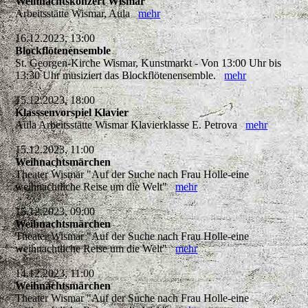
Weihnachtskonzert Wismar
Arbeitsstätte Wismar, Aula
mehr
16.12.2023, 13:00
Blockflötenensemble
St. Georgen-Kirche Wismar, Kunstmarkt - Von 13:00 Uhr bis
13:30 Uhr musiziert das Blockflötenensemble.
mehr
15.12.2023, 18:00
Klasssenvorspiel Klavier
Aula Arbeitsstätte Wismar Klavierklasse E. Petrova
mehr
15.12.2023, 11:00
Weihnachtsmärchen
Theater Wismar "Auf der Suche nach Frau Holle-eine
weihnachtliche Reise um die Welt"
mehr
15.12.2023, 09:00
Weihnachtsmärchen
Theater Wismar "Auf der Suche nach Frau Holle-eine
weihnachtliche Reise um die Welt"
mehr
14.12.2023, 11:00
Weihnachtsmärchen
Theater Wismar "Auf der Suche nach Frau Holle-eine