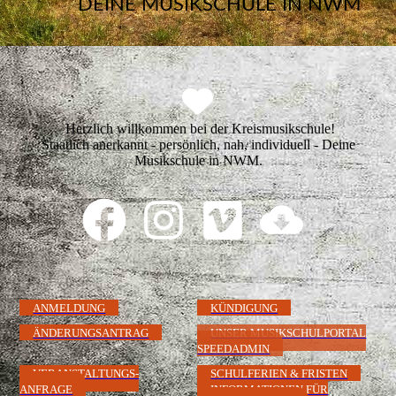
DEINE MUSIKSCHULE IN NWM
Herzlich willkommen bei der Kreismusikschule!
Staatlich anerkannt - persönlich, nah, individuell - Deine
Musikschule in NWM.
ANMELDUNG
KÜNDIGUNG
ÄNDERUNGSANTRAG
UNSER MUSIKSCHULPORTAL
SPEEDADMIN
VERANSTALTUNGS-
SCHULFERIEN & FRISTEN
ANFRAGE
INFORMATIONEN FÜR