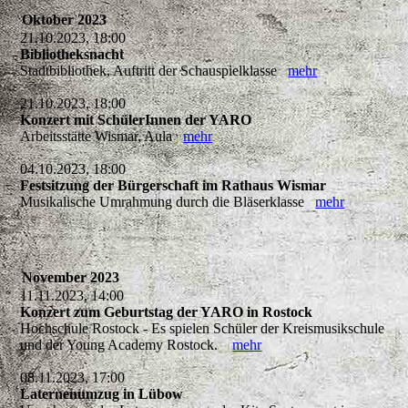
Oktober 2023
21.10.2023, 18:00
Bibliotheksnacht
Stadtbibliothek, Auftritt der Schauspielklasse
mehr
21.10.2023, 18:00
Konzert mit SchülerInnen der YARO
Arbeitsstätte Wismar, Aula
mehr
04.10.2023, 18:00
Festsitzung der Bürgerschaft im Rathaus Wismar
Musikalische Umrahmung durch die Bläserklasse
mehr
November 2023
11.11.2023, 14:00
Konzert zum Geburtstag der YARO in Rostock
Hochschule Rostock - Es spielen Schüler der Kreismusikschule
und der Young Academy Rostock.
mehr
08.11.2023, 17:00
Laternenumzug in Lübow