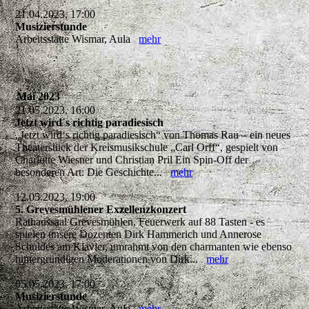
21.04.2023, 17:00
Musizierstunde
Arbeitsstätte Wismar, Aula
mehr
Mai 2023
21.05.2023, 16:00
Jetzt wird´s richtig paradiesisch
„Jetzt wird‘s richtig paradiesisch“ von Thomas Rau – ein neues
Theaterstück der Kreismusikschule „Carl Orff“, gespielt von
Charlotte Wiesner und Christian Pril Ein Spin-Off der
besonderen Art: Die Geschichte...
mehr
12.05.2023, 19:00
5. Grevesmühlener Exzellenzkonzert
Rathaussaal Grevesmühlen, Feuerwerk auf 88 Tasten - es
spielen unsere Dozenten Dirk Hammerich und Annerose
Schuldes am Klavier, umrahmt von den charmanten wie ebenso
hintergründigen Moderationen von Dirk...
mehr
05.05.2023, 17:00
Musizierstunde
Arbeitsstätte Wismar, Aula
mehr