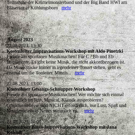
Teilnahme der Krümelmonsterband und der Big Band HWI am
Bläsertag in Kühlungsborn
mehr
August 2023
22.08.2023, 13:30
Kostenloster Improvisations-Workshop mit Aldo Pinetzki
Freude am spontanen Musikmachen! Für C / Bb und Eb
Instrumente. Es gibt keine Musik, die nicht akkordbezogen ist.
Da Musikstücke immer in irgendeiner Tonart stehen, geht es
erstmal um die Tonleiter. Mittels...
mehr
22.08.2023, 13:00
Kostenloser Gesangs-Schnupper-Workshop
Freude am spontanen Musikmachen! Wer möchte sich einmal
gesanglich im Pop, Musical, Klassik ausprobieren?
Grundkenntnisse sind NICHT erforderlich, nur Lust, Spaß und
Neugierde etwas Neues stimmlich zu...
mehr
22.08.2023, 11:00
Kostenloser Blues-Improvisations-Workshop mit Jana
Rohloff