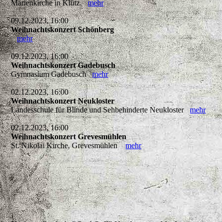
Marienkirche in Klütz.
mehr
09.12.2023, 16:00
Weihnachtskonzert Schönberg
mehr
09.12.2023, 16:00
Weihnachtskonzert Gadebusch
Gymnasium Gadebusch
mehr
02.12.2023, 16:00
Weihnachtskonzert Neukloster
Landesschule für Blinde und Sehbehinderte Neukloster
mehr
02.12.2023, 16:00
Weihnachtskonzert Grevesmühlen
St. Nikolai Kirche, Grevesmühlen
mehr