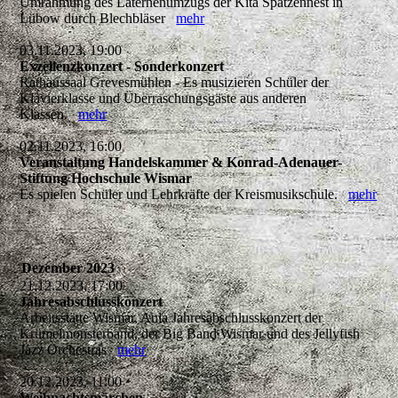
Umrahmung des Laternenumzugs der Kita Spatzennest in
Lübow durch Blechbläser
mehr
03.11.2023, 19:00
Exzellenzkonzert - Sonderkonzert
Rathaussaal Grevesmühlen - Es musizieren Schüler der
Klavierklasse und Überraschungsgäste aus anderen
Klassen.
mehr
02.11.2023, 16:00
Veranstaltung Handelskammer & Konrad-Adenauer-
Stiftung Hochschule Wismar
Es spielen Schüler und Lehrkräfte der Kreismusikschule.
mehr
Dezember 2023
21.12.2023, 17:00
Jahresabschlusskonzert
Arbeitsstätte Wismar, Aula Jahresabschlusskonzert der
Krümelmonsterband, der Big Band Wismar und des Jellyfish
Jazz Orchestras
mehr
20.12.2023, 11:00
Weihnachtsmärchen