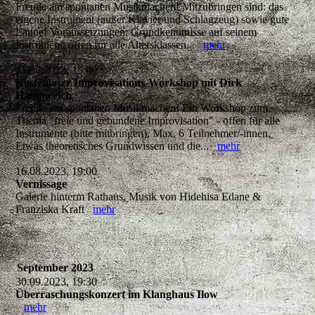
Freude am spontanen Musikmachen! Mitzubringen sind: das
eigene Instrument (außer Klavier und Schlagzeug) sowie gute
Laune! Voraussetzungen: Grundkenntnisse auf seinem
Instrument, offen für alle Altersklassen...
mehr
21.08.2023, 15:00
Kostenloser Improvisations-Workshop mit Dirk
Hammerich
Freude am spontanen Musikmachen! Ein Workshop zum
Thema "freie und gebundene Improvisation" - offen für alle
Instrumente (bitte mitbringen). Max. 6 Teilnehmer/-innen.
Etwas theoretisches Grundwissen und die...
mehr
16.08.2023, 19:00
Vernissage
Galerie hinterm Rathaus, Musik von Hidehisa Edane &
Franziska Kraft
mehr
September 2023
30.09.2023, 19:30
Überraschungskonzert im Klanghaus Ilow
mehr