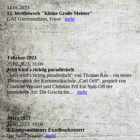
14.01.2023
12. Wettbewerb "Kleine Große Meister"
GAT Grevesmühlen, Foyer
mehr
Februar 2023
25.02.2023, 16:00
Jetzt wird´s richtig paradiesisch
„Jetzt wird‘s richtig paradiesisch“ von Thomas Rau – ein neues
Theaterstück der Kreismusikschule „Carl Orff“, gespielt von
Charlotte Wiesner und Christian Pril Ein Spin-Off der
besonderen Art: Die Geschichte...
mehr
März 2023
24.03.2023, 19:00
4. Grevesmühlener Exzellenzkonzert
Big Band Wismar
mehr