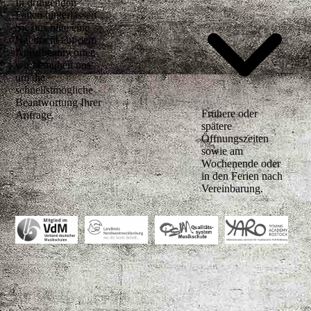
In dringenden
Fällen hinterlassen
Sie uns bitte eine
Nachricht auf dem
Anrufbeantworter,
wir bemühen uns
um die
schnellstmögliche
Beantwortung Ihrer
Frühere oder
Anfrage.
spätere
Öffnungszeiten
sowie am
Wochenende oder
in den Ferien nach
Vereinbarung.