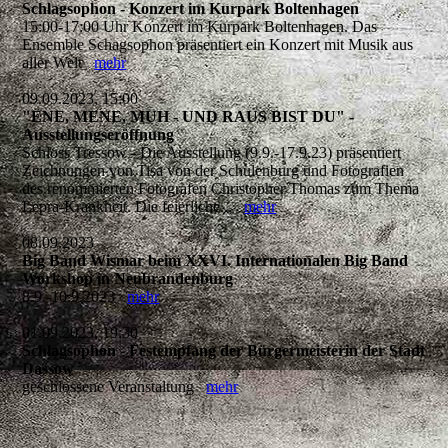
Schlagsophon - Konzert im Kurpark Boltenhagen
15:00-17:00 Uhr Konzert im Kurpark Boltenhagen. Das
Ensemble Schagsophon präsentiert ein Konzert mit Musik aus
aller Welt
mehr
09.09.2023, 15:00
"ENE, MENE, MUH - UND RAUS BIST DU" -
Ausstellungseröffnung
Schloss Tressow - Die Ausstellung (9.9.-17.9.23) präsentiert
Zeichnungen von Tisa von der Schulenburg und Fotografien
des renommierten Fotografen Christopher Thomas zum Thema
Lepra-Krankheit. Die feierliche...
mehr
08.09.2023
Big Band Wismar beim XXVI. Internationalen Big Band
Workshop in Neubrandenburg
8.9.-10.9.2023
mehr
01.09.2023, 19:30
Schlagsophon - Festempfang der Bürgermeisterin der Stadt
Dassow
geschlossene Veranstaltung
mehr