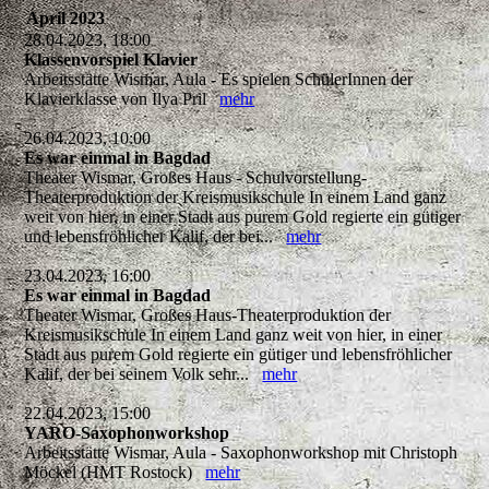
April 2023
28.04.2023, 18:00
Klassenvorspiel Klavier
Arbeitsstätte Wismar, Aula - Es spielen SchülerInnen der
Klavierklasse von Ilya Pril
mehr
26.04.2023, 10:00
Es war einmal in Bagdad
Theater Wismar, Großes Haus - Schulvorstellung-
Theaterproduktion der Kreismusikschule In einem Land ganz
weit von hier, in einer Stadt aus purem Gold regierte ein gütiger
und lebensfröhlicher Kalif, der bei...
mehr
23.04.2023, 16:00
Es war einmal in Bagdad
Theater Wismar, Großes Haus-Theaterproduktion der
Kreismusikschule In einem Land ganz weit von hier, in einer
Stadt aus purem Gold regierte ein gütiger und lebensfröhlicher
Kalif, der bei seinem Volk sehr...
mehr
22.04.2023, 15:00
YARO-Saxophonworkshop
Arbeitsstätte Wismar, Aula - Saxophonworkshop mit Christoph
Möckel (HMT Rostock)
mehr