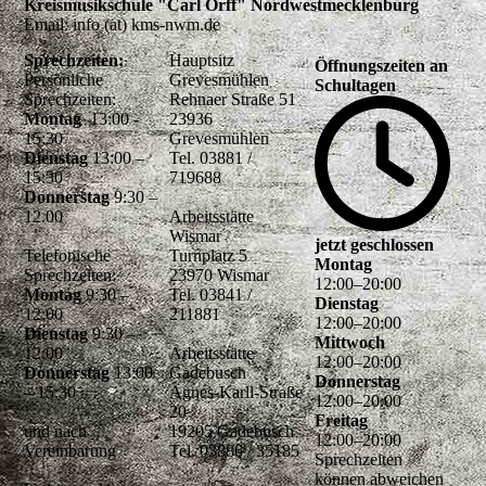
Kreismusikschule "Carl Orff" Nordwestmecklenburg
Email: info (at) kms-nwm.de
Sprechzeiten:
Hauptsitz
Öffnungszeiten an
Persönliche
Grevesmühlen
Schultagen
Sprechzeiten:
Rehnaer Straße 51
Montag
13:00 -
23936
15:30
Grevesmühlen
Dienstag
13:00 –
Tel. 03881 /
15:30
719688
Donnerstag
9:30 –
12.00
Arbeitsstätte
Wismar
jetzt geschlossen
Telefonische
Turnplatz 5
Montag
Sprechzeiten:
23970 Wismar
12
:
00
–
20
:
00
Montag
9:30 –
Tel. 03841 /
Dienstag
12:00
211881
12
:
00
–
20
:
00
Dienstag
9:30 –
Mittwoch
12:00
Arbeitsstätte
12
:
00
–
20
:
00
Donnerstag
13:00
Gadebusch
Donnerstag
– 15:30
Agnes-Karll-Straße
12
:
00
–
20
:
00
20
Freitag
und nach
19205 Gadebusch
12
:
00
–
20
:
00
Vereinbarung
Tel. 03886 / 35185
Sprechzeiten
können abweichen