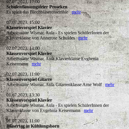
07.07.2023, 17:00
Schulentlassungsfeier Proseken
Es spielt das Blechbläserensemble
mehr
07.07.2023, 15:00
Klassenvorspiel Klavier
Arbeitsstätte Wismar, Aula - Es spielen SchülerInnen der
Klavierklasse von Annerose Schuldes
mehr
02.07.2023, 14:00
Klassenvorspiel Klavier
Arbeitsstätte Wismar, Aula Klavierklasse Evghenia
Keisermann
mehr
02.07.2023, 11:00
Klassenvorspiel Gitarre
Arbeitsstätte Wismar, Aula Gitarrenklasse Arne Wolf
mehr
01.07.2023, 13:30
Klassenvorspiel Klavier
Arbeitsstätte Wismar, Aula - Es spielen SchülerInnen der
Klavierklasse von Evgehnia Keisermann
mehr
01.07.2023, 11:00
Bläsertag in Kühlungsborn