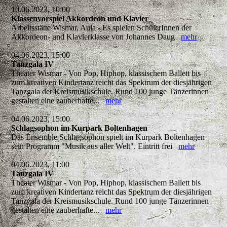
10.06.2023, 10:00
Klassenvorspiel Akkordeon und Klavier
Arbeitsstätte Wismar, Aula - Es spielen SchülerInnen der
Akkordeon- und Klavierklasse von Johannes Daug
mehr
04.06.2023, 15:00
Tanzgala IV
Theater Wismar - Von Pop, Hiphop, klassischem Ballett bis
zum kreativen Kindertanz reicht das Spektrum der diesjährigen
Tanzgala der Kreismusikschule. Rund 100 junge Tänzerinnen
gestalten eine zauberhafte...
mehr
04.06.2023, 15:00
Schlagsophon im Kurpark Boltenhagen
Das Ensemble Schlagsophon spielt im Kurpark Boltenhagen
sein Programm "Musik aus aller Welt". Eintritt frei
mehr
04.06.2023, 11:00
Tanzgala IV
Theater Wismar - Von Pop, Hiphop, klassischem Ballett bis
zum kreativen Kindertanz reicht das Spektrum der diesjährigen
Tanzgala der Kreismusikschule. Rund 100 junge Tänzerinnen
gestalten eine zauberhafte...
mehr