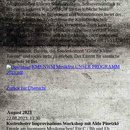
der spannenden Unterrichtsangebote ein. Selbstverständlich ist
mit einem leckeren Kuchenbuffet für das leibliche Wohl
gesorgt. Ausführliche Beratungen und Informationen bietet der
Infostand sowie der Förderverein der Kreismusikschule
"Musikschulfreunde e.V.". Am Verschenke-Tisch kann in
nützlichen und hübschen Musikalien gestöbert werden. Beim
MusikQuiz können Jung und Alt ihr Musikwissen testen und
tolle Preise gewinnen - die Preisverleihung findet um 15:51 Uhr
statt. Daneben gibt es eine offene Kunstwerkstatt,
Straßenmusik, Basteln, das Sonderkonzert "Große Kleine
Talente" und vieles mehr zu erleben. Der Eintritt für sämtliche
Angebote ist frei.
KMS NWM Musikfest UNSER PROGRAMM
2023.pdf
Zurück zur Übersicht
August 2023
22.08.2023, 13:30
Kostenloster Improvisations-Workshop mit Aldo Pinetzki
Freude am spontanen Musikmachen! Für C / Bb und Eb