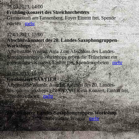
18.03.2023, 14:00
Frühlingskonzert des Streichorchesters
Gymnasium am Tannenberg, Foyer Eintritt frei, Spende
erbeten
mehr
12.03.2023, 15:00
Abschlusskonzert des 20. Landes-Saxophongruppen-
Workshops
Arbeitsstätte Wismar, Aula Zum Abschluss des Landes-
Saxophongruppen-Workshops geben die Teilnehmer ein
gemeinsames Konzert. Eintritt frei, Spenden erbeten
mehr
11.03.2023, 19:30
Gastkonzert SAXVIER
Arbeitsstätte Wismar, Aula Im Rahmen des 20. Landes-
Saxophonworkshops gibt SAXVIER ein Konzert, Eintritt frei,
Spenden erbeten
mehr
11.03.2023
20. Wismarer Landes-Saxophongruppen-Workshop
11. & 12.03.2023 - Arbeitsstätte Wismar
mehr