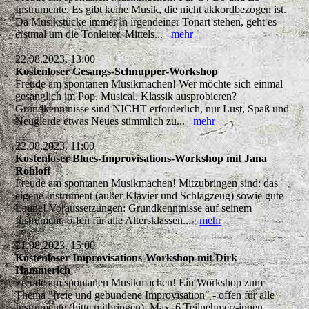
Instrumente. Es gibt keine Musik, die nicht akkordbezogen ist.
Da Musikstücke immer in irgendeiner Tonart stehen, geht es
erstmal um die Tonleiter. Mittels...
mehr
22.08.2023, 13:00
Kostenloser Gesangs-Schnupper-Workshop
Freude am spontanen Musikmachen! Wer möchte sich einmal
gesanglich im Pop, Musical, Klassik ausprobieren?
Grundkenntnisse sind NICHT erforderlich, nur Lust, Spaß und
Neugierde etwas Neues stimmlich zu...
mehr
22.08.2023, 11:00
Kostenloser Blues-Improvisations-Workshop mit Jana
Rohloff
Freude am spontanen Musikmachen! Mitzubringen sind: das
eigene Instrument (außer Klavier und Schlagzeug) sowie gute
Laune! Voraussetzungen: Grundkenntnisse auf seinem
Instrument, offen für alle Altersklassen...
mehr
21.08.2023, 15:00
Kostenloser Improvisations-Workshop mit Dirk
Hammerich
Freude am spontanen Musikmachen! Ein Workshop zum
Thema "freie und gebundene Improvisation" - offen für alle
Instrumente (bitte mitbringen). Max. 6 Teilnehmer/-innen.