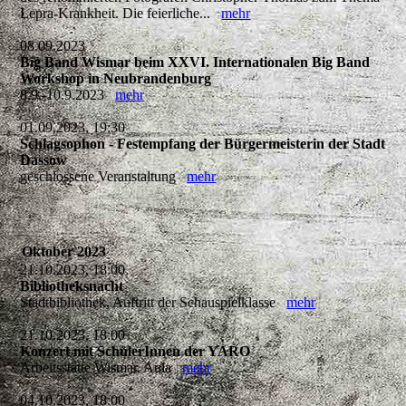
Lepra-Krankheit. Die feierliche...
mehr
08.09.2023
Big Band Wismar beim XXVI. Internationalen Big Band
Workshop in Neubrandenburg
8.9.-10.9.2023
mehr
01.09.2023, 19:30
Schlagsophon - Festempfang der Bürgermeisterin der Stadt
Dassow
geschlossene Veranstaltung
mehr
Oktober 2023
21.10.2023, 18:00
Bibliotheksnacht
Stadtbibliothek, Auftritt der Schauspielklasse
mehr
21.10.2023, 18:00
Konzert mit SchülerInnen der YARO
Arbeitsstätte Wismar, Aula
mehr
04.10.2023, 18:00