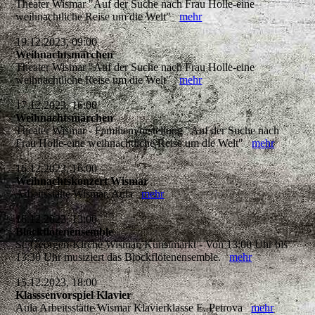
Theater Wismar "Auf der Suche nach Frau Holle-eine
weihnachtliche Reise um die Welt"
mehr
19.12.2023, 09:00
Weihnachtsmärchen
Theater Wismar "Auf der Suche nach Frau Holle-eine
weihnachtliche Reise um die Welt"
mehr
17.12.2023, 16:00
Weihnachtsmärchen
Theater Wismar - Familienvorstellung "Auf der Suche nach
Frau Holle-eine weihnachtliche Reise um die Welt"
mehr
16.12.2023, 16:00
Weihnachtskonzert Wismar
Arbeitsstätte Wismar, Aula
mehr
16.12.2023, 13:00
Blockflötenensemble
St. Georgen-Kirche Wismar, Kunstmarkt - Von 13:00 Uhr bis
13:30 Uhr musiziert das Blockflötenensemble.
mehr
15.12.2023, 18:00
Klasssenvorspiel Klavier
Aula Arbeitsstätte Wismar Klavierklasse E. Petrova
mehr