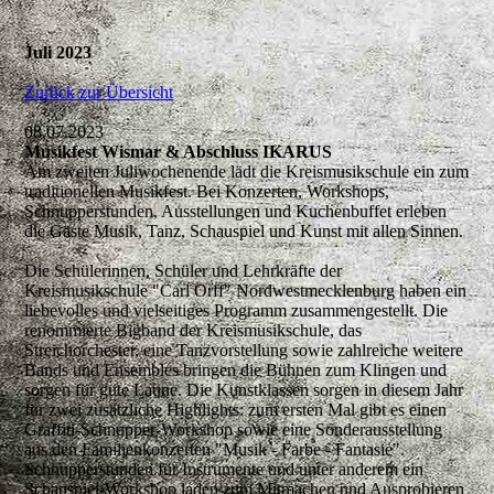
Juli 2023
Zurück zur Übersicht
08.07.2023
Musikfest Wismar & Abschluss IKARUS
Am zweiten Juliwochenende lädt die Kreismusikschule ein zum
traditionellen Musikfest. Bei Konzerten, Workshops,
Schnupperstunden, Ausstellungen und Kuchenbuffet erleben
die Gäste Musik, Tanz, Schauspiel und Kunst mit allen Sinnen.
Die Schülerinnen, Schüler und Lehrkräfte der
Kreismusikschule "Carl Orff" Nordwestmecklenburg haben ein
liebevolles und vielseitiges Programm zusammengestellt. Die
renommierte Bigband der Kreismusikschule, das
Streichorchester, eine Tanzvorstellung sowie zahlreiche weitere
Bands und Ensembles bringen die Bühnen zum Klingen und
sorgen für gute Laune. Die Kunstklassen sorgen in diesem Jahr
für zwei zusätzliche Highlights: zum ersten Mal gibt es einen
Graffiti-Schnupper-Workshop sowie eine Sonderausstellung
aus den Familienkonzerten "Musik - Farbe - Fantasie".
Schnupperstunden für Instrumente und unter anderem ein
Schauspiel-Workshop laden zum Mitmachen und Ausprobieren