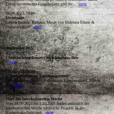
Etwas theoretisches Grundwissen und die...
mehr
16.08.2023, 19:00
Vernissage
Galerie hinterm Rathaus, Musik von Hidehisa Edane &
Franziska Kraft
mehr
September 2023
30.09.2023, 19:30
Überraschungskonzert im Klanghaus Ilow
mehr
29.09.2023, 19:00
6. Grevesmühlener Exzellenzkonzert
Überraschungskonzert, Rathaussaal Grevesmühlen, Eintritt
frei
mehr
24.09.2023
Start der Interkulturellen Woche
Vom 24.09.2023 bis 1.10.2023 finden anlässlich der
Interkulturellen Woche zahlreiche Projekte an der
Kreismusikschule statt.
mehr