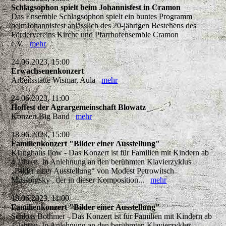
Schlagsophon spielt beim Johannisfest in Cramon
Das Ensemble Schlagsophon spielt ein buntes Programm
beimJohannisfest anlässlich des 20-jährigen Bestehens des
Fördervereins Kirche und Pfarrhofensemble Cramon
e.V.
mehr
24.06.2023, 15:00
Erwachsenenkonzert
Arbeitsstätte Wismar, Aula
mehr
24.06.2023, 11:00
Hoffest der Agrargemeinschaft Blowatz
Konzert Big Band
mehr
18.06.2023, 15:00
Familienkonzert "Bilder einer Ausstellung"
Klanghaus Ilow - Das Konzert ist für Familien mit Kindern ab
4 Jahren. In Anlehnung an den berühmten Klavierzyklus
„Bilder einer Ausstellung“ von Modest Petrowitsch
Mussorgsky , der in dieser Komposition...
mehr
18.06.2023, 11:00
Familienkonzert "Bilder einer Ausstellung"
Schloss Bothmer - Das Konzert ist für Familien mit Kindern ab
4 Jahren. In Anlehnung an den berühmten Klavierzyklus