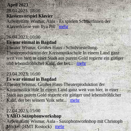
April 2023
28.04.2023, 18:00
Klassenvorspiel Klavier
Arbeitsstätte Wismar, Aula - Es spielen SchülerInnen der
Klavierklasse von Ilya Pril
mehr
26.04.2023, 10:00
Es war einmal in Bagdad
Theater Wismar, Großes Haus - Schulvorstellung-
Theaterproduktion der Kreismusikschule In einem Land ganz
weit von hier, in einer Stadt aus purem Gold regierte ein gütiger
und lebensfröhlicher Kalif, der bei...
mehr
23.04.2023, 16:00
Es war einmal in Bagdad
Theater Wismar, Großes Haus-Theaterproduktion der
Kreismusikschule In einem Land ganz weit von hier, in einer
Stadt aus purem Gold regierte ein gütiger und lebensfröhlicher
Kalif, der bei seinem Volk sehr...
mehr
22.04.2023, 15:00
YARO-Saxophonworkshop
Arbeitsstätte Wismar, Aula - Saxophonworkshop mit Christoph
Möckel (HMT Rostock)
mehr