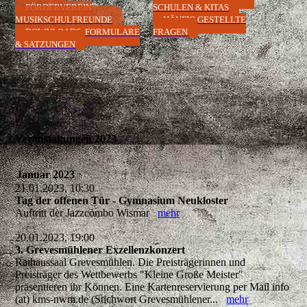
FÖRDERVEREIN
SCHULEN & KITAS
MUSIKSCHULFREUNDE
HÄUFIG GESTELLTE
DOWNLOADS, FORMULARE
FRAGEN
& SATZUNGEN
Veranstaltungen 2023
Januar 2023
21.01.2023, 10:30
Tag der offenen Tür - Gymnasium Neukloster
Auftritt der Jazzcombo Wismar
mehr
20.01.2023, 19:00
3. Grevesmühlener Exzellenzkonzert
Rathaussaal Grevesmühlen. Die Preisträgerinnen und
Preisträger des Wettbewerbs "Kleine Große Meister"
präsentieren ihr Können. Eine Kartenreservierung per Mail info
(at) kms-nwm.de (Stichwort Grevesmühlener...
mehr