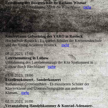
Festsitzung der Bürgerschaft im Rathaus Wismar
Musikalische Umrahmung durch die Bläserklasse
mehr
November 2023
11.11.2023, 14:00
Konzert zum Geburtstag der YARO in Rostock
Hochschule Rostock - Es spielen Schüler der Kreismusikschule
und der Young Academy Rostock.
mehr
08.11.2023, 17:00
Laternenumzug in Lübow
Umrahmung des Laternenumzugs der Kita Spatzennest in
Lübow durch Blechbläser
mehr
03.11.2023, 19:00
Exzellenzkonzert - Sonderkonzert
Rathaussaal Grevesmühlen - Es musizieren Schüler der
Klavierklasse und Überraschungsgäste aus anderen
Klassen.
mehr
02.11.2023, 16:00
Veranstaltung Handelskammer & Konrad-Adenauer-