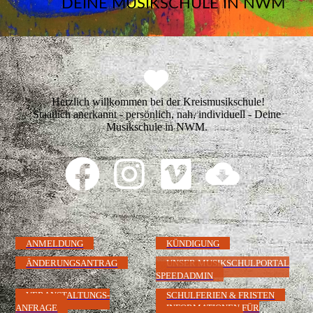
DEINE MUSIKSCHULE IN NWM
Herzlich willkommen bei der Kreismusikschule!
Staatlich anerkannt - persönlich, nah, individuell - Deine
Musikschule in NWM.
ANMELDUNG
KÜNDIGUNG
ÄNDERUNGSANTRAG
UNSER MUSIKSCHULPORTAL
SPEEDADMIN
VERANSTALTUNGS-
SCHULFERIEN & FRISTEN
ANFRAGE
INFORMATIONEN FÜR