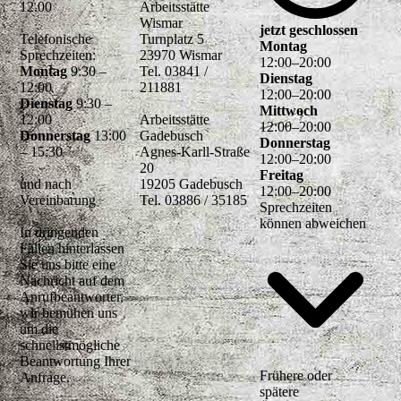
12.00
Arbeitsstätte
Wismar
jetzt geschlossen
Telefonische
Turnplatz 5
Montag
Sprechzeiten:
23970 Wismar
12
:
00
–
20
:
00
Montag
9:30 –
Tel. 03841 /
Dienstag
12:00
211881
12
:
00
–
20
:
00
Dienstag
9:30 –
Mittwoch
12:00
Arbeitsstätte
12
:
00
–
20
:
00
Donnerstag
13:00
Gadebusch
Donnerstag
– 15:30
Agnes-Karll-Straße
12
:
00
–
20
:
00
20
Freitag
und nach
19205 Gadebusch
12
:
00
–
20
:
00
Vereinbarung
Tel. 03886 / 35185
Sprechzeiten
können abweichen
In dringenden
Fällen hinterlassen
Sie uns bitte eine
Nachricht auf dem
Anrufbeantworter,
wir bemühen uns
um die
schnellstmögliche
Beantwortung Ihrer
Frühere oder
Anfrage.
spätere