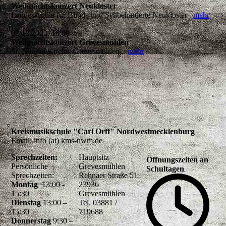
Weihnachtskonzert Neukloster
Landesschule für Blinde und Sehbehinderte Neukloster
mehr
02.12.2023, 16:00
Weihnachtskonzert Grevesmühlen
St. Nikolai Kirche, Grevesmühlen
mehr
Kreismusikschule "Carl Orff" Nordwestmecklenburg
Email: info (at) kms-nwm.de
Sprechzeiten:
Hauptsitz
Öffnungszeiten an
Persönliche
Grevesmühlen
Schultagen
Sprechzeiten:
Rehnaer Straße 51
Montag
13:00 -
23936
15:30
Grevesmühlen
Dienstag
13:00 –
Tel. 03881 /
15:30
719688
Donnerstag
9:30 –