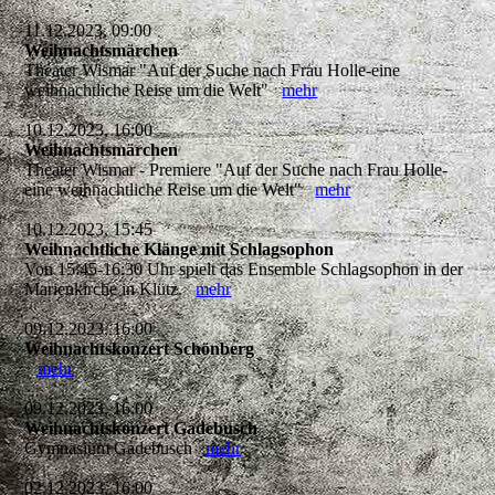
11.12.2023, 09:00
Weihnachtsmärchen
Theater Wismar "Auf der Suche nach Frau Holle-eine
weihnachtliche Reise um die Welt"
mehr
10.12.2023, 16:00
Weihnachtsmärchen
Theater Wismar - Premiere "Auf der Suche nach Frau Holle-
eine weihnachtliche Reise um die Welt"
mehr
10.12.2023, 15:45
Weihnachtliche Klänge mit Schlagsophon
Von 15:45-16:30 Uhr spielt das Ensemble Schlagsophon in der
Marienkirche in Klütz.
mehr
09.12.2023, 16:00
Weihnachtskonzert Schönberg
mehr
09.12.2023, 16:00
Weihnachtskonzert Gadebusch
Gymnasium Gadebusch
mehr
02.12.2023, 16:00