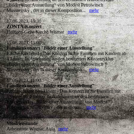
„Bilder einer Ausstellung“ von Modest Petrowitsch
Mussorgsky , der in dieser Komposition...
mehr
17.06.2023, 19:30
ZONTA-Konzert
Heiligen-Geist-Kirche Wismar
mehr
17.06.2023, 15:00
Familienkonzert "Bilder einer Ausstellung"
Kirche Kirchdorf - Das Konzert ist für Familien mit Kindern ab
4 Jahren. In Anlehnung an den berühmten Klavierzyklus
„Bilder einer Ausstellung“ von Modest Petrowitsch
Mussorgsky , der in dieser Komposition...
mehr
17.06.2023, 11:00
Familienkonzert "Bilder einer Ausstellung"
Kulturscheune Neukloster - Das Konzert ist für Familien mit
Kindern ab 4 Jahren. In Anlehnung an den berühmten
Klavierzyklus „Bilder einer Ausstellung“ von Modest
Petrowitsch Mussorgsky , der in dieser...
mehr
16.06.2023, 17:00
Musizierstunde
Arbeitstätte Wismar, Aula
mehr