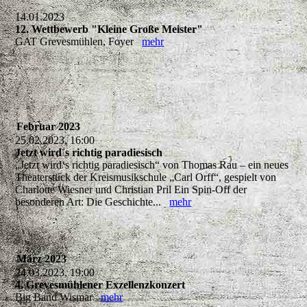
14.01.2023
12. Wettbewerb "Kleine Große Meister"
GAT Grevesmühlen, Foyer
mehr
Februar 2023
25.02.2023, 16:00
Jetzt wird´s richtig paradiesisch
„Jetzt wird‘s richtig paradiesisch“ von Thomas Rau – ein neues
Theaterstück der Kreismusikschule „Carl Orff“, gespielt von
Charlotte Wiesner und Christian Pril Ein Spin-Off der
besonderen Art: Die Geschichte...
mehr
März 2023
24.03.2023, 19:00
4. Grevesmühlener Exzellenzkonzert
Big Band Wismar
mehr