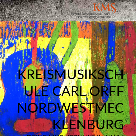
KREISMUSIKSCH
ULE CARL ORFF
NORDWESTMEC
KLENBURG