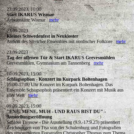
23.09.2023, 10:00
Start IKARUS Wismar
Arbeitsstätte Wismar
mehr
23.09.2023
Kleines Schwedenfest in Neukloster
Auftritt des Streicher Ensembles mit nordischer Folklore
mehr
23.09.2023
Tag der offenen Tür & Start IKARUS Grevesmühlen
Grevesmühlen, Gymnasium am Tannenberg
mehr
10.09.2023, 15:00
Schlagsophon - Konzert im Kurpark Boltenhagen
15:00-17:00 Uhr Konzert im Kurpark Boltenhagen. Das
Ensemble Schagsophon präsentiert ein Konzert mit Musik aus
aller Welt
mehr
09.09.2023, 15:00
"ENE, MENE, MUH - UND RAUS BIST DU" -
Ausstellungseröffnung
Schloss Tressow - Die Ausstellung (9.9.-17.9.23) präsentiert
Zeichnungen von Tisa von der Schulenburg und Fotografien
des renommierten Fotografen Christopher Thomas zum Thema