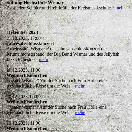
Stiftung Hochschule Wismar
Es spielen Schüler und Lehrkräfte der Kreismusikschule.
mehr
Dezember 2023
21.12.2023, 17:00
Jahresabschlusskonzert
Arbeitsstätte Wismar, Aula Jahresabschlusskonzert der
Krümelmonsterband, der Big Band Wismar und des Jellyfish
Jazz Orchestras
mehr
20.12.2023, 11:00
Weihnachtsmärchen
Theater Wismar "Auf der Suche nach Frau Holle-eine
weihnachtliche Reise um die Welt"
mehr
20.12.2023, 09:00
Weihnachtsmärchen
Theater Wismar "Auf der Suche nach Frau Holle-eine
weihnachtliche Reise um die Welt"
mehr
19.12.2023, 11:00
Weihnachtsmärchen