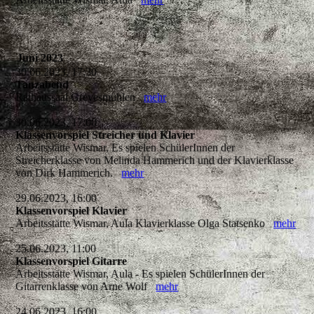
Juni 2023
30.06.2023, 17:30
Tanzabend
Rathaussaal Grevesmühlen
mehr
30.06.2023, 17:00
Klassenvorspiel Streicher und Klavier
Arbeitsstätte Wismar, Es spielen SchülerInnen der
Streicherklasse von Melinda Hammerich und der Klavierklasse
von Dirk Hammerich.
mehr
29.06.2023, 16:00
Klassenvorspiel Klavier
Arbeitsstätte Wismar, Aula Klavierklasse Olga Statsenko
mehr
25.06.2023, 11:00
Klassenvorspiel Gitarre
Arbeitsstätte Wismar, Aula - Es spielen SchülerInnen der
Gitarrenklasse von Arne Wolf
mehr
24.06.2023, 16:00