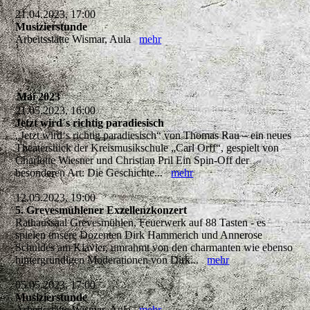
21.04.2023, 17:00
Musizierstunde
Arbeitsstätte Wismar, Aula
mehr
Mai 2023
21.05.2023, 16:00
Jetzt wird´s richtig paradiesisch
„Jetzt wird‘s richtig paradiesisch“ von Thomas Rau – ein neues
Theaterstück der Kreismusikschule „Carl Orff“, gespielt von
Charlotte Wiesner und Christian Pril Ein Spin-Off der
besonderen Art: Die Geschichte...
mehr
12.05.2023, 19:00
5. Grevesmühlener Exzellenzkonzert
Rathaussaal Grevesmühlen, Feuerwerk auf 88 Tasten - es
spielen unsere Dozenten Dirk Hammerich und Annerose
Schuldes am Klavier, umrahmt von den charmanten wie ebenso
hintergründigen Moderationen von Dirk...
mehr
05.05.2023, 17:00
Musizierstunde
Arbeitsstätte Wismar, Aula
mehr