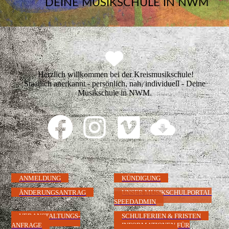
DEINE MUSIKSCHULE IN NWM
Herzlich willkommen bei der Kreismusikschule!
Staatlich anerkannt - persönlich, nah, individuell - Deine
Musikschule in NWM.
ANMELDUNG
KÜNDIGUNG
ÄNDERUNGSANTRAG
UNSER MUSIKSCHULPORTAL
SPEEDADMIN
VERANSTALTUNGS-
SCHULFERIEN & FRISTEN
ANFRAGE
INFORMATIONEN FÜR