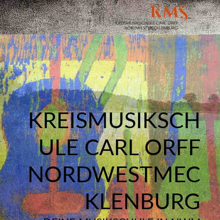
KREISMUSIKSCH
ULE CARL ORFF
NORDWESTMEC
KLENBURG