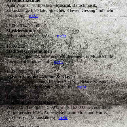
Kreismusikschule
Aula Wismar, Turnplatz 5 - Musical, Barockmusik,
Zirkusklänge für Flöte, Streicher, Klavier, Gesang und mehr -
Eintritt frei
mehr
21.06.2024, 17:00
Musizierstunde
Arbeitsstätte Wismar, Aula
mehr
15.06.2024
Stadtfest Grevesmühlen
Grevesmühlen - Schüler und Schülerinnen der Musikschule
treten beim Stadtfest auf.
mehr
12.06.2024, 18:00
Klassen-Vorspiel - Violine & Klavier
Evang. Gemeinderaum Kirchstr.3 in Neukloster, Vorspiel der
Klasse von Heide Nemitz, Eintritt frei
mehr
11.06.2024, 15:00
Empfang der 70-jährigen
Wismar St. Georgen, 15.00 Uhr bis 16.00 Uhr, Veranstalter
Bürgermeister HWI, Annette Bellmann Flöte und Harfe,
geschlossene Veranstaltung
mehr