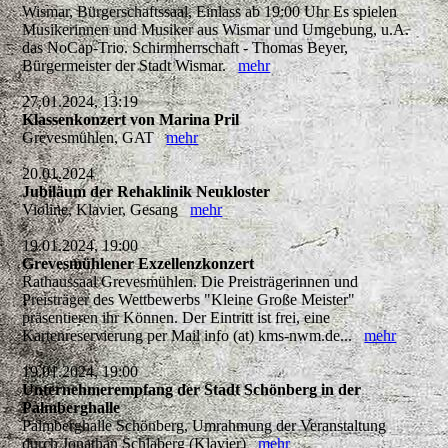
Wismar, Bürgerschaftssaal, Einlass ab 19:00 Uhr Es spielen
Musikerinnen und Musiker aus Wismar und Umgebung, u.A.
das NoCap-Trio. Schirmherrschaft - Thomas Beyer,
Bürgermeister der Stadt Wismar.
mehr
27.01.2024, 13:19
Klassenkonzert von Marina Pril
Grevesmühlen, GAT
mehr
20.01.2024
Jubiläum der Rehaklinik Neukloster
Violine, Klavier, Gesang
mehr
19.01.2024, 19:00
Grevesmühlener Exzellenzkonzert
Rathaussaal Grevesmühlen. Die Preisträgerinnen und
Preisträger des Wettbewerbs "Kleine Große Meister"
präsentieren ihr Können. Der Eintritt ist frei, eine
Kartenreservierung per Mail info (at) kms-nwm.de...
mehr
19.01.2024, 19:00
Unternehmerempfang der Stadt Schönberg in der
Palmberghalle
Palmberghalle Schönberg, Umrahmung der Veranstaltung
durch Jonathan Schlaberg (Klavier)
mehr