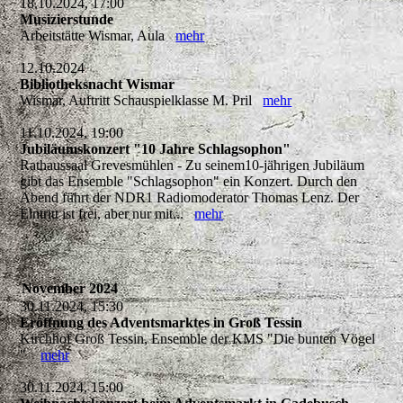
18.10.2024, 17:00
Musizierstunde
Arbeitstätte Wismar, Aula
mehr
12.10.2024
Bibliotheksnacht Wismar
Wismar, Auftritt Schauspielklasse M. Pril
mehr
11.10.2024, 19:00
Jubiläumskonzert "10 Jahre Schlagsophon"
Rathaussaal Grevesmühlen - Zu seinem10-jährigen Jubiläum
gibt das Ensemble "Schlagsophon" ein Konzert. Durch den
Abend führt der NDR1 Radiomoderator Thomas Lenz. Der
Eintritt ist frei, aber nur mit...
mehr
November 2024
30.11.2024, 15:30
Eröffnung des Adventsmarktes in Groß Tessin
Kirchhof Groß Tessin, Ensemble der KMS "Die bunten Vögel
"
mehr
30.11.2024, 15:00