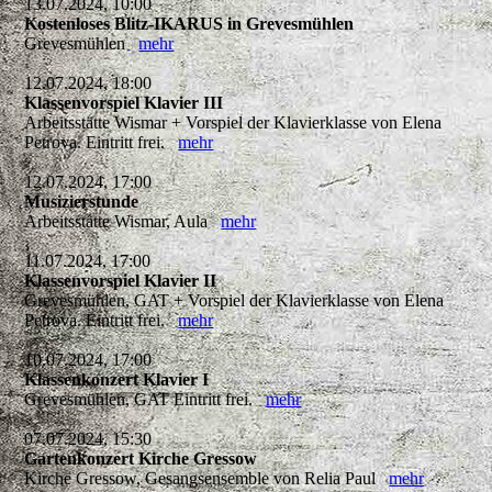
13.07.2024, 10:00
Kostenloses Blitz-IKARUS in Grevesmühlen
Grevesmühlen
mehr
12.07.2024, 18:00
Klassenvorspiel Klavier III
Arbeitsstätte Wismar + Vorspiel der Klavierklasse von Elena
Petrova. Eintritt frei.
mehr
12.07.2024, 17:00
Musizierstunde
Arbeitsstätte Wismar, Aula
mehr
11.07.2024, 17:00
Klassenvorspiel Klavier II
Grevesmühlen, GAT + Vorspiel der Klavierklasse von Elena
Petrova. Eintritt frei.
mehr
10.07.2024, 17:00
Klassenkonzert Klavier I
Grevesmühlen, GAT Eintritt frei.
mehr
07.07.2024, 15:30
Gartenkonzert Kirche Gressow
Kirche Gressow, Gesangsensemble von Relia Paul
mehr