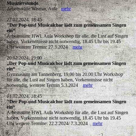
Musizierstunde
Arbeitsstätte Wismar, Aula
mehr
22.02.2024, 18:45
"Der Pop-und Musicalchor lädt zum gemeinsamen Singen
ein“
Arbeitsstätte HWI, Aula Workshop für alle, die Lust auf Singen
haben, Vorkenntnisse nicht notwendig, 18.45 Uhr bis 19.45
Uhr weiterer Termin: 27.3.2024
mehr
20.02.2024, 19:00
„Der Pop-und Musicalchor lädt zum gemeinsamen Singen
ein“
Gymnasium am Tannenberg, 19.00 bis 20.00 Uhr Workshop
für alle, die Lust auf Singen haben, Vorkenntnisse nicht
notwendig, weiterer Termin 5.3.2024
mehr
01.02.2024, 18:45
"Der Pop-und Musicalchor lädt zum gemeinsamen Singen
ein“
Arbeitsstätte HWI, Aula Workshop für alle, die Lust auf Singen
haben, Vorkenntnisse nicht notwendig, 18.45 Uhr bis 19.45
Uhr weitere Termine: 22.2.2024/ 7.3.2024
mehr