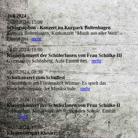
Juli 2024
28.07.2024, 15:00
Schlagsophon - Konzert im Kurpark Boltenhagen
Kurpark Boltenhagen, Kurkonzert "Musik aus aller Welt" -
Eintritt frei
mehr
18.07.2024, 18:00
Klassenkonzert der SchülerInnen von Frau Schülke III
Gymnasium Schönberg, Aula Eintritt frei.
mehr
18.07.2024, 08:30
Schulkonzert zum Schulfest
Grundschule am Friedenshof Wismar- Es spielt das
Streicherensemble der Musikschule.
mehr
16.07.2024, 19:00
Klassenkonzert der SchülerInnen von Frau Schülke II
Schlagsdorf, Musikraum der Regionalen Schule. Eintritt
frei.
mehr
16.07.2024, 17:00
Klassenvorspiel Klavier