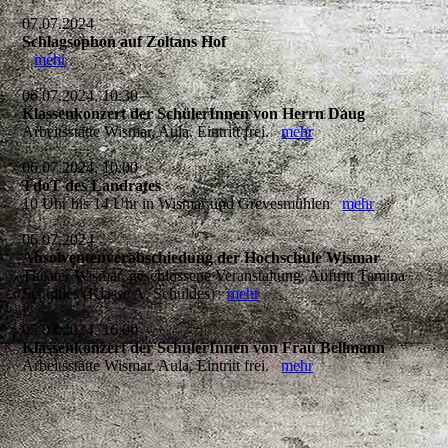
07.07.2024
Schlagsophon auf Zoltans Hof
mehr
06.07.2024, 10:30
Klassenkonzert der SchülerInnen von Herrn Daug
Arbeitsstätte Wismar, Aula. Eintritt frei.
mehr
06.07.2024, 10:00
TdoT des Landrates
10 Uhr bis 14 Uhr in Wismar und Grevesmühlen
mehr
06.07.2024
Absolventenverabschiedung der Hochschule Wismar
Theater Wismar, geschlossene Veranstaltung, Auftritt Tamina
Schuldes (Klasse A. Schuldes)
mehr
05.07.2024, 16:00
Klassenkonzert der SchülerInnen von Frau Bellmann
Arbeitsstätte Wismar, Aula. Eintritt frei.
mehr