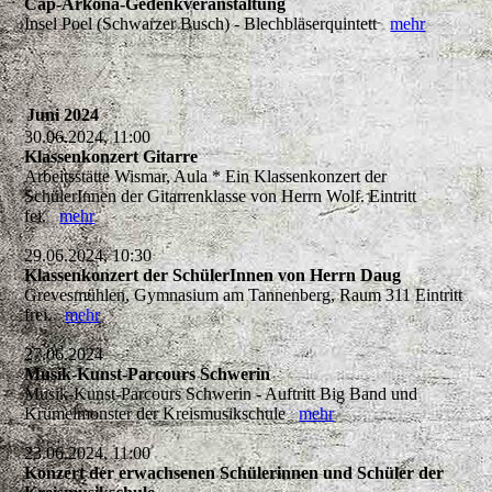
Cap-Arkona-Gedenkveranstaltung
Insel Poel (Schwarzer Busch) - Blechbläserquintett
mehr
Juni 2024
30.06.2024, 11:00
Klassenkonzert Gitarre
Arbeitsstätte Wismar, Aula * Ein Klassenkonzert der
SchülerInnen der Gitarrenklasse von Herrn Wolf. Eintritt
fei.
mehr
29.06.2024, 10:30
Klassenkonzert der SchülerInnen von Herrn Daug
Grevesmühlen, Gymnasium am Tannenberg, Raum 311 Eintritt
frei.
mehr
27.06.2024
Musik-Kunst-Parcours Schwerin
Musik-Kunst-Parcours Schwerin - Auftritt Big Band und
Krümelmonster der Kreismusikschule
mehr
23.06.2024, 11:00
Konzert der erwachsenen Schülerinnen und Schüler der