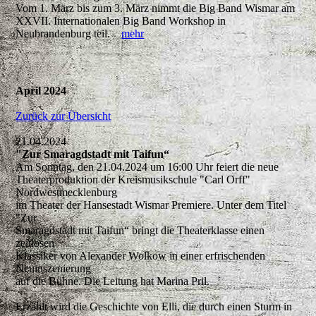
Vom 1. März bis zum 3. März nimmt die Big Band Wismar am
XXVII. Internationalen Big Band Workshop in
Neubrandenburg teil.
mehr
April 2024
Zurück zur Übersicht
21.04.2024
"Zur Smaragdstadt mit Taifun“
Am Sonntag, den 21.04.2024 um 16:00 Uhr feiert die neue
Theaterproduktion der Kreismusikschule "Carl Orff"
Nordwestmecklenburg
im Theater der Hansestadt Wismar Premiere. Unter dem Titel
"Zur
Smaragdstadt mit Taifun“ bringt die Theaterklasse einen
zeitlosen
Klassiker von Alexander Wolkow in einer erfrischenden
Neuinszenierung
auf die Bühne. Die Leitung hat Marina Pril.
Erzählt wird die Geschichte von Elli, die durch einen Sturm in