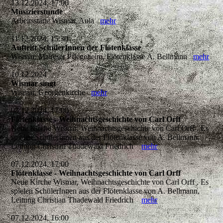
13.12.2024, 17:00
Musizierstunde
Arbeitsstätte Wismar, Aula
mehr
11.12.2024, 15:30
Auftritt SchülerInnen der Flötenklasse
Wismar, Malteser Pflegeheim, Flötenklasse A. Bellmann
mehr
10.12.2024
Wismar singt
Wismar, Georgenkirche
mehr
08.12.2024, 17:00
Flötenklasse - Weihnachtsgeschichte von Carl Orff
Neue Kirche Wismar, Weihnachtsgeschichte von Carl Orff . Es
spielen SchülerInnen aus der Flötenklasse von A. Bellmann,
Leitung Christian Thadewald Friedrich
mehr
07.12.2024, 17:00
Flötenklasse - Weihnachtsgeschichte von Carl Orff
Neue Kirche Wismar, Weihnachtsgeschichte von Carl Orff . Es
spielen SchülerInnen aus der Flötenklasse von A. Bellmann,
Leitung Christian Thadewald Friedrich
mehr
07.12.2024, 16:00