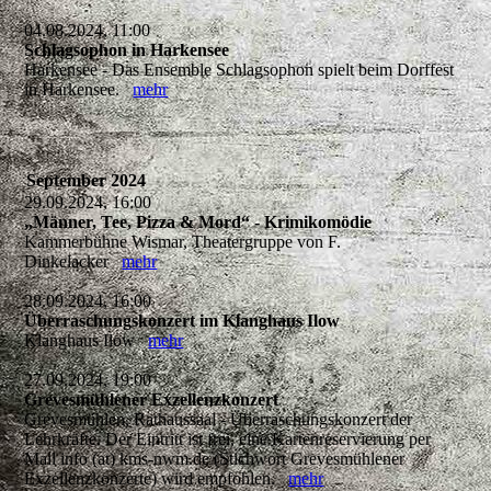
04.08.2024, 11:00
Schlagsophon in Harkensee
Harkensee - Das Ensemble Schlagsophon spielt beim Dorffest
in Harkensee.
mehr
September 2024
29.09.2024, 16:00
„Männer, Tee, Pizza & Mord“ - Krimikomödie
Kammerbühne Wismar, Theatergruppe von F.
Dinkelacker
mehr
28.09.2024, 16:00
Überraschungskonzert im Klanghaus Ilow
Klanghaus Ilow
mehr
27.09.2024, 19:00
Grevesmühlener Exzellenzkonzert
Grevesmühlen, Rathaussaal - Überraschungskonzert der
Lehrkräfte. Der Eintritt ist frei, eine Kartenreservierung per
Mail info (at) kms-nwm.de (Stichwort Grevesmühlener
Exzellenzkonzerte) wird empfohlen.
mehr