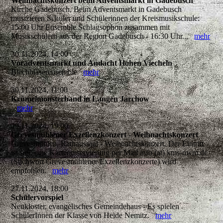
Weihnachtskonzert beim Adventsmarkt in Gadebusch
Kirche Gadebusch, Beim Adventsmarkt in Gadebusch
musizieren Schüler und Schülerinnen der Kreismusikschule:
15:00 Uhr Ensemble Schlagsophon zusammen mit
Musikschülern aus der Region Gadebusch - 16:30 Uhr...
mehr
30.11.2024, 14:00
Voradventsmarkt und Andacht Hohen Viecheln
Blechbläserensemble
mehr
30.11.2024, 11:00
Krümelmonsterband in Langen Jarchow
mehr
29.11.2024, 19:00
Grevesmühlener Exzellenzkonzert - Weihnachtskonzert
Grevesmühlen, Rathaussaal - Weihnachtskonzert. Der Eintritt
ist frei, eine Kartenreservierung per Mail info (at) kms-nwm.de
(Stichwort Grevesmühlener Exzellenzkonzerte) wird
empfohlen.
mehr
27.11.2024, 18:00
Schülervorspiel
Neukloster, evangelisches Gemeindehaus - Es spielen
SchülerInnen der Klasse von Heide Nemitz.
mehr