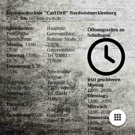
Kreismusikschule "Carl Orff" Nordwestmecklenburg
Email: info (at) kms-nwm.de
Sprechzeiten:
Hauptsitz
Öffnungszeiten an
Persönliche
Grevesmühlen
Schultagen
Sprechzeiten:
Rehnaer Straße 51
Montag
13:00 -
23936
15:30
Grevesmühlen
Dienstag
13:00 –
Tel. 03881 /
15:30
719688
Donnerstag
9:30 –
12.00
Arbeitsstätte
Wismar
jetzt geschlossen
Telefonische
Turnplatz 5
Montag
Sprechzeiten:
23970 Wismar
12
:
00
–
20
:
00
Montag
9:30 –
Tel. 03841 /
Dienstag
12:00
211881
12
:
00
–
20
:
00
Dienstag
9:30 –
Mittwoch
12:00
Arbeitsstätte
12
:
00
–
20
:
00
Donnerstag
13:00
Gadebusch
Donnerstag
– 15:30
Agnes-Karll-Straße
12
:
00
–
20
:
00
20
Freitag
und nach
19205 Gadebusch
12
:
00
–
20
:
00