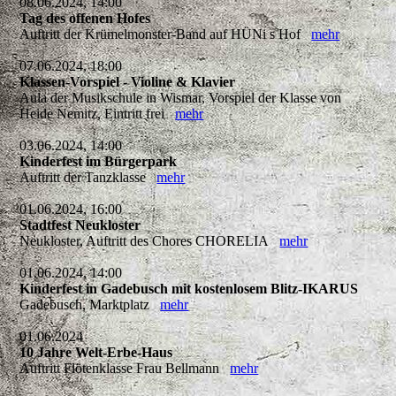
08.06.2024, 14:00
Tag des offenen Hofes
Auftritt der Krümelmonster-Band auf HÜNi s Hof
mehr
07.06.2024, 18:00
Klassen-Vorspiel - Violine & Klavier
Aula der Musikschule in Wismar, Vorspiel der Klasse von
Heide Nemitz, Eintritt frei
mehr
03.06.2024, 14:00
Kinderfest im Bürgerpark
Auftritt der Tanzklasse
mehr
01.06.2024, 16:00
Stadtfest Neukloster
Neukloster, Auftritt des Chores CHORELIA
mehr
01.06.2024, 14:00
Kinderfest in Gadebusch mit kostenlosem Blitz-IKARUS
Gadebusch, Marktplatz
mehr
01.06.2024
10 Jahre Welt-Erbe-Haus
Auftritt Flötenklasse Frau Bellmann
mehr