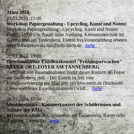
März 2024
23.03.2024, 15:00
Workshop Papiergestaltung - Upcycling, Kunst und Noten!
Workshop Papiergestaltung - Upcycling, Kunst und Noten!
15:00 - 18:00 Uhr Raum siehe Aushang, Kreismusikschule im
Gymnasium am Tannenberg, Eintritt frei Voranmeldung erbeten
unter n.kwiatkowski-rau@kms-nwm.de
mehr
22.03.2024, 19:00
Grevesmühlener Exzellenzkonzert "Frühlingserwachen"
NEUER ORT: FOYER AM TANNENBERG
Aufgrund von Baumaßnahmen findet dieses Konzert im Foyer
am Tannenberg statt. - Der Eintritt ist frei, eine
Kartenreservierung per Mail info (at) kms-nwm.de (Stichwort
Grevesmühlener Exzellenzkonzerte) wird...
mehr
20.03.2024, 17:00
Musizierstunde - Kammerkonzert der Schülerinnen und
Schüler der KMS
Kreismusikschule im Gymnasium am Tannenberg, Raum siehe
Aushang, Eintritt frei
mehr
16.03.2024, 15:00