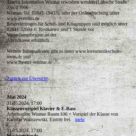
Tourist-Information Wismar erworben werden (Lübsche Straße
23a, 23966
Wismar, Tel. 03841-19433), oder per Onlinebuchung unter
www.eventim.de .
Reservierungen für Schul- und Kitagruppen sind möglich unter
03841-32604-0. Restkarten sind 1 Stunde vor
Vorstellungsbeginn an der
Abendkasse erhältlich.
Weitere Informationen gibt es unter www.kreismusikschule-
nwm.de und
www.theater-wismar.de .
Zurück zur Übersicht
Mai 2024
31.05.2024, 17:00
Klassenvorspiel Klavier & E-Bass
Arbeitsstätte Wismar Raum 106 + Vorspiel der Klasse von
Kamilla Waliszewski. Eintritt frei.
mehr
31.05.2024, 17:00
Musizierstunde