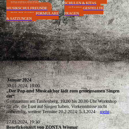
FÖRDERVEREIN
SCHULEN & KITAS
MUSIKSCHULFREUNDE
HÄUFIG GESTELLTE
DOWNLOADS, FORMULARE
FRAGEN
& SATZUNGEN
Veranstaltungen 2024
Januar 2024
30.01.2024, 19:00
„Der Pop-und Musicalchor lädt zum gemeinsamen Singen
ein“
Gymnasium am Tannenberg, 19.00 bis 20.00 Uhr Workshop
für alle, die Lust auf Singen haben, Vorkenntnisse nicht
notwendig, weitere Termine 20.2.2024/ 5.3.2024
mehr
27.01.2024, 19:30
Benefizkonzert von ZONTA Wismar