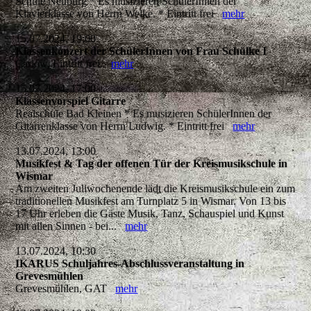
Schule Neuburg * Es musizieren SchülerInnen der
Klavierklasse von Herrn Welke. * Eintritt frei
mehr
15.07.2024, 19:00
Klassenkonzert der SchülerInnen von Frau Schülke I
Carlow, Eintritt frei.
mehr
15.07.2024, 17:00
Klassenvorspiel Gitarre
Realschule Bad Kleinen * Es musizieren SchülerInnen der
Gitarrenklasse von Herrn Ludwig. * Eintritt frei
mehr
13.07.2024, 13:00
Musikfest & Tag der offenen Tür der Kreismusikschule in
Wismar
Am zweiten Juliwochenende lädt die Kreismusikschule ein zum
traditionellen Musikfest am Turnplatz 5 in Wismar. Von 13 bis
17 Uhr erleben die Gäste Musik, Tanz, Schauspiel und Kunst
mit allen Sinnen - bei...
mehr
13.07.2024, 10:30
IKARUS Schuljahres-Abschlussveranstaltung in
Grevesmühlen
Grevesmühlen, GAT
mehr