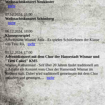
Weihnachtskonzert Neukloster
mehr
07.12.2024, 16:00
Weihnachtskonzert Schönberg
mehr
06.12.2024, 18:00
Klassenvorspiel
Arbeitsstätte Wismar, Aula - Es spielen SchülerInnen der Klasse
von Frau Ro,
mehr
01.12.2024, 17:00
Adventskonzert mit dem Chor der Hansestadt Wismar und
"Tutti Colori" KMS
Wismar, Rathaussaal - Seit über 20 Jahren findet traditionell am
1.Advent ein Konzert vom Chor der Hansestadt Wismar im
Rathaus statt. Dabei wird traditionell gemeinsam mit dem Chor
musiziert und gesungen,...
mehr