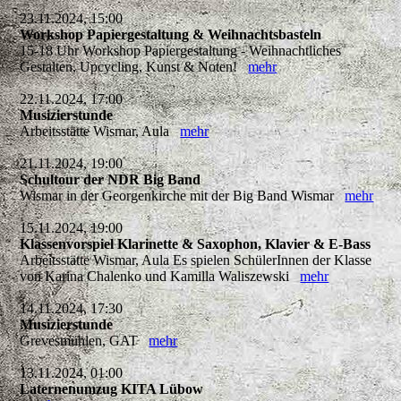
23.11.2024, 15:00
Workshop Papiergestaltung & Weihnachtsbasteln
15-18 Uhr Workshop Papiergestaltung - Weihnachtliches
Gestalten, Upcycling, Kunst & Noten!
mehr
22.11.2024, 17:00
Musizierstunde
Arbeitsstätte Wismar, Aula
mehr
21.11.2024, 19:00
Schultour der NDR Big Band
Wismar in der Georgenkirche mit der Big Band Wismar
mehr
15.11.2024, 19:00
Klassenvorspiel Klarinette & Saxophon, Klavier & E-Bass
Arbeitsstätte Wismar, Aula Es spielen SchülerInnen der Klasse
von Karina Chalenko und Kamilla Waliszewski
mehr
14.11.2024, 17:30
Musizierstunde
Grevesmühlen, GAT
mehr
13.11.2024, 01:00
Laternenumzug KITA Lübow