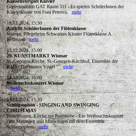
Klassenvorspiel Klavier
Grevesmühlen GAT Raum 311 - Es spielen SchülerInnen der
Klavierklasse von Frau Petrova.
mehr
18.12.2024, 15:30
Auftritt SchülerInnen der Flötenklasse
Wismar, Pflegeheim Schwarzes Kloster Flötenklasse A.
Bellmann
mehr
15.12.2024, 15:00
29. KUNSTMARKT Wismar
St.-Georgen-Kirche, St.-Georgen-Kirchhof, Ensemble der
KMS "Die bunten Vögel "
mehr
14.12.2024, 16:00
Weihnachtskonzert Wismar
mehr
14.12.2024, 15:30
Schlagsophon - SINGING AND SWINGING
CHRISTMAS
Boltenhagen, Kirche zur Paulshöhe - Ein Weihnachtskonzert
zum Mitsingen und Mitswingen mit dem Ensemble
Schlagsophon.
mehr