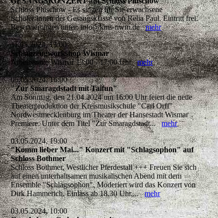
GESANGSKONZERT auf Schloss Plüschow
Schloss Plüschow - Es singen für Sie erwachsene
Schüler:Innen der Gesangsklasse von Relia Paul. Eintritt frei.
Reservierungen unter: info@kms-nwm.de
mehr
11.05.2024, 13:00
Schlagzeugworkshop Wismar
Arbeitsstätte Wismar 13:00 - 17:00 Uhr
mehr
05.05.2024, 16:00
"Zur Smaragdstadt mit Taifun"
Am Sonntag, den 21.04.2024 um 16:00 Uhr feiert die neue
Theaterproduktion der Kreismusikschule "Carl Orff"
Nordwestmecklenburg im Theater der Hansestadt Wismar
Premiere. Unter dem Titel "Zur Smaragdstadt...
mehr
03.05.2024, 19:00
"Komm lieber Mai..." Konzert mit "Schlagsophon" auf
Schloss Bothmer
Schloss Bothmer, Westlicher Pferdestall +++ Freuen Sie sich
auf einen unterhaltsamen musikalischen Abend mit dem
Ensemble "Schlagsophon". Moderiert wird das Konzert von
Dirk Hammerich. Einlass ab 18.30 Uhr,...
mehr
03.05.2024, 10:00