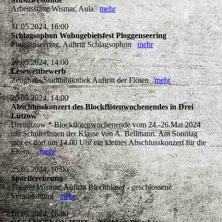
Arbeitsstätte Wismar, Aula
mehr
31.05.2024, 16:00
Schlagsophon Wohngebietsfest Ploggenseering
Ploggenseering, Auftritt Schlagsophon
mehr
29.05.2024, 14:00
Lesewettbewerb
Zeughaus/Stadtbibliothek Auftritt der Flöten
mehr
26.05.2024, 14:00
Abschlusskonzert des Blockflötenwochenendes in Drei
Lützow
Dreilützow * Blockflötenwochenende vom 24.-26.Mai 2024
mit SchülerInnen der Klasse von A. Bellmann. Am Sonntag
gibt es dort um 14.00 Uhr ein kleines Abschlusskonzert für die
Eltern..
mehr
25.05.2024, 10:00
Sportlerehrung
Theater Wismar, Auftritt Blechbläser - geschlossene
Veranstaltung
mehr
18.05.2024, 16:00