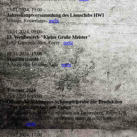
15.01.2024, 19:00
Jahreshauptversammlung des Lionsclubs HWI
Wismar, Reuterhaus
mehr
13.01.2024, 09:00
13. Wettbewerb "Kleine Große Meister"
GAT Grevesmühlen, Foyer
mehr
12.01.2024, 17:00
Musizierstunde
Arbeitsstätte Wismar, Aula
mehr
Februar 2024
29.02.2024, 15:00
Öffentliche Schnupper-Schauspielprobe zur Produktion
"Zur Smaragdstadt mit Taifun"
Kreismusikschule im Gymnasium am Tannenberg, Raum 128,
Eintritt frei, Voranmeldung erbeten unter: m.pril@kms-
nwm.de
mehr
23.02.2024, 17:00