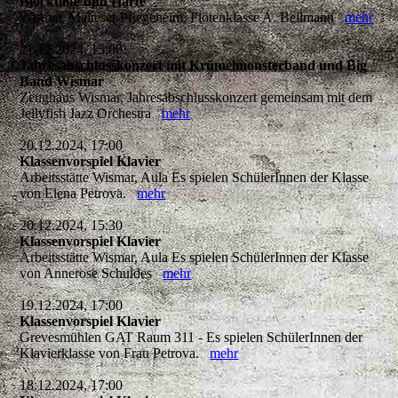
Blockflöte und Harfe
Wismar, Malteser Pflegeheim, Flötenklasse A. Bellmann
mehr
21.12.2024, 15:00
Jahresabschlusskonzert mit Krümelmonsterband und Big
Band Wismar
Zeughaus Wismar, Jahresabschlusskonzert gemeinsam mit dem
Jellyfish Jazz Orchestra
mehr
20.12.2024, 17:00
Klassenvorspiel Klavier
Arbeitsstätte Wismar, Aula Es spielen SchülerInnen der Klasse
von Elena Petrova.
mehr
20.12.2024, 15:30
Klassenvorspiel Klavier
Arbeitsstätte Wismar, Aula Es spielen SchülerInnen der Klasse
von Annerose Schuldes
mehr
19.12.2024, 17:00
Klassenvorspiel Klavier
Grevesmühlen GAT Raum 311 - Es spielen SchülerInnen der
Klavierklasse von Frau Petrova.
mehr
18.12.2024, 17:00