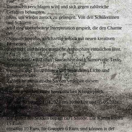
eine
Traumwelt verschlagen wird und sich gegen zahlreiche
Gefahren behaupten
muss, um wieder zurück zu gelangen. Von den Schülerinnen
und Schülern
wird eine überarbeitete Interpretation gespielt, die den Charme
des
Originals bewahrt, gleichzeitig jedoch mit neuen kreativen
Elementen
überrascht und in eine magische Atmosphäre eintauchen lässt.
"Zur
Smaragdstadt mit Taifun“ verzaubert durch humorvolle Texte,
umrahmt von
Gesangs- und Tanzeinlagen und besonderen Licht- und
Bühneneffekten.
Zahlreiche musikalische Szenen verleihen diesem
phantastischen
Familienmärchen einen harmonischen Klangteppich.
Weitere Termine: 24.04.2024 um 10:00 Uhr und 05.05.2024
um 16:00 Uhr
Die Dauer des Stückes beträgt ca. 1 Stunde. Die Karten kosten
15 Euro,
ermäßigt 10 Euro, für Gruppen 6 Euro, und können in der