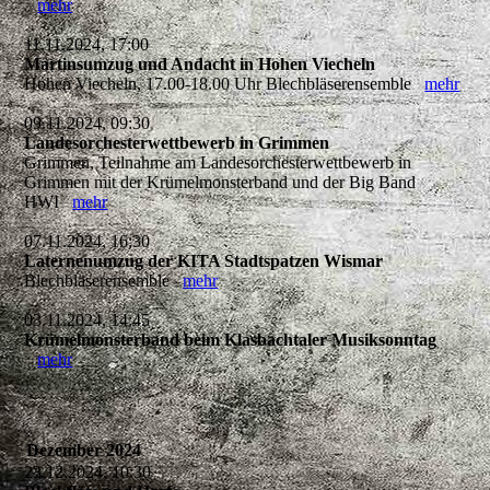
mehr
11.11.2024, 17:00
Martinsumzug und Andacht in Hohen Viecheln
Hohen Viecheln, 17.00-18.00 Uhr Blechbläserensemble
mehr
09.11.2024, 09:30
Landesorchesterwettbewerb in Grimmen
Grimmen, Teilnahme am Landesorchesterwettbewerb in
Grimmen mit der Krümelmonsterband und der Big Band
HWI
mehr
07.11.2024, 16:30
Laternenumzug der KITA Stadtspatzen Wismar
Blechbläserensemble
mehr
03.11.2024, 14:45
Krümelmonsterband beim Klasbachtaler Musiksonntag
mehr
Dezember 2024
23.12.2024, 10:30