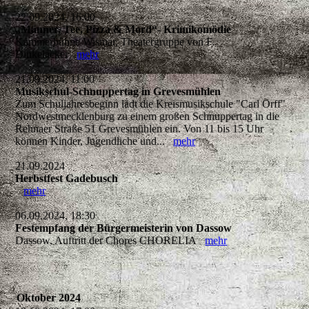
22.09.2024, 16:00
„Männer, Tee, Pizza & Mord“- Krimikomödie
Kammerbühne Wismar, Theatergruppe von F.
Dinkelacker
mehr
21.09.2024, 11:00
Musikschul-Schnuppertag in Grevesmühlen
Zum Schuljahresbeginn lädt die Kreismusikschule "Carl Orff"
Nordwestmecklenburg zu einem großen Schnuppertag in die
Rehnaer Straße 51 Grevesmühlen ein. Von 11 bis 15 Uhr
können Kinder, Jugendliche und...
mehr
21.09.2024
Herbstfest Gadebusch
mehr
06.09.2024, 18:30
Festempfang der Bürgermeisterin von Dassow
Dassow, Auftritt der Chores CHORELIA
mehr
Oktober 2024