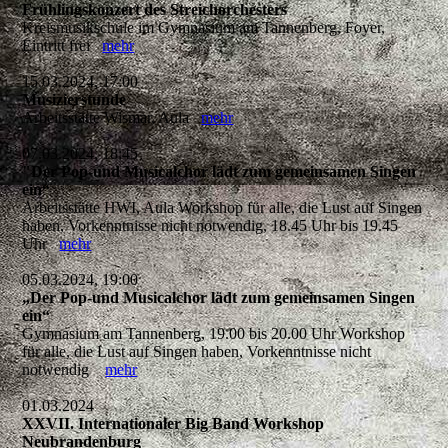
Frühlingskonzert des Streichorchesters
Kreismusikschule im Gymnasium am Tannenberg, Foyer,
Eintritt frei
mehr
15.03.2024, 17:00
Musizierstunde
Arbeitsstätte Wismar, Aula
mehr
07.03.2024, 18:45
"Der Pop-und Musicalchor lädt zum gemeinsamen Singen
ein“
Arbeitsstätte HWI, Aula Workshop für alle, die Lust auf Singen
haben, Vorkenntnisse nicht notwendig, 18.45 Uhr bis 19.45
Uhr
mehr
05.03.2024, 19:00
„Der Pop-und Musicalchor lädt zum gemeinsamen Singen
ein“
Gymnasium am Tannenberg, 19.00 bis 20.00 Uhr Workshop
für alle, die Lust auf Singen haben, Vorkenntnisse nicht
notwendig
mehr
01.03.2024
XXVII. Internationaler Big Band Workshop
Neubrandenburg