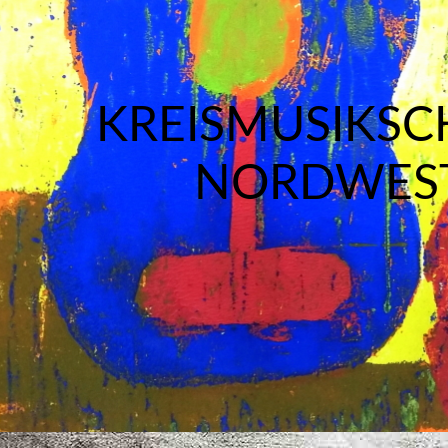
KREISMUSIKSC
NORDWES