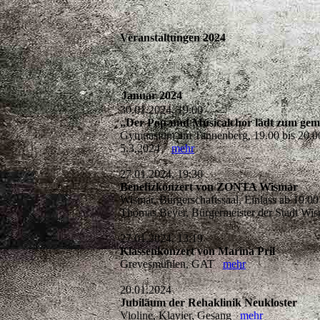
Veranstaltungen 2024
Januar 2024
30.01.2024, 19:00
„Der Pop-und Musicalchor lädt zum gem
Gymnasium am Tannenberg, 19.00 bis 20.00 
5.3.2024
mehr
27.01.2024, 19:30
Benefizkonzert von ZONTA Wismar
Wismar, Bürgerschaftssaal, Einlass ab 19:
Thomas Beyer, Bürgermeister der Stadt W
27.01.2024, 13:19
Klassenkonzert von Marina Pril
Grevesmühlen, GAT
mehr
20.01.2024
Jubiläum der Rehaklinik Neukloster
Violine, Klavier, Gesang
mehr