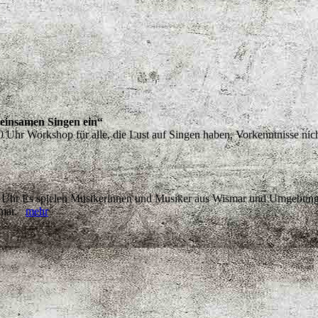
einsamen Singen ein“
Uhr Workshop für alle, die Lust auf Singen haben, Vorkenntnisse nic
00 Uhr Es spielen Musikerinnen und Musiker aus Wismar und Umgebung,
ismar.
mehr