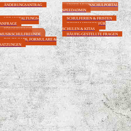
ÄNDERUNGSANTRAG
UNSER MUSIKSCHULPORTAL
SPEEDADMIN
VERANSTALTUNGS-
SCHULFERIEN & FRISTEN
ANFRAGE
INFORMATIONEN FÜR
FÖRDERVEREIN
SCHULEN & KITAS
MUSIKSCHULFREUNDE
HÄUFIG GESTELLTE FRAGEN
DOWNLOADS, FORMULARE &
SATZUNGEN