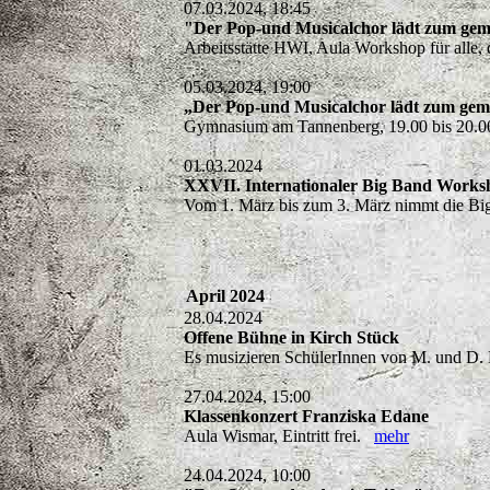
07.03.2024, 18:45
"Der Pop-und Musicalchor lädt zum gem
Arbeitsstätte HWI, Aula Workshop für alle,
05.03.2024, 19:00
„Der Pop-und Musicalchor lädt zum gem
Gymnasium am Tannenberg, 19.00 bis 20.00
01.03.2024
XXVII. Internationaler Big Band Work
Vom 1. März bis zum 3. März nimmt die B
April 2024
28.04.2024
Offene Bühne in Kirch Stück
Es musizieren SchülerInnen von M. und 
27.04.2024, 15:00
Klassenkonzert Franziska Edane
Aula Wismar, Eintritt frei.
mehr
24.04.2024, 10:00