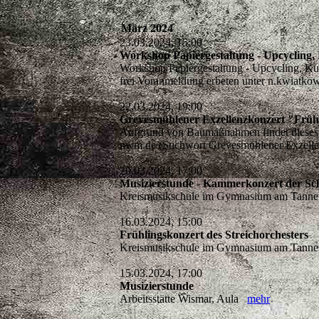
März 2024
23.03.2024, 15:00
Workshop Papiergestaltung - Upcycling,
Workshop Papiergestaltung - Upcycling, K
frei Voranmeldung erbeten unter n.kwia
22.03.2024, 19:00
Grevesmühlener Exzellenzkonzert 
Aufgrund von Baumaßnahmen findet dieses Kon
nwm.de (Stichwort Grevesmühlener Exzelle
20.03.2024, 17:00
Musizierstunde - Kammerkonzert der Sc
Kreismusikschule im Gymnasium am Tannenb
16.03.2024, 15:00
Frühlingskonzert des Streichorchesters
Kreismusikschule im Gymnasium am Tannenb
15.03.2024, 17:00
Musizierstunde
Arbeitsstätte Wismar, Aula
mehr