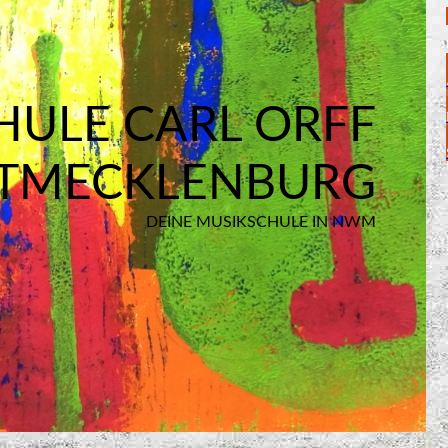
HULE CARL ORFF
TMECKLENBURG
DEINE MUSIKSCHULE IN NWM