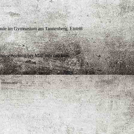
hule im Gymnasium am Tannenberg, Eintritt
nreservierung per Mail info (at) kms-