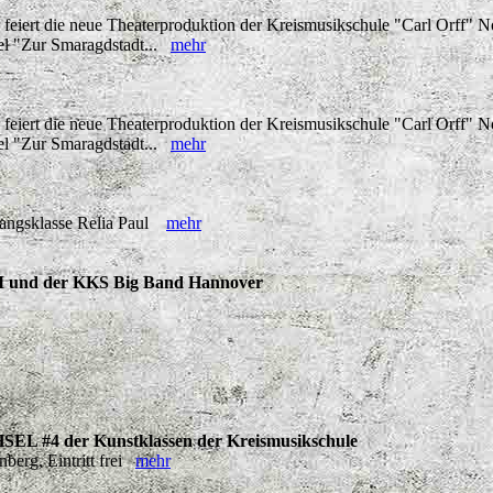
eiert die neue Theaterproduktion der Kreismusikschule "Carl Orff" 
el "Zur Smaragdstadt...
mehr
eiert die neue Theaterproduktion der Kreismusikschule "Carl Orff" 
el "Zur Smaragdstadt...
mehr
esangsklasse Relia Paul
mehr
I und der KKS Big Band Hannover
L #4 der Kunstklassen der Kreismusikschule
erg, Eintritt frei
mehr