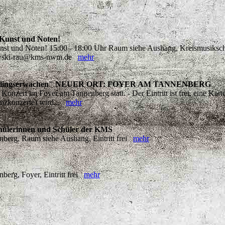
 Kunst und Noten!
unst und Noten! 15:00 - 18:00 Uhr Raum siehe Aushang, Kreismusiksc
tkowski-rau@kms-nwm.de
mehr
"Frühlingserwachen" NEUER ORT: FOYER AM TANNENBERG
zert im Foyer am Tannenberg statt. - Der Eintritt ist frei, eine Karte
nzkonzerte) wird...
mehr
hülerinnen und Schüler der KMS
erg, Raum siehe Aushang, Eintritt frei
mehr
erg, Foyer, Eintritt frei
mehr