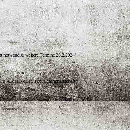
ht notwendig, weitere Termine 20.2.2024/
 u.A. das NoCap-Trio. Schirmherrschaft -