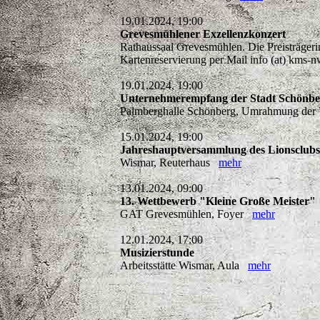
19.01.2024, 19:00
Grevesmühlener Exzellenzkonzert
Rathaussaal Grevesmühlen. Die Preisträgerin
Kartenreservierung per Mail info (at) kms
19.01.2024, 19:00
Unternehmerempfang der Stadt Schönber
Palmberghalle Schönberg, Umrahmung der V
15.01.2024, 19:00
Jahreshauptversammlung des Lionsclub
Wismar, Reuterhaus
mehr
13.01.2024, 09:00
13. Wettbewerb "Kleine Große Meister"
GAT Grevesmühlen, Foyer
mehr
12.01.2024, 17:00
Musizierstunde
Arbeitsstätte Wismar, Aula
mehr