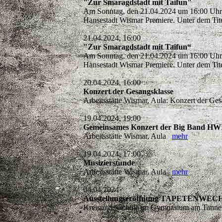
"Zur Smaragdstadt mit Taifun"
Am Sonntag, den 21.04.2024 um 16:00 Uhr f
Hansestadt Wismar Premiere. Unter dem Tit
21.04.2024, 16:00
"Zur Smaragdstadt mit Taifun“
Am Sonntag, den 21.04.2024 um 16:00 Uhr f
Hansestadt Wismar Premiere. Unter dem Tit
20.04.2024, 16:00
Konzert der Gesangsklasse
Arbeitsstätte Wismar, Aula: Konzert der G
19.04.2024, 19:00
Gemeinsames Konzert der Big Band HW
Arbeitsstätte Wismar, Aula
mehr
19.04.2024, 17:00
Musizierstunde
Arbeitsstätte Wismar, Aula
mehr
04.04.2024
Ausstellungseröffnung TAPETENWECHSE
Kreismusikschule im Gymnasium am Tannenb