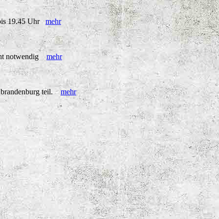
r bis 19.45 Uhr
mehr
icht notwendig
mehr
ubrandenburg teil.
mehr