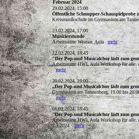
Februar 2024
29.02.2024, 15:00
Öffentliche Schnupper-Schauspielprobe 
Kreismusikschule im Gymnasium am Tannen
23.02.2024, 17:00
Musizierstunde
Arbeitsstätte Wismar, Aula
mehr
22.02.2024, 18:45
"Der Pop-und Musicalchor lädt zum gem
Arbeitsstätte HWI, Aula Workshop für alle,
mehr
20.02.2024, 19:00
„Der Pop-und Musicalchor lädt zum gem
Gymnasium am Tannenberg, 19.00 bis 20.00 
mehr
01.02.2024, 18:45
"Der Pop-und Musicalchor lädt zum gem
Arbeitsstätte HWI, Aula Workshop für alle,
7.3.2024
mehr