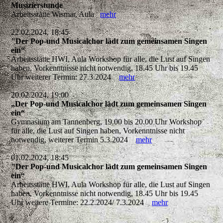
Musizierstunde
Arbeitsstätte Wismar, Aula
mehr
22.02.2024, 18:45
"Der Pop-und Musicalchor lädt zum gemeinsamen Singen
ein“
Arbeitsstätte HWI, Aula Workshop für alle, die Lust auf Singen
haben, Vorkenntnisse nicht notwendig, 18.45 Uhr bis 19.45
Uhr weiterer Termin: 27.3.2024
mehr
20.02.2024, 19:00
„Der Pop-und Musicalchor lädt zum gemeinsamen Singen
ein“
Gymnasium am Tannenberg, 19.00 bis 20.00 Uhr Workshop
für alle, die Lust auf Singen haben, Vorkenntnisse nicht
notwendig, weiterer Termin 5.3.2024
mehr
01.02.2024, 18:45
"Der Pop-und Musicalchor lädt zum gemeinsamen Singen
ein“
Arbeitsstätte HWI, Aula Workshop für alle, die Lust auf Singen
haben, Vorkenntnisse nicht notwendig, 18.45 Uhr bis 19.45
Uhr weitere Termine: 22.2.2024/ 7.3.2024
mehr