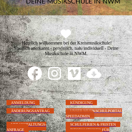
DEINE MUSIKSCHULE IN NWM
Herzlich willkommen bei der Kreismusikschule!
Staatlich anerkannt - persönlich, nah, individuell - Deine
Musikschule in NWM.
ANMELDUNG
KÜNDIGUNG
ÄNDERUNGSANTRAG
UNSER MUSIKSCHULPORTAL
SPEEDADMIN
VERANSTALTUNGS-
SCHULFERIEN & FRISTEN
ANFRAGE
INFORMATIONEN FÜR