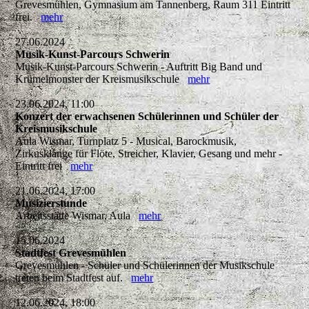
Grevesmühlen, Gymnasium am Tannenberg, Raum 311 Eintritt
frei.
mehr
27.06.2024
Musik-Kunst-Parcours Schwerin
Musik-Kunst-Parcours Schwerin - Auftritt Big Band und
Krümelmonster der Kreismusikschule
mehr
23.06.2024, 11:00
Konzert der erwachsenen Schülerinnen und Schüler der
Kreismusikschule
Aula Wismar, Turnplatz 5 - Musical, Barockmusik,
Zirkusklänge für Flöte, Streicher, Klavier, Gesang und mehr -
Eintritt frei
mehr
21.06.2024, 17:00
Musizierstunde
Arbeitsstätte Wismar, Aula
mehr
15.06.2024
Stadtfest Grevesmühlen
Grevesmühlen - Schüler und Schülerinnen der Musikschule
treten beim Stadtfest auf.
mehr
12.06.2024, 18:00