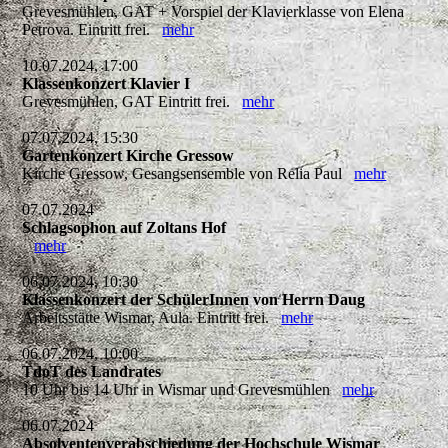
Grevesmühlen, GAT + Vorspiel der Klavierklasse von Elena
Petrova. Eintritt frei.
mehr
10.07.2024, 17:00
Klassenkonzert Klavier I
Grevesmühlen, GAT Eintritt frei.
mehr
07.07.2024, 15:30
Gartenkonzert Kirche Gressow
Kirche Gressow, Gesangsensemble von Relia Paul
mehr
07.07.2024
Schlagsophon auf Zoltans Hof
mehr
06.07.2024, 10:30
Klassenkonzert der SchülerInnen von Herrn Daug
Arbeitsstätte Wismar, Aula. Eintritt frei.
mehr
06.07.2024, 10:00
TdoT des Landrates
10 Uhr bis 14 Uhr in Wismar und Grevesmühlen
mehr
06.07.2024
Absolventenverabschiedung der Hochschule Wismar