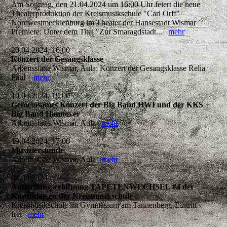
Am Sonntag, den 21.04.2024 um 16:00 Uhr feiert die neue
Theaterproduktion der Kreismusikschule "Carl Orff"
Nordwestmecklenburg im Theater der Hansestadt Wismar
Premiere. Unter dem Titel "Zur Smaragdstadt...
mehr
20.04.2024, 16:00
Konzert der Gesangsklasse
Arbeitsstätte Wismar, Aula: Konzert der Gesangsklasse Relia
Paul
mehr
19.04.2024, 19:00
Gemeinsames Konzert der Big Band HWI und der KKS
Big Band Hannover
Arbeitsstätte Wismar, Aula
mehr
19.04.2024, 17:00
Musizierstunde
Arbeitsstätte Wismar, Aula
mehr
04.04.2024
Ausstellungseröffnung TAPETENWECHSEL #4 der
Kunstklassen der Kreismusikschule
Kreismusikschule im Gymnasium am Tannenberg, Eintritt
frei
mehr