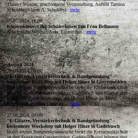
Theater Wismar, geschlossene Veranstaltung, Auftritt Tamina
Schuldes (Klasse A. Schuldes)
mehr
05.07.2024, 16:00
Klassenkonzert der SchülerInnen von Frau Bellmann
Arbeitsstätte Wismar, Aula. Eintritt frei.
mehr
August 2024
29.08.2024, 09:00
"E-Gitarre, Verstärkertechnik & Bandgründung" -
kostenloser Workshop mit Holger Hinze in Grevesmühlen
In der letzten Sommerferienwoche bietet die Kreismusikschule
an den Standorten Grevemühlen, Gadebusch und Wismar drei
kostenlose Band-Workshops mit Holger Hinze an. Diese
richten sich in erster Linie an...
mehr
27.08.2024, 09:00
"E-Gitarre, Verstärkertechnik & Bandgründung" -
kostenloser Workshop mit Holger Hinze in Gadebusch
In der letzten Sommerferienwoche bietet die Kreismusikschule
an den Standorten Grevemühlen, Gadebusch und Wismar drei