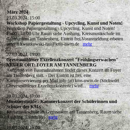
März 2024
23.03.2024, 15:00
Workshop Papiergestaltung - Upcycling, Kunst und Noten!
Workshop Papiergestaltung - Upcycling, Kunst und Noten!
15:00 - 18:00 Uhr Raum siehe Aushang, Kreismusikschule im
Gymnasium am Tannenberg, Eintritt frei Voranmeldung erbeten
unter n.kwiatkowski-rau@kms-nwm.de
mehr
22.03.2024, 19:00
Grevesmühlener Exzellenzkonzert "Frühlingserwachen"
NEUER ORT: FOYER AM TANNENBERG
Aufgrund von Baumaßnahmen findet dieses Konzert im Foyer
am Tannenberg statt. - Der Eintritt ist frei, eine
Kartenreservierung per Mail info (at) kms-nwm.de (Stichwort
Grevesmühlener Exzellenzkonzerte) wird...
mehr
20.03.2024, 17:00
Musizierstunde - Kammerkonzert der Schülerinnen und
Schüler der KMS
Kreismusikschule im Gymnasium am Tannenberg, Raum siehe
Aushang, Eintritt frei
mehr
16.03.2024, 15:00