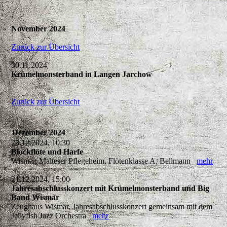
November 2024
Zurück zur Übersicht
30.11.2024
Krümelmonsterband in Langen Jarchow
Zurück zur Übersicht
Dezember 2024
23.12.2024, 10:30
Blockflöte und Harfe
Wismar, Malteser Pflegeheim, Flötenklasse A. Bellmann
mehr
21.12.2024, 15:00
Jahresabschlusskonzert mit Krümelmonsterband und Big
Band Wismar
Zeughaus Wismar, Jahresabschlusskonzert gemeinsam mit dem
Jellyfish Jazz Orchestra
mehr