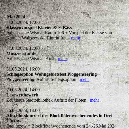
Mai 2024
31.05.2024, 17:00
Klassenvorspiel Klavier & E-Bass
Arbeitsstätte Wismar Raum 106 + Vorspiel der Klasse von
Kamilla Waliszewski. Eintritt frei.
mehr
31.05.2024, 17:00
Musizierstunde
Arbeitsstätte Wismar, Aula
mehr
31.05.2024, 16:00
Schlagsophon Wohngebietsfest Ploggenseering
Ploggenseering, Auftritt Schlagsophon
mehr
29.05.2024, 14:00
Lesewettbewerb
Zeughaus/Stadtbibliothek Auftritt der Flöten
mehr
26.05.2024, 14:00
Abschlusskonzert des Blockflötenwochenendes in Drei
Lützow
Dreilützow * Blockflötenwochenende vom 24.-26.Mai 2024