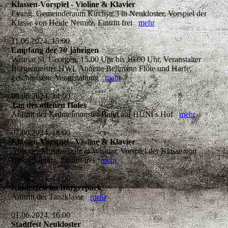
Klassen-Vorspiel - Violine & Klavier
Evang. Gemeinderaum Kirchstr.3 in Neukloster, Vorspiel der
Klasse von Heide Nemitz, Eintritt frei
mehr
11.06.2024, 15:00
Empfang der 70-jährigen
Wismar St. Georgen, 15.00 Uhr bis 16.00 Uhr, Veranstalter
Bürgermeister HWI, Annette Bellmann Flöte und Harfe,
geschlossene Veranstaltung
mehr
08.06.2024, 14:00
Tag des offenen Hofes
Auftritt der Krümelmonster-Band auf HÜNi s Hof
mehr
07.06.2024, 18:00
Klassen-Vorspiel - Violine & Klavier
Aula der Musikschule in Wismar, Vorspiel der Klasse von
Heide Nemitz, Eintritt frei
mehr
03.06.2024, 14:00
Kinderfest im Bürgerpark
Auftritt der Tanzklasse
mehr
01.06.2024, 16:00
Stadtfest Neukloster