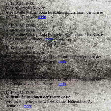
20.12.2024, 17:00
Klassenvorspiel Klavier
Arbeitsstätte Wismar, Aula Es spielen SchülerInnen der Klasse
von Elena Petrova.
mehr
20.12.2024, 15:30
Klassenvorspiel Klavier
Arbeitsstätte Wismar, Aula Es spielen SchülerInnen der Klasse
von Annerose Schuldes
mehr
19.12.2024, 17:00
Klassenvorspiel Klavier
Grevesmühlen GAT Raum 311 - Es spielen SchülerInnen der
Klavierklasse von Frau Petrova.
mehr
18.12.2024, 17:00
Klassenvorspiel Klavier
Grevesmühlen GAT Raum 311 - Es spielen SchülerInnen der
Klavierklasse von Frau Petrova.
mehr
18.12.2024, 15:30
Auftritt SchülerInnen der Flötenklasse
Wismar, Pflegeheim Schwarzes Kloster Flötenklasse A.
Bellmann
mehr