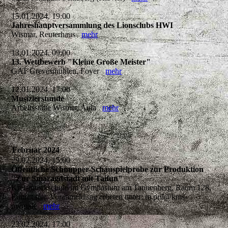
15.01.2024, 19:00
Jahreshauptversammlung des Lionsclubs HWI
Wismar, Reuterhaus
mehr
13.01.2024, 09:00
13. Wettbewerb "Kleine Große Meister"
GAT Grevesmühlen, Foyer
mehr
12.01.2024, 17:00
Musizierstunde
Arbeitsstätte Wismar, Aula
mehr
Februar 2024
29.02.2024, 15:00
Öffentliche Schnupper-Schauspielprobe zur Produktion
"Zur Smaragdstadt mit Taifun"
Kreismusikschule im Gymnasium am Tannenberg, Raum 128,
Eintritt frei, Voranmeldung erbeten unter: m.pril@kms-
nwm.de
mehr
23.02.2024, 17:00