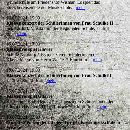
Grundschule am Friedenshof Wismar- Es spielt das
Streicherensemble der Musikschule.
mehr
16.07.2024, 19:00
Klassenkonzert der SchülerInnen von Frau Schülke II
Schlagsdorf, Musikraum der Regionalen Schule. Eintritt
frei.
mehr
16.07.2024, 17:00
Klassenvorspiel Klavier
Schule Neuburg * Es musizieren SchülerInnen der
Klavierklasse von Herrn Welke. * Eintritt frei
mehr
15.07.2024, 19:00
Klassenkonzert der SchülerInnen von Frau Schülke I
Carlow, Eintritt frei.
mehr
15.07.2024, 17:00
Klassenvorspiel Gitarre
Realschule Bad Kleinen * Es musizieren SchülerInnen der
Gitarrenklasse von Herrn Ludwig. * Eintritt frei
mehr
13.07.2024, 13:00
Musikfest & Tag der offenen Tür der Kreismusikschule in
Wismar