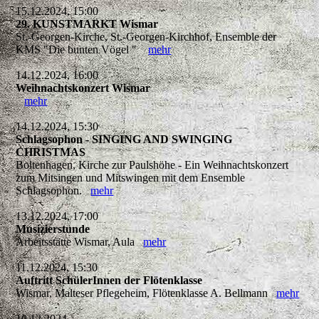
15.12.2024, 15:00
29. KUNSTMARKT Wismar
St.-Georgen-Kirche, St.-Georgen-Kirchhof, Ensemble der
KMS "Die bunten Vögel "
mehr
14.12.2024, 16:00
Weihnachtskonzert Wismar
mehr
14.12.2024, 15:30
Schlagsophon - SINGING AND SWINGING
CHRISTMAS
Boltenhagen, Kirche zur Paulshöhe - Ein Weihnachtskonzert
zum Mitsingen und Mitswingen mit dem Ensemble
Schlagsophon.
mehr
13.12.2024, 17:00
Musizierstunde
Arbeitsstätte Wismar, Aula
mehr
11.12.2024, 15:30
Auftritt SchülerInnen der Flötenklasse
Wismar, Malteser Pflegeheim, Flötenklasse A. Bellmann
mehr
10.12.2024