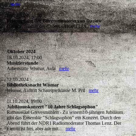
mehr
06.09.2024, 18:30
Festempfang der Bürgermeisterin von Dassow
Dassow, Auftritt der Chores CHORELIA
mehr
Oktober 2024
18.10.2024, 17:00
Musizierstunde
Arbeitstätte Wismar, Aula
mehr
12.10.2024
Bibliotheksnacht Wismar
Wismar, Auftritt Schauspielklasse M. Pril
mehr
11.10.2024, 19:00
Jubiläumskonzert "10 Jahre Schlagsophon"
Rathaussaal Grevesmühlen - Zu seinem10-jährigen Jubiläum
gibt das Ensemble "Schlagsophon" ein Konzert. Durch den
Abend führt der NDR1 Radiomoderator Thomas Lenz. Der
Eintritt ist frei, aber nur mit...
mehr