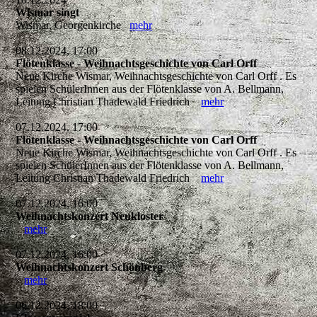
Wismar singt
Wismar, Georgenkirche
mehr
08.12.2024, 17:00
Flötenklasse - Weihnachtsgeschichte von Carl Orff
Neue Kirche Wismar, Weihnachtsgeschichte von Carl Orff . Es
spielen SchülerInnen aus der Flötenklasse von A. Bellmann,
Leitung Christian Thadewald Friedrich
mehr
07.12.2024, 17:00
Flötenklasse - Weihnachtsgeschichte von Carl Orff
Neue Kirche Wismar, Weihnachtsgeschichte von Carl Orff . Es
spielen SchülerInnen aus der Flötenklasse von A. Bellmann,
Leitung Christian Thadewald Friedrich
mehr
07.12.2024, 16:00
Weihnachtskonzert Neukloster
mehr
07.12.2024, 16:00
Weihnachtskonzert Schönberg
mehr
06.12.2024, 18:00