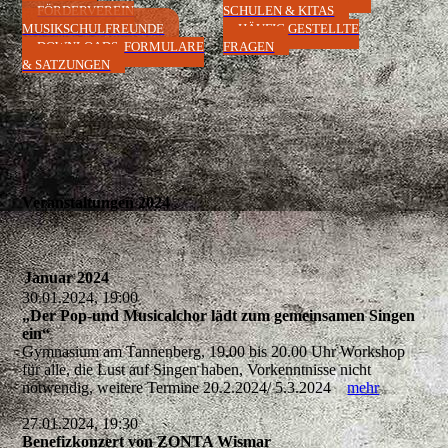
FÖRDERVEREIN
SCHULEN & KITAS
MUSIKSCHULFREUNDE
HÄUFIG GESTELLTE
DOWNLOADS, FORMULARE
FRAGEN
& SATZUNGEN
Veranstaltungen 2024
Januar 2024
30.01.2024, 19:00
„Der Pop-und Musicalchor lädt zum gemeinsamen Singen
ein“
Gymnasium am Tannenberg, 19.00 bis 20.00 Uhr Workshop
für alle, die Lust auf Singen haben, Vorkenntnisse nicht
notwendig, weitere Termine 20.2.2024/ 5.3.2024
mehr
27.01.2024, 19:30
Benefizkonzert von ZONTA Wismar