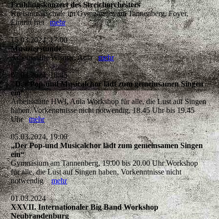
Frühlingskonzert des Streichorchesters
Kreismusikschule im Gymnasium am Tannenberg, Foyer,
Eintritt frei
mehr
15.03.2024, 17:00
Musizierstunde
Arbeitsstätte Wismar, Aula
mehr
07.03.2024, 18:45
"Der Pop-und Musicalchor lädt zum gemeinsamen Singen
ein“
Arbeitsstätte HWI, Aula Workshop für alle, die Lust auf Singen
haben, Vorkenntnisse nicht notwendig, 18.45 Uhr bis 19.45
Uhr
mehr
05.03.2024, 19:00
„Der Pop-und Musicalchor lädt zum gemeinsamen Singen
ein“
Gymnasium am Tannenberg, 19.00 bis 20.00 Uhr Workshop
für alle, die Lust auf Singen haben, Vorkenntnisse nicht
notwendig
mehr
01.03.2024
XXVII. Internationaler Big Band Workshop
Neubrandenburg