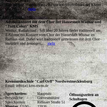
Klassenvorspiel
Arbeitsstätte Wismar, Aula - Es spielen SchülerInnen der Klasse
von Frau Ro,
mehr
01.12.2024, 17:00
Adventskonzert mit dem Chor der Hansestadt Wismar und
"Tutti Colori" KMS
Wismar, Rathaussaal - Seit über 20 Jahren findet traditionell am
1.Advent ein Konzert vom Chor der Hansestadt Wismar im
Rathaus statt. Dabei wird traditionell gemeinsam mit dem Chor
musiziert und gesungen,...
mehr
Kreismusikschule "Carl Orff" Nordwestmecklenburg
Email: info (at) kms-nwm.de
Sprechzeiten:
Hauptsitz
Öffnungszeiten an
Persönliche
Grevesmühlen
Schultagen
Sprechzeiten:
Rehnaer Straße 51
Montag
13:00 -
23936