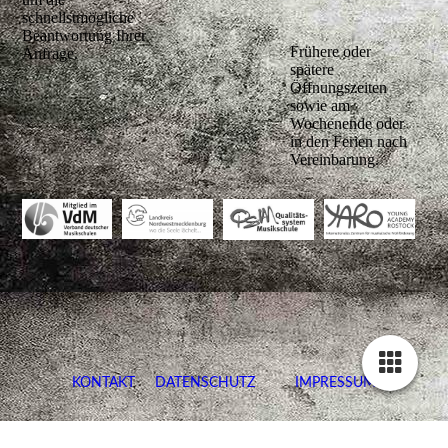
schnellstmögliche
Beantwortung Ihrer
Frühere oder
Anfrage.
spätere
Öffnungszeiten
sowie am
Wochenende oder
in den Ferien nach
Vereinbarung.
KONTAKT
DATENSCHUTZ
IMPRESSUM