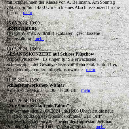
mit SchülerInnen der Klasse von A. Bellmann. Am Sonntag
gibt es dort um 14.00 Uhr ein kleines Abschlusskonzert für die
Eltern..
mehr
25.05.2024, 10:00
Sportlerehrung
Theater Wismar, Auftritt Blechbläser - geschlossene
Veranstaltung
mehr
18.05.2024, 16:00
GESANGSKONZERT auf Schloss Plüschow
Schloss Plüschow - Es singen für Sie erwachsene
Schüler:Innen der Gesangsklasse von Relia Paul. Eintritt frei.
Reservierungen unter: info@kms-nwm.de
mehr
11.05.2024, 13:00
Schlagzeugworkshop Wismar
Arbeitsstätte Wismar 13:00 - 17:00 Uhr
mehr
05.05.2024, 16:00
"Zur Smaragdstadt mit Taifun"
Am Sonntag, den 21.04.2024 um 16:00 Uhr feiert die neue
Theaterproduktion der Kreismusikschule "Carl Orff"
Nordwestmecklenburg im Theater der Hansestadt Wismar
Premiere. Unter dem Titel "Zur Smaragdstadt...
mehr