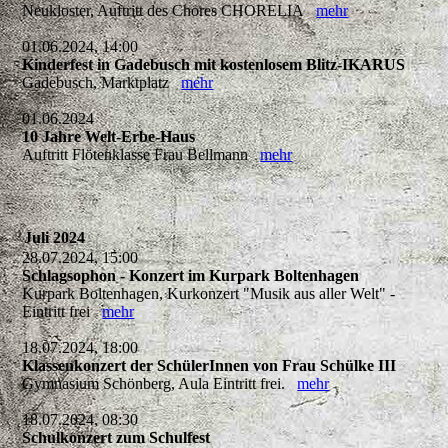
Neukloster, Auftritt des Chores CHORELIA
mehr
01.06.2024, 14:00
Kinderfest in Gadebusch mit kostenlosem Blitz-IKARUS
Gadebusch, Marktplatz
mehr
01.06.2024
10 Jahre Welt-Erbe-Haus
Auftritt Flötenklasse Frau Bellmann
mehr
Juli 2024
28.07.2024, 15:00
Schlagsophon - Konzert im Kurpark Boltenhagen
Kurpark Boltenhagen, Kurkonzert "Musik aus aller Welt" -
Eintritt frei
mehr
18.07.2024, 18:00
Klassenkonzert der SchülerInnen von Frau Schülke III
Gymnasium Schönberg, Aula Eintritt frei.
mehr
18.07.2024, 08:30
Schulkonzert zum Schulfest