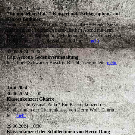
03.05.2024, 19:00
"Komm lieber Mai..." Konzert mit "Schlagsophon" auf
Schloss Bothmer
Schloss Bothmer, Westlicher Pferdestall +++ Freuen Sie sich
auf einen unterhaltsamen musikalischen Abend mit dem
Ensemble "Schlagsophon". Moderiert wird das Konzert von
Dirk Hammerich. Einlass ab 18.30 Uhr,...
mehr
03.05.2024, 10:00
Cap-Arkona-Gedenkveranstaltung
Insel Poel (Schwarzer Busch) - Blechbläserquintett
mehr
Juni 2024
30.06.2024, 11:00
Klassenkonzert Gitarre
Arbeitsstätte Wismar, Aula * Ein Klassenkonzert der
SchülerInnen der Gitarrenklasse von Herrn Wolf. Eintritt
fei.
mehr
29.06.2024, 10:30
Klassenkonzert der SchülerInnen von Herrn Daug