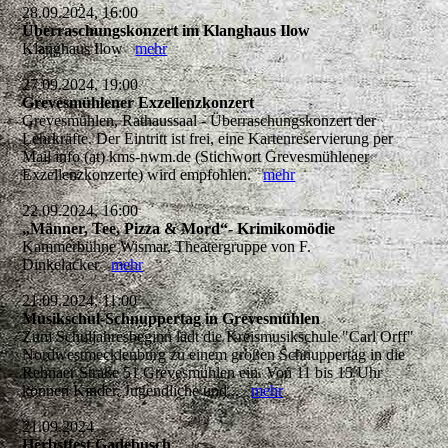
28.09.2024, 16:00
Überraschungskonzert im Klanghaus Ilow
Klanghaus Ilow
mehr
27.09.2024, 19:00
Grevesmühlener Exzellenzkonzert
Grevesmühlen, Rathaussaal - Überraschungskonzert der
Lehrkräfte. Der Eintritt ist frei, eine Kartenreservierung per
Mail info (at) kms-nwm.de (Stichwort Grevesmühlener
Exzellenzkonzerte) wird empfohlen.
mehr
22.09.2024, 16:00
„Männer, Tee, Pizza & Mord“- Krimikomödie
Kammerbühne Wismar, Theatergruppe von F.
Dinkelacker
mehr
21.09.2024, 11:00
Musikschul-Schnuppertag in Grevesmühlen
Zum Schuljahresbeginn lädt die Kreismusikschule "Carl Orff"
Nordwestmecklenburg zu einem großen Schnuppertag in die
Rehnaer Straße 51 Grevesmühlen ein. Von 11 bis 15 Uhr
können Kinder, Jugendliche und...
mehr
21.09.2024
Herbstfest Gadebusch