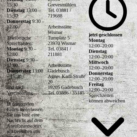
15:30
Grevesmühlen
Dienstag
13:00 –
Tel. 03881 /
15:30
719688
Donnerstag
9:30 –
12.00
Arbeitsstätte
Wismar
jetzt geschlossen
Telefonische
Turnplatz 5
Montag
Sprechzeiten:
23970 Wismar
12
:
00
–
20
:
00
Montag
9:30 –
Tel. 03841 /
Dienstag
12:00
211881
12
:
00
–
20
:
00
Dienstag
9:30 –
Mittwoch
12:00
Arbeitsstätte
12
:
00
–
20
:
00
Donnerstag
13:00
Gadebusch
Donnerstag
– 15:30
Agnes-Karll-Straße
12
:
00
–
20
:
00
20
Freitag
und nach
19205 Gadebusch
12
:
00
–
20
:
00
Vereinbarung
Tel. 03886 / 35185
Sprechzeiten
können abweichen
In dringenden
Fällen hinterlassen
Sie uns bitte eine
Nachricht auf dem
Anrufbeantworter,
wir bemühen uns
um die