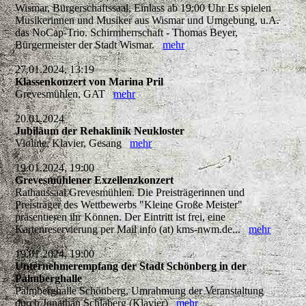
Wismar, Bürgerschaftssaal, Einlass ab 19:00 Uhr Es spielen
Musikerinnen und Musiker aus Wismar und Umgebung, u.A.
das NoCap-Trio. Schirmherrschaft - Thomas Beyer,
Bürgermeister der Stadt Wismar.
mehr
27.01.2024, 13:19
Klassenkonzert von Marina Pril
Grevesmühlen, GAT
mehr
20.01.2024
Jubiläum der Rehaklinik Neukloster
Violine, Klavier, Gesang
mehr
19.01.2024, 19:00
Grevesmühlener Exzellenzkonzert
Rathaussaal Grevesmühlen. Die Preisträgerinnen und
Preisträger des Wettbewerbs "Kleine Große Meister"
präsentieren ihr Können. Der Eintritt ist frei, eine
Kartenreservierung per Mail info (at) kms-nwm.de...
mehr
19.01.2024, 19:00
Unternehmerempfang der Stadt Schönberg in der
Palmberghalle
Palmberghalle Schönberg, Umrahmung der Veranstaltung
durch Jonathan Schlaberg (Klavier)
mehr