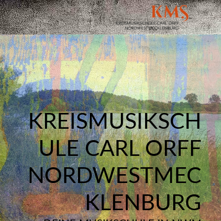
KREISMUSIKSCH
ULE CARL ORFF
NORDWESTMEC
KLENBURG