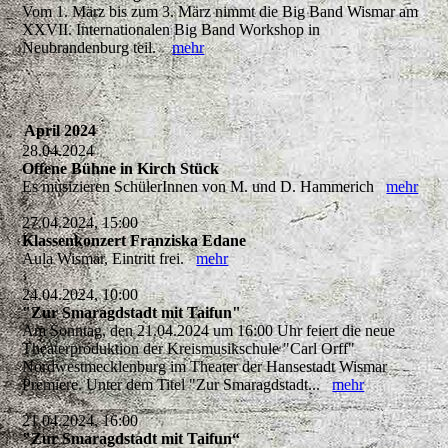
Vom 1. März bis zum 3. März nimmt die Big Band Wismar am
XXVII. Internationalen Big Band Workshop in
Neubrandenburg teil.
mehr
April 2024
28.04.2024
Offene Bühne in Kirch Stück
Es musizieren SchülerInnen von M. und D. Hammerich
mehr
27.04.2024, 15:00
Klassenkonzert Franziska Edane
Aula Wismar, Eintritt frei.
mehr
24.04.2024, 10:00
"Zur Smaragdstadt mit Taifun"
Am Sonntag, den 21.04.2024 um 16:00 Uhr feiert die neue
Theaterproduktion der Kreismusikschule "Carl Orff"
Nordwestmecklenburg im Theater der Hansestadt Wismar
Premiere. Unter dem Titel "Zur Smaragdstadt...
mehr
21.04.2024, 16:00
"Zur Smaragdstadt mit Taifun“