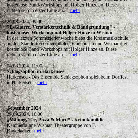
kostenlose Band-Workshops mit Holger Hinze an. Diese
richten sich in erster Linie an...
mehr
26.08.2024, 09:00
"E-Gitarre, Verstärkertechnik & Bandgründung" -
kostenloser Workshop mit Holger Hinze in Wismar
In der letzten Sommerferienwoche bietet die Kreismusikschule
an den Standorten Grevemühlen, Gadebusch und Wismar drei
kostenlose Band-Workshops mit Holger Hinze an. Diese
richten sich in erster Linie an...
mehr
04.08.2024, 11:00
Schlagsophon in Harkensee
Harkensee - Das Ensemble Schlagsophon spielt beim Dorffest
in Harkensee.
mehr
September 2024
29.09.2024, 16:00
„Männer, Tee, Pizza & Mord“ - Krimikomödie
Kammerbühne Wismar, Theatergruppe von F.
Dinkelacker
mehr