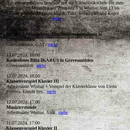
Am zweiten Juliwochenende lädt die Kreismusikschule ein zum
traditionellen Musikfest am Turnplatz 5 in Wismar. Von 13 bis
17 Uhr erleben die Gäste Musik, Tanz, Schauspiel und Kunst
mit allen Sinnen - bei...
mehr
13.07.2024, 10:30
IKARUS Schuljahres-Abschlussveranstaltung in
Grevesmühlen
Grevesmühlen, GAT
mehr
13.07.2024, 10:00
Kostenloses Blitz-IKARUS in Grevesmühlen
Grevesmühlen
mehr
12.07.2024, 18:00
Klassenvorspiel Klavier III
Arbeitsstätte Wismar + Vorspiel der Klavierklasse von Elena
Petrova. Eintritt frei.
mehr
12.07.2024, 17:00
Musizierstunde
Arbeitsstätte Wismar, Aula
mehr
11.07.2024, 17:00
Klassenvorspiel Klavier II