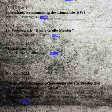
15.01.2024, 19:00
Jahreshauptversammlung des Lionsclubs HWI
Wismar, Reuterhaus
mehr
13.01.2024, 09:00
13. Wettbewerb "Kleine Große Meister"
GAT Grevesmühlen, Foyer
mehr
12.01.2024, 17:00
Musizierstunde
Arbeitsstätte Wismar, Aula
mehr
Februar 2024
29.02.2024, 15:00
Öffentliche Schnupper-Schauspielprobe zur Produktion
"Zur Smaragdstadt mit Taifun"
Kreismusikschule im Gymnasium am Tannenberg, Raum 128,
Eintritt frei, Voranmeldung erbeten unter: m.pril@kms-
nwm.de
mehr
23.02.2024, 17:00