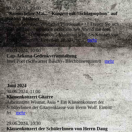
03.05.2024, 19:00
"Komm lieber Mai..." Konzert mit "Schlagsophon" auf
Schloss Bothmer
Schloss Bothmer, Westlicher Pferdestall +++ Freuen Sie sich
auf einen unterhaltsamen musikalischen Abend mit dem
Ensemble "Schlagsophon". Moderiert wird das Konzert von
Dirk Hammerich. Einlass ab 18.30 Uhr,...
mehr
03.05.2024, 10:00
Cap-Arkona-Gedenkveranstaltung
Insel Poel (Schwarzer Busch) - Blechbläserquintett
mehr
Juni 2024
30.06.2024, 11:00
Klassenkonzert Gitarre
Arbeitsstätte Wismar, Aula * Ein Klassenkonzert der
SchülerInnen der Gitarrenklasse von Herrn Wolf. Eintritt
fei.
mehr
29.06.2024, 10:30
Klassenkonzert der SchülerInnen von Herrn Daug