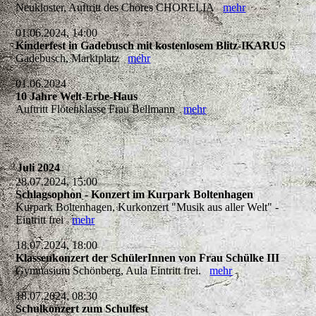
Neukloster, Auftritt des Chores CHORELIA
mehr
01.06.2024, 14:00
Kinderfest in Gadebusch mit kostenlosem Blitz-IKARUS
Gadebusch, Marktplatz
mehr
01.06.2024
10 Jahre Welt-Erbe-Haus
Auftritt Flötenklasse Frau Bellmann
mehr
Juli 2024
28.07.2024, 15:00
Schlagsophon - Konzert im Kurpark Boltenhagen
Kurpark Boltenhagen, Kurkonzert "Musik aus aller Welt" -
Eintritt frei
mehr
18.07.2024, 18:00
Klassenkonzert der SchülerInnen von Frau Schülke III
Gymnasium Schönberg, Aula Eintritt frei.
mehr
18.07.2024, 08:30
Schulkonzert zum Schulfest