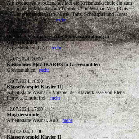
Am zweiten Juliwochenende lädt die Kreismusikschule ein zum
traditionellen Musikfest am Turnplatz 5 in Wismar. Von 13 bis
17 Uhr erleben die Gäste Musik, Tanz, Schauspiel und Kunst
mit allen Sinnen - bei...
mehr
13.07.2024, 10:30
IKARUS Schuljahres-Abschlussveranstaltung in
Grevesmühlen
Grevesmühlen, GAT
mehr
13.07.2024, 10:00
Kostenloses Blitz-IKARUS in Grevesmühlen
Grevesmühlen
mehr
12.07.2024, 18:00
Klassenvorspiel Klavier III
Arbeitsstätte Wismar + Vorspiel der Klavierklasse von Elena
Petrova. Eintritt frei.
mehr
12.07.2024, 17:00
Musizierstunde
Arbeitsstätte Wismar, Aula
mehr
11.07.2024, 17:00
Klassenvorspiel Klavier II