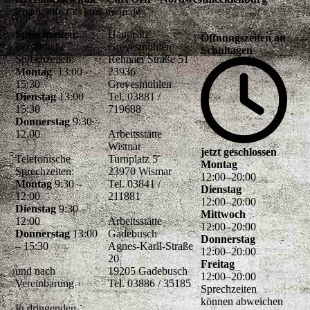
Email: info (at) kms-nwm.de
Sprechzeiten:
Hauptsitz
Öffnungszeiten an
Persönliche
Grevesmühlen
Schultagen
Sprechzeiten:
Rehnaer Straße 51
Montag
13:00 -
23936
15:30
Grevesmühlen
Dienstag
13:00 –
Tel. 03881 /
15:30
719688
Donnerstag
9:30 –
12.00
Arbeitsstätte
Wismar
jetzt geschlossen
Telefonische
Turnplatz 5
Montag
Sprechzeiten:
23970 Wismar
12
:
00
–
20
:
00
Montag
9:30 –
Tel. 03841 /
Dienstag
12:00
211881
12
:
00
–
20
:
00
Dienstag
9:30 –
Mittwoch
12:00
Arbeitsstätte
12
:
00
–
20
:
00
Donnerstag
13:00
Gadebusch
Donnerstag
– 15:30
Agnes-Karll-Straße
12
:
00
–
20
:
00
20
Freitag
und nach
19205 Gadebusch
12
:
00
–
20
:
00
Vereinbarung
Tel. 03886 / 35185
Sprechzeiten
können abweichen
In dringenden