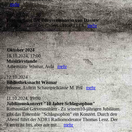
mehr
06.09.2024, 18:30
Festempfang der Bürgermeisterin von Dassow
Dassow, Auftritt der Chores CHORELIA
mehr
Oktober 2024
18.10.2024, 17:00
Musizierstunde
Arbeitstätte Wismar, Aula
mehr
12.10.2024
Bibliotheksnacht Wismar
Wismar, Auftritt Schauspielklasse M. Pril
mehr
11.10.2024, 19:00
Jubiläumskonzert "10 Jahre Schlagsophon"
Rathaussaal Grevesmühlen - Zu seinem10-jährigen Jubiläum
gibt das Ensemble "Schlagsophon" ein Konzert. Durch den
Abend führt der NDR1 Radiomoderator Thomas Lenz. Der
Eintritt ist frei, aber nur mit...
mehr