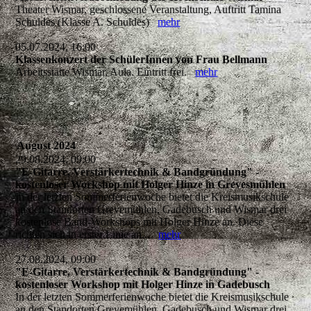
Theater Wismar, geschlossene Veranstaltung, Auftritt Tamina
Schuldes (Klasse A. Schuldes)
mehr
05.07.2024, 16:00
Klassenkonzert der SchülerInnen von Frau Bellmann
Arbeitsstätte Wismar, Aula. Eintritt frei.
mehr
August 2024
29.08.2024, 09:00
"E-Gitarre, Verstärkertechnik & Bandgründung" -
kostenloser Workshop mit Holger Hinze in Grevesmühlen
In der letzten Sommerferienwoche bietet die Kreismusikschule
an den Standorten Grevemühlen, Gadebusch und Wismar drei
kostenlose Band-Workshops mit Holger Hinze an. Diese
richten sich in erster Linie an...
mehr
27.08.2024, 09:00
"E-Gitarre, Verstärkertechnik & Bandgründung" -
kostenloser Workshop mit Holger Hinze in Gadebusch
In der letzten Sommerferienwoche bietet die Kreismusikschule
an den Standorten Grevemühlen, Gadebusch und Wismar drei