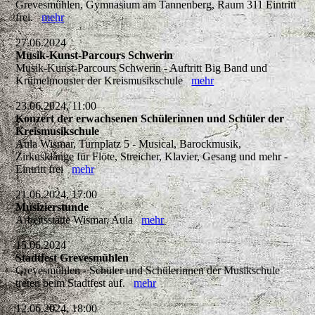
Grevesmühlen, Gymnasium am Tannenberg, Raum 311 Eintritt
frei.
mehr
27.06.2024
Musik-Kunst-Parcours Schwerin
Musik-Kunst-Parcours Schwerin - Auftritt Big Band und
Krümelmonster der Kreismusikschule
mehr
23.06.2024, 11:00
Konzert der erwachsenen Schülerinnen und Schüler der
Kreismusikschule
Aula Wismar, Turnplatz 5 - Musical, Barockmusik,
Zirkusklänge für Flöte, Streicher, Klavier, Gesang und mehr -
Eintritt frei
mehr
21.06.2024, 17:00
Musizierstunde
Arbeitsstätte Wismar, Aula
mehr
15.06.2024
Stadtfest Grevesmühlen
Grevesmühlen - Schüler und Schülerinnen der Musikschule
treten beim Stadtfest auf.
mehr
12.06.2024, 18:00