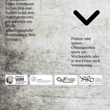
Fällen hinterlassen
Sie uns bitte eine
Nachricht auf dem
Anrufbeantworter,
wir bemühen uns
um die
schnellstmögliche
Beantwortung Ihrer
Frühere oder
Anfrage.
spätere
Öffnungszeiten
sowie am
Wochenende oder
in den Ferien nach
Vereinbarung.