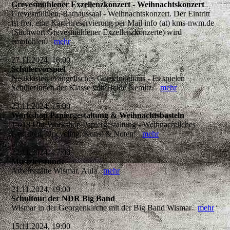
Grevesmühlener Exzellenzkonzert - Weihnachtskonzert
Grevesmühlen, Rathaussaal - Weihnachtskonzert. Der Eintritt
ist frei, eine Kartenreservierung per Mail info (at) kms-nwm.de
(Stichwort Grevesmühlener Exzellenzkonzerte) wird
empfohlen.
mehr
27.11.2024, 18:00
Schülervorspiel
Neukloster, evangelisches Gemeindehaus - Es spielen
SchülerInnen der Klasse von Heide Nemitz.
mehr
23.11.2024, 15:00
Workshop Papiergestaltung & Weihnachtsbasteln
15-18 Uhr Workshop Papiergestaltung - Weihnachtliches
Gestalten, Upcycling, Kunst & Noten!
mehr
22.11.2024, 17:00
Musizierstunde
Arbeitsstätte Wismar, Aula
mehr
21.11.2024, 19:00
Schultour der NDR Big Band
Wismar in der Georgenkirche mit der Big Band Wismar
mehr
15.11.2024, 19:00