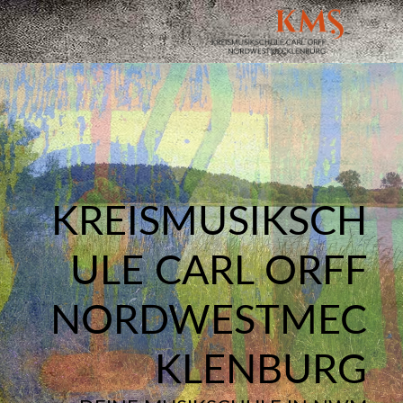
KREISMUSIKSCH
ULE CARL ORFF
NORDWESTMEC
KLENBURG