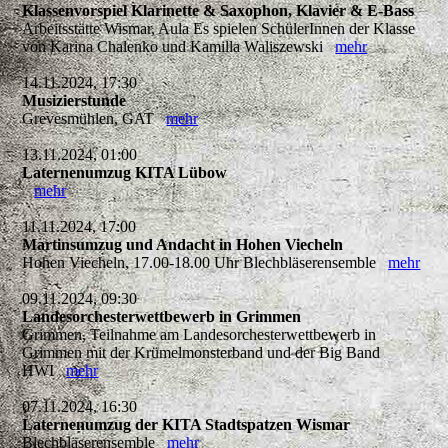
Klassenvorspiel Klarinette & Saxophon, Klavier & E-Bass
Arbeitsstätte Wismar, Aula Es spielen SchülerInnen der Klasse
von Karina Chalenko und Kamilla Waliszewski
mehr
14.11.2024, 17:30
Musizierstunde
Grevesmühlen, GAT
mehr
13.11.2024, 01:00
Laternenumzug KITA Lübow
mehr
11.11.2024, 17:00
Martinsumzug und Andacht in Hohen Viecheln
Hohen Viecheln, 17.00-18.00 Uhr Blechbläserensemble
mehr
09.11.2024, 09:30
Landesorchesterwettbewerb in Grimmen
Grimmen, Teilnahme am Landesorchesterwettbewerb in
Grimmen mit der Krümelmonsterband und der Big Band
HWI
mehr
07.11.2024, 16:30
Laternenumzug der KITA Stadtspatzen Wismar
Blechbläserensemble
mehr