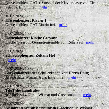
Grevesmühlen, GAT + Vorspiel der Klavierklasse von Elena
Petrova. Eintritt frei.
mehr
10.07.2024, 17:00
Klassenkonzert Klavier I
Grevesmühlen, GAT Eintritt frei.
mehr
07.07.2024, 15:30
Gartenkonzert Kirche Gressow
Kirche Gressow, Gesangsensemble von Relia Paul
mehr
07.07.2024
Schlagsophon auf Zoltans Hof
mehr
06.07.2024, 10:30
Klassenkonzert der SchülerInnen von Herrn Daug
Arbeitsstätte Wismar, Aula. Eintritt frei.
mehr
06.07.2024, 10:00
TdoT des Landrates
10 Uhr bis 14 Uhr in Wismar und Grevesmühlen
mehr
06.07.2024
Absolventenverabschiedung der Hochschule Wismar