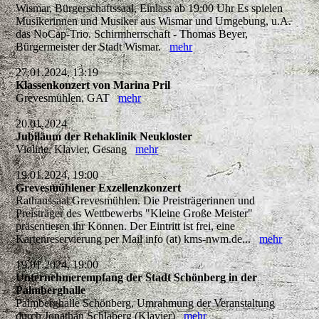
Wismar, Bürgerschaftssaal, Einlass ab 19:00 Uhr Es spielen
Musikerinnen und Musiker aus Wismar und Umgebung, u.A.
das NoCap-Trio. Schirmherrschaft - Thomas Beyer,
Bürgermeister der Stadt Wismar.
mehr
27.01.2024, 13:19
Klassenkonzert von Marina Pril
Grevesmühlen, GAT
mehr
20.01.2024
Jubiläum der Rehaklinik Neukloster
Violine, Klavier, Gesang
mehr
19.01.2024, 19:00
Grevesmühlener Exzellenzkonzert
Rathaussaal Grevesmühlen. Die Preisträgerinnen und
Preisträger des Wettbewerbs "Kleine Große Meister"
präsentieren ihr Können. Der Eintritt ist frei, eine
Kartenreservierung per Mail info (at) kms-nwm.de...
mehr
19.01.2024, 19:00
Unternehmerempfang der Stadt Schönberg in der
Palmberghalle
Palmberghalle Schönberg, Umrahmung der Veranstaltung
durch Jonathan Schlaberg (Klavier)
mehr