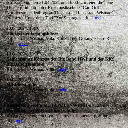
Am Sonntag, den 21.04.2024 um 16:00 Uhr feiert die neue
Theaterproduktion der Kreismusikschule "Carl Orff"
Nordwestmecklenburg im Theater der Hansestadt Wismar
Premiere. Unter dem Titel "Zur Smaragdstadt...
mehr
20.04.2024, 16:00
Konzert der Gesangsklasse
Arbeitsstätte Wismar, Aula: Konzert der Gesangsklasse Relia
Paul
mehr
19.04.2024, 19:00
Gemeinsames Konzert der Big Band HWI und der KKS
Big Band Hannover
Arbeitsstätte Wismar, Aula
mehr
19.04.2024, 17:00
Musizierstunde
Arbeitsstätte Wismar, Aula
mehr
04.04.2024
Ausstellungseröffnung TAPETENWECHSEL #4 der
Kunstklassen der Kreismusikschule
Kreismusikschule im Gymnasium am Tannenberg, Eintritt
frei
mehr