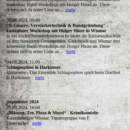
kostenlose Band-Workshops mit Holger Hinze an. Diese
richten sich in erster Linie an...
mehr
26.08.2024, 09:00
"E-Gitarre, Verstärkertechnik & Bandgründung" -
kostenloser Workshop mit Holger Hinze in Wismar
In der letzten Sommerferienwoche bietet die Kreismusikschule
an den Standorten Grevemühlen, Gadebusch und Wismar drei
kostenlose Band-Workshops mit Holger Hinze an. Diese
richten sich in erster Linie an...
mehr
04.08.2024, 11:00
Schlagsophon in Harkensee
Harkensee - Das Ensemble Schlagsophon spielt beim Dorffest
in Harkensee.
mehr
September 2024
29.09.2024, 16:00
„Männer, Tee, Pizza & Mord“ - Krimikomödie
Kammerbühne Wismar, Theatergruppe von F.
Dinkelacker
mehr