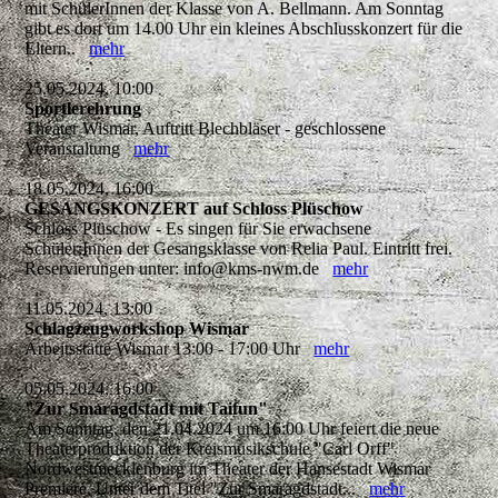
mit SchülerInnen der Klasse von A. Bellmann. Am Sonntag
gibt es dort um 14.00 Uhr ein kleines Abschlusskonzert für die
Eltern..
mehr
25.05.2024, 10:00
Sportlerehrung
Theater Wismar, Auftritt Blechbläser - geschlossene
Veranstaltung
mehr
18.05.2024, 16:00
GESANGSKONZERT auf Schloss Plüschow
Schloss Plüschow - Es singen für Sie erwachsene
Schüler:Innen der Gesangsklasse von Relia Paul. Eintritt frei.
Reservierungen unter: info@kms-nwm.de
mehr
11.05.2024, 13:00
Schlagzeugworkshop Wismar
Arbeitsstätte Wismar 13:00 - 17:00 Uhr
mehr
05.05.2024, 16:00
"Zur Smaragdstadt mit Taifun"
Am Sonntag, den 21.04.2024 um 16:00 Uhr feiert die neue
Theaterproduktion der Kreismusikschule "Carl Orff"
Nordwestmecklenburg im Theater der Hansestadt Wismar
Premiere. Unter dem Titel "Zur Smaragdstadt...
mehr