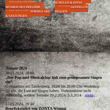
FÖRDERVEREIN
SCHULEN & KITAS
MUSIKSCHULFREUNDE
HÄUFIG GESTELLTE
DOWNLOADS, FORMULARE
FRAGEN
& SATZUNGEN
Veranstaltungen 2024
Januar 2024
30.01.2024, 19:00
„Der Pop-und Musicalchor lädt zum gemeinsamen Singen
ein“
Gymnasium am Tannenberg, 19.00 bis 20.00 Uhr Workshop
für alle, die Lust auf Singen haben, Vorkenntnisse nicht
notwendig, weitere Termine 20.2.2024/ 5.3.2024
mehr
27.01.2024, 19:30
Benefizkonzert von ZONTA Wismar