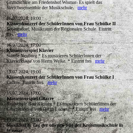
Grundschule am Friedenshof Wismar- Es spielt das
Streicherensemble der Musikschule.
mehr
16.07.2024, 19:00
Klassenkonzert der SchülerInnen von Frau Schülke II
Schlagsdorf, Musikraum der Regionalen Schule. Eintritt
frei.
mehr
16.07.2024, 17:00
Klassenvorspiel Klavier
Schule Neuburg * Es musizieren SchülerInnen der
Klavierklasse von Herrn Welke. * Eintritt frei
mehr
15.07.2024, 19:00
Klassenkonzert der SchülerInnen von Frau Schülke I
Carlow, Eintritt frei.
mehr
15.07.2024, 17:00
Klassenvorspiel Gitarre
Realschule Bad Kleinen * Es musizieren SchülerInnen der
Gitarrenklasse von Herrn Ludwig. * Eintritt frei
mehr
13.07.2024, 13:00
Musikfest & Tag der offenen Tür der Kreismusikschule in
Wismar