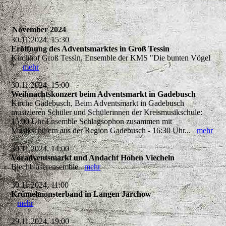
November 2024
30.11.2024, 15:30
Eröffnung des Adventsmarktes in Groß Tessin
Kirchhof Groß Tessin, Ensemble der KMS "Die bunten Vögel
"
mehr
30.11.2024, 15:00
Weihnachtskonzert beim Adventsmarkt in Gadebusch
Kirche Gadebusch, Beim Adventsmarkt in Gadebusch
musizieren Schüler und Schülerinnen der Kreismusikschule:
15:00 Uhr Ensemble Schlagsophon zusammen mit
Musikschülern aus der Region Gadebusch - 16:30 Uhr...
mehr
30.11.2024, 14:00
Voradventsmarkt und Andacht Hohen Viecheln
Blechbläserensemble
mehr
30.11.2024, 11:00
Krümelmonsterband in Langen Jarchow
mehr
29.11.2024, 19:00