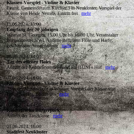
Klassen-Vorspiel - Violine & Klavier
Evang. Gemeinderaum Kirchstr.3 in Neukloster, Vorspiel der
Klasse von Heide Nemitz, Eintritt frei
mehr
11.06.2024, 15:00
Empfang der 70-jährigen
Wismar St. Georgen, 15.00 Uhr bis 16.00 Uhr, Veranstalter
Bürgermeister HWI, Annette Bellmann Flöte und Harfe,
geschlossene Veranstaltung
mehr
08.06.2024, 14:00
Tag des offenen Hofes
Auftritt der Krümelmonster-Band auf HÜNi s Hof
mehr
07.06.2024, 18:00
Klassen-Vorspiel - Violine & Klavier
Aula der Musikschule in Wismar, Vorspiel der Klasse von
Heide Nemitz, Eintritt frei
mehr
03.06.2024, 14:00
Kinderfest im Bürgerpark
Auftritt der Tanzklasse
mehr
01.06.2024, 16:00
Stadtfest Neukloster