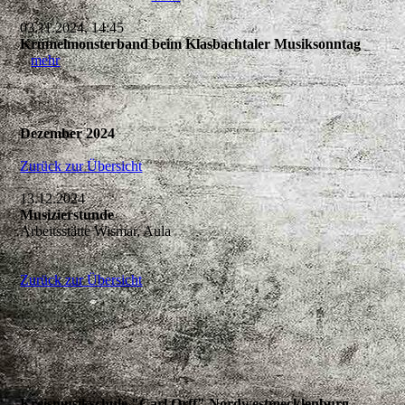
03.11.2024, 14:45
Krümelmonsterband beim Klasbachtaler Musiksonntag
mehr
Dezember 2024
Zurück zur Übersicht
13.12.2024
Musizierstunde
Arbeitsstätte Wismar, Aula
Zurück zur Übersicht
Kreismusikschule "Carl Orff" Nordwestmecklenburg