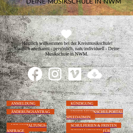
DEINE MUSIKSCHULE IN NWM
Herzlich willkommen bei der Kreismusikschule!
Staatlich anerkannt - persönlich, nah, individuell - Deine
Musikschule in NWM.
ANMELDUNG
KÜNDIGUNG
ÄNDERUNGSANTRAG
UNSER MUSIKSCHULPORTAL
SPEEDADMIN
VERANSTALTUNGS-
SCHULFERIEN & FRISTEN
ANFRAGE
INFORMATIONEN FÜR