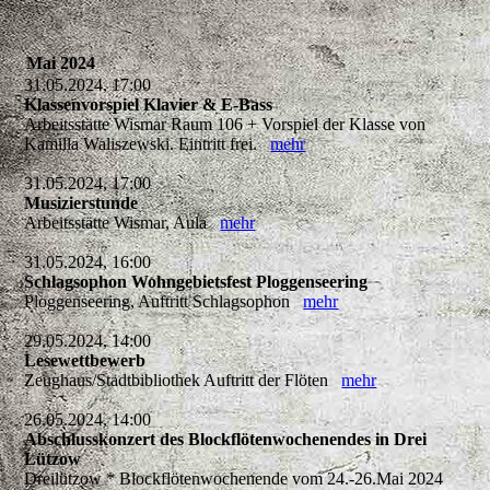
Mai 2024
31.05.2024, 17:00
Klassenvorspiel Klavier & E-Bass
Arbeitsstätte Wismar Raum 106 + Vorspiel der Klasse von
Kamilla Waliszewski. Eintritt frei.
mehr
31.05.2024, 17:00
Musizierstunde
Arbeitsstätte Wismar, Aula
mehr
31.05.2024, 16:00
Schlagsophon Wohngebietsfest Ploggenseering
Ploggenseering, Auftritt Schlagsophon
mehr
29.05.2024, 14:00
Lesewettbewerb
Zeughaus/Stadtbibliothek Auftritt der Flöten
mehr
26.05.2024, 14:00
Abschlusskonzert des Blockflötenwochenendes in Drei
Lützow
Dreilützow * Blockflötenwochenende vom 24.-26.Mai 2024