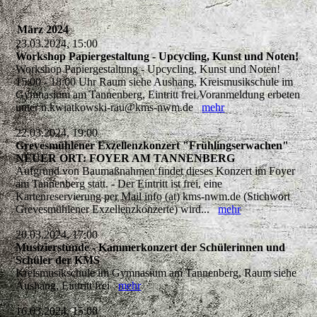
März 2024
23.03.2024, 15:00
Workshop Papiergestaltung - Upcycling, Kunst und Noten!
Workshop Papiergestaltung - Upcycling, Kunst und Noten!
15:00 - 18:00 Uhr Raum siehe Aushang, Kreismusikschule im
Gymnasium am Tannenberg, Eintritt frei Voranmeldung erbeten
unter n.kwiatkowski-rau@kms-nwm.de
mehr
22.03.2024, 19:00
Grevesmühlener Exzellenzkonzert "Frühlingserwachen"
NEUER ORT: FOYER AM TANNENBERG
Aufgrund von Baumaßnahmen findet dieses Konzert im Foyer
am Tannenberg statt. - Der Eintritt ist frei, eine
Kartenreservierung per Mail info (at) kms-nwm.de (Stichwort
Grevesmühlener Exzellenzkonzerte) wird...
mehr
20.03.2024, 17:00
Musizierstunde - Kammerkonzert der Schülerinnen und
Schüler der KMS
Kreismusikschule im Gymnasium am Tannenberg, Raum siehe
Aushang, Eintritt frei
mehr
16.03.2024, 15:00