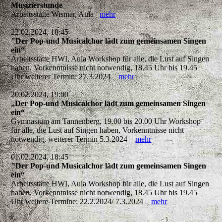
Musizierstunde
Arbeitsstätte Wismar, Aula
mehr
22.02.2024, 18:45
"Der Pop-und Musicalchor lädt zum gemeinsamen Singen
ein“
Arbeitsstätte HWI, Aula Workshop für alle, die Lust auf Singen
haben, Vorkenntnisse nicht notwendig, 18.45 Uhr bis 19.45
Uhr weiterer Termin: 27.3.2024
mehr
20.02.2024, 19:00
„Der Pop-und Musicalchor lädt zum gemeinsamen Singen
ein“
Gymnasium am Tannenberg, 19.00 bis 20.00 Uhr Workshop
für alle, die Lust auf Singen haben, Vorkenntnisse nicht
notwendig, weiterer Termin 5.3.2024
mehr
01.02.2024, 18:45
"Der Pop-und Musicalchor lädt zum gemeinsamen Singen
ein“
Arbeitsstätte HWI, Aula Workshop für alle, die Lust auf Singen
haben, Vorkenntnisse nicht notwendig, 18.45 Uhr bis 19.45
Uhr weitere Termine: 22.2.2024/ 7.3.2024
mehr