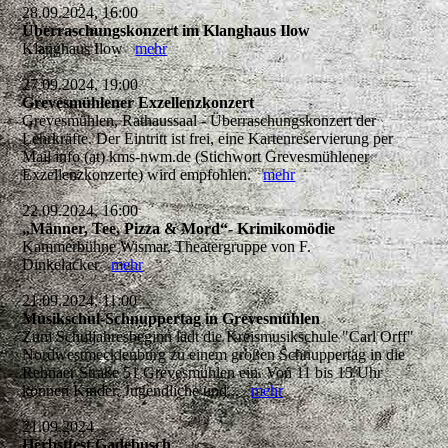
28.09.2024, 16:00
Überraschungskonzert im Klanghaus Ilow
Klanghaus Ilow
mehr
27.09.2024, 19:00
Grevesmühlener Exzellenzkonzert
Grevesmühlen, Rathaussaal - Überraschungskonzert der
Lehrkräfte. Der Eintritt ist frei, eine Kartenreservierung per
Mail info (at) kms-nwm.de (Stichwort Grevesmühlener
Exzellenzkonzerte) wird empfohlen.
mehr
22.09.2024, 16:00
„Männer, Tee, Pizza & Mord“- Krimikomödie
Kammerbühne Wismar, Theatergruppe von F.
Dinkelacker
mehr
21.09.2024, 11:00
Musikschul-Schnuppertag in Grevesmühlen
Zum Schuljahresbeginn lädt die Kreismusikschule "Carl Orff"
Nordwestmecklenburg zu einem großen Schnuppertag in die
Rehnaer Straße 51 Grevesmühlen ein. Von 11 bis 15 Uhr
können Kinder, Jugendliche und...
mehr
21.09.2024
Herbstfest Gadebusch