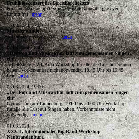
Frühlingskonzert des Streichorchesters
Kreismusikschule im Gymnasium am Tannenberg, Foyer,
Eintritt frei
mehr
15.03.2024, 17:00
Musizierstunde
Arbeitsstätte Wismar, Aula
mehr
07.03.2024, 18:45
"Der Pop-und Musicalchor lädt zum gemeinsamen Singen
ein“
Arbeitsstätte HWI, Aula Workshop für alle, die Lust auf Singen
haben, Vorkenntnisse nicht notwendig, 18.45 Uhr bis 19.45
Uhr
mehr
05.03.2024, 19:00
„Der Pop-und Musicalchor lädt zum gemeinsamen Singen
ein“
Gymnasium am Tannenberg, 19.00 bis 20.00 Uhr Workshop
für alle, die Lust auf Singen haben, Vorkenntnisse nicht
notwendig
mehr
01.03.2024
XXVII. Internationaler Big Band Workshop
Neubrandenburg