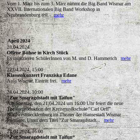
Vom 1. März bis zum 3. März nimmt die Big Band Wismar am
XXVII. Internationalen Big Band Workshop in
Neubrandenburg teil.
mehr
April 2024
28.04.2024
Offene Bühne in Kirch Stück
Es musizieren SchülerInnen von M. und D. Hammerich
mehr
27.04.2024, 15:00
Klassenkonzert Franziska Edane
Aula Wismar, Eintritt frei.
mehr
24.04.2024, 10:00
"Zur Smaragdstadt mit Taifun"
Am Sonntag, den 21.04.2024 um 16:00 Uhr feiert die neue
Theaterproduktion der Kreismusikschule "Carl Orff"
Nordwestmecklenburg im Theater der Hansestadt Wismar
Premiere. Unter dem Titel "Zur Smaragdstadt...
mehr
21.04.2024, 16:00
"Zur Smaragdstadt mit Taifun“