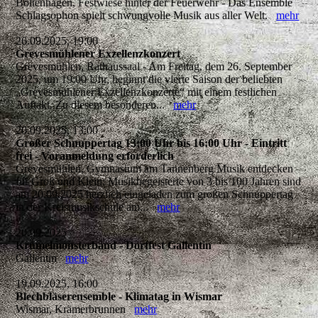
Boltenhagen, Festwiese hinter der Feuerwehr - Das Ensemble
Schlagsophon spielt schwungvolle Musik aus aller Welt.
mehr
26.09.2025, 19:00
Grevesmühlener Exzellenzkonzert
Grevesmühlen, Rathaussaal - Am Freitag, dem 26. September
2025, um 19:00 Uhr, beginnt die vierte Saison der beliebten
„Grevesmühlener Exzellenzkonzerte“ mit einem festlichen
Auftakt. Zu diesem besonderen...
mehr
20.09.2025, 13:00
Großer Schnuppertag 13:00 Uhr bis 16:00 Uhr - Eintritt
frei - Voranmeldung erforderlich
Grevesmühlen, Gymnasium am Tannenberg Musik entdecken
für Groß und Klein: Musikbegeisterte von 3 bis 100 Jahren sind
am 20.09.2025 herzlich eingeladen zum großen Schnuppertag
in der Kreismusikschule am...
mehr
20.09.2025
Krümelmonsterband - Dorffest Gallentin
Gallentin
mehr
19.09.2025, 16:00
Blechbläserensemble - Klimatag in Wismar
Wismar, Krämerbrunnen
mehr