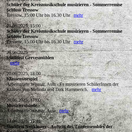
Schüler der Kreismusikschule musizieren - Sommerremise
Schloss Tressow
Tressow, 15:00 Uhr bis 16.30 Uhr
mehr
21.06.2025, 15:00
Schüler der Kreismusikschule musizieren - Sommerremise
Schloss Tressow
Tressow, 15.00 Uhr bis 16.30 Uhr
mehr
21.06.2025
Stadtfest Grevesmühlen
mehr
20.06.2025, 18:00
Klassenvorspiel
Arbeitsstätte Wismar, Aula - Es musizieren SchülerInnen der
Klassen von Melinda und Dirk Hammerich.
mehr
20.06.2025, 17:00
Musizierstunde
Arbeitsstätte Wismar, Aula
mehr
14.06.2025, 15:40
Stadtfest Neukloster - Auftritt des Tanzensembles der
Kreismusikschule