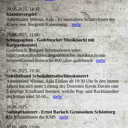
29.06.2025, 14:30
Klassenvorspiel
Arbeitsstätte Wismar, Aula - Es musizieren SchülerInnen der
Klasse von Jewgenia Kaisermann.
mehr
27.06.2025, 21:00
Schlagsophon - Gadebuscher Musiknacht mit
Burgseekonzert
Gadebusch, Burgsee Informationen unter:
https://zukunftsschloss.de/gadebuscher-musiknacht-mit-
burgseekonzert-festwoche-800-jahre-gadebusch
mehr
27.06.2025, 19:30
Schülerband Schuljahresabschlusskonzert
Arbeitsstätte Wismar, Aula Einlass ab 19:30 Uhr In den letzten
Jahren hat sich unter Leitung des Dozenten Kevin Davies eine
5-köpfige Schulband formiert, welche Pop- und Rockklassiker
der letzten rund 50-60...
mehr
26.06.2025
Sommerkonzert - Ernst Barlach Gymnasium Schönberg
Mit SchülerInnen der KMS
mehr
22.06.2025, 15:00