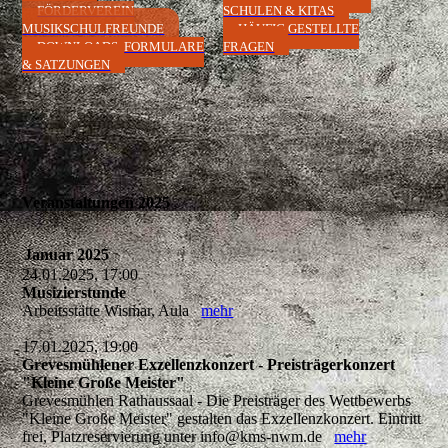
FÖRDERVEREIN
SCHULEN & KITAS
MUSIKSCHULFREUNDE
HÄUFIG GESTELLTE
DOWNLOADS, FORMULARE
FRAGEN
& SATZUNGEN
Veranstaltungen 2025
Januar 2025
24.01.2025, 17:00
Musizierstunde
Arbeitsstätte Wismar, Aula
mehr
17.01.2025, 19:00
Grevesmühlener Exzellenzkonzert - Preisträgerkonzert
"Kleine Große Meister"
Grevesmühlen Rathaussaal - Die Preisträger des Wettbewerbs
"Kleine Große Meister" gestalten das Exzellenzkonzert. Eintritt
frei, Platzreservierung unter info@kms-nwm.de
mehr