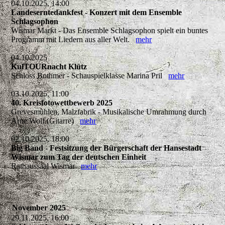
04.10.2025, 14:00
Landeserntedankfest - Konzert mit dem Ensemble
Schlagsophon
Wismar Markt - Das Ensemble Schlagsophon spielt ein buntes
Programm mit Liedern aus aller Welt.
mehr
04.10.2025
KulTOURnacht Klütz
Schloss Bothmer - Schauspielklasse Marina Pril
mehr
03.10.2025, 11:00
40. Kreisfotowettbewerb 2025
Grevesmühlen, Malzfabrik - Musikalische Umrahmung durch
Arne Wolf (Gitarre)
mehr
02.10.2025, 18:00
Big Band - Festsitzung der Bürgerschaft der Hansestadt
Wismar zum Tag der deutschen Einheit
Rathaussaal Wismar
mehr
November 2025
29.11.2025, 16:00