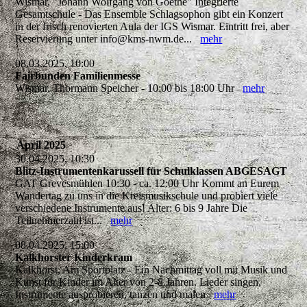
Wismar, "Johann Wolfgang von Goethe" Integrierte
Gesamtschule - Das Ensemble Schlagsophon gibt ein Konzert
in der frisch renovierten Aula der IGS Wismar. Eintritt frei, aber
Reservierung unter info@kms-nwm.de...
mehr
08.03.2025, 10:00
Fairbunden Familienmesse
Wismar, Thormann Speicher - 10:00 bis 18:00 Uhr
mehr
April 2025
30.04.2025, 10:30
Blitz-Instrumentenkarussell für Schulklassen ABGESAGT
GAT Grevesmühlen 10:30 - ca. 12:00 Uhr Kommt an Eurem
Wandertag zu uns in die Kreismusikschule und probiert viele
verschiedene Instrumente aus! Alter: 6 bis 9 Jahre Die
Teilnehmerzahl ist...
mehr
08.04.2025, 15:00
Kalkhorster Kinderkram
Kalkhorst, Am Sportplatz - Ein Nachmittag voll mit Musik und
Kunst für Kinder im Alter von 2-8 Jahren. Lieder singen,
Instrumente ausprobieren, tanzen und malen
mehr