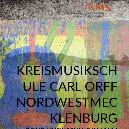
KREISMUSIKSCH
ULE CARL ORFF
NORDWESTMEC
KLENBURG