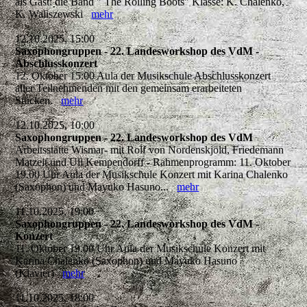
als Gast: die Band " The Rolling Boots" Klasse: K. Chalenko,
K. Waliszewski
mehr
12.10.2025, 15:00
Saxophongruppen - 22. Landesworkshop des VdM -
Abschlusskonzert
12. Oktober 15:00 Aula der Musikschule Abschlusskonzert
aller Teilnehmenden mit den gemeinsam erarbeiteten
Stücken.
mehr
12.10.2025, 10:00
Saxophongruppen - 22. Landesworkshop des VdM
Arbeitsstätte Wismar- mit Rolf von Nordenskjöld, Friedemann
Matzeit und Uli Kempendorff - Rahmenprogramm: 11. Oktober
19.00 Uhr Aula der Musikschule Konzert mit Karina Chalenko
(Saxophon) und Mayuko Hasuno...
mehr
11.10.2025, 19:00
Saxophongruppen - 22. Landesworkshop des VdM -
Konzert
11. Oktober 19.00 Uhr Aula der Musikschule Konzert mit
Karina Chalenko (Saxophon) und Mayuko Hasuno
(Klavier)
mehr
11.10.2025, 18:00