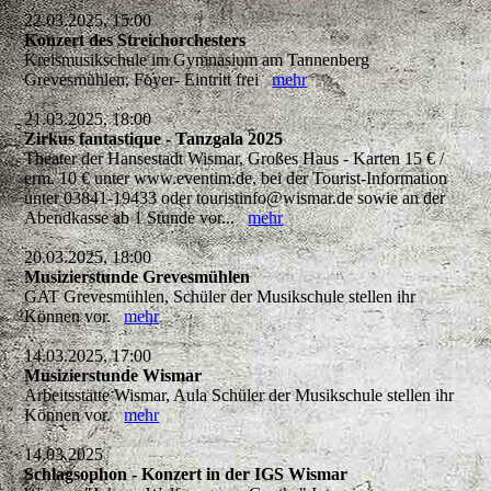
22.03.2025, 15:00
Konzert des Streichorchesters
Kreismusikschule im Gymnasium am Tannenberg
Grevesmühlen, Foyer- Eintritt frei
mehr
21.03.2025, 18:00
Zirkus fantastique - Tanzgala 2025
Theater der Hansestadt Wismar, Großes Haus - Karten 15 € /
erm. 10 € unter www.eventim.de, bei der Tourist-Information
unter 03841-19433 oder touristinfo@wismar.de sowie an der
Abendkasse ab 1 Stunde vor...
mehr
20.03.2025, 18:00
Musizierstunde Grevesmühlen
GAT Grevesmühlen, Schüler der Musikschule stellen ihr
Können vor.
mehr
14.03.2025, 17:00
Musizierstunde Wismar
Arbeitsstätte Wismar, Aula Schüler der Musikschule stellen ihr
Können vor.
mehr
14.03.2025
Schlagsophon - Konzert in der IGS Wismar