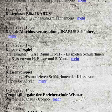
Grevesmühlen, Gymnasium am Tannenberg
mehr
19.07.2025, 10:00
Kostenloses Blitz-IKARUS
Grevesmühen, Gymnasium am Tannenberg
mehr
18.07.2025, 18:30
Digitale Abschlussveranstaltung IKARUS Schönberg
mehr
18.07.2025, 17:30
Klassenvorspiel
Grevesmühlen, GAT Raum 116/117 - Es spielen SchülerInnen
der Klassen von H. Edane und S. Yano.
mehr
18.07.2025
Klassenvorspiel
Schönberg - Es musizieren SchülerInnen der Klasse von
Tatevik Grigoryan.
mehr
17.07.2025, 14:00
Zeugnisübergabe der Erzieherschule Wismar
Wismar, Zeughaus - Combo
mehr
17.07.2025