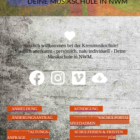
DEINE MUSIKSCHULE IN NWM
Herzlich willkommen bei der Kreismusikschule!
Staatlich anerkannt - persönlich, nah, individuell - Deine
Musikschule in NWM.
ANMELDUNG
KÜNDIGUNG
ÄNDERUNGSANTRAG
UNSER MUSIKSCHULPORTAL
SPEEDADMIN
VERANSTALTUNGS-
SCHULFERIEN & FRISTEN
ANFRAGE
INFORMATIONEN FÜR