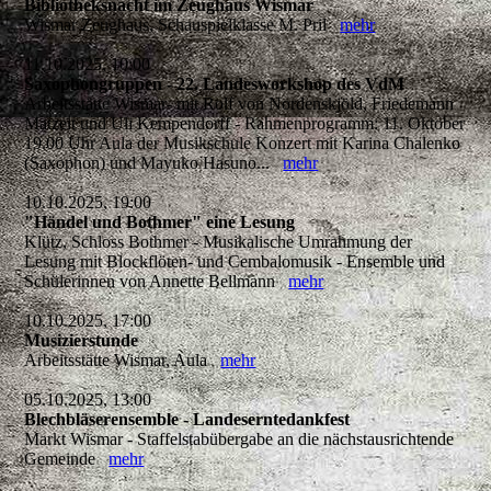
Bibliotheksnacht im Zeughaus Wismar
Wismar Zeughaus, Schauspielklasse M. Pril
mehr
11.10.2025, 10:00
Saxophongruppen - 22. Landesworkshop des VdM
Arbeitsstätte Wismar- mit Rolf von Nordenskjöld, Friedemann
Matzeit und Uli Kempendorff - Rahmenprogramm: 11. Oktober
19.00 Uhr Aula der Musikschule Konzert mit Karina Chalenko
(Saxophon) und Mayuko Hasuno...
mehr
10.10.2025, 19:00
"Händel und Bothmer" eine Lesung
Klütz, Schloss Bothmer - Musikalische Umrahmung der
Lesung mit Blockflöten- und Cembalomusik - Ensemble und
Schülerinnen von Annette Bellmann
mehr
10.10.2025, 17:00
Musizierstunde
Arbeitsstätte Wismar, Aula
mehr
05.10.2025, 13:00
Blechbläserensemble - Landeserntedankfest
Markt Wismar - Staffelstabübergabe an die nächstausrichtende
Gemeinde
mehr