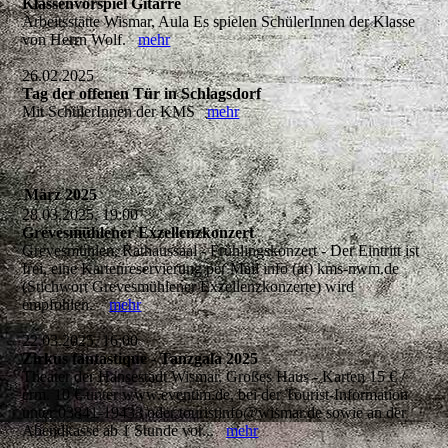
Klassenvorspiel Gitarre
Arbeitsstätte Wismar, Aula Es spielen SchülerInnen der Klasse
von Herrn Wolf.
mehr
26.02.2025
Tag der offenen Tür in Schlagsdorf
Mit SchülerInnen der KMS
mehr
März 2025
28.03.2025, 19:00
Grevesmühlener Exzellenzkonzert
Grevesmühlen, Rathaussaal - Frühlingskonzert - Der Eintritt ist
frei, eine Kartenreservierung per Mail info (at) kms-nwm.de
(Stichwort Grevesmühlener Exzellenzkonzerte) wird
empfohlen.
mehr
22.03.2025, 16:00
Zirkus fantastique - Tanzgala 2025
Theater der Hansestadt Wismar, Großes Haus - Karten 15 € /
erm. 10 € unter www.eventim.de, bei der Tourist-Information
unter 03841-19433 oder touristinfo@wismar.de sowie an der
Abendkasse ab 1 Stunde vor...
mehr