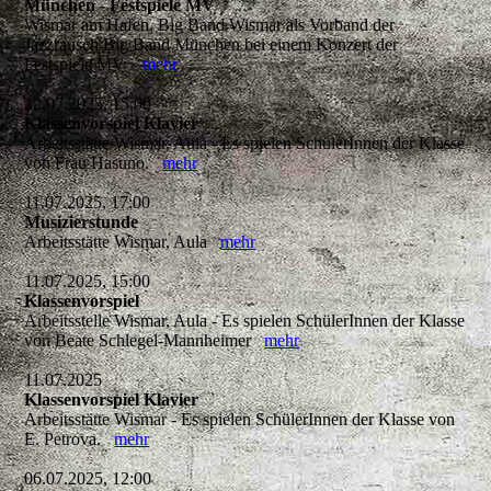
München - Festspiele MV
Wismar am Hafen, Big Band Wismar als Vorband der
Jazzrausch Big Band München bei einem Konzert der
Festspiele MV
mehr
12.07.2025, 15:00
Klassenvorspiel Klavier
Arbeitsstätte Wismar, Aula - Es spielen SchülerInnen der Klasse
von Frau Hasuno.
mehr
11.07.2025, 17:00
Musizierstunde
Arbeitsstätte Wismar, Aula
mehr
11.07.2025, 15:00
Klassenvorspiel
Arbeitsstelle Wismar, Aula - Es spielen SchülerInnen der Klasse
von Beate Schlegel-Mannheimer
mehr
11.07.2025
Klassenvorspiel Klavier
Arbeitsstätte Wismar - Es spielen SchülerInnen der Klasse von
E. Petrova.
mehr
06.07.2025, 12:00