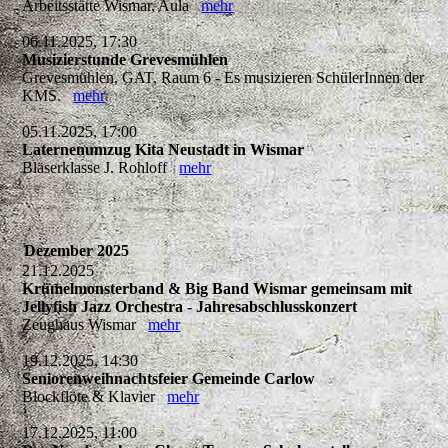
Arbeitsstätte Wismar, Aula
mehr
06.11.2025, 17:30
Musizierstunde Grevesmühlen
Grevesmühlen, GAT, Raum 6 - Es musizieren SchülerInnen der
KMS.
mehr
05.11.2025, 17:00
Laternenumzug Kita Neustadt in Wismar
Bläserklasse J. Rohloff
mehr
Dezember 2025
21.12.2025
Krümelmonsterband & Big Band Wismar gemeinsam mit
Jellyfish Jazz Orchestra - Jahresabschlusskonzert
Zeughaus Wismar
mehr
19.12.2025, 14:30
Seniorenweihnachtsfeier Gemeinde Carlow
Blockflöte & Klavier
mehr
17.12.2025, 11:00