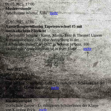
09.05.2025, 17:00
Musizierstunde
Arbeitsstätte Wismar, Aula
mehr
05.05.2025, 17:00
Ausstellungseröffnung Tapetenwechsel #5 mit
musikalischem Blitzlicht
Arbeitsstätte Wismar - Kunst, Musik, Tanz & Theater! Unsere
Kreismusikschule! Die neue Ausstellung in der
Kreismusikschule "Carl Orff" in Wismar ist bunt. 100
vielförmige Ausstellungsstücke in jeder Etage....
mehr
Juni 2025
30.06.2025, 17:30
Klassenvorspiel
Gymnasium Schönberg, Aula - Es musizieren SchülerInnen der
Klasse von Marco Baldelli.
mehr
30.06.2025, 15:00
Klassenvorspiel
Dorfschule Zurow - Es musizieren SchülerInnen der Klasse
von Karoline Frick.
mehr