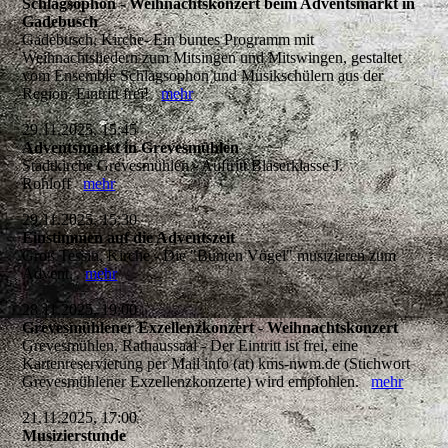
Schlagsophon - Weihnachtskonzert beim Adventsmarkt in
Gadebusch
Gadebusch, Kirche- Ein buntes Programm mit
Weihnachtsliedern zum Mitsingen und Mitswingen, gestaltet
vom Ensemble Schlagsophon und Musikschülern aus der
Region. Eintritt frei!
mehr
29.11.2025, 15:45
Adventsmarkt in Grevesmühlen
Stadtkirche Grevesmühlen - Auftritt Bläserklasse J.
Rohloff
mehr
29.11.2025, 15:30
Einstimmen auf die Adventszeit
Groß Tessin, Kirche - Die "Bunten Vögel" musizieren zum
Advent.
mehr
28.11.2025, 19:00
Grevesmühlener Exzellenzkonzert - Weihnachtskonzert
Grevesmühlen, Rathaussaal - Der Eintritt ist frei, eine
Kartenreservierung per Mail info (at) kms-nwm.de (Stichwort
Grevesmühlener Exzellenzkonzerte) wird empfohlen.
mehr
21.11.2025, 17:00
Musizierstunde