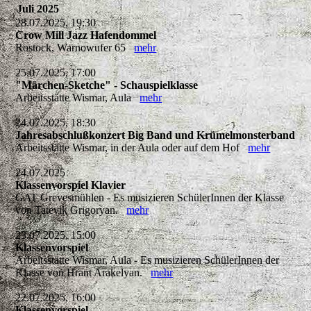
Juli 2025
28.07.2025, 19:30
Crow Mill Jazz Hafendommel
Rostock, Warnowufer 65
mehr
25.07.2025, 17:00
"Märchen-Sketche" - Schauspielklasse
Arbeitsstätte Wismar, Aula
mehr
24.07.2025, 18:30
Jahresabschlußkonzert Big Band und Krümelmonsterband
Arbeitsstätte Wismar, in der Aula oder auf dem Hof
mehr
24.07.2025
Klassenvorspiel Klavier
GAT Grevesmühlen - Es musizieren SchülerInnen der Klasse
von Tatevik Grigoryan.
mehr
23.07.2025, 15:00
Klassenvorspiel
Arbeitsstätte Wismar, Aula - Es musizieren SchülerInnen der
Klasse von Hrant Arakelyan.
mehr
22.07.2025, 16:00
Klassenvorspiel