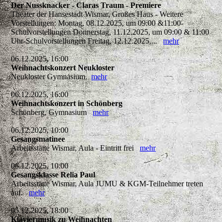
Der Nussknacker - Claras Traum - Premiere
Theater der Hansestadt Wismar, Großes Haus - Weitere
Vorstellungen: Montag, 08.12.2025, um 09:00 &11:00-
Schulvorstellungen Donnerstag, 11.12.2025, um 09:00 & 11:00
Uhr-Schulvorstellungen Freitag, 12.12.2025,...
mehr
06.12.2025, 16:00
Weihnachtskonzert Neukloster
Neukloster Gymnasium
mehr
06.12.2025, 16:00
Weihnachtskonzert in Schönberg
Schönberg, Gymnasium
mehr
06.12.2025, 10:00
Gesangsmatinee
Arbeitsstätte Wismar, Aula - Eintritt frei
mehr
06.12.2025, 10:00
Gesangsklasse Relia Paul
Arbeitsstätte Wismar, Aula JUMU & KGM-Teilnehmer treten
auf.
mehr
05.12.2025, 18:00
Klaviermusik zu Weihnachten