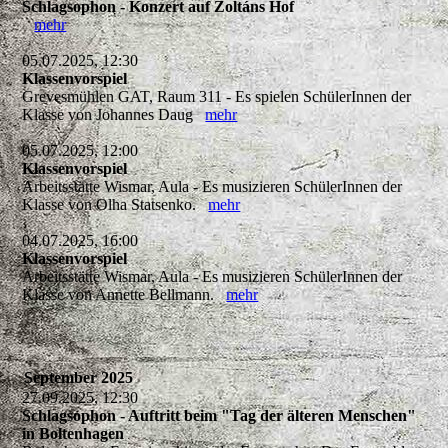
Schlagsophon - Konzert auf Zoltáns Hof
mehr
05.07.2025, 12:30
Klassenvorspiel
Grevesmühlen GAT, Raum 311 - Es spielen SchülerInnen der
Klasse von Johannes Daug
mehr
05.07.2025, 12:00
Klassenvorspiel
Arbeitsstätte Wismar, Aula - Es musizieren SchülerInnen der
Klasse von Olha Statsenko.
mehr
04.07.2025, 16:00
Klassenvorspiel
Arbeitsstätte Wismar, Aula - Es musizieren SchülerInnen der
Klasse von Annette Bellmann.
mehr
September 2025
27.09.2025, 12:30
Schlagsophon - Auftritt beim "Tag der älteren Menschen"
in Boltenhagen