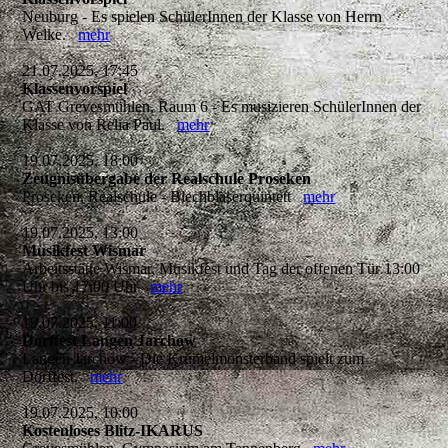
Neuburg - Es spielen SchülerInnen der Klasse von Herrn
Welke.
mehr
21.07.2025, 17:45
Klassenvorspiel
GAT Grevesmühlen, Raum 6 - Es musizieren SchülerInnen der
Klasse von Relia Paul.
mehr
19.07.2025, 18:00
Zeugnisübergabe der Realschule Proseken
Proseken, Realschule - Blechbläserquintett
mehr
19.07.2025, 13:00
Musikfest Wismar
Arbeitsstätte Wismar, Musikfest und Tag der offenen Tür 13:00
Uhr bis 17:00 Uhr
mehr
19.07.2025, 11:00
Dorffest Langen Jarchow
Langen Jarchow - Die Krümelmonsterband spielt zum
Dorffest.
mehr
19.07.2025, 10:00
Kostenloses Blitz-IKARUS