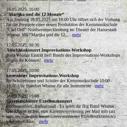
18.05.2025, 16:00
"Marijka und die 12 Monate“
Am Sonntag 18.05.2025 um 16:00 Uhr öffnet sich der Vorhang
für die Premiere einer neuen Produktion der Kreismusikschule
"Carl Orff" Nordwestmecklenburg im Theater der Hansestadt
Wismar. Mit "Marijka und die 12...
mehr
17.05.2025, 18:30
Abschlusskonzert Improvisations-Workshop
Aula Wismar Eintritt frei! Bands des Improvisations-Workshops
zeigen ihr Können!
mehr
17.05.2025, 10:00
kostenloser Improvisations-Workshop
für Schülerinnen und Schüler der Kreismusikschule 10:00 -
18:00 Uhr Standort Wismar für alle Instrumente
mehr
16.05.2025, 19:00
Grevesmühlener Exzellenzkonzert
Grevesmühlen, Rathaussaal - Es spielt die Big Band Wismar..
Der Eintritt ist frei, eine Kartenreservierung per Mail info (at)
kms-nwm.de (Stichwort Grevesmühlener Exzellenzkonzerte)
wird empfohlen.
mehr