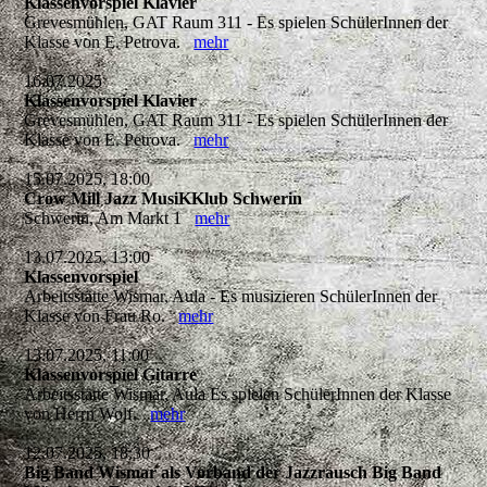
Klassenvorspiel Klavier
Grevesmühlen, GAT Raum 311 - Es spielen SchülerInnen der
Klasse von E. Petrova.
mehr
16.07.2025
Klassenvorspiel Klavier
Grevesmühlen, GAT Raum 311 - Es spielen SchülerInnen der
Klasse von E. Petrova.
mehr
15.07.2025, 18:00
Crow Mill Jazz MusiKKlub Schwerin
Schwerin, Am Markt 1
mehr
13.07.2025, 13:00
Klassenvorspiel
Arbeitsstätte Wismar, Aula - Es musizieren SchülerInnen der
Klasse von Frau Ro.
mehr
13.07.2025, 11:00
Klassenvorspiel Gitarre
Arbeitsstätte Wismar, Aula Es spielen SchülerInnen der Klasse
von Herrn Wolf.
mehr
12.07.2025, 18:30
Big Band Wismar als Vorband der Jazzrausch Big Band