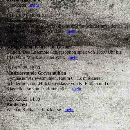
Neukloster
mehr
13.06.2025, 16:00
Klassenvorspiel
Arbeitsstätte Wismar, Aula - Es musizieren SchülerInnen der
Klasse von Annerose Schuldes
mehr
08.06.2025, 10:00
Schlagsophon Konzert in Gostorf
Gostorf, Das Ensemble Schlagsophon spielt von 10:00 Uhr bis
13:00 Uhr Musik aus aller Welt.
mehr
05.06.2025, 18:00
Musizierstunde Grevesmühlen
Gymnasium Grevesmühlen, Raum 6 - Es musizieren
SchülerInnen der Holzbläserklasse von K. Frölian und der
Klavierklasse von D. Hammerich.
mehr
02.06.2025, 14:30
Kinderfest
Wismar, Reithalle, Tanzklasse
mehr