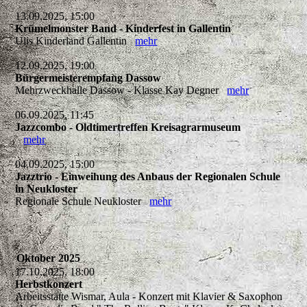
13.09.2025, 15:00
Krümelmonster Band - Kinderfest in Gallentin
Ulis Kinderland Gallentin
mehr
12.09.2025, 19:00
Bürgermeisterempfang Dassow
Mehrzweckhalle Dassow - Klasse Kay Degner
mehr
06.09.2025, 11:45
Jazzcombo - Oldtimertreffen Kreisagrarmuseum
mehr
04.09.2025, 15:00
Jazztrio - Einweihung des Anbaus der Regionalen Schule
in Neukloster
Regionale Schule Neukloster
mehr
Oktober 2025
17.10.2025, 18:00
Herbstkonzert
Arbeitsstätte Wismar, Aula - Konzert mit Klavier & Saxophon