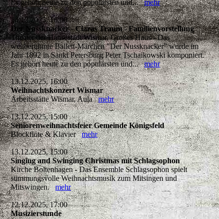
Es gehört heute zu den populärsten und...
mehr
14.12.2025, 16:00
Der Nussknacker - Claras Traum - Familienvorstellung
Theater der Hansestadt Wismar, Großes Haus - Das
weltberühmte Ballett-Märchen "Der Nussknacker" wurde im
Jahr 1892 in Sankt Petersburg Peter Tschaikowski komponiert.
Es gehört heute zu den populärsten und...
mehr
13.12.2025, 16:00
Weihnachtskonzert Wismar
Arbeitsstätte Wismar, Aula
mehr
13.12.2025, 15:00
Seniorenweihnachtsfeier Gemeinde Königsfeld
Blockflöte & Klavier
mehr
13.12.2025, 15:00
Singing and Swinging Christmas mit Schlagsophon
Kirche Boltenhagen - Das Ensemble Schlagsophon spielt
stimmungsvolle Weihnachtsmusik zum Mitsingen und
Mitswingen.
mehr
12.12.2025, 17:00
Musizierstunde