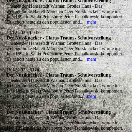
Der Nussknacker - Claras Traum - Schulvorstellung
Theater der Hansestadt Wismar, Großes Haus - Das
weltberühmte Ballett-Märchen "Der Nussknacker" wurde im
Jahr 1892 in Sankt Petersburg Peter Tschaikowski komponiert.
Es gehört heute zu den populärsten und...
mehr
17.12.2025, 09:00
Der Nussknacker - Claras Traum - Schulvorstellung
Theater der Hansestadt Wismar, Großes Haus - Das
weltberühmte Ballett-Märchen "Der Nussknacker" wurde im
Jahr 1892 in Sankt Petersburg Peter Tschaikowski komponiert.
Es gehört heute zu den populärsten und...
mehr
16.12.2025, 11:00
Der Nussknacker - Claras Traum - Schulvorstellung
Theater der Hansestadt Wismar, Großes Haus - Das
weltberühmte Ballett-Märchen "Der Nussknacker" wurde im
Jahr 1892 in Sankt Petersburg Peter Tschaikowski komponiert.
Es gehört heute zu den populärsten und...
mehr
16.12.2025, 09:00
Der Nussknacker - Claras Traum - Schulvorstellung
Theater der Hansestadt Wismar, Großes Haus - Das
weltberühmte Ballett-Märchen "Der Nussknacker" wurde im
Jahr 1892 in Sankt Petersburg Peter Tschaikowski komponiert.