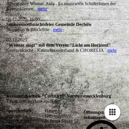
Arbeitsstätte Wismar, Aula - Es musizieren SchülerInnen der
Klavierklassen.
mehr
05.12.2025, 16:00
Seniorenweihnachtsfeier Gemeinde Dechow
Saxophon & Blockflöte
mehr
02.12.2025
"Wismar singt" mit dem Verein "Licht am Horizont"
Georgenkirche - Krümelmonsterband & CHORELIA
mehr
Kreismusikschule "Carl Orff" Nordwestmecklenburg
Email: info (at) kms-nwm.de
Sprechzeiten:
Hauptsitz
Öffnungszeiten an
Persönliche
Grevesmühlen
Schultagen
Sprechzeiten:
Rehnaer Straße 51
Montag
13:00 -
23936