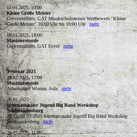
11.01.2025, 10:00
Kleine Große Meister
Grevesmühlen, GAT Musikschulinterner Wettbewerb "Kleine
Große Meister" 10:00 Uhr bis 16:00 Uhr
mehr
09.01.2025, 18:00
Musizierstunde
Grevesmühlen, GAT Foyer
mehr
Februar 2025
28.02.2025, 17:00
Musizierstunde
Arbeitsstätte Wismar, Aula
mehr
28.02.2025
Internationaler Jugend Big Band Workshop
Neubrandenburg
28.02.-02.03.2025 Internationaler Jugend Big Band Workshop
Neubrandenburg
mehr
26.02.2025, 11:00