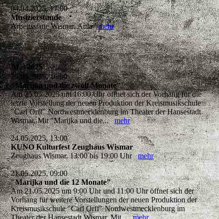
04.04.2025, 17:00
Musizierstunde
Arbeitsstätte Wismar, Aula
mehr
Mai 2025
25.05.2025, 16:00
"Marijka und die zwölf Monate"
Am 25.05.2025 um 16:00 Uhr öffnet sich der Vorhang für die
letzte Vorstellung der neuen Produktion der Kreismusikschule
"Carl Orff" Nordwestmecklenburg im Theater der Hansestadt
Wismar. Mit "Marijka und die...
mehr
24.05.2025, 13:00
KUNO Kulturfest Zeughaus Wismar
Zeughaus Wismar, 13:00 bis 19:00 Uhr
mehr
21.05.2025, 09:00
"Marijka und die 12 Monate"
Am 21.05.2025 um 9:00 Uhr und 11:00 Uhr öffnet sich der
Vorhang für weitere Vorstellungen der neuen Produktion der
Kreismusikschule "Carl Orff" Nordwestmecklenburg im
Theater der Hansestadt Wismar. Mit...
mehr