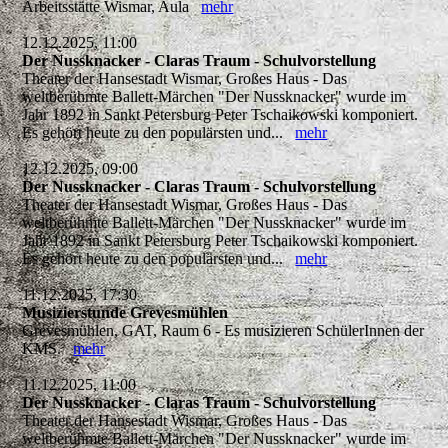
Arbeitsstätte Wismar, Aula
mehr
12.12.2025, 11:00
Der Nussknacker - Claras Traum - Schulvorstellung
Theater der Hansestadt Wismar, Großes Haus - Das
weltberühmte Ballett-Märchen "Der Nussknacker" wurde im
Jahr 1892 in Sankt Petersburg Peter Tschaikowski komponiert.
Es gehört heute zu den populärsten und...
mehr
12.12.2025, 09:00
Der Nussknacker - Claras Traum - Schulvorstellung
Theater der Hansestadt Wismar, Großes Haus - Das
weltberühmte Ballett-Märchen "Der Nussknacker" wurde im
Jahr 1892 in Sankt Petersburg Peter Tschaikowski komponiert.
Es gehört heute zu den populärsten und...
mehr
11.12.2025, 17:30
Musizierstunde Grevesmühlen
Grevesmühlen, GAT, Raum 6 - Es musizieren SchülerInnen der
KMS.
mehr
11.12.2025, 11:00
Der Nussknacker - Claras Traum - Schulvorstellung
Theater der Hansestadt Wismar, Großes Haus - Das
weltberühmte Ballett-Märchen "Der Nussknacker" wurde im