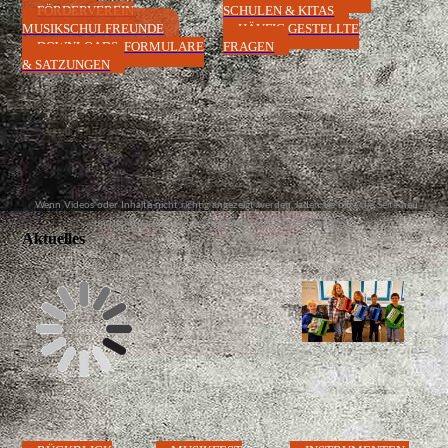
FÖRDERVEREIN
SCHULEN & KITAS
MUSIKSCHULFREUNDE
HÄUFIG GESTELLTE
DOWNLOADS, FORMULARE
FRAGEN
& SATZUNGEN
Wenn Videos oder Inhalte nicht richtig angezeigt werden, laden Sie bitte die Seite neu
und schieben Sie den Anzeigeregler auf "Inhalte anzeigen".
Aktuelles