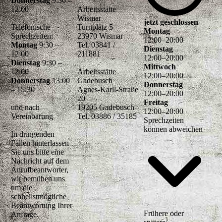
Donnerstag
9:30 –
12.00
Arbeitsstätte
Wismar
jetzt geschlossen
Telefonische
Turnplatz 5
Montag
Sprechzeiten:
23970 Wismar
12
:
00
–
20
:
00
Montag
9:30 –
Tel. 03841 /
Dienstag
12:00
211881
12
:
00
–
20
:
00
Dienstag
9:30 –
Mittwoch
12:00
Arbeitsstätte
12
:
00
–
20
:
00
Donnerstag
13:00
Gadebusch
Donnerstag
– 15:30
Agnes-Karll-Straße
12
:
00
–
20
:
00
20
Freitag
und nach
19205 Gadebusch
12
:
00
–
20
:
00
Vereinbarung
Tel. 03886 / 35185
Sprechzeiten
können abweichen
In dringenden
Fällen hinterlassen
Sie uns bitte eine
Nachricht auf dem
Anrufbeantworter,
wir bemühen uns
um die
schnellstmögliche
Beantwortung Ihrer
Frühere oder
Anfrage.