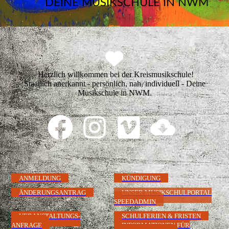
DEINE MUSIKSCHULE IN NWM
Herzlich willkommen bei der Kreismusikschule!
Staatlich anerkannt - persönlich, nah, individuell - Deine
Musikschule in NWM.
ANMELDUNG
KÜNDIGUNG
ÄNDERUNGSANTRAG
UNSER MUSIKSCHULPORTAL
SPEEDADMIN
VERANSTALTUNGS-
SCHULFERIEN & FRISTEN
ANFRAGE
INFORMATIONEN FÜR