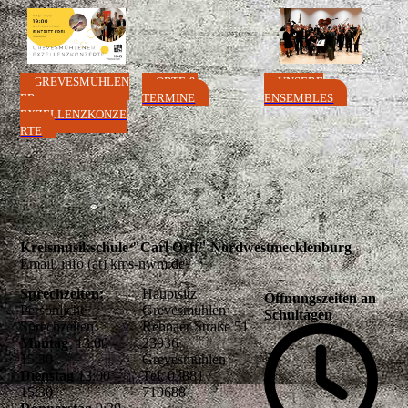
GREVESMÜHLEN
ORTE &
UNSERE
ER
TERMINE
ENSEMBLES
EXZELLENZKONZE
RTE
Kreismusikschule "Carl Orff" Nordwestmecklenburg
Email: info (at) kms-nwm.de
Sprechzeiten:
Hauptsitz
Öffnungszeiten an
Persönliche
Grevesmühlen
Schultagen
Sprechzeiten:
Rehnaer Straße 51
Montag
13:00 -
23936
15:30
Grevesmühlen
Dienstag
13:00 –
Tel. 03881 /
15:30
719688