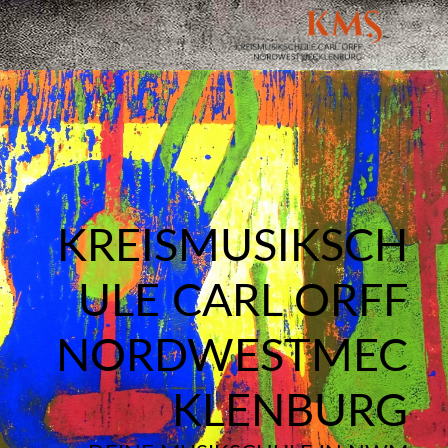
KREISMUSIKSCH
ULE CARL ORFF
NORDWESTMEC
KLENBURG