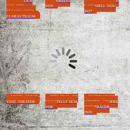
RÜCKBLICK
MUSIKFEST
INSTRUMENTEN-
2025: DER
2026
KARUSSELL 2026/
NUSSKNACKER -
2027
CLARAS TRAUM
MUSIK - KUNST -
TITELFILM - DIE
KLEINE GROßE
TANZ -THEATER
KMS STELLT SICH
MEISTER - UNSERE
VOR
PREISTRÄGER
2026