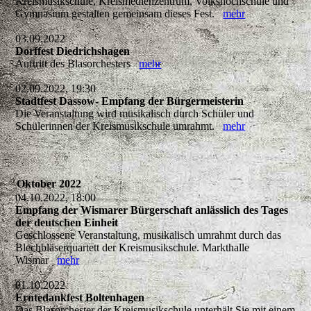
Kreismusikschule, Kreismedienzentrum, Volkshochschule und
Gymnasium gestalten gemeinsam dieses Fest.
mehr
03.09.2022
Dorffest Diedrichshagen
Auftritt des Blasorchesters
mehr
02.09.2022, 19:30
Stadtfest Dassow- Empfang der Bürgermeisterin
Die Veranstaltung wird musikalisch durch Schüler und
Schülerinnen der Kreismusikschule umrahmt.
mehr
Oktober 2022
04.10.2022, 18:00
Empfang der Wismarer Bürgerschaft anlässlich des Tages
der deutschen Einheit
Geschlossene Veranstaltung, musikalisch umrahmt durch das
Blechbläserquartett der Kreismusikschule. Markthalle
Wismar
mehr
01.10.2022
Erntedankfest Boltenhagen
Das Blasorchester der Kreismusikschule unterhält Sie mit einem