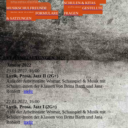
FÖRDERVEREIN
SCHULEN & KITAS
MUSIKSCHULFREUNDE
HÄUFIG GESTELLTE
DOWNLOADS, FORMULARE
FRAGEN
& SATZUNGEN
VERANSTALTUNGEN 2022
Januar 2022
23.01.2022, 16:00
Lyrik, Prosa, Jazz II (2G+)
Aula der Arbeitsstätte Wismar, Schauspiel & Musik mit
Schüler/-innen der Klassen von Britta Barth und Jana
Rohloff
mehr
22.01.2022, 16:00
Lyrik, Prosa, Jazz I (2G+)
Aula der Arbeitsstätte Wismar, Schauspiel & Musik mit
Schüler/-innen der Klassen von Britta Barth und Jana
Rohloff
mehr