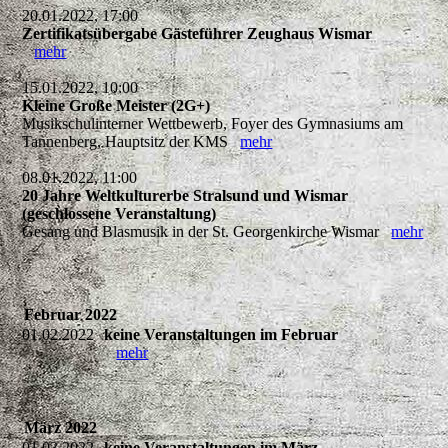
20.01.2022, 17:00
Zertifikatsübergabe Gästeführer Zeughaus Wismar
mehr
15.01.2022, 10:00
Kleine Große Meister (2G+)
Musikschulinterner Wettbewerb, Foyer des Gymnasiums am
Tannenberg, Hauptsitz der KMS
mehr
08.01.2022, 11:00
20 Jahre Weltkulturerbe Stralsund und Wismar
(geschlossene Veranstaltung)
Gesang und Blasmusik in der St. Georgenkirche Wismar
mehr
Februar 2022
01.02.2022
keine Veranstaltungen im Februar
mehr
März 2022
01.03.2022
keine Veranstaltungen im März