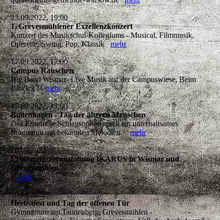
23.09.2022, 19:00
1. Grevesmühlener Exzellenzkonzert
Konzert des Musikschul-Kollegiums - Musical, Filmmusik,
Operette, Swing, Pop, Klassik
mehr
17.09.2022, 17:00
Campus Rauschen
Big Band Wismar- Live Musik auf der Campuswiese, Beim
Block 17
mehr
17.09.2022, 13:00
Boltenhagen - Tag der älteren Menschen
Das Ensemble Schlagsophon spielt ein unterhaltsames
Programm mit bekannten Melodien.
mehr
10.09.2022
Eröffnungsveranstaltung IKARUS in Wismar und
Grevesmühlen
mehr
10.09.2022
Herbstfest und Tag der offenen Tür
Gymnasium am Tannenberg, Grevesmühlen -