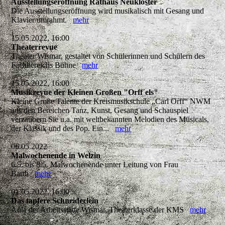
Ausstellungseröffnung Rathaus Neukloster
Die Ausstellungseröffnung wird musikalisch mit Gesang und
Klavier umrahmt.
mehr
15.05.2022, 16:00
Theaterrevue
Theater Wismar, gestaltet von Schülerinnen und Schülern des
Fachbereichs Bühne
mehr
15.05.2022, 16:00
Musikrevue der Kleinen Großen "Orff´els"
Kleine Große Talente der Kreismusikschule „Carl Orff“ NWM
aus den Bereichen Tanz, Kunst, Gesang und Schauspiel
verzaubern Sie u.a. mit weltbekannten Melodien des Musicals,
der Klassik und des Pop. Ein...
mehr
06.05.2022
Malwochenende in Welzin
6.5. bis 8.5. Malwochenende unter Leitung von Frau
Barth
mehr
01.05.2022, 16:00
Das tapfere Schneiderlein
Aula der Arbeitsstätte Wismar, Theaterklasse der KMS
mehr