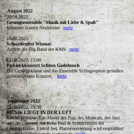
August 2022
20.08.2022
Gesangsensemble "Musik mit Liebe & Spaß"
Klönstuv Garten Neukloster
mehr
18.08.2022
Schwedenfest Wismar
Auftritt der Big Band der KMS
mehr
14.08.2022, 15:00
Picknickkonzert Schloss Gadebusch
Die Gesangsklasse und das Ensemble Schlagsophon gestalten
gemeinsam ein Konzert.
mehr
September 2022
23.09.2022, 19:30
MUSIK LIEGT IN DER LUFT
Kirche Warsow- Ein Abend des Pop, des Musicals, des Jazz
und der Operette mit Relia Paul & Schülerinnen der
Gesangsklasse. Eintritt frei, Platzreservierung wird empfohlen:
querfeldein@gemeinde-warsow.de
mehr