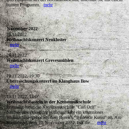
bunten Programm.
mehr
November 2022
26.11.2022
Weihnachtskonzert Neukloster
mehr
26.11.2022
Weihnachtskonzert Grevesmühlen
mehr
19.11.2022, 19:30
Überraschungskonzert im Klanghaus Ilow
mehr
19.11.2022, 14:00
Weihnachtsbasteln in der Kreismusikschule
Erstmalig bietet die Kreismusikschule "Carl Orff"
Nordwestmecklenburg in diesem Jahr ein kostenloses
Weihnachtsangebot aus dem Bereich "Bildende Kunst" an. Am
Sonnabend, dem 19. November 2022, lädt die...
mehr