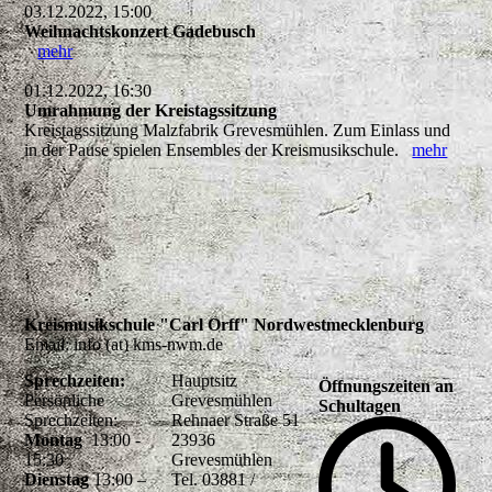
03.12.2022, 15:00
Weihnachtskonzert Gadebusch
mehr
01.12.2022, 16:30
Umrahmung der Kreistagssitzung
Kreistagssitzung Malzfabrik Grevesmühlen. Zum Einlass und
in der Pause spielen Ensembles der Kreismusikschule.
mehr
Kreismusikschule "Carl Orff" Nordwestmecklenburg
Email: info (at) kms-nwm.de
Sprechzeiten:
Hauptsitz
Öffnungszeiten an
Persönliche
Grevesmühlen
Schultagen
Sprechzeiten:
Rehnaer Straße 51
Montag
13:00 -
23936
15:30
Grevesmühlen
Dienstag
13:00 –
Tel. 03881 /