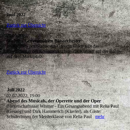
Juni 2022
Zurück zur Übersicht
26.06.2022
Stadtfest Grevesmühlen Blasorchester
Im Rahmen des Stadtfestes Grevesmühlen gibt das
Blasorchester der Kreismusikschule ein Konzert auf der Bühne
auf dem Marktplatz.
Zurück zur Übersicht
Juli 2022
02.07.2022, 19:00
Abend des Musicals, der Operette und der Oper
Bürgerschaftssaal Wismar - Ein Gesangsabend mit Relia Paul
(Gesang) und Dirk Hammerich (Klavier), als Gäste:
SchülerInnen der Meisterklasse von Relia Paul
mehr