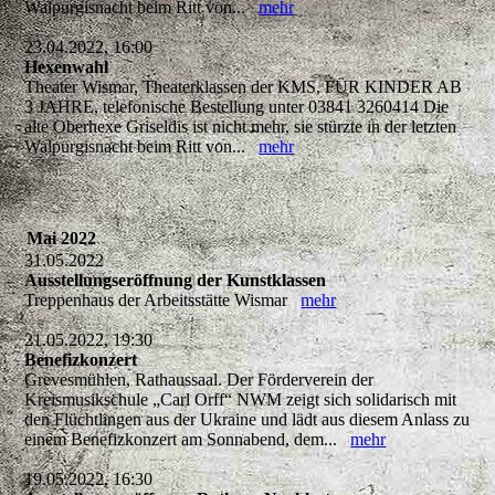
Walpurgisnacht beim Ritt von...
mehr
23.04.2022, 16:00
Hexenwahl
Theater Wismar, Theaterklassen der KMS, FÜR KINDER AB
3 JAHRE, telefonische Bestellung unter 03841 3260414 Die
alte Oberhexe Griseldis ist nicht mehr, sie stürzte in der letzten
Walpurgisnacht beim Ritt von...
mehr
Mai 2022
31.05.2022
Ausstellungseröffnung der Kunstklassen
Treppenhaus der Arbeitsstätte Wismar
mehr
21.05.2022, 19:30
Benefizkonzert
Grevesmühlen, Rathaussaal. Der Förderverein der
Kreismusikschule „Carl Orff“ NWM zeigt sich solidarisch mit
den Flüchtlingen aus der Ukraine und lädt aus diesem Anlass zu
einem Benefizkonzert am Sonnabend, dem...
mehr
19.05.2022, 16:30