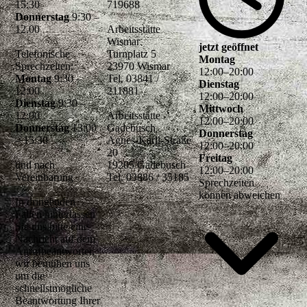
15:30
719688
Donnerstag
9:30 –
12.00
Arbeitsstätte
Wismar
jetzt geöffnet
Telefonische
Turnplatz 5
Montag
Sprechzeiten:
23970 Wismar
12
:
00
–
20
:
00
Montag
9:30 –
Tel. 03841 /
Dienstag
12:00
211881
12
:
00
–
20
:
00
Dienstag
9:30 –
Mittwoch
12:00
Arbeitsstätte
12
:
00
–
20
:
00
Donnerstag
13:00
Gadebusch
Donnerstag
– 15:30
Agnes-Karll-Straße
12
:
00
–
20
:
00
20
Freitag
und nach
19205 Gadebusch
12
:
00
–
20
:
00
Vereinbarung
Tel. 03886 / 35185
Sprechzeiten
können abweichen
In dringenden
Fällen hinterlassen
Sie uns bitte eine
Nachricht auf dem
Anrufbeantworter,
wir bemühen uns
um die
schnellstmögliche
Beantwortung Ihrer