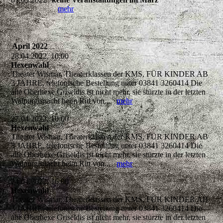
mehr
April 2022
28.04.2022, 10:00
Hexenwahl
Theater Wismar, Theaterklassen der KMS, FÜR KINDER AB
3 JAHRE, telefonische Bestellung unter 03841 3260414 Die
alte Oberhexe Griseldis ist nicht mehr, sie stürzte in der letzten
Walpurgisnacht beim Ritt von...
mehr
27.04.2022, 10:00
Hexenwahl
Theater Wismar, Theaterklassen der KMS, FÜR KINDER AB
3 JAHRE, telefonische Bestellung unter 03841 3260414 Die
alte Oberhexe Griseldis ist nicht mehr, sie stürzte in der letzten
Walpurgisnacht beim Ritt von...
mehr
24.04.2022, 16:00
Hexenwahl
Theater Wismar, Theaterklassen der KMS, FÜR KINDER AB
3 JAHRE, telefonische Bestellung unter 03841 3260414 Die
alte Oberhexe Griseldis ist nicht mehr, sie stürzte in der letzten