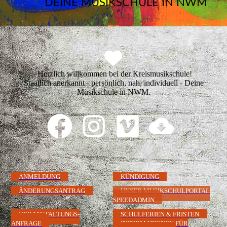
DEINE MUSIKSCHULE IN NWM
Herzlich willkommen bei der Kreismusikschule!
Staatlich anerkannt - persönlich, nah, individuell - Deine
Musikschule in NWM.
ANMELDUNG
KÜNDIGUNG
ÄNDERUNGSANTRAG
UNSER MUSIKSCHULPORTAL
SPEEDADMIN
VERANSTALTUNGS-
SCHULFERIEN & FRISTEN
ANFRAGE
INFORMATIONEN FÜR