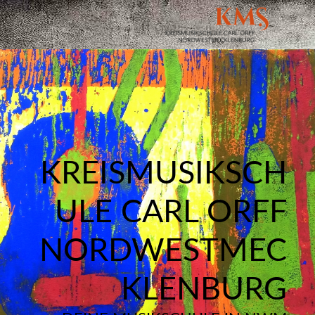
KREISMUSIKSCH
ULE CARL ORFF
NORDWESTMEC
KLENBURG