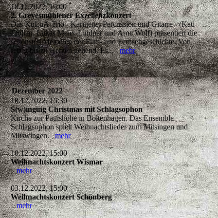
18.11.2022, 19:00
2. Grevesmühlener Exzellenzkonzert
Das KuLuA-Trio - Karinette, Percussion und Gitarre - (Kati
Frölian, Lukas Meier-Lindner und Arne Wolf) präsentiert die
schönsten Melodien der Film- und Fernsehgeschichte. Von
fetzig bis zu Herzen gehend. Es...
mehr
Dezember 2022
18.12.2022, 15:30
S(w)inging Christmas mit Schlagsophon
Kirche zur Paulshöhe in Boltenhagen. Das Ensemble
Schlagsophon spielt Weihnachtslieder zum Mitsingen und
Mitswingen.
mehr
10.12.2022, 15:00
Weihnachtskonzert Wismar
mehr
03.12.2022, 15:00
Weihnachtskonzert Schönberg
mehr