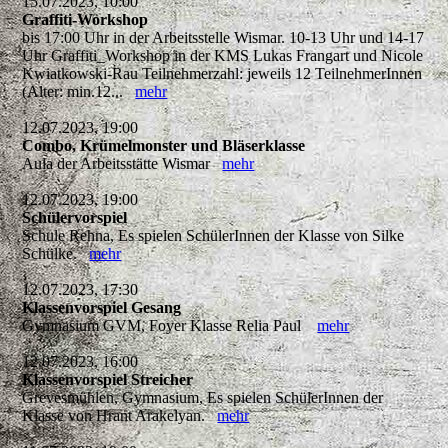
15.07.2023, 10:00
Graffiti-Workshop
bis 17:00 Uhr in der Arbeitsstelle Wismar. 10-13 Uhr und 14-17
Uhr Graffiti_Workshop in der KMS Lukas Frangart und Nicole
Kwiatkowski-Rau Teilnehmerzahl: jeweils 12 TeilnehmerInnen
(Alter: min.12...
mehr
12.07.2023, 19:00
Combo, Krümelmonster und Bläserklasse
Aula der Arbeitsstätte Wismar
mehr
12.07.2023, 19:00
Schülervorspiel
Schule Rehna, Es spielen SchülerInnen der Klasse von Silke
Schülke.
mehr
12.07.2023, 17:30
Klassenvorspiel Gesang
Gymnasium GVM, Foyer Klasse Relia Paul
mehr
12.07.2023, 16:00
Klassenvorspiel Streicher
Grevesmühlen, Gymnasium, Es spielen SchülerInnen der
Klasse von Hrant Arakelyan.
mehr