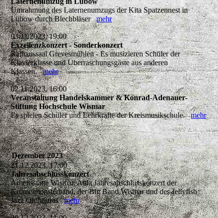
Laternenumzug in Lübow
Umrahmung des Laternenumzugs der Kita Spatzennest in
Lübow durch Blechbläser
mehr
03.11.2023, 19:00
Exzellenzkonzert - Sonderkonzert
Rathaussaal Grevesmühlen - Es musizieren Schüler der
Klavierklasse und Überraschungsgäste aus anderen
Klassen.
mehr
02.11.2023, 16:00
Veranstaltung Handelskammer & Konrad-Adenauer-
Stiftung Hochschule Wismar
Es spielen Schüler und Lehrkräfte der Kreismusikschule.
mehr
Dezember 2023
21.12.2023, 17:00
Jahresabschlusskonzert
Arbeitsstätte Wismar, Aula Jahresabschlusskonzert der
Krümelmonsterband, der Big Band Wismar und des Jellyfish
Jazz Orchestras
mehr
20.12.2023, 11:00