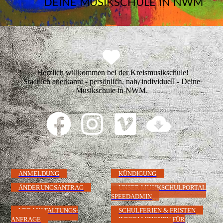
DEINE MUSIKSCHULE IN NWM
Herzlich willkommen bei der Kreismusikschule!
Staatlich anerkannt - persönlich, nah, individuell - Deine
Musikschule in NWM.
ANMELDUNG
KÜNDIGUNG
ÄNDERUNGSANTRAG
UNSER MUSIKSCHULPORTAL
SPEEDADMIN
VERANSTALTUNGS-
SCHULFERIEN & FRISTEN
ANFRAGE
INFORMATIONEN FÜR