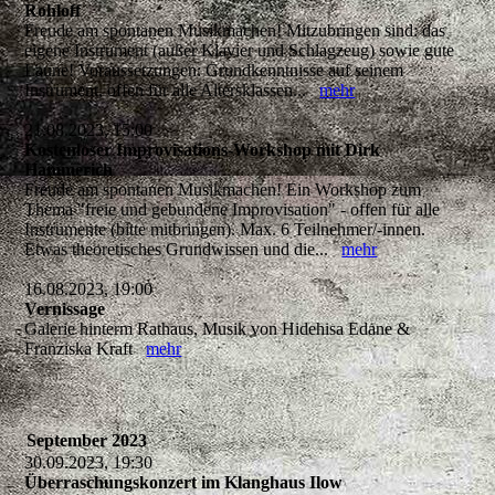
Rohloff
Freude am spontanen Musikmachen! Mitzubringen sind: das
eigene Instrument (außer Klavier und Schlagzeug) sowie gute
Laune! Voraussetzungen: Grundkenntnisse auf seinem
Instrument, offen für alle Altersklassen...
mehr
21.08.2023, 15:00
Kostenloser Improvisations-Workshop mit Dirk
Hammerich
Freude am spontanen Musikmachen! Ein Workshop zum
Thema "freie und gebundene Improvisation" - offen für alle
Instrumente (bitte mitbringen). Max. 6 Teilnehmer/-innen.
Etwas theoretisches Grundwissen und die...
mehr
16.08.2023, 19:00
Vernissage
Galerie hinterm Rathaus, Musik von Hidehisa Edane &
Franziska Kraft
mehr
September 2023
30.09.2023, 19:30
Überraschungskonzert im Klanghaus Ilow