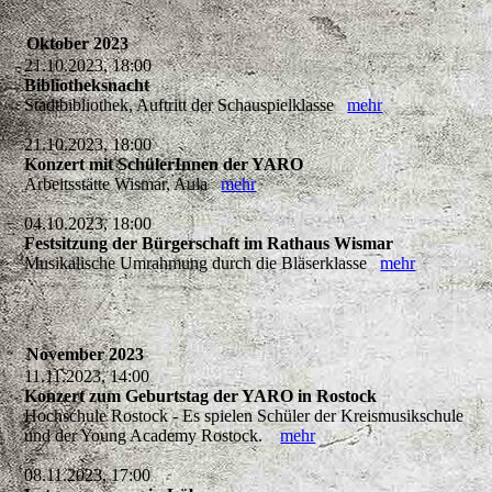
Oktober 2023
21.10.2023, 18:00
Bibliotheksnacht
Stadtbibliothek, Auftritt der Schauspielklasse
mehr
21.10.2023, 18:00
Konzert mit SchülerInnen der YARO
Arbeitsstätte Wismar, Aula
mehr
04.10.2023, 18:00
Festsitzung der Bürgerschaft im Rathaus Wismar
Musikalische Umrahmung durch die Bläserklasse
mehr
November 2023
11.11.2023, 14:00
Konzert zum Geburtstag der YARO in Rostock
Hochschule Rostock - Es spielen Schüler der Kreismusikschule
und der Young Academy Rostock.
mehr
08.11.2023, 17:00