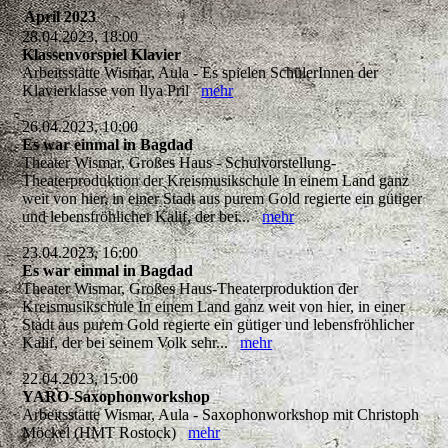
April 2023
28.04.2023, 18:00
Klassenvorspiel Klavier
Arbeitsstätte Wismar, Aula - Es spielen SchülerInnen der
Klavierklasse von Ilya Pril
mehr
26.04.2023, 10:00
Es war einmal in Bagdad
Theater Wismar, Großes Haus - Schulvorstellung-
Theaterproduktion der Kreismusikschule In einem Land ganz
weit von hier, in einer Stadt aus purem Gold regierte ein gütiger
und lebensfröhlicher Kalif, der bei...
mehr
23.04.2023, 16:00
Es war einmal in Bagdad
Theater Wismar, Großes Haus-Theaterproduktion der
Kreismusikschule In einem Land ganz weit von hier, in einer
Stadt aus purem Gold regierte ein gütiger und lebensfröhlicher
Kalif, der bei seinem Volk sehr...
mehr
22.04.2023, 15:00
YARO-Saxophonworkshop
Arbeitsstätte Wismar, Aula - Saxophonworkshop mit Christoph
Möckel (HMT Rostock)
mehr