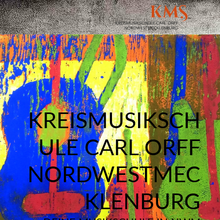
KREISMUSIKSCH
ULE CARL ORFF
NORDWESTMEC
KLENBURG