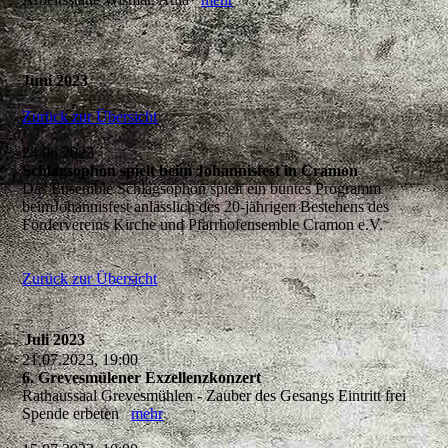
Juni 2023
Zurück zur Übersicht
24.06.2023
Schlagsophon spielt beim Johannisfest in Cramon
Das Ensemble Schlagsophon spielt ein buntes Programm
beimJohannisfest anlässlich des 20-jährigen Bestehens des
Fördervereins Kirche und Pfarrhofensemble Cramon e.V.
Zurück zur Übersicht
Juli 2023
21.07.2023, 19:00
6. Grevesmülener Exzellenzkonzert
Rathaussaal Grevesmühlen - Zauber des Gesangs Eintritt frei
Spende erbeten
mehr