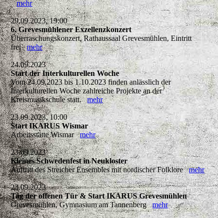
mehr
29.09.2023, 19:00
6. Grevesmühlener Exzellenzkonzert
Überraschungskonzert, Rathaussaal Grevesmühlen, Eintritt
frei
mehr
24.09.2023
Start der Interkulturellen Woche
Vom 24.09.2023 bis 1.10.2023 finden anlässlich der
Interkulturellen Woche zahlreiche Projekte an der
Kreismusikschule statt.
mehr
23.09.2023, 10:00
Start IKARUS Wismar
Arbeitsstätte Wismar
mehr
23.09.2023
Kleines Schwedenfest in Neukloster
Auftritt des Streicher Ensembles mit nordischer Folklore
mehr
23.09.2023
Tag der offenen Tür & Start IKARUS Grevesmühlen
Grevesmühlen, Gymnasium am Tannenberg
mehr