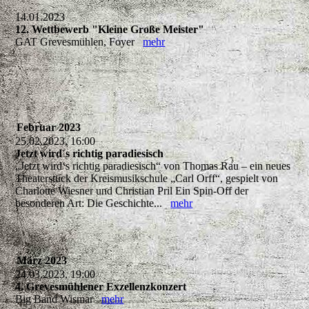
14.01.2023
12. Wettbewerb "Kleine Große Meister"
GAT Grevesmühlen, Foyer
mehr
Februar 2023
25.02.2023, 16:00
Jetzt wird´s richtig paradiesisch
„Jetzt wird‘s richtig paradiesisch“ von Thomas Rau – ein neues
Theaterstück der Kreismusikschule „Carl Orff“, gespielt von
Charlotte Wiesner und Christian Pril Ein Spin-Off der
besonderen Art: Die Geschichte...
mehr
März 2023
24.03.2023, 19:00
4. Grevesmühlener Exzellenzkonzert
Big Band Wismar
mehr