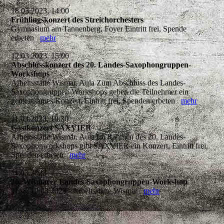
18.03.2023, 14:00
Frühlingskonzert des Streichorchesters
Gymnasium am Tannenberg, Foyer Eintritt frei, Spende
erbeten
mehr
12.03.2023, 15:00
Abschlusskonzert des 20. Landes-Saxophongruppen-
Workshops
Arbeitsstätte Wismar, Aula Zum Abschluss des Landes-
Saxophongruppen-Workshops geben die Teilnehmer ein
gemeinsames Konzert. Eintritt frei, Spenden erbeten
mehr
11.03.2023, 19:30
Gastkonzert SAXVIER
Arbeitsstätte Wismar, Aula Im Rahmen des 20. Landes-
Saxophonworkshops gibt SAXVIER ein Konzert, Eintritt frei,
Spenden erbeten
mehr
11.03.2023
20. Wismarer Landes-Saxophongruppen-Workshop
11. & 12.03.2023 - Arbeitsstätte Wismar
mehr