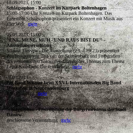
10.09.2023, 15:00
Schlagsophon - Konzert im Kurpark Boltenhagen
15:00-17:00 Uhr Konzert im Kurpark Boltenhagen. Das
Ensemble Schagsophon präsentiert ein Konzert mit Musik aus
aller Welt
mehr
09.09.2023, 15:00
"ENE, MENE, MUH - UND RAUS BIST DU" -
Ausstellungseröffnung
Schloss Tressow - Die Ausstellung (9.9.-17.9.23) präsentiert
Zeichnungen von Tisa von der Schulenburg und Fotografien
des renommierten Fotografen Christopher Thomas zum Thema
Lepra-Krankheit. Die feierliche...
mehr
08.09.2023
Big Band Wismar beim XXVI. Internationalen Big Band
Workshop in Neubrandenburg
8.9.-10.9.2023
mehr
01.09.2023, 19:30
Schlagsophon - Festempfang der Bürgermeisterin der Stadt
Dassow
geschlossene Veranstaltung
mehr