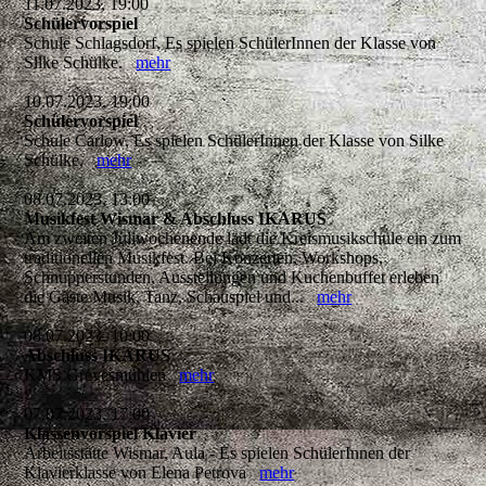
11.07.2023, 19:00
Schülervorspiel
Schule Schlagsdorf, Es spielen SchülerInnen der Klasse von
Silke Schülke.
mehr
10.07.2023, 19:00
Schülervorspiel
Schule Carlow, Es spielen SchülerInnen der Klasse von Silke
Schülke.
mehr
08.07.2023, 13:00
Musikfest Wismar & Abschluss IKARUS
Am zweiten Juliwochenende lädt die Kreismusikschule ein zum
traditionellen Musikfest. Bei Konzerten, Workshops,
Schnupperstunden, Ausstellungen und Kuchenbuffet erleben
die Gäste Musik, Tanz, Schauspiel und...
mehr
08.07.2023, 10:00
Abschluss IKARUS
KMS Grevesmühlen
mehr
07.07.2023, 17:00
Klassenvorspiel Klavier
Arbeitsstätte Wismar, Aula - Es spielen SchülerInnen der
Klavierklasse von Elena Petrova
mehr