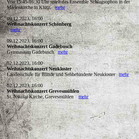
Von 15:45-16:30 Uhr spielt das Ensemble Schlagsophon in der
Marienkirche in Klütz.
mehr
09.12.2023, 16:00
Weihnachtskonzert Schönberg
mehr
09.12.2023, 16:00
Weihnachtskonzert Gadebusch
Gymnasium Gadebusch
mehr
02.12.2023, 16:00
Weihnachtskonzert Neukloster
Landesschule für Blinde und Sehbehinderte Neukloster
mehr
02.12.2023, 16:00
Weihnachtskonzert Grevesmühlen
St. Nikolai Kirche, Grevesmühlen
mehr