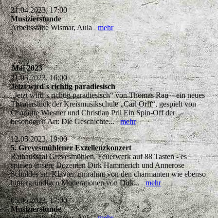
21.04.2023, 17:00
Musizierstunde
Arbeitsstätte Wismar, Aula
mehr
Mai 2023
21.05.2023, 16:00
Jetzt wird´s richtig paradiesisch
„Jetzt wird‘s richtig paradiesisch“ von Thomas Rau – ein neues
Theaterstück der Kreismusikschule „Carl Orff“, gespielt von
Charlotte Wiesner und Christian Pril Ein Spin-Off der
besonderen Art: Die Geschichte...
mehr
12.05.2023, 19:00
5. Grevesmühlener Exzellenzkonzert
Rathaussaal Grevesmühlen, Feuerwerk auf 88 Tasten - es
spielen unsere Dozenten Dirk Hammerich und Annerose
Schuldes am Klavier, umrahmt von den charmanten wie ebenso
hintergründigen Moderationen von Dirk...
mehr
05.05.2023, 17:00
Musizierstunde
Arbeitsstätte Wismar, Aula
mehr