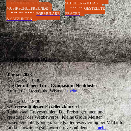
FÖRDERVEREIN
SCHULEN & KITAS
MUSIKSCHULFREUNDE
HÄUFIG GESTELLTE
DOWNLOADS, FORMULARE
FRAGEN
& SATZUNGEN
Veranstaltungen 2023
Januar 2023
21.01.2023, 10:30
Tag der offenen Tür - Gymnasium Neukloster
Auftritt der Jazzcombo Wismar
mehr
20.01.2023, 19:00
3. Grevesmühlener Exzellenzkonzert
Rathaussaal Grevesmühlen. Die Preisträgerinnen und
Preisträger des Wettbewerbs "Kleine Große Meister"
präsentieren ihr Können. Eine Kartenreservierung per Mail info
(at) kms-nwm.de (Stichwort Grevesmühlener...
mehr