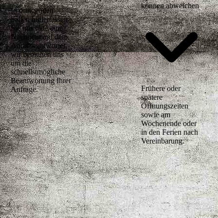
können abweichen
In dringenden
Fällen hinterlassen
Sie uns bitte eine
Nachricht auf dem
Anrufbeantworter,
wir bemühen uns
um die
schnellstmögliche
Beantwortung Ihrer
Frühere oder
Anfrage.
spätere
Öffnungszeiten
sowie am
Wochenende oder
in den Ferien nach
Vereinbarung.