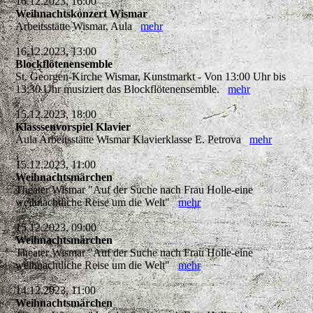
16.12.2023, 16:00
Weihnachtskonzert Wismar
Arbeitsstätte Wismar, Aula
mehr
16.12.2023, 13:00
Blockflötenensemble
St. Georgen-Kirche Wismar, Kunstmarkt - Von 13:00 Uhr bis
13:30 Uhr musiziert das Blockflötenensemble.
mehr
15.12.2023, 18:00
Klasssenvorspiel Klavier
Aula Arbeitsstätte Wismar Klavierklasse E. Petrova
mehr
15.12.2023, 11:00
Weihnachtsmärchen
Theater Wismar "Auf der Suche nach Frau Holle-eine
weihnachtliche Reise um die Welt"
mehr
15.12.2023, 09:00
Weihnachtsmärchen
Theater Wismar "Auf der Suche nach Frau Holle-eine
weihnachtliche Reise um die Welt"
mehr
14.12.2023, 11:00
Weihnachtsmärchen