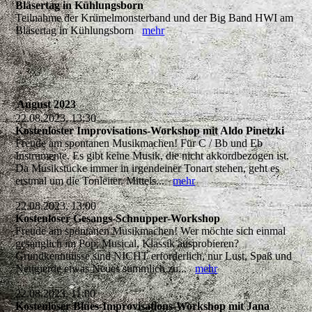
Bläsertag in Kühlungsborn
Teilnahme der Krümelmonsterband und der Big Band HWI am
Bläsertag in Kühlungsborn
mehr
August 2023
22.08.2023, 13:30
Kostenloster Improvisations-Workshop mit Aldo Pinetzki
Freude am spontanen Musikmachen! Für C / Bb und Eb
Instrumente. Es gibt keine Musik, die nicht akkordbezogen ist.
Da Musikstücke immer in irgendeiner Tonart stehen, geht es
erstmal um die Tonleiter. Mittels...
mehr
22.08.2023, 13:00
Kostenloser Gesangs-Schnupper-Workshop
Freude am spontanen Musikmachen! Wer möchte sich einmal
gesanglich im Pop, Musical, Klassik ausprobieren?
Grundkenntnisse sind NICHT erforderlich, nur Lust, Spaß und
Neugierde etwas Neues stimmlich zu...
mehr
22.08.2023, 11:00
Kostenloser Blues-Improvisations-Workshop mit Jana