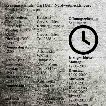
Kreismusikschule "Carl Orff" Nordwestmecklenburg
Email: info (at) kms-nwm.de
Sprechzeiten:
Hauptsitz
Öffnungszeiten an
Persönliche
Grevesmühlen
Schultagen
Sprechzeiten:
Rehnaer Straße 51
Montag
13:00 -
23936
15:30
Grevesmühlen
Dienstag
13:00 –
Tel. 03881 /
15:30
719688
Donnerstag
9:30 –
12.00
Arbeitsstätte
Wismar
jetzt geschlossen
Telefonische
Turnplatz 5
Montag
Sprechzeiten:
23970 Wismar
12
:
00
–
20
:
00
Montag
9:30 –
Tel. 03841 /
Dienstag
12:00
211881
12
:
00
–
20
:
00
Dienstag
9:30 –
Mittwoch
12:00
Arbeitsstätte
12
:
00
–
20
:
00
Donnerstag
13:00
Gadebusch
Donnerstag
– 15:30
Agnes-Karll-Straße
12
:
00
–
20
:
00
20
Freitag
und nach
19205 Gadebusch
12
:
00
–
20
:
00
Vereinbarung
Tel. 03886 / 35185
Sprechzeiten