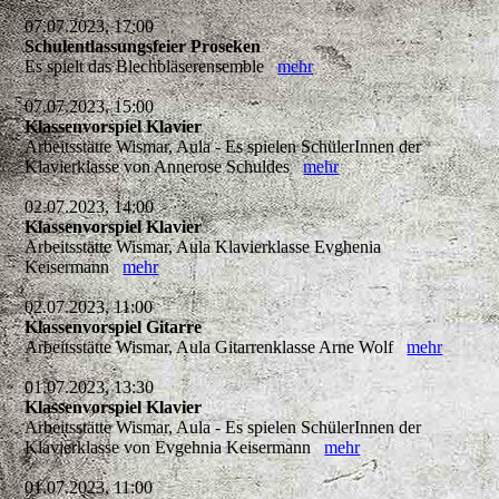
07.07.2023, 17:00
Schulentlassungsfeier Proseken
Es spielt das Blechbläserensemble
mehr
07.07.2023, 15:00
Klassenvorspiel Klavier
Arbeitsstätte Wismar, Aula - Es spielen SchülerInnen der
Klavierklasse von Annerose Schuldes
mehr
02.07.2023, 14:00
Klassenvorspiel Klavier
Arbeitsstätte Wismar, Aula Klavierklasse Evghenia
Keisermann
mehr
02.07.2023, 11:00
Klassenvorspiel Gitarre
Arbeitsstätte Wismar, Aula Gitarrenklasse Arne Wolf
mehr
01.07.2023, 13:30
Klassenvorspiel Klavier
Arbeitsstätte Wismar, Aula - Es spielen SchülerInnen der
Klavierklasse von Evgehnia Keisermann
mehr
01.07.2023, 11:00