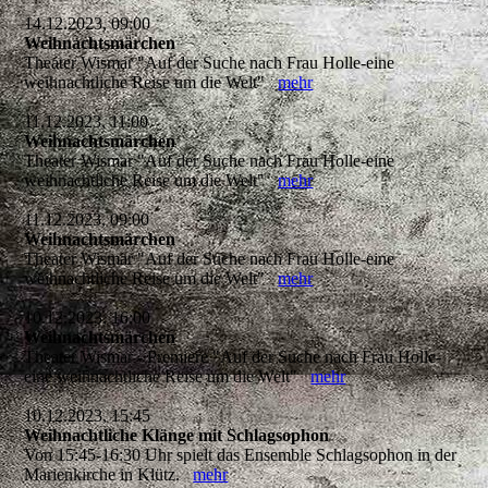
14.12.2023, 09:00
Weihnachtsmärchen
Theater Wismar "Auf der Suche nach Frau Holle-eine
weihnachtliche Reise um die Welt"
mehr
11.12.2023, 11:00
Weihnachtsmärchen
Theater Wismar "Auf der Suche nach Frau Holle-eine
weihnachtliche Reise um die Welt"
mehr
11.12.2023, 09:00
Weihnachtsmärchen
Theater Wismar "Auf der Suche nach Frau Holle-eine
weihnachtliche Reise um die Welt"
mehr
10.12.2023, 16:00
Weihnachtsmärchen
Theater Wismar - Premiere "Auf der Suche nach Frau Holle-
eine weihnachtliche Reise um die Welt"
mehr
10.12.2023, 15:45
Weihnachtliche Klänge mit Schlagsophon
Von 15:45-16:30 Uhr spielt das Ensemble Schlagsophon in der
Marienkirche in Klütz.
mehr