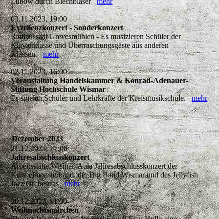
Lübow durch Blechbläser
mehr
03.11.2023, 19:00
Exzellenzkonzert - Sonderkonzert
Rathaussaal Grevesmühlen - Es musizieren Schüler der
Klavierklasse und Überraschungsgäste aus anderen
Klassen.
mehr
02.11.2023, 16:00
Veranstaltung Handelskammer & Konrad-Adenauer-
Stiftung Hochschule Wismar
Es spielen Schüler und Lehrkräfte der Kreismusikschule.
mehr
Dezember 2023
21.12.2023, 17:00
Jahresabschlusskonzert
Arbeitsstätte Wismar, Aula Jahresabschlusskonzert der
Krümelmonsterband, der Big Band Wismar und des Jellyfish
Jazz Orchestras
mehr
20.12.2023, 11:00
Weihnachtsmärchen
Theater Wismar "Auf der Suche nach Frau Holle-eine