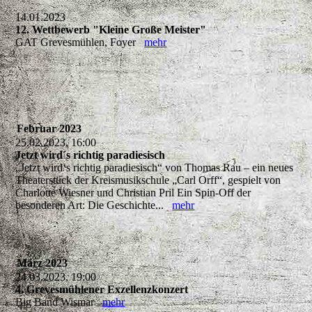
14.01.2023
12. Wettbewerb "Kleine Große Meister"
GAT Grevesmühlen, Foyer
mehr
Februar 2023
25.02.2023, 16:00
Jetzt wird´s richtig paradiesisch
„Jetzt wird‘s richtig paradiesisch“ von Thomas Rau – ein neues
Theaterstück der Kreismusikschule „Carl Orff“, gespielt von
Charlotte Wiesner und Christian Pril Ein Spin-Off der
besonderen Art: Die Geschichte...
mehr
März 2023
24.03.2023, 19:00
4. Grevesmühlener Exzellenzkonzert
Big Band Wismar
mehr