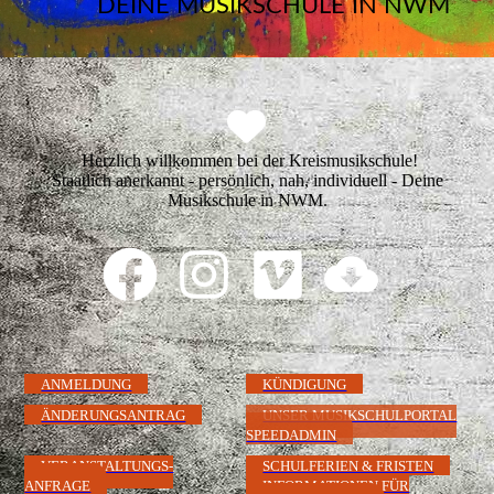
DEINE MUSIKSCHULE IN NWM
Herzlich willkommen bei der Kreismusikschule!
Staatlich anerkannt - persönlich, nah, individuell - Deine
Musikschule in NWM.
ANMELDUNG
KÜNDIGUNG
ÄNDERUNGSANTRAG
UNSER MUSIKSCHULPORTAL
SPEEDADMIN
VERANSTALTUNGS-
SCHULFERIEN & FRISTEN
ANFRAGE
INFORMATIONEN FÜR