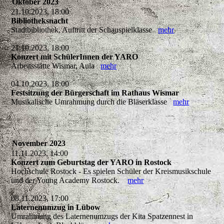
Oktober 2023
21.10.2023, 18:00
Bibliotheksnacht
Stadtbibliothek, Auftritt der Schauspielklasse
mehr
21.10.2023, 18:00
Konzert mit SchülerInnen der YARO
Arbeitsstätte Wismar, Aula
mehr
04.10.2023, 18:00
Festsitzung der Bürgerschaft im Rathaus Wismar
Musikalische Umrahmung durch die Bläserklasse
mehr
November 2023
11.11.2023, 14:00
Konzert zum Geburtstag der YARO in Rostock
Hochschule Rostock - Es spielen Schüler der Kreismusikschule
und der Young Academy Rostock.
mehr
08.11.2023, 17:00
Laternenumzug in Lübow
Umrahmung des Laternenumzugs der Kita Spatzennest in