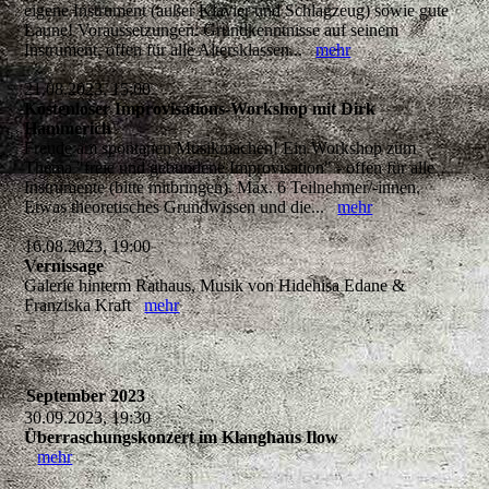
eigene Instrument (außer Klavier und Schlagzeug) sowie gute
Laune! Voraussetzungen: Grundkenntnisse auf seinem
Instrument, offen für alle Altersklassen...
mehr
21.08.2023, 15:00
Kostenloser Improvisations-Workshop mit Dirk
Hammerich
Freude am spontanen Musikmachen! Ein Workshop zum
Thema "freie und gebundene Improvisation" - offen für alle
Instrumente (bitte mitbringen). Max. 6 Teilnehmer/-innen.
Etwas theoretisches Grundwissen und die...
mehr
16.08.2023, 19:00
Vernissage
Galerie hinterm Rathaus, Musik von Hidehisa Edane &
Franziska Kraft
mehr
September 2023
30.09.2023, 19:30
Überraschungskonzert im Klanghaus Ilow
mehr