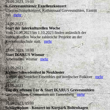
29.09.2023, 19:00
6. Grevesmühlener Exzellenzkonzert
Überraschungskonzert, Rathaussaal Grevesmühlen, Eintritt
frei
mehr
24.09.2023
Start der Interkulturellen Woche
Vom 24.09.2023 bis 1.10.2023 finden anlässlich der
Interkulturellen Woche zahlreiche Projekte an der
Kreismusikschule statt.
mehr
23.09.2023, 10:00
Start IKARUS Wismar
Arbeitsstätte Wismar
mehr
23.09.2023
Kleines Schwedenfest in Neukloster
Auftritt des Streicher Ensembles mit nordischer Folklore
mehr
23.09.2023
Tag der offenen Tür & Start IKARUS Grevesmühlen
Grevesmühlen, Gymnasium am Tannenberg
mehr
10.09.2023, 15:00
Schlagsophon - Konzert im Kurpark Boltenhagen