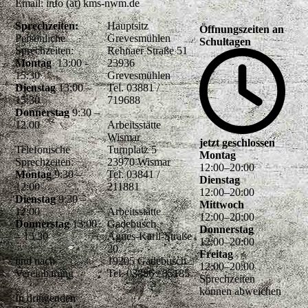
Email: info (at) kms-nwm.de
Sprechzeiten:
Hauptsitz
Öffnungszeiten an
Persönliche
Grevesmühlen
Schultagen
Sprechzeiten:
Rehnaer Straße 51
Montag
13:00 -
23936
15:30
Grevesmühlen
Dienstag
13:00 –
Tel. 03881 /
15:30
719688
Donnerstag
9:30 –
12.00
Arbeitsstätte
Wismar
jetzt geschlossen
Telefonische
Turnplatz 5
Montag
Sprechzeiten:
23970 Wismar
12
:
00
–
20
:
00
Montag
9:30 –
Tel. 03841 /
Dienstag
12:00
211881
12
:
00
–
20
:
00
Dienstag
9:30 –
Mittwoch
12:00
Arbeitsstätte
12
:
00
–
20
:
00
Donnerstag
13:00
Gadebusch
Donnerstag
– 15:30
Agnes-Karll-Straße
12
:
00
–
20
:
00
20
Freitag
und nach
19205 Gadebusch
12
:
00
–
20
:
00
Vereinbarung
Tel. 03886 / 35185
Sprechzeiten
können abweichen
In dringenden