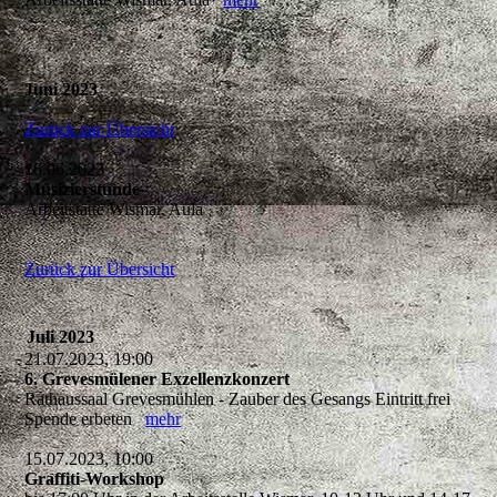
Juni 2023
Zurück zur Übersicht
16.06.2023
Musizierstunde
Arbeitstätte Wismar, Aula
Zurück zur Übersicht
Juli 2023
21.07.2023, 19:00
6. Grevesmülener Exzellenzkonzert
Rathaussaal Grevesmühlen - Zauber des Gesangs Eintritt frei
Spende erbeten
mehr
15.07.2023, 10:00
Graffiti-Workshop