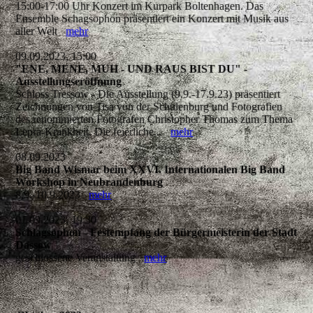
15:00-17:00 Uhr Konzert im Kurpark Boltenhagen. Das
Ensemble Schagsophon präsentiert ein Konzert mit Musik aus
aller Welt
mehr
09.09.2023, 15:00
"ENE, MENE, MUH - UND RAUS BIST DU" -
Ausstellungseröffnung
Schloss Tressow - Die Ausstellung (9.9.-17.9.23) präsentiert
Zeichnungen von Tisa von der Schulenburg und Fotografien
des renommierten Fotografen Christopher Thomas zum Thema
Lepra-Krankheit. Die feierliche...
mehr
08.09.2023
Big Band Wismar beim XXVI. Internationalen Big Band
Workshop in Neubrandenburg
8.9.-10.9.2023
mehr
01.09.2023, 19:30
Schlagsophon - Festempfang der Bürgermeisterin der Stadt
Dassow
geschlossene Veranstaltung
mehr