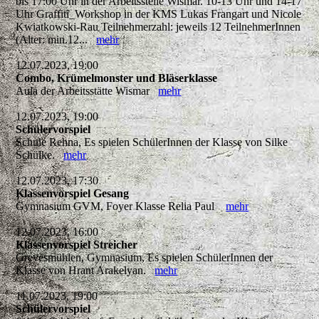
bis 17:00 Uhr in der Arbeitsstelle Wismar. 10-13 Uhr und 14-17
Uhr Graffiti_Workshop in der KMS Lukas Frangart und Nicole
Kwiatkowski-Rau Teilnehmerzahl: jeweils 12 TeilnehmerInnen
(Alter: min.12...
mehr
12.07.2023, 19:00
Combo, Krümelmonster und Bläserklasse
Aula der Arbeitsstätte Wismar
mehr
12.07.2023, 19:00
Schülervorspiel
Schule Rehna, Es spielen SchülerInnen der Klasse von Silke
Schülke.
mehr
12.07.2023, 17:30
Klassenvorspiel Gesang
Gymnasium GVM, Foyer Klasse Relia Paul
mehr
12.07.2023, 16:00
Klassenvorspiel Streicher
Grevesmühlen, Gymnasium, Es spielen SchülerInnen der
Klasse von Hrant Arakelyan.
mehr
11.07.2023, 19:00
Schülervorspiel