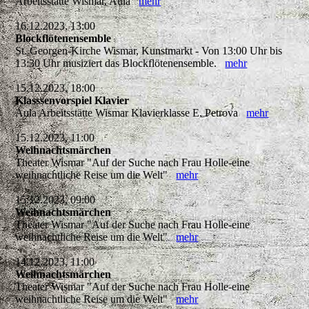
Arbeitsstätte Wismar, Aula
mehr
16.12.2023, 13:00
Blockflötenensemble
St. Georgen-Kirche Wismar, Kunstmarkt - Von 13:00 Uhr bis
13:30 Uhr musiziert das Blockflötenensemble.
mehr
15.12.2023, 18:00
Klasssenvorspiel Klavier
Aula Arbeitsstätte Wismar Klavierklasse E. Petrova
mehr
15.12.2023, 11:00
Weihnachtsmärchen
Theater Wismar "Auf der Suche nach Frau Holle-eine
weihnachtliche Reise um die Welt"
mehr
15.12.2023, 09:00
Weihnachtsmärchen
Theater Wismar "Auf der Suche nach Frau Holle-eine
weihnachtliche Reise um die Welt"
mehr
14.12.2023, 11:00
Weihnachtsmärchen
Theater Wismar "Auf der Suche nach Frau Holle-eine
weihnachtliche Reise um die Welt"
mehr