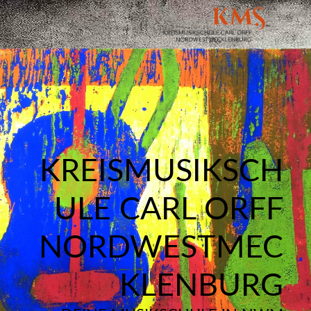
KREISMUSIKSCH
ULE CARL ORFF
NORDWESTMEC
KLENBURG