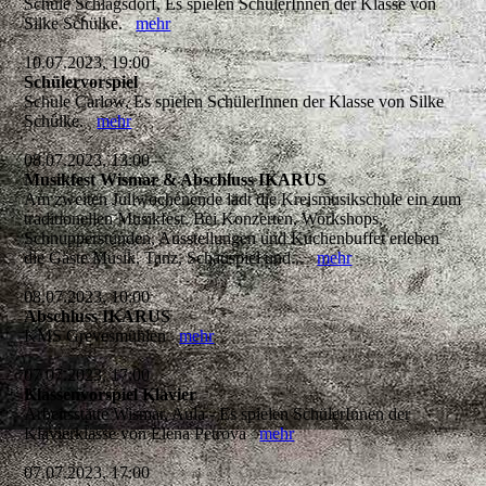
Schule Schlagsdorf, Es spielen SchülerInnen der Klasse von
Silke Schülke.
mehr
10.07.2023, 19:00
Schülervorspiel
Schule Carlow, Es spielen SchülerInnen der Klasse von Silke
Schülke.
mehr
08.07.2023, 13:00
Musikfest Wismar & Abschluss IKARUS
Am zweiten Juliwochenende lädt die Kreismusikschule ein zum
traditionellen Musikfest. Bei Konzerten, Workshops,
Schnupperstunden, Ausstellungen und Kuchenbuffet erleben
die Gäste Musik, Tanz, Schauspiel und...
mehr
08.07.2023, 10:00
Abschluss IKARUS
KMS Grevesmühlen
mehr
07.07.2023, 17:00
Klassenvorspiel Klavier
Arbeitsstätte Wismar, Aula - Es spielen SchülerInnen der
Klavierklasse von Elena Petrova
mehr
07.07.2023, 17:00