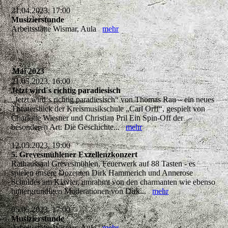
21.04.2023, 17:00
Musizierstunde
Arbeitsstätte Wismar, Aula
mehr
Mai 2023
21.05.2023, 16:00
Jetzt wird´s richtig paradiesisch
„Jetzt wird‘s richtig paradiesisch“ von Thomas Rau – ein neues
Theaterstück der Kreismusikschule „Carl Orff“, gespielt von
Charlotte Wiesner und Christian Pril Ein Spin-Off der
besonderen Art: Die Geschichte...
mehr
12.05.2023, 19:00
5. Grevesmühlener Exzellenzkonzert
Rathaussaal Grevesmühlen, Feuerwerk auf 88 Tasten - es
spielen unsere Dozenten Dirk Hammerich und Annerose
Schuldes am Klavier, umrahmt von den charmanten wie ebenso
hintergründigen Moderationen von Dirk...
mehr
05.05.2023, 17:00
Musizierstunde
Arbeitsstätte Wismar, Aula
mehr