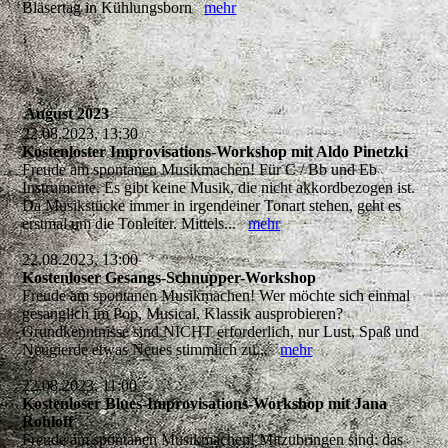
Bläsertag in Kühlungsborn
mehr
August 2023
22.08.2023, 13:30
Kostenloster Improvisations-Workshop mit Aldo Pinetzki
Freude am spontanen Musikmachen! Für C / Bb und Eb
Instrumente. Es gibt keine Musik, die nicht akkordbezogen ist.
Da Musikstücke immer in irgendeiner Tonart stehen, geht es
erstmal um die Tonleiter. Mittels...
mehr
22.08.2023, 13:00
Kostenloser Gesangs-Schnupper-Workshop
Freude am spontanen Musikmachen! Wer möchte sich einmal
gesanglich im Pop, Musical, Klassik ausprobieren?
Grundkenntnisse sind NICHT erforderlich, nur Lust, Spaß und
Neugierde etwas Neues stimmlich zu...
mehr
22.08.2023, 11:00
Kostenloser Blues-Improvisations-Workshop mit Jana
Rohloff
Freude am spontanen Musikmachen! Mitzubringen sind: das