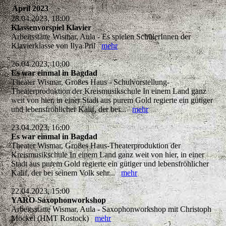
April 2023
28.04.2023, 18:00
Klassenvorspiel Klavier
Arbeitsstätte Wismar, Aula - Es spielen SchülerInnen der
Klavierklasse von Ilya Pril
mehr
26.04.2023, 10:00
Es war einmal in Bagdad
Theater Wismar, Großes Haus - Schulvorstellung-
Theaterproduktion der Kreismusikschule In einem Land ganz
weit von hier, in einer Stadt aus purem Gold regierte ein gütiger
und lebensfröhlicher Kalif, der bei...
mehr
23.04.2023, 16:00
Es war einmal in Bagdad
Theater Wismar, Großes Haus-Theaterproduktion der
Kreismusikschule In einem Land ganz weit von hier, in einer
Stadt aus purem Gold regierte ein gütiger und lebensfröhlicher
Kalif, der bei seinem Volk sehr...
mehr
22.04.2023, 15:00
YARO-Saxophonworkshop
Arbeitsstätte Wismar, Aula - Saxophonworkshop mit Christoph
Möckel (HMT Rostock)
mehr