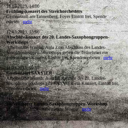
18.03.2023, 14:00
Frühlingskonzert des Streichorchesters
Gymnasium am Tannenberg, Foyer Eintritt frei, Spende
erbeten
mehr
12.03.2023, 15:00
Abschlusskonzert des 20. Landes-Saxophongruppen-
Workshops
Arbeitsstätte Wismar, Aula Zum Abschluss des Landes-
Saxophongruppen-Workshops geben die Teilnehmer ein
gemeinsames Konzert. Eintritt frei, Spenden erbeten
mehr
11.03.2023, 19:30
Gastkonzert SAXVIER
Arbeitsstätte Wismar, Aula Im Rahmen des 20. Landes-
Saxophonworkshops gibt SAXVIER ein Konzert, Eintritt frei,
Spenden erbeten
mehr
11.03.2023
20. Wismarer Landes-Saxophongruppen-Workshop
11. & 12.03.2023 - Arbeitsstätte Wismar
mehr