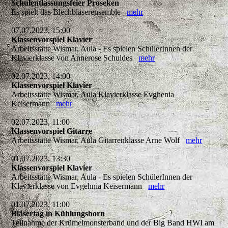
Schulentlassungsfeier Proseken
Es spielt das Blechbläserensemble
mehr
07.07.2023, 15:00
Klassenvorspiel Klavier
Arbeitsstätte Wismar, Aula - Es spielen SchülerInnen der
Klavierklasse von Annerose Schuldes
mehr
02.07.2023, 14:00
Klassenvorspiel Klavier
Arbeitsstätte Wismar, Aula Klavierklasse Evghenia
Keisermann
mehr
02.07.2023, 11:00
Klassenvorspiel Gitarre
Arbeitsstätte Wismar, Aula Gitarrenklasse Arne Wolf
mehr
01.07.2023, 13:30
Klassenvorspiel Klavier
Arbeitsstätte Wismar, Aula - Es spielen SchülerInnen der
Klavierklasse von Evgehnia Keisermann
mehr
01.07.2023, 11:00
Bläsertag in Kühlungsborn
Teilnahme der Krümelmonsterband und der Big Band HWI am