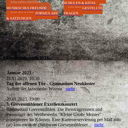
FÖRDERVEREIN
SCHULEN & KITAS
MUSIKSCHULFREUNDE
HÄUFIG GESTELLTE
DOWNLOADS, FORMULARE
FRAGEN
& SATZUNGEN
Veranstaltungen 2023
Januar 2023
21.01.2023, 10:30
Tag der offenen Tür - Gymnasium Neukloster
Auftritt der Jazzcombo Wismar
mehr
20.01.2023, 19:00
3. Grevesmühlener Exzellenzkonzert
Rathaussaal Grevesmühlen. Die Preisträgerinnen und
Preisträger des Wettbewerbs "Kleine Große Meister"
präsentieren ihr Können. Eine Kartenreservierung per Mail info
(at) kms-nwm.de (Stichwort Grevesmühlener...
mehr