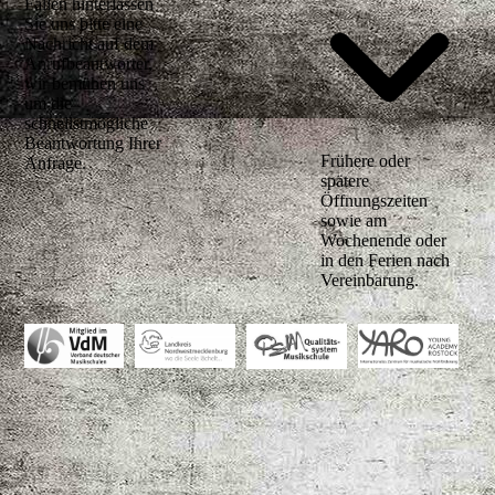
Fällen hinterlassen
Sie uns bitte eine
Nachricht auf dem
Anrufbeantworter,
wir bemühen uns
um die
schnellstmögliche
Beantwortung Ihrer
Frühere oder
Anfrage.
spätere
Öffnungszeiten
sowie am
Wochenende oder
in den Ferien nach
Vereinbarung.