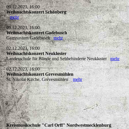
09.12.2023, 16:00
Weihnachtskonzert Schönberg
mehr
09.12.2023, 16:00
Weihnachtskonzert Gadebusch
Gymnasium Gadebusch
mehr
02.12.2023, 16:00
Weihnachtskonzert Neukloster
Landesschule für Blinde und Sehbehinderte Neukloster
mehr
02.12.2023, 16:00
Weihnachtskonzert Grevesmühlen
St. Nikolai Kirche, Grevesmühlen
mehr
Kreismusikschule "Carl Orff" Nordwestmecklenburg