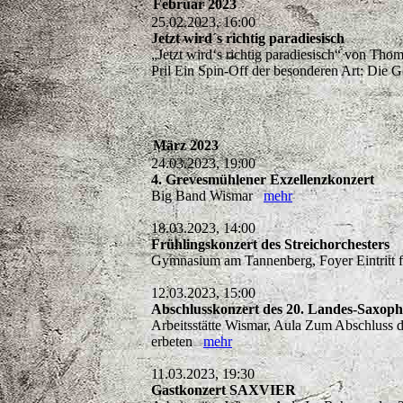
Februar 2023
25.02.2023, 16:00
Jetzt wird´s richtig paradiesisch
„Jetzt wird‘s richtig paradiesisch“ von Tho
Pril Ein Spin-Off der besonderen Art: Die 
März 2023
24.03.2023, 19:00
4. Grevesmühlener Exzellenzkonzert
Big Band Wismar
mehr
18.03.2023, 14:00
Frühlingskonzert des Streichorchesters
Gymnasium am Tannenberg, Foyer Eintritt 
12.03.2023, 15:00
Abschlusskonzert des 20. Landes-Saxo
Arbeitsstätte Wismar, Aula Zum Abschluss 
erbeten
mehr
11.03.2023, 19:30
Gastkonzert SAXVIER