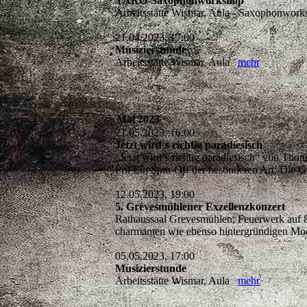
YARO-Saxophonworkshop
Arbeitsstätte Wismar, Aula - Saxophonwo
21.04.2023, 17:00
Musizierstunde
Arbeitsstätte Wismar, Aula
mehr
Mai 2023
21.05.2023, 16:00
Jetzt wird´s richtig paradiesisch
„Jetzt wird‘s richtig paradiesisch“ von Tho
Pril Ein Spin-Off der besonderen Art: Die 
12.05.2023, 19:00
5. Grevesmühlener Exzellenzkonzert
Rathaussaal Grevesmühlen, Feuerwerk auf 8
charmanten wie ebenso hintergründigen Mo
05.05.2023, 17:00
Musizierstunde
Arbeitsstätte Wismar, Aula
mehr