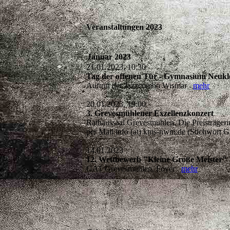
Veranstaltungen 2023
Januar 2023
21.01.2023, 10:30
Tag der offenen Tür - Gymnasium Neukl
Auftritt der Jazzcombo Wismar
mehr
20.01.2023, 19:00
3. Grevesmühlener Exzellenzkonzert
Rathaussaal Grevesmühlen. Die Preisträgeri
per Mail info (at) kms-nwm.de (Stichwort 
14.01.2023
12. Wettbewerb "Kleine Große Meister"
GAT Grevesmühlen, Foyer
mehr