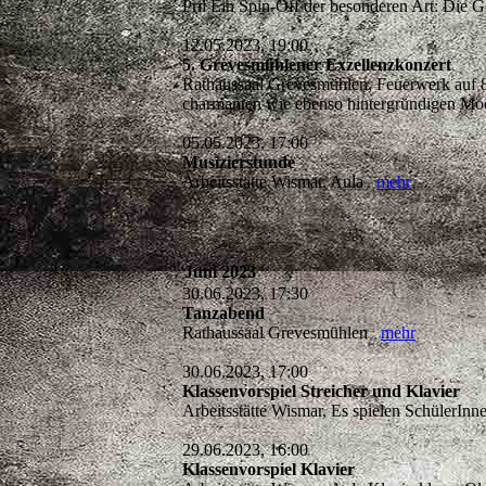
Pril Ein Spin-Off der besonderen Art: Die 
12.05.2023, 19:00
5. Grevesmühlener Exzellenzkonzert
Rathaussaal Grevesmühlen, Feuerwerk auf 8
charmanten wie ebenso hintergründigen Mo
05.05.2023, 17:00
Musizierstunde
Arbeitsstätte Wismar, Aula
mehr
Juni 2023
30.06.2023, 17:30
Tanzabend
Rathaussaal Grevesmühlen
mehr
30.06.2023, 17:00
Klassenvorspiel Streicher und Klavier
Arbeitsstätte Wismar, Es spielen SchülerI
29.06.2023, 16:00
Klassenvorspiel Klavier