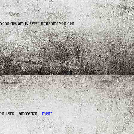
 Schuldes am Klavier, umrahmt von den
e von Dirk Hammerich.
mehr