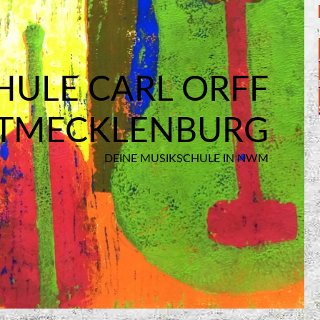
HULE CARL ORFF
TMECKLENBURG
DEINE MUSIKSCHULE IN NWM