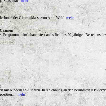
Olga Statsenko
mehr
hülerInnen der Gitarrenklasse von Arne Wolf
mehr
n Cramon
s Programm beimJohannisfest anlässlich des 20-jährigen Bestehens de
ng"
ien mit Kindern ab 4 Jahren. In Anlehnung an den berühmten Klavierzy
mposition...
mehr