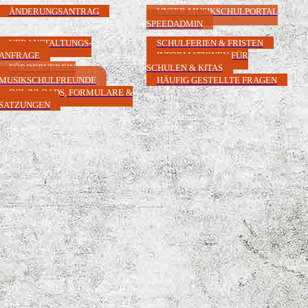
ÄNDERUNGSANTRAG
UNSER MUSIKSCHULPORTAL
SPEEDADMIN
VERANSTALTUNGS-
SCHULFERIEN & FRISTEN
ANFRAGE
INFORMATIONEN FÜR
FÖRDERVEREIN
SCHULEN & KITAS
MUSIKSCHULFREUNDE
HÄUFIG GESTELLTE FRAGEN
DOWNLOADS, FORMULARE &
SATZUNGEN