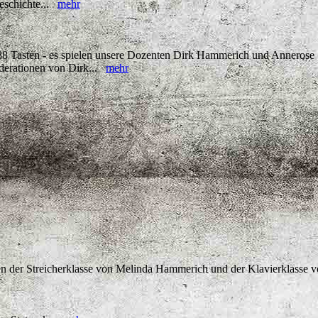
Geschichte...
mehr
8 Tasten - es spielen unsere Dozenten Dirk Hammerich und Annerose
derationen von Dirk...
mehr
nnen der Streicherklasse von Melinda Hammerich und der Klavierklass