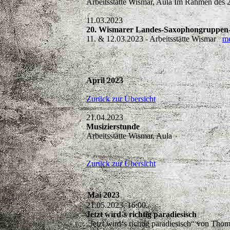
Arbeitsstätte Wismar, Aula Im Rahmen des
11.03.2023
20. Wismarer Landes-Saxophongruppe
11. & 12.03.2023 - Arbeitsstätte Wismar
m
April 2023
Zurück zur Übersicht
21.04.2023
Musizierstunde
Arbeitsstätte Wismar, Aula
Zurück zur Übersicht
Mai 2023
21.05.2023, 16:00
Jetzt wird´s richtig paradiesisch
„Jetzt wird‘s richtig paradiesisch“ von Tho