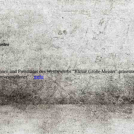
oster
nnen und Preisträger des Wettbewerbs "Kleine Große Meister" präsenti
Grevesmühlener...
mehr