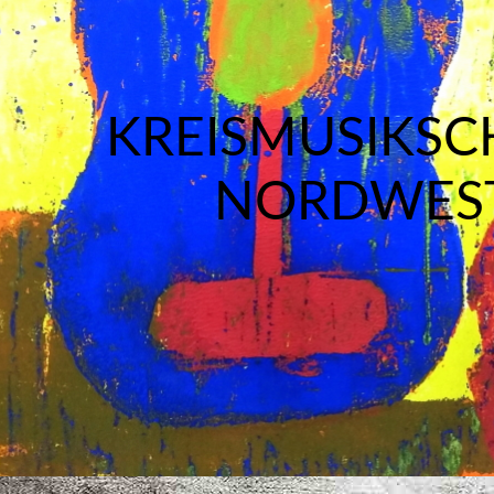
KREISMUSIKSC
NORDWES