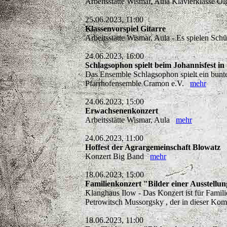
Arbeitsstätte Wismar, Aula Klavierklasse 
25.06.2023, 11:00
Klassenvorspiel Gitarre
Arbeitsstätte Wismar, Aula - Es spielen Sc
24.06.2023, 16:00
Schlagsophon spielt beim Johannisfest i
Das Ensemble Schlagsophon spielt ein bunte
Pfarrhofensemble Cramon e.V.
mehr
24.06.2023, 15:00
Erwachsenenkonzert
Arbeitsstätte Wismar, Aula
mehr
24.06.2023, 11:00
Hoffest der Agrargemeinschaft Blowatz
Konzert Big Band
mehr
18.06.2023, 15:00
Familienkonzert "Bilder einer Ausstellu
Klanghaus Ilow - Das Konzert ist für Famil
Petrowitsch Mussorgsky , der in dieser Ko
18.06.2023, 11:00