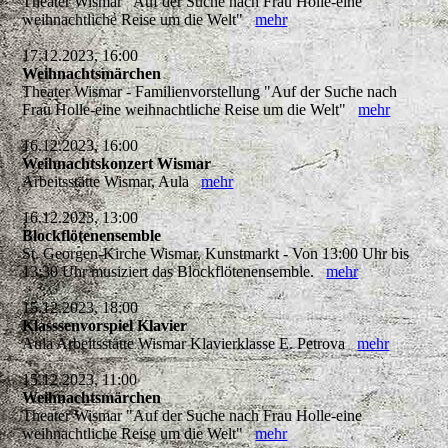
Theater Wismar "Auf der Suche nach Frau Holle-eine
weihnachtliche Reise um die Welt"
mehr
17.12.2023, 16:00
Weihnachtsmärchen
Theater Wismar - Familienvorstellung "Auf der Suche nach
Frau Holle-eine weihnachtliche Reise um die Welt"
mehr
16.12.2023, 16:00
Weihnachtskonzert Wismar
Arbeitsstätte Wismar, Aula
mehr
16.12.2023, 13:00
Blockflötenensemble
St. Georgen-Kirche Wismar, Kunstmarkt - Von 13:00 Uhr bis
13:30 Uhr musiziert das Blockflötenensemble.
mehr
15.12.2023, 18:00
Klasssenvorspiel Klavier
Aula Arbeitsstätte Wismar Klavierklasse E. Petrova
mehr
15.12.2023, 11:00
Weihnachtsmärchen
Theater Wismar "Auf der Suche nach Frau Holle-eine
weihnachtliche Reise um die Welt"
mehr