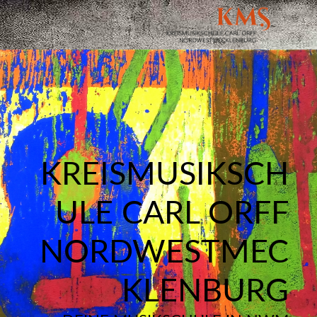
KREISMUSIKSCH
ULE CARL ORFF
NORDWESTMEC
KLENBURG