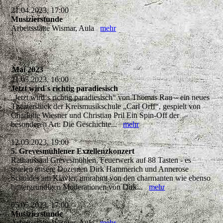
21.04.2023, 17:00
Musizierstunde
Arbeitsstätte Wismar, Aula
mehr
Mai 2023
21.05.2023, 16:00
Jetzt wird´s richtig paradiesisch
„Jetzt wird‘s richtig paradiesisch“ von Thomas Rau – ein neues
Theaterstück der Kreismusikschule „Carl Orff“, gespielt von
Charlotte Wiesner und Christian Pril Ein Spin-Off der
besonderen Art: Die Geschichte...
mehr
12.05.2023, 19:00
5. Grevesmühlener Exzellenzkonzert
Rathaussaal Grevesmühlen, Feuerwerk auf 88 Tasten - es
spielen unsere Dozenten Dirk Hammerich und Annerose
Schuldes am Klavier, umrahmt von den charmanten wie ebenso
hintergründigen Moderationen von Dirk...
mehr
05.05.2023, 17:00
Musizierstunde
Arbeitsstätte Wismar, Aula
mehr