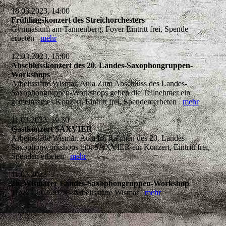
18.03.2023, 14:00
Frühlingskonzert des Streichorchesters
Gymnasium am Tannenberg, Foyer Eintritt frei, Spende
erbeten
mehr
12.03.2023, 15:00
Abschlusskonzert des 20. Landes-Saxophongruppen-
Workshops
Arbeitsstätte Wismar, Aula Zum Abschluss des Landes-
Saxophongruppen-Workshops geben die Teilnehmer ein
gemeinsames Konzert. Eintritt frei, Spenden erbeten
mehr
11.03.2023, 19:30
Gastkonzert SAXVIER
Arbeitsstätte Wismar, Aula Im Rahmen des 20. Landes-
Saxophonworkshops gibt SAXVIER ein Konzert, Eintritt frei,
Spenden erbeten
mehr
11.03.2023
20. Wismarer Landes-Saxophongruppen-Workshop
11. & 12.03.2023 - Arbeitsstätte Wismar
mehr