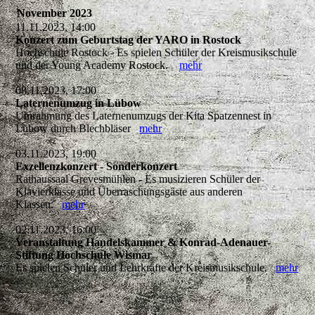
November 2023
11.11.2023, 14:00
Konzert zum Geburtstag der YARO in Rostock
Hochschule Rostock - Es spielen Schüler der Kreismusikschule
und der Young Academy Rostock.
mehr
08.11.2023, 17:00
Laternenumzug in Lübow
Umrahmung des Laternenumzugs der Kita Spatzennest in
Lübow durch Blechbläser
mehr
03.11.2023, 19:00
Exzellenzkonzert - Sonderkonzert
Rathaussaal Grevesmühlen - Es musizieren Schüler der
Klavierklasse und Überraschungsgäste aus anderen
Klassen.
mehr
02.11.2023, 16:00
Veranstaltung Handelskammer & Konrad-Adenauer-
Stiftung Hochschule Wismar
Es spielen Schüler und Lehrkräfte der Kreismusikschule.
mehr