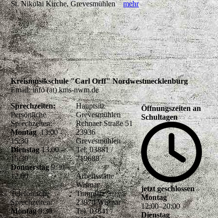
St. Nikolai Kirche, Grevesmühlen
mehr
Kreismusikschule "Carl Orff" Nordwestmecklenburg
Email: info (at) kms-nwm.de
Sprechzeiten:
Hauptsitz
Öffnungszeiten an
Persönliche
Grevesmühlen
Schultagen
Sprechzeiten:
Rehnaer Straße 51
Montag
13:00 -
23936
15:30
Grevesmühlen
Dienstag
13:00 –
Tel. 03881 /
15:30
719688
Donnerstag
9:30 –
12.00
Arbeitsstätte
Wismar
jetzt geschlossen
Telefonische
Turnplatz 5
Montag
Sprechzeiten:
23970 Wismar
12
:
00
–
20
:
00
Montag
9:30 –
Tel. 03841 /
Dienstag