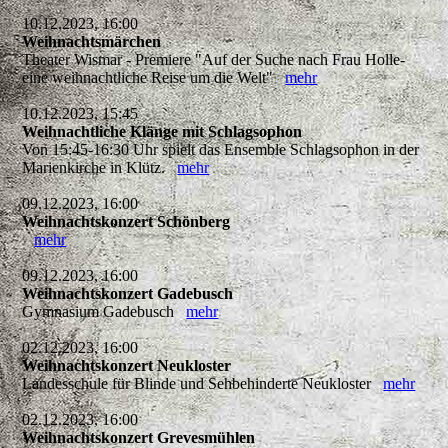
10.12.2023, 16:00
Weihnachtsmärchen
Theater Wismar - Premiere "Auf der Suche nach Frau Holle-
eine weihnachtliche Reise um die Welt"
mehr
10.12.2023, 15:45
Weihnachtliche Klänge mit Schlagsophon
Von 15:45-16:30 Uhr spielt das Ensemble Schlagsophon in der
Marienkirche in Klütz.
mehr
09.12.2023, 16:00
Weihnachtskonzert Schönberg
mehr
09.12.2023, 16:00
Weihnachtskonzert Gadebusch
Gymnasium Gadebusch
mehr
02.12.2023, 16:00
Weihnachtskonzert Neukloster
Landesschule für Blinde und Sehbehinderte Neukloster
mehr
02.12.2023, 16:00
Weihnachtskonzert Grevesmühlen