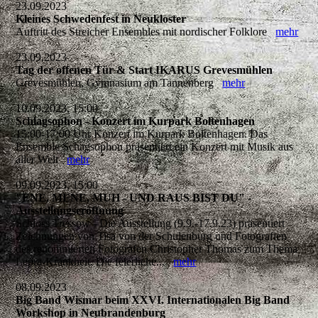
23.09.2023
Kleines Schwedenfest in Neukloster
Auftritt des Streicher Ensembles mit nordischer Folklore
mehr
23.09.2023
Tag der offenen Tür & Start IKARUS Grevesmühlen
Grevesmühlen, Gymnasium am Tannenberg
mehr
10.09.2023, 15:00
Schlagsophon - Konzert im Kurpark Boltenhagen
15:00-17:00 Uhr Konzert im Kurpark Boltenhagen. Das
Ensemble Schagsophon präsentiert ein Konzert mit Musik aus
aller Welt
mehr
09.09.2023, 15:00
"ENE, MENE, MUH - UND RAUS BIST DU" -
Ausstellungseröffnung
Schloss Tressow - Die Ausstellung (9.9.-17.9.23) präsentiert
Zeichnungen von Tisa von der Schulenburg und Fotografien
des renommierten Fotografen Christopher Thomas zum Thema
Lepra-Krankheit. Die feierliche...
mehr
08.09.2023
Big Band Wismar beim XXVI. Internationalen Big Band
Workshop in Neubrandenburg