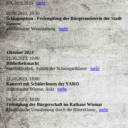
8.9.-10.9.2023
mehr
01.09.2023, 19:30
Schlagsophon - Festempfang der Bürgermeisterin der Stadt
Dassow
geschlossene Veranstaltung
mehr
Oktober 2023
21.10.2023, 18:00
Bibliotheksnacht
Stadtbibliothek, Auftritt der Schauspielklasse
mehr
21.10.2023, 18:00
Konzert mit SchülerInnen der YARO
Arbeitsstätte Wismar, Aula
mehr
04.10.2023, 18:00
Festsitzung der Bürgerschaft im Rathaus Wismar
Musikalische Umrahmung durch die Bläserklasse
mehr