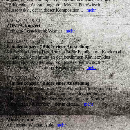
„Bilder einer Ausstellung“ von Modest Petrowitsch
Mussorgsky , der in dieser Komposition...
mehr
17.06.2023, 19:30
ZONTA-Konzert
Heiligen-Geist-Kirche Wismar
mehr
17.06.2023, 15:00
Familienkonzert "Bilder einer Ausstellung"
Kirche Kirchdorf - Das Konzert ist für Familien mit Kindern ab
4 Jahren. In Anlehnung an den berühmten Klavierzyklus
„Bilder einer Ausstellung“ von Modest Petrowitsch
Mussorgsky , der in dieser Komposition...
mehr
17.06.2023, 11:00
Familienkonzert "Bilder einer Ausstellung"
Kulturscheune Neukloster - Das Konzert ist für Familien mit
Kindern ab 4 Jahren. In Anlehnung an den berühmten
Klavierzyklus „Bilder einer Ausstellung“ von Modest
Petrowitsch Mussorgsky , der in dieser...
mehr
16.06.2023, 17:00
Musizierstunde
Arbeitstätte Wismar, Aula
mehr