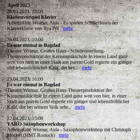
April 2023
28.04.2023, 18:00
Klassenvorspiel Klavier
Arbeitsstätte Wismar, Aula - Es spielen SchülerInnen der
Klavierklasse von Ilya Pril
mehr
26.04.2023, 10:00
Es war einmal in Bagdad
Theater Wismar, Großes Haus - Schulvorstellung-
Theaterproduktion der Kreismusikschule In einem Land ganz
weit von hier, in einer Stadt aus purem Gold regierte ein gütiger
und lebensfröhlicher Kalif, der bei...
mehr
23.04.2023, 16:00
Es war einmal in Bagdad
Theater Wismar, Großes Haus-Theaterproduktion der
Kreismusikschule In einem Land ganz weit von hier, in einer
Stadt aus purem Gold regierte ein gütiger und lebensfröhlicher
Kalif, der bei seinem Volk sehr...
mehr
22.04.2023, 15:00
YARO-Saxophonworkshop
Arbeitsstätte Wismar, Aula - Saxophonworkshop mit Christoph
Möckel (HMT Rostock)
mehr