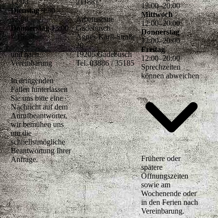
12:00
211881
12
:
00
–
20
:
00
Dienstag
9:30 –
Mittwoch
12:00
Arbeitsstätte
12
:
00
–
20
:
00
Donnerstag
13:00
Gadebusch
Donnerstag
– 15:30
Agnes-Karll-Straße
12
:
00
–
20
:
00
20
Freitag
und nach
19205 Gadebusch
12
:
00
–
20
:
00
Vereinbarung
Tel. 03886 / 35185
Sprechzeiten
können abweichen
In dringenden
Fällen hinterlassen
Sie uns bitte eine
Nachricht auf dem
Anrufbeantworter,
wir bemühen uns
um die
schnellstmögliche
Beantwortung Ihrer
Frühere oder
Anfrage.
spätere
Öffnungszeiten
sowie am
Wochenende oder
in den Ferien nach
Vereinbarung.