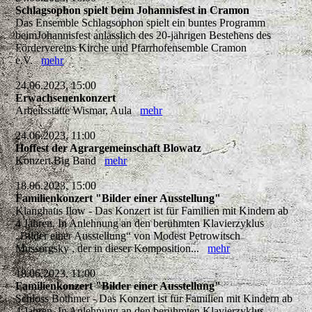
Schlagsophon spielt beim Johannisfest in Cramon
Das Ensemble Schlagsophon spielt ein buntes Programm
beimJohannisfest anlässlich des 20-jährigen Bestehens des
Fördervereins Kirche und Pfarrhofensemble Cramon
e.V.
mehr
24.06.2023, 15:00
Erwachsenenkonzert
Arbeitsstätte Wismar, Aula
mehr
24.06.2023, 11:00
Hoffest der Agrargemeinschaft Blowatz
Konzert Big Band
mehr
18.06.2023, 15:00
Familienkonzert "Bilder einer Ausstellung"
Klanghaus Ilow - Das Konzert ist für Familien mit Kindern ab
4 Jahren. In Anlehnung an den berühmten Klavierzyklus
„Bilder einer Ausstellung“ von Modest Petrowitsch
Mussorgsky , der in dieser Komposition...
mehr
18.06.2023, 11:00
Familienkonzert "Bilder einer Ausstellung"
Schloss Bothmer - Das Konzert ist für Familien mit Kindern ab
4 Jahren. In Anlehnung an den berühmten Klavierzyklus