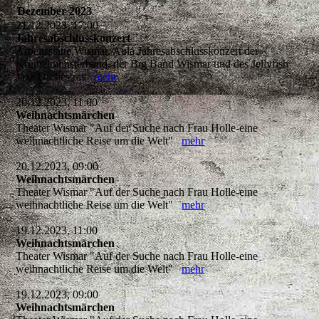
Dezember 2023
21.12.2023, 17:00
Jahresabschlusskonzert
Arbeitsstätte Wismar, Aula Jahresabschlusskonzert der
Krümelmonsterband, der Big Band Wismar und des Jellyfish
Jazz Orchestras
mehr
20.12.2023, 11:00
Weihnachtsmärchen
Theater Wismar "Auf der Suche nach Frau Holle-eine
weihnachtliche Reise um die Welt"
mehr
20.12.2023, 09:00
Weihnachtsmärchen
Theater Wismar "Auf der Suche nach Frau Holle-eine
weihnachtliche Reise um die Welt"
mehr
19.12.2023, 11:00
Weihnachtsmärchen
Theater Wismar "Auf der Suche nach Frau Holle-eine
weihnachtliche Reise um die Welt"
mehr
19.12.2023, 09:00
Weihnachtsmärchen