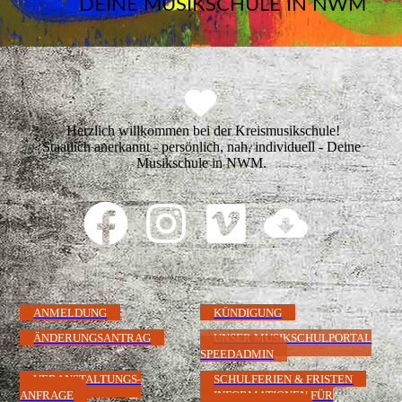
DEINE MUSIKSCHULE IN NWM
Herzlich willkommen bei der Kreismusikschule!
Staatlich anerkannt - persönlich, nah, individuell - Deine
Musikschule in NWM.
ANMELDUNG
KÜNDIGUNG
ÄNDERUNGSANTRAG
UNSER MUSIKSCHULPORTAL
SPEEDADMIN
VERANSTALTUNGS-
SCHULFERIEN & FRISTEN
ANFRAGE
INFORMATIONEN FÜR