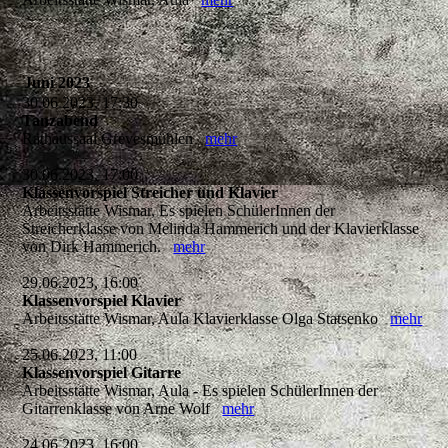
Juni 2023
30.06.2023, 17:30
Tanzabend
Rathaussaal Grevesmühlen
mehr
30.06.2023, 17:00
Klassenvorspiel Streicher und Klavier
Arbeitsstätte Wismar, Es spielen SchülerInnen der
Streicherklasse von Melinda Hammerich und der Klavierklasse
von Dirk Hammerich.
mehr
29.06.2023, 16:00
Klassenvorspiel Klavier
Arbeitsstätte Wismar, Aula Klavierklasse Olga Statsenko
mehr
25.06.2023, 11:00
Klassenvorspiel Gitarre
Arbeitsstätte Wismar, Aula - Es spielen SchülerInnen der
Gitarrenklasse von Arne Wolf
mehr
24.06.2023, 16:00