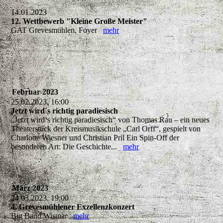
14.01.2023
12. Wettbewerb "Kleine Große Meister"
GAT Grevesmühlen, Foyer
mehr
Februar 2023
25.02.2023, 16:00
Jetzt wird´s richtig paradiesisch
„Jetzt wird‘s richtig paradiesisch“ von Thomas Rau – ein neues
Theaterstück der Kreismusikschule „Carl Orff“, gespielt von
Charlotte Wiesner und Christian Pril Ein Spin-Off der
besonderen Art: Die Geschichte...
mehr
März 2023
24.03.2023, 19:00
4. Grevesmühlener Exzellenzkonzert
Big Band Wismar
mehr