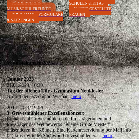
FÖRDERVEREIN
SCHULEN & KITAS
MUSIKSCHULFREUNDE
HÄUFIG GESTELLTE
DOWNLOADS, FORMULARE
FRAGEN
& SATZUNGEN
Veranstaltungen 2023
Januar 2023
21.01.2023, 10:30
Tag der offenen Tür - Gymnasium Neukloster
Auftritt der Jazzcombo Wismar
mehr
20.01.2023, 19:00
3. Grevesmühlener Exzellenzkonzert
Rathaussaal Grevesmühlen. Die Preisträgerinnen und
Preisträger des Wettbewerbs "Kleine Große Meister"
präsentieren ihr Können. Eine Kartenreservierung per Mail info
(at) kms-nwm.de (Stichwort Grevesmühlener...
mehr