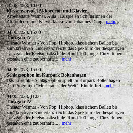
10.06.2023, 10:00
Klassenvorspiel Akkordeon und Klavier
Arbeitsstätte Wismar, Aula - Es spielen SchülerInnen der
Akkordeon- und Klavierklasse von Johannes Daug
mehr
04.06.2023, 15:00
Tanzgala IV
Theater Wismar - Von Pop, Hiphop, klassischem Ballett bis
zum kreativen Kindertanz reicht das Spektrum der diesjährigen
Tanzgala der Kreismusikschule. Rund 100 junge Tänzerinnen
gestalten eine zauberhafte...
mehr
04.06.2023, 15:00
Schlagsophon im Kurpark Boltenhagen
Das Ensemble Schlagsophon spielt im Kurpark Boltenhagen
sein Programm "Musik aus aller Welt". Eintritt frei
mehr
04.06.2023, 11:00
Tanzgala IV
Theater Wismar - Von Pop, Hiphop, klassischem Ballett bis
zum kreativen Kindertanz reicht das Spektrum der diesjährigen
Tanzgala der Kreismusikschule. Rund 100 junge Tänzerinnen
gestalten eine zauberhafte...
mehr