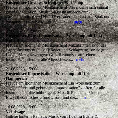
Kostenloser Gesangs-Schnupper-Workshop
Freude am spontanen Musikmachen! Wer möchte sich einmal
gesanglich im Pop, Musical, Klassik ausprobieren?
Grundkenntnisse sind NICHT erforderlich, nur Lust, Spaß und
Neugierde etwas Neues stimmlich zu...
mehr
22.08.2023, 11:00
Kostenloser Blues-Improvisations-Workshop mit Jana
Rohloff
Freude am spontanen Musikmachen! Mitzubringen sind: das
eigene Instrument (außer Klavier und Schlagzeug) sowie gute
Laune! Voraussetzungen: Grundkenntnisse auf seinem
Instrument, offen für alle Altersklassen...
mehr
21.08.2023, 15:00
Kostenloser Improvisations-Workshop mit Dirk
Hammerich
Freude am spontanen Musikmachen! Ein Workshop zum
Thema "freie und gebundene Improvisation" - offen für alle
Instrumente (bitte mitbringen). Max. 6 Teilnehmer/-innen.
Etwas theoretisches Grundwissen und die...
mehr
16.08.2023, 19:00
Vernissage
Galerie hinterm Rathaus, Musik von Hidehisa Edane &