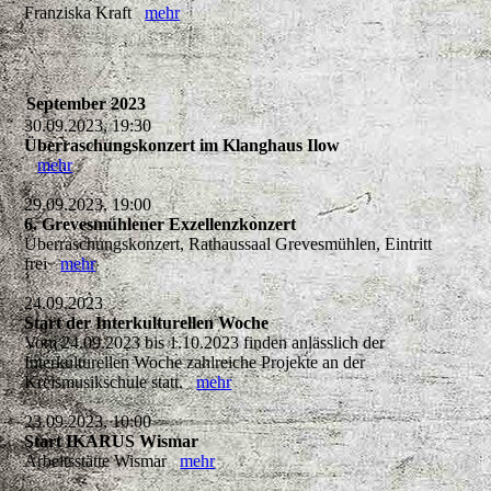
Franziska Kraft
mehr
September 2023
30.09.2023, 19:30
Überraschungskonzert im Klanghaus Ilow
mehr
29.09.2023, 19:00
6. Grevesmühlener Exzellenzkonzert
Überraschungskonzert, Rathaussaal Grevesmühlen, Eintritt
frei
mehr
24.09.2023
Start der Interkulturellen Woche
Vom 24.09.2023 bis 1.10.2023 finden anlässlich der
Interkulturellen Woche zahlreiche Projekte an der
Kreismusikschule statt.
mehr
23.09.2023, 10:00
Start IKARUS Wismar
Arbeitsstätte Wismar
mehr