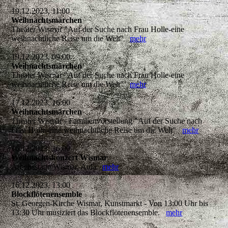
19.12.2023, 11:00
Weihnachtsmärchen
Theater Wismar "Auf der Suche nach Frau Holle-eine
weihnachtliche Reise um die Welt"
mehr
19.12.2023, 09:00
Weihnachtsmärchen
Theater Wismar "Auf der Suche nach Frau Holle-eine
weihnachtliche Reise um die Welt"
mehr
17.12.2023, 16:00
Weihnachtsmärchen
Theater Wismar - Familienvorstellung "Auf der Suche nach
Frau Holle-eine weihnachtliche Reise um die Welt"
mehr
16.12.2023, 16:00
Weihnachtskonzert Wismar
Arbeitsstätte Wismar, Aula
mehr
16.12.2023, 13:00
Blockflötenensemble
St. Georgen-Kirche Wismar, Kunstmarkt - Von 13:00 Uhr bis
13:30 Uhr musiziert das Blockflötenensemble.
mehr