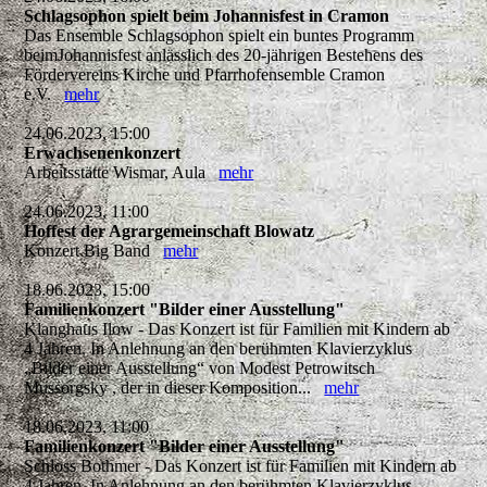
Schlagsophon spielt beim Johannisfest in Cramon
Das Ensemble Schlagsophon spielt ein buntes Programm
beimJohannisfest anlässlich des 20-jährigen Bestehens des
Fördervereins Kirche und Pfarrhofensemble Cramon
e.V.
mehr
24.06.2023, 15:00
Erwachsenenkonzert
Arbeitsstätte Wismar, Aula
mehr
24.06.2023, 11:00
Hoffest der Agrargemeinschaft Blowatz
Konzert Big Band
mehr
18.06.2023, 15:00
Familienkonzert "Bilder einer Ausstellung"
Klanghaus Ilow - Das Konzert ist für Familien mit Kindern ab
4 Jahren. In Anlehnung an den berühmten Klavierzyklus
„Bilder einer Ausstellung“ von Modest Petrowitsch
Mussorgsky , der in dieser Komposition...
mehr
18.06.2023, 11:00
Familienkonzert "Bilder einer Ausstellung"
Schloss Bothmer - Das Konzert ist für Familien mit Kindern ab
4 Jahren. In Anlehnung an den berühmten Klavierzyklus