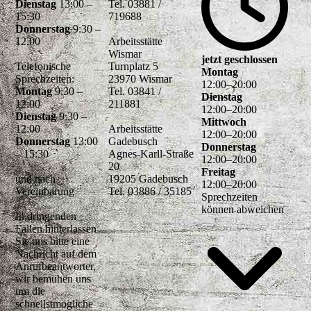
Dienstag
13:00 –
Tel. 03881 /
15:30
719688
Donnerstag
9:30 –
12.00
Arbeitsstätte
Wismar
jetzt geschlossen
Telefonische
Turnplatz 5
Montag
Sprechzeiten:
23970 Wismar
12
:
00
–
20
:
00
Montag
9:30 –
Tel. 03841 /
Dienstag
12:00
211881
12
:
00
–
20
:
00
Dienstag
9:30 –
Mittwoch
12:00
Arbeitsstätte
12
:
00
–
20
:
00
Donnerstag
13:00
Gadebusch
Donnerstag
– 15:30
Agnes-Karll-Straße
12
:
00
–
20
:
00
20
Freitag
und nach
19205 Gadebusch
12
:
00
–
20
:
00
Vereinbarung
Tel. 03886 / 35185
Sprechzeiten
können abweichen
In dringenden
Fällen hinterlassen
Sie uns bitte eine
Nachricht auf dem
Anrufbeantworter,
wir bemühen uns
um die
schnellstmögliche