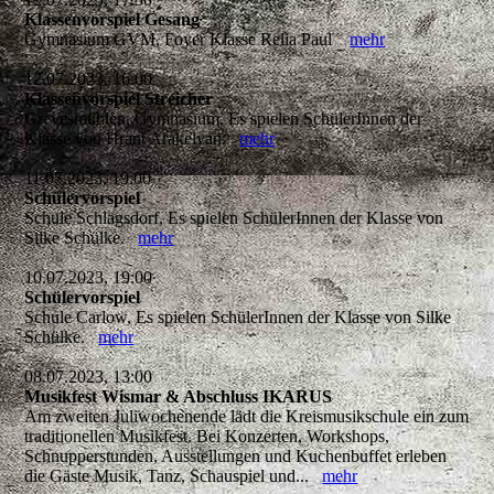
Klassenvorspiel Gesang
Gymnasium GVM, Foyer Klasse Relia Paul
mehr
12.07.2023, 16:00
Klassenvorspiel Streicher
Grevesmühlen, Gymnasium, Es spielen SchülerInnen der
Klasse von Hrant Arakelyan.
mehr
11.07.2023, 19:00
Schülervorspiel
Schule Schlagsdorf, Es spielen SchülerInnen der Klasse von
Silke Schülke.
mehr
10.07.2023, 19:00
Schülervorspiel
Schule Carlow, Es spielen SchülerInnen der Klasse von Silke
Schülke.
mehr
08.07.2023, 13:00
Musikfest Wismar & Abschluss IKARUS
Am zweiten Juliwochenende lädt die Kreismusikschule ein zum
traditionellen Musikfest. Bei Konzerten, Workshops,
Schnupperstunden, Ausstellungen und Kuchenbuffet erleben
die Gäste Musik, Tanz, Schauspiel und...
mehr