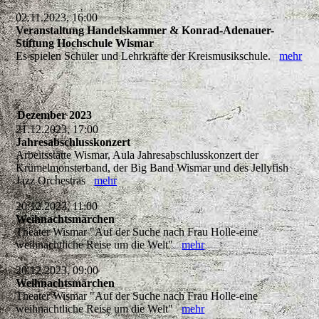
02.11.2023, 16:00
Veranstaltung Handelskammer & Konrad-Adenauer-
Stiftung Hochschule Wismar
Es spielen Schüler und Lehrkräfte der Kreismusikschule.
mehr
Dezember 2023
21.12.2023, 17:00
Jahresabschlusskonzert
Arbeitsstätte Wismar, Aula Jahresabschlusskonzert der
Krümelmonsterband, der Big Band Wismar und des Jellyfish
Jazz Orchestras
mehr
20.12.2023, 11:00
Weihnachtsmärchen
Theater Wismar "Auf der Suche nach Frau Holle-eine
weihnachtliche Reise um die Welt"
mehr
20.12.2023, 09:00
Weihnachtsmärchen
Theater Wismar "Auf der Suche nach Frau Holle-eine
weihnachtliche Reise um die Welt"
mehr