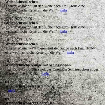
Weihnachtsmärchen
Theater Wismar "Auf der Suche nach Frau Holle-eine
weihnachtliche Reise um die Welt"
mehr
11.12.2023, 09:00
Weihnachtsmärchen
Theater Wismar "Auf der Suche nach Frau Holle-eine
weihnachtliche Reise um die Welt"
mehr
10.12.2023, 16:00
Weihnachtsmärchen
Theater Wismar - Premiere "Auf der Suche nach Frau Holle-
eine weihnachtliche Reise um die Welt"
mehr
10.12.2023, 15:45
Weihnachtliche Klänge mit Schlagsophon
Von 15:45-16:30 Uhr spielt das Ensemble Schlagsophon in der
Marienkirche in Klütz.
mehr
09.12.2023, 16:00
Weihnachtskonzert Schönberg
mehr
09.12.2023, 16:00
Weihnachtskonzert Gadebusch