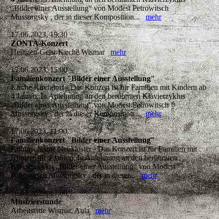
„Bilder einer Ausstellung“ von Modest Petrowitsch
Mussorgsky , der in dieser Komposition...
mehr
17.06.2023, 19:30
ZONTA-Konzert
Heiligen-Geist-Kirche Wismar
mehr
17.06.2023, 15:00
Familienkonzert "Bilder einer Ausstellung"
Kirche Kirchdorf - Das Konzert ist für Familien mit Kindern ab
4 Jahren. In Anlehnung an den berühmten Klavierzyklus
„Bilder einer Ausstellung“ von Modest Petrowitsch
Mussorgsky , der in dieser Komposition...
mehr
17.06.2023, 11:00
Familienkonzert "Bilder einer Ausstellung"
Kulturscheune Neukloster - Das Konzert ist für Familien mit
Kindern ab 4 Jahren. In Anlehnung an den berühmten
Klavierzyklus „Bilder einer Ausstellung“ von Modest
Petrowitsch Mussorgsky , der in dieser...
mehr
16.06.2023, 17:00
Musizierstunde
Arbeitstätte Wismar, Aula
mehr