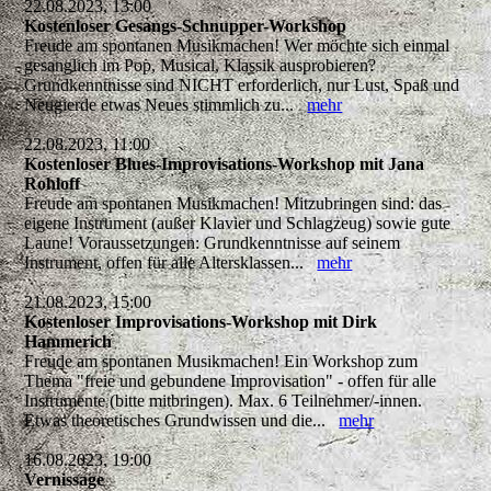
22.08.2023, 13:00
Kostenloser Gesangs-Schnupper-Workshop
Freude am spontanen Musikmachen! Wer möchte sich einmal
gesanglich im Pop, Musical, Klassik ausprobieren?
Grundkenntnisse sind NICHT erforderlich, nur Lust, Spaß und
Neugierde etwas Neues stimmlich zu...
mehr
22.08.2023, 11:00
Kostenloser Blues-Improvisations-Workshop mit Jana
Rohloff
Freude am spontanen Musikmachen! Mitzubringen sind: das
eigene Instrument (außer Klavier und Schlagzeug) sowie gute
Laune! Voraussetzungen: Grundkenntnisse auf seinem
Instrument, offen für alle Altersklassen...
mehr
21.08.2023, 15:00
Kostenloser Improvisations-Workshop mit Dirk
Hammerich
Freude am spontanen Musikmachen! Ein Workshop zum
Thema "freie und gebundene Improvisation" - offen für alle
Instrumente (bitte mitbringen). Max. 6 Teilnehmer/-innen.
Etwas theoretisches Grundwissen und die...
mehr
16.08.2023, 19:00
Vernissage