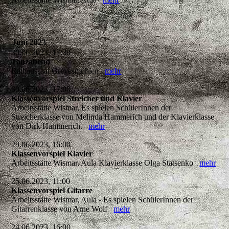
Juni 2023
30.06.2023, 17:30
Tanzabend
Rathaussaal Grevesmühlen
mehr
30.06.2023, 17:00
Klassenvorspiel Streicher und Klavier
Arbeitsstätte Wismar, Es spielen SchülerInnen der
Streicherklasse von Melinda Hammerich und der Klavierklasse
von Dirk Hammerich.
mehr
29.06.2023, 16:00
Klassenvorspiel Klavier
Arbeitsstätte Wismar, Aula Klavierklasse Olga Statsenko
mehr
25.06.2023, 11:00
Klassenvorspiel Gitarre
Arbeitsstätte Wismar, Aula - Es spielen SchülerInnen der
Gitarrenklasse von Arne Wolf
mehr
24.06.2023, 16:00