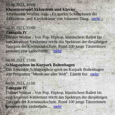
10.06.2023, 10:00
Klassenvorspiel Akkordeon und Klavier
Arbeitsstätte Wismar, Aula - Es spielen SchülerInnen der
Akkordeon- und Klavierklasse von Johannes Daug
mehr
04.06.2023, 15:00
Tanzgala IV
Theater Wismar - Von Pop, Hiphop, klassischem Ballett bis
zum kreativen Kindertanz reicht das Spektrum der diesjährigen
Tanzgala der Kreismusikschule. Rund 100 junge Tänzerinnen
gestalten eine zauberhafte...
mehr
04.06.2023, 15:00
Schlagsophon im Kurpark Boltenhagen
Das Ensemble Schlagsophon spielt im Kurpark Boltenhagen
sein Programm "Musik aus aller Welt". Eintritt frei
mehr
04.06.2023, 11:00
Tanzgala IV
Theater Wismar - Von Pop, Hiphop, klassischem Ballett bis
zum kreativen Kindertanz reicht das Spektrum der diesjährigen
Tanzgala der Kreismusikschule. Rund 100 junge Tänzerinnen
gestalten eine zauberhafte...
mehr