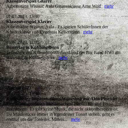
Klassenvorspiel Gitarre
Arbeitsstätte Wismar, Aula Gitarrenklasse Arne Wolf
mehr
01.07.2023, 13:30
Klassenvorspiel Klavier
Arbeitsstätte Wismar, Aula - Es spielen SchülerInnen der
Klavierklasse von Evgehnia Keisermann
mehr
01.07.2023, 11:00
Bläsertag in Kühlungsborn
Teilnahme der Krümelmonsterband und der Big Band HWI am
Bläsertag in Kühlungsborn
mehr
August 2023
22.08.2023, 13:30
Kostenloster Improvisations-Workshop mit Aldo Pinetzki
Freude am spontanen Musikmachen! Für C / Bb und Eb
Instrumente. Es gibt keine Musik, die nicht akkordbezogen ist.
Da Musikstücke immer in irgendeiner Tonart stehen, geht es
erstmal um die Tonleiter. Mittels...
mehr