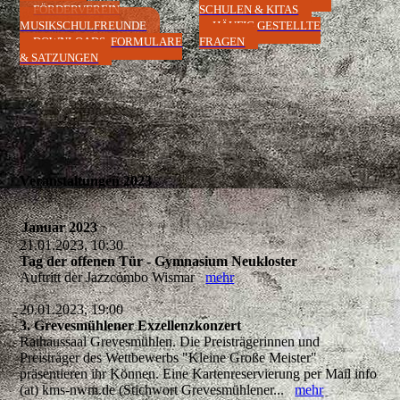
FÖRDERVEREIN
SCHULEN & KITAS
MUSIKSCHULFREUNDE
HÄUFIG GESTELLTE
DOWNLOADS, FORMULARE
FRAGEN
& SATZUNGEN
Veranstaltungen 2023
Januar 2023
21.01.2023, 10:30
Tag der offenen Tür - Gymnasium Neukloster
Auftritt der Jazzcombo Wismar
mehr
20.01.2023, 19:00
3. Grevesmühlener Exzellenzkonzert
Rathaussaal Grevesmühlen. Die Preisträgerinnen und
Preisträger des Wettbewerbs "Kleine Große Meister"
präsentieren ihr Können. Eine Kartenreservierung per Mail info
(at) kms-nwm.de (Stichwort Grevesmühlener...
mehr