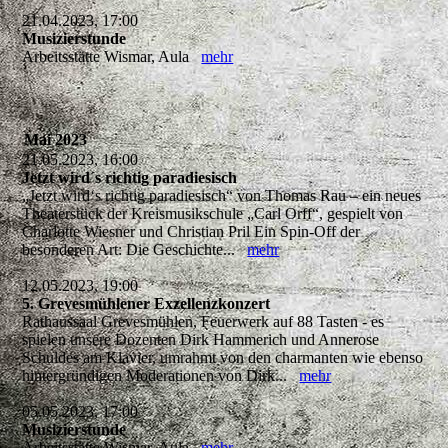
21.04.2023, 17:00
Musizierstunde
Arbeitsstätte Wismar, Aula
mehr
Mai 2023
21.05.2023, 16:00
Jetzt wird´s richtig paradiesisch
„Jetzt wird‘s richtig paradiesisch“ von Thomas Rau – ein neues
Theaterstück der Kreismusikschule „Carl Orff“, gespielt von
Charlotte Wiesner und Christian Pril Ein Spin-Off der
besonderen Art: Die Geschichte...
mehr
12.05.2023, 19:00
5. Grevesmühlener Exzellenzkonzert
Rathaussaal Grevesmühlen, Feuerwerk auf 88 Tasten - es
spielen unsere Dozenten Dirk Hammerich und Annerose
Schuldes am Klavier, umrahmt von den charmanten wie ebenso
hintergründigen Moderationen von Dirk...
mehr
05.05.2023, 17:00
Musizierstunde
Arbeitsstätte Wismar, Aula
mehr