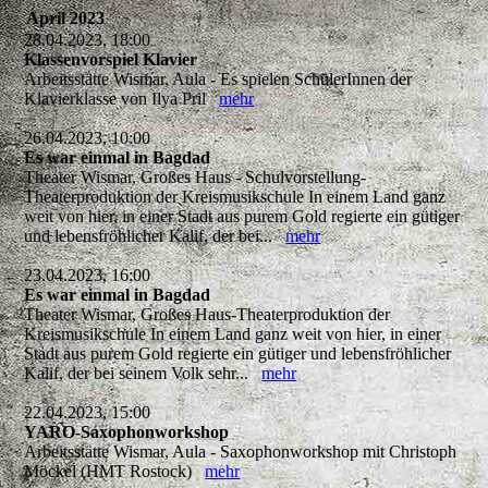
April 2023
28.04.2023, 18:00
Klassenvorspiel Klavier
Arbeitsstätte Wismar, Aula - Es spielen SchülerInnen der
Klavierklasse von Ilya Pril
mehr
26.04.2023, 10:00
Es war einmal in Bagdad
Theater Wismar, Großes Haus - Schulvorstellung-
Theaterproduktion der Kreismusikschule In einem Land ganz
weit von hier, in einer Stadt aus purem Gold regierte ein gütiger
und lebensfröhlicher Kalif, der bei...
mehr
23.04.2023, 16:00
Es war einmal in Bagdad
Theater Wismar, Großes Haus-Theaterproduktion der
Kreismusikschule In einem Land ganz weit von hier, in einer
Stadt aus purem Gold regierte ein gütiger und lebensfröhlicher
Kalif, der bei seinem Volk sehr...
mehr
22.04.2023, 15:00
YARO-Saxophonworkshop
Arbeitsstätte Wismar, Aula - Saxophonworkshop mit Christoph
Möckel (HMT Rostock)
mehr