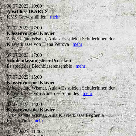
08.07.2023, 10:00
Abschluss IKARUS
KMS Grevesmühlen
mehr
07.07.2023, 17:00
Klassenvorspiel Klavier
Arbeitsstätte Wismar, Aula - Es spielen SchülerInnen der
Klavierklasse von Elena Petrova
mehr
07.07.2023, 17:00
Schulentlassungsfeier Proseken
Es spielt das Blechbläserensemble
mehr
07.07.2023, 15:00
Klassenvorspiel Klavier
Arbeitsstätte Wismar, Aula - Es spielen SchülerInnen der
Klavierklasse von Annerose Schuldes
mehr
02.07.2023, 14:00
Klassenvorspiel Klavier
Arbeitsstätte Wismar, Aula Klavierklasse Evghenia
Keisermann
mehr
02.07.2023, 11:00