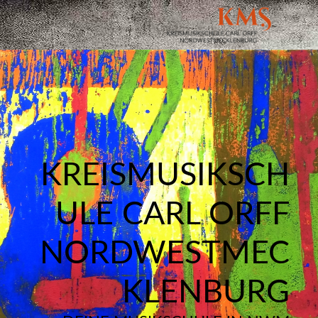
KREISMUSIKSCH
ULE CARL ORFF
NORDWESTMEC
KLENBURG