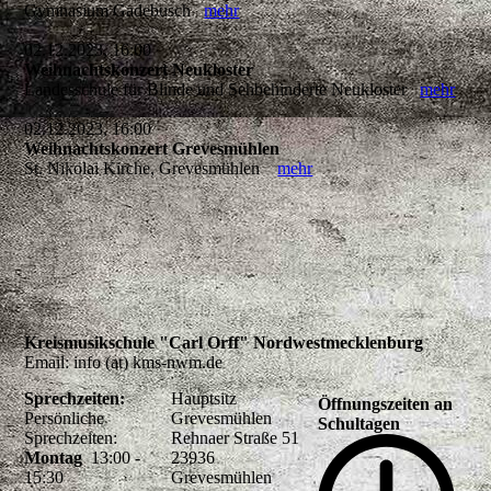
Gymnasium Gadebusch
mehr
02.12.2023, 16:00
Weihnachtskonzert Neukloster
Landesschule für Blinde und Sehbehinderte Neukloster
mehr
02.12.2023, 16:00
Weihnachtskonzert Grevesmühlen
St. Nikolai Kirche, Grevesmühlen
mehr
Kreismusikschule "Carl Orff" Nordwestmecklenburg
Email: info (at) kms-nwm.de
Sprechzeiten:
Hauptsitz
Öffnungszeiten an
Persönliche
Grevesmühlen
Schultagen
Sprechzeiten:
Rehnaer Straße 51
Montag
13:00 -
23936
15:30
Grevesmühlen