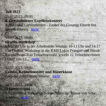
Juli 2023
21.07.2023, 19:00
6. Grevesmülener Exzellenzkonzert
Rathaussaal Grevesmühlen - Zauber des Gesangs Eintritt frei
Spende erbeten
mehr
15.07.2023, 10:00
Graffiti-Workshop
bis 17:00 Uhr in der Arbeitsstelle Wismar. 10-13 Uhr und 14-17
Uhr Graffiti_Workshop in der KMS Lukas Frangart und Nicole
Kwiatkowski-Rau Teilnehmerzahl: jeweils 12 TeilnehmerInnen
(Alter: min.12...
mehr
12.07.2023, 19:00
Combo, Krümelmonster und Bläserklasse
Aula der Arbeitsstätte Wismar
mehr
12.07.2023, 19:00
Schülervorspiel
Schule Rehna, Es spielen SchülerInnen der Klasse von Silke
Schülke.
mehr
12.07.2023, 17:30