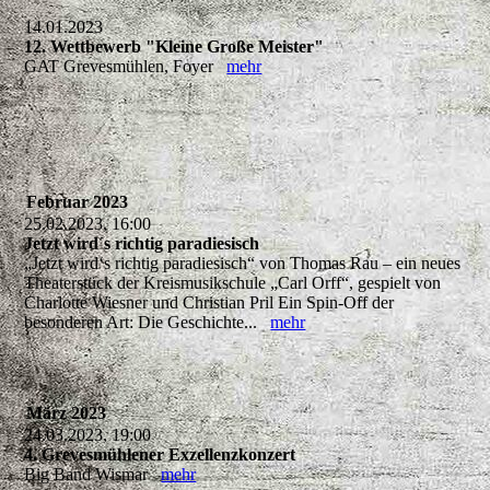
14.01.2023
12. Wettbewerb "Kleine Große Meister"
GAT Grevesmühlen, Foyer
mehr
Februar 2023
25.02.2023, 16:00
Jetzt wird´s richtig paradiesisch
„Jetzt wird‘s richtig paradiesisch“ von Thomas Rau – ein neues
Theaterstück der Kreismusikschule „Carl Orff“, gespielt von
Charlotte Wiesner und Christian Pril Ein Spin-Off der
besonderen Art: Die Geschichte...
mehr
März 2023
24.03.2023, 19:00
4. Grevesmühlener Exzellenzkonzert
Big Band Wismar
mehr