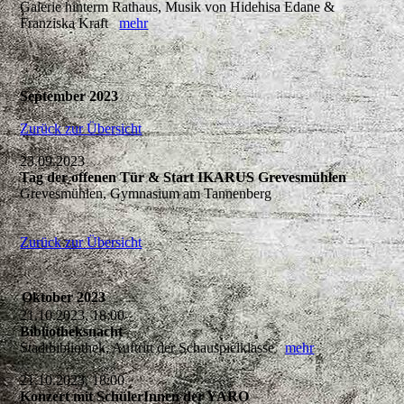
Galerie hinterm Rathaus, Musik von Hidehisa Edane &
Franziska Kraft
mehr
September 2023
Zurück zur Übersicht
23.09.2023
Tag der offenen Tür & Start IKARUS Grevesmühlen
Grevesmühlen, Gymnasium am Tannenberg
Zurück zur Übersicht
Oktober 2023
21.10.2023, 18:00
Bibliotheksnacht
Stadtbibliothek, Auftritt der Schauspielklasse
mehr
21.10.2023, 18:00
Konzert mit SchülerInnen der YARO