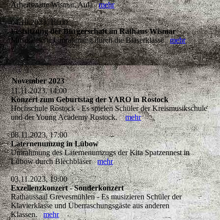
Arbeitsstätte Wismar, Aula
mehr
04.10.2023, 18:00
Festsitzung der Bürgerschaft im Rathaus Wismar
Musikalische Umrahmung durch die Bläserklasse
mehr
November 2023
11.11.2023, 14:00
Konzert zum Geburtstag der YARO in Rostock
Hochschule Rostock - Es spielen Schüler der Kreismusikschule
und der Young Academy Rostock.
mehr
08.11.2023, 17:00
Laternenumzug in Lübow
Umrahmung des Laternenumzugs der Kita Spatzennest in
Lübow durch Blechbläser
mehr
03.11.2023, 19:00
Exzellenzkonzert - Sonderkonzert
Rathaussaal Grevesmühlen - Es musizieren Schüler der
Klavierklasse und Überraschungsgäste aus anderen
Klassen.
mehr