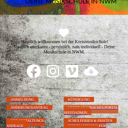
DEINE MUSIKSCHULE IN NWM
Herzlich willkommen bei der Kreismusikschule!
Staatlich anerkannt - persönlich, nah, individuell - Deine
Musikschule in NWM.
ANMELDUNG
KÜNDIGUNG
ÄNDERUNGSANTRAG
UNSER MUSIKSCHULPORTAL
SPEEDADMIN
VERANSTALTUNGS-
SCHULFERIEN & FRISTEN
ANFRAGE
INFORMATIONEN FÜR