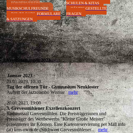
FÖRDERVEREIN
SCHULEN & KITAS
MUSIKSCHULFREUNDE
HÄUFIG GESTELLTE
DOWNLOADS, FORMULARE
FRAGEN
& SATZUNGEN
Veranstaltungen 2023
Januar 2023
21.01.2023, 10:30
Tag der offenen Tür - Gymnasium Neukloster
Auftritt der Jazzcombo Wismar
mehr
20.01.2023, 19:00
3. Grevesmühlener Exzellenzkonzert
Rathaussaal Grevesmühlen. Die Preisträgerinnen und
Preisträger des Wettbewerbs "Kleine Große Meister"
präsentieren ihr Können. Eine Kartenreservierung per Mail info
(at) kms-nwm.de (Stichwort Grevesmühlener...
mehr