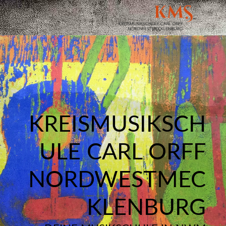
KREISMUSIKSCH
ULE CARL ORFF
NORDWESTMEC
KLENBURG