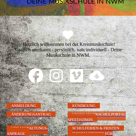
DEINE MUSIKSCHULE IN NWM
Herzlich willkommen bei der Kreismusikschule!
Staatlich anerkannt - persönlich, nah, individuell - Deine
Musikschule in NWM.
ANMELDUNG
KÜNDIGUNG
ÄNDERUNGSANTRAG
UNSER MUSIKSCHULPORTAL
SPEEDADMIN
VERANSTALTUNGS-
SCHULFERIEN & FRISTEN
ANFRAGE
INFORMATIONEN FÜR