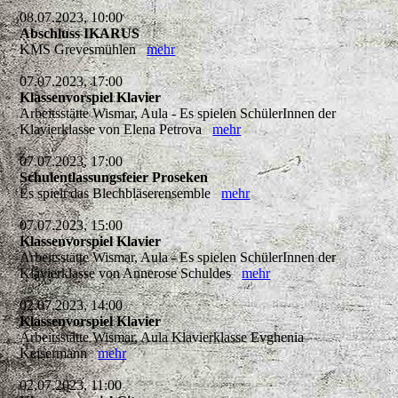
08.07.2023, 10:00
Abschluss IKARUS
KMS Grevesmühlen
mehr
07.07.2023, 17:00
Klassenvorspiel Klavier
Arbeitsstätte Wismar, Aula - Es spielen SchülerInnen der
Klavierklasse von Elena Petrova
mehr
07.07.2023, 17:00
Schulentlassungsfeier Proseken
Es spielt das Blechbläserensemble
mehr
07.07.2023, 15:00
Klassenvorspiel Klavier
Arbeitsstätte Wismar, Aula - Es spielen SchülerInnen der
Klavierklasse von Annerose Schuldes
mehr
02.07.2023, 14:00
Klassenvorspiel Klavier
Arbeitsstätte Wismar, Aula Klavierklasse Evghenia
Keisermann
mehr
02.07.2023, 11:00