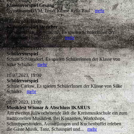
Klassenvorspiel Gesang
Gymnasium GVM, Foyer Klasse Relia Paul
mehr
12.07.2023, 16:00
Klassenvorspiel Streicher
Grevesmühlen, Gymnasium, Es spielen SchülerInnen der
Klasse von Hrant Arakelyan.
mehr
11.07.2023, 19:00
Schülervorspiel
Schule Schlagsdorf, Es spielen SchülerInnen der Klasse von
Silke Schülke.
mehr
10.07.2023, 19:00
Schülervorspiel
Schule Carlow, Es spielen SchülerInnen der Klasse von Silke
Schülke.
mehr
08.07.2023, 13:00
Musikfest Wismar & Abschluss IKARUS
Am zweiten Juliwochenende lädt die Kreismusikschule ein zum
traditionellen Musikfest. Bei Konzerten, Workshops,
Schnupperstunden, Ausstellungen und Kuchenbuffet erleben
die Gäste Musik, Tanz, Schauspiel und...
mehr