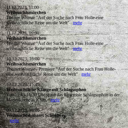
11.12.2023, 11:00
Weihnachtsmärchen
Theater Wismar "Auf der Suche nach Frau Holle-eine
weihnachtliche Reise um die Welt"
mehr
11.12.2023, 09:00
Weihnachtsmärchen
Theater Wismar "Auf der Suche nach Frau Holle-eine
weihnachtliche Reise um die Welt"
mehr
10.12.2023, 16:00
Weihnachtsmärchen
Theater Wismar - Premiere "Auf der Suche nach Frau Holle-
eine weihnachtliche Reise um die Welt"
mehr
10.12.2023, 15:45
Weihnachtliche Klänge mit Schlagsophon
Von 15:45-16:30 Uhr spielt das Ensemble Schlagsophon in der
Marienkirche in Klütz.
mehr
09.12.2023, 16:00
Weihnachtskonzert Schönberg
mehr