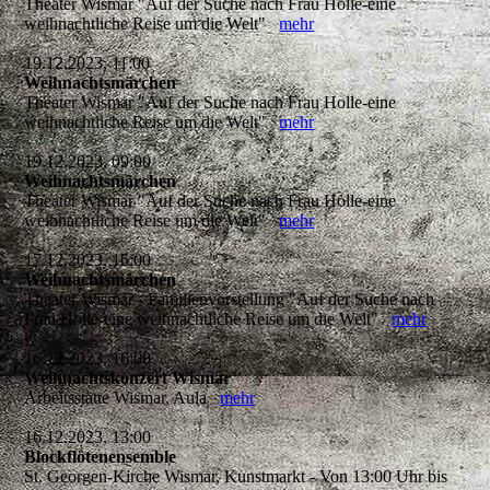
Theater Wismar "Auf der Suche nach Frau Holle-eine
weihnachtliche Reise um die Welt"
mehr
19.12.2023, 11:00
Weihnachtsmärchen
Theater Wismar "Auf der Suche nach Frau Holle-eine
weihnachtliche Reise um die Welt"
mehr
19.12.2023, 09:00
Weihnachtsmärchen
Theater Wismar "Auf der Suche nach Frau Holle-eine
weihnachtliche Reise um die Welt"
mehr
17.12.2023, 16:00
Weihnachtsmärchen
Theater Wismar - Familienvorstellung "Auf der Suche nach
Frau Holle-eine weihnachtliche Reise um die Welt"
mehr
16.12.2023, 16:00
Weihnachtskonzert Wismar
Arbeitsstätte Wismar, Aula
mehr
16.12.2023, 13:00
Blockflötenensemble
St. Georgen-Kirche Wismar, Kunstmarkt - Von 13:00 Uhr bis