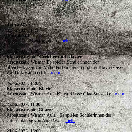
Juni 2023
30.06.2023, 17:30
Tanzabend
Rathaussaal Grevesmühlen
mehr
30.06.2023, 17:00
Klassenvorspiel Streicher und Klavier
Arbeitsstätte Wismar, Es spielen SchülerInnen der
Streicherklasse von Melinda Hammerich und der Klavierklasse
von Dirk Hammerich.
mehr
29.06.2023, 16:00
Klassenvorspiel Klavier
Arbeitsstätte Wismar, Aula Klavierklasse Olga Statsenko
mehr
25.06.2023, 11:00
Klassenvorspiel Gitarre
Arbeitsstätte Wismar, Aula - Es spielen SchülerInnen der
Gitarrenklasse von Arne Wolf
mehr
24.06.2023, 16:00