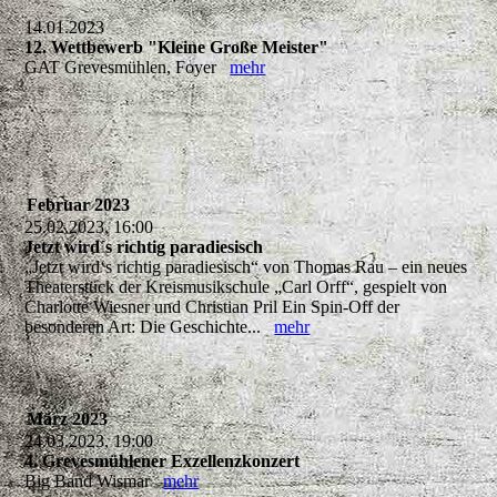
14.01.2023
12. Wettbewerb "Kleine Große Meister"
GAT Grevesmühlen, Foyer
mehr
Februar 2023
25.02.2023, 16:00
Jetzt wird´s richtig paradiesisch
„Jetzt wird‘s richtig paradiesisch“ von Thomas Rau – ein neues
Theaterstück der Kreismusikschule „Carl Orff“, gespielt von
Charlotte Wiesner und Christian Pril Ein Spin-Off der
besonderen Art: Die Geschichte...
mehr
März 2023
24.03.2023, 19:00
4. Grevesmühlener Exzellenzkonzert
Big Band Wismar
mehr