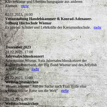
Klavierklasse und Überraschungsgäste aus anderen
Klassen.
mehr
02.11.2023, 16:00
Veranstaltung Handelskammer & Konrad-Adenauer-
Stiftung Hochschule Wismar
Es spielen Schüler und Lehrkräfte der Kreismusikschule.
mehr
Dezember 2023
21.12.2023, 17:00
Jahresabschlusskonzert
Arbeitsstätte Wismar, Aula Jahresabschlusskonzert der
Krümelmonsterband, der Big Band Wismar und des Jellyfish
Jazz Orchestras
mehr
20.12.2023, 11:00
Weihnachtsmärchen
Theater Wismar "Auf der Suche nach Frau Holle-eine
weihnachtliche Reise um die Welt"
mehr
20.12.2023, 09:00
Weihnachtsmärchen