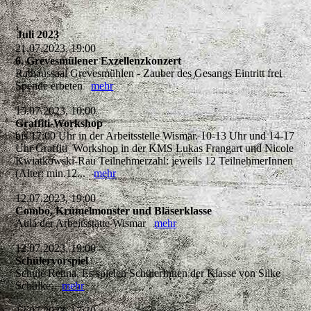
Juli 2023
21.07.2023, 19:00
6. Grevesmülener Exzellenzkonzert
Rathaussaal Grevesmühlen - Zauber des Gesangs Eintritt frei
Spende erbeten
mehr
15.07.2023, 10:00
Graffiti-Workshop
bis 17:00 Uhr in der Arbeitsstelle Wismar. 10-13 Uhr und 14-17
Uhr Graffiti_Workshop in der KMS Lukas Frangart und Nicole
Kwiatkowski-Rau Teilnehmerzahl: jeweils 12 TeilnehmerInnen
(Alter: min.12...
mehr
12.07.2023, 19:00
Combo, Krümelmonster und Bläserklasse
Aula der Arbeitsstätte Wismar
mehr
12.07.2023, 19:00
Schülervorspiel
Schule Rehna, Es spielen SchülerInnen der Klasse von Silke
Schülke.
mehr
12.07.2023, 17:30