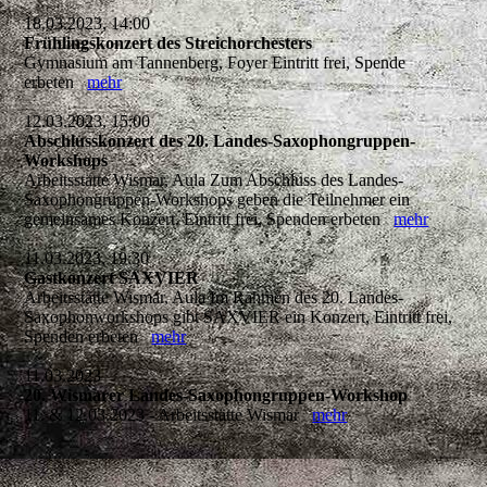
18.03.2023, 14:00
Frühlingskonzert des Streichorchesters
Gymnasium am Tannenberg, Foyer Eintritt frei, Spende
erbeten
mehr
12.03.2023, 15:00
Abschlusskonzert des 20. Landes-Saxophongruppen-
Workshops
Arbeitsstätte Wismar, Aula Zum Abschluss des Landes-
Saxophongruppen-Workshops geben die Teilnehmer ein
gemeinsames Konzert. Eintritt frei, Spenden erbeten
mehr
11.03.2023, 19:30
Gastkonzert SAXVIER
Arbeitsstätte Wismar, Aula Im Rahmen des 20. Landes-
Saxophonworkshops gibt SAXVIER ein Konzert, Eintritt frei,
Spenden erbeten
mehr
11.03.2023
20. Wismarer Landes-Saxophongruppen-Workshop
11. & 12.03.2023 - Arbeitsstätte Wismar
mehr