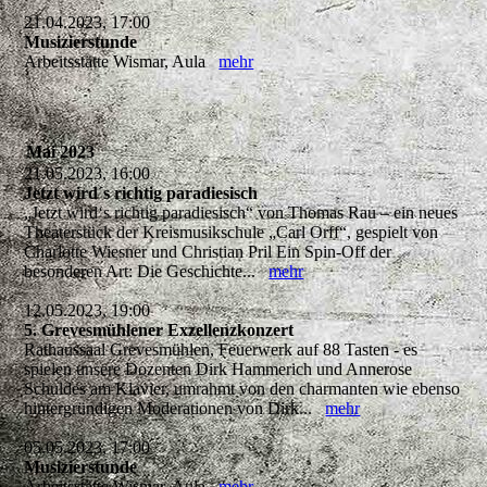
21.04.2023, 17:00
Musizierstunde
Arbeitsstätte Wismar, Aula
mehr
Mai 2023
21.05.2023, 16:00
Jetzt wird´s richtig paradiesisch
„Jetzt wird‘s richtig paradiesisch“ von Thomas Rau – ein neues
Theaterstück der Kreismusikschule „Carl Orff“, gespielt von
Charlotte Wiesner und Christian Pril Ein Spin-Off der
besonderen Art: Die Geschichte...
mehr
12.05.2023, 19:00
5. Grevesmühlener Exzellenzkonzert
Rathaussaal Grevesmühlen, Feuerwerk auf 88 Tasten - es
spielen unsere Dozenten Dirk Hammerich und Annerose
Schuldes am Klavier, umrahmt von den charmanten wie ebenso
hintergründigen Moderationen von Dirk...
mehr
05.05.2023, 17:00
Musizierstunde
Arbeitsstätte Wismar, Aula
mehr