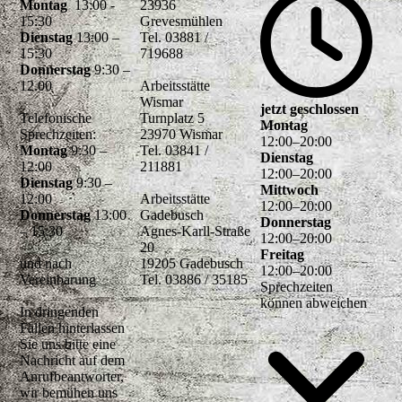
Montag
13:00 -
23936
15:30
Grevesmühlen
Dienstag
13:00 –
Tel. 03881 /
15:30
719688
Donnerstag
9:30 –
12.00
Arbeitsstätte
Wismar
jetzt geschlossen
Telefonische
Turnplatz 5
Montag
Sprechzeiten:
23970 Wismar
12
:
00
–
20
:
00
Montag
9:30 –
Tel. 03841 /
Dienstag
12:00
211881
12
:
00
–
20
:
00
Dienstag
9:30 –
Mittwoch
12:00
Arbeitsstätte
12
:
00
–
20
:
00
Donnerstag
13:00
Gadebusch
Donnerstag
– 15:30
Agnes-Karll-Straße
12
:
00
–
20
:
00
20
Freitag
und nach
19205 Gadebusch
12
:
00
–
20
:
00
Vereinbarung
Tel. 03886 / 35185
Sprechzeiten
können abweichen
In dringenden
Fällen hinterlassen
Sie uns bitte eine
Nachricht auf dem
Anrufbeantworter,
wir bemühen uns