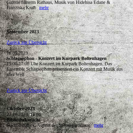
Galerie hinterm Rathaus, Musik von Hidehisa Edane &
Franziska Kraft
mehr
September 2023
Zurück zur Übersicht
10.09.2023
Schlagsophon - Konzert im Kurpark Boltenhagen
15:00-17:00 Uhr Konzert im Kurpark Boltenhagen. Das
Ensemble Schagsophon präsentiert ein Konzert mit Musik aus
aller Welt
Zurück zur Übersicht
Oktober 2023
21.10.2023, 18:00
Bibliotheksnacht
Stadtbibliothek, Auftritt der Schauspielklasse
mehr