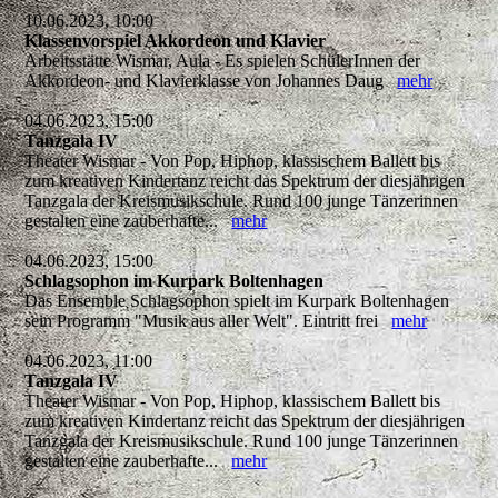
10.06.2023, 10:00
Klassenvorspiel Akkordeon und Klavier
Arbeitsstätte Wismar, Aula - Es spielen SchülerInnen der
Akkordeon- und Klavierklasse von Johannes Daug
mehr
04.06.2023, 15:00
Tanzgala IV
Theater Wismar - Von Pop, Hiphop, klassischem Ballett bis
zum kreativen Kindertanz reicht das Spektrum der diesjährigen
Tanzgala der Kreismusikschule. Rund 100 junge Tänzerinnen
gestalten eine zauberhafte...
mehr
04.06.2023, 15:00
Schlagsophon im Kurpark Boltenhagen
Das Ensemble Schlagsophon spielt im Kurpark Boltenhagen
sein Programm "Musik aus aller Welt". Eintritt frei
mehr
04.06.2023, 11:00
Tanzgala IV
Theater Wismar - Von Pop, Hiphop, klassischem Ballett bis
zum kreativen Kindertanz reicht das Spektrum der diesjährigen
Tanzgala der Kreismusikschule. Rund 100 junge Tänzerinnen
gestalten eine zauberhafte...
mehr