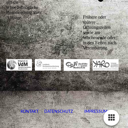
um die
schnellstmögliche
Beantwortung Ihrer
Frühere oder
Anfrage.
spätere
Öffnungszeiten
sowie am
Wochenende oder
in den Ferien nach
Vereinbarung.
KONTAKT
DATENSCHUTZ
IMPRESSUM