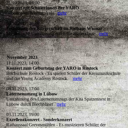
21.10.2023, 18:00
Konzert mit SchülerInnen der YARO
Arbeitsstätte Wismar, Aula
mehr
04.10.2023, 18:00
Festsitzung der Bürgerschaft im Rathaus Wismar
Musikalische Umrahmung durch die Bläserklasse
mehr
November 2023
11.11.2023, 14:00
Konzert zum Geburtstag der YARO in Rostock
Hochschule Rostock - Es spielen Schüler der Kreismusikschule
und der Young Academy Rostock.
mehr
08.11.2023, 17:00
Laternenumzug in Lübow
Umrahmung des Laternenumzugs der Kita Spatzennest in
Lübow durch Blechbläser
mehr
03.11.2023, 19:00
Exzellenzkonzert - Sonderkonzert
Rathaussaal Grevesmühlen - Es musizieren Schüler der