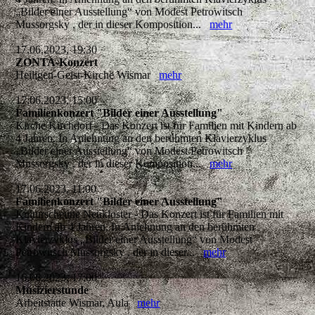
„Bilder einer Ausstellung“ von Modest Petrowitsch
Mussorgsky , der in dieser Komposition...
mehr
17.06.2023, 19:30
ZONTA-Konzert
Heiligen-Geist-Kirche Wismar
mehr
17.06.2023, 15:00
Familienkonzert "Bilder einer Ausstellung"
Kirche Kirchdorf - Das Konzert ist für Familien mit Kindern ab
4 Jahren. In Anlehnung an den berühmten Klavierzyklus
„Bilder einer Ausstellung“ von Modest Petrowitsch
Mussorgsky , der in dieser Komposition...
mehr
17.06.2023, 11:00
Familienkonzert "Bilder einer Ausstellung"
Kulturscheune Neukloster - Das Konzert ist für Familien mit
Kindern ab 4 Jahren. In Anlehnung an den berühmten
Klavierzyklus „Bilder einer Ausstellung“ von Modest
Petrowitsch Mussorgsky , der in dieser...
mehr
16.06.2023, 17:00
Musizierstunde
Arbeitstätte Wismar, Aula
mehr