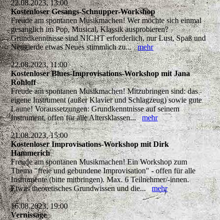
22.08.2023, 13:00
Kostenloser Gesangs-Schnupper-Workshop
Freude am spontanen Musikmachen! Wer möchte sich einmal
gesanglich im Pop, Musical, Klassik ausprobieren?
Grundkenntnisse sind NICHT erforderlich, nur Lust, Spaß und
Neugierde etwas Neues stimmlich zu...
mehr
22.08.2023, 11:00
Kostenloser Blues-Improvisations-Workshop mit Jana
Rohloff
Freude am spontanen Musikmachen! Mitzubringen sind: das
eigene Instrument (außer Klavier und Schlagzeug) sowie gute
Laune! Voraussetzungen: Grundkenntnisse auf seinem
Instrument, offen für alle Altersklassen...
mehr
21.08.2023, 15:00
Kostenloser Improvisations-Workshop mit Dirk
Hammerich
Freude am spontanen Musikmachen! Ein Workshop zum
Thema "freie und gebundene Improvisation" - offen für alle
Instrumente (bitte mitbringen). Max. 6 Teilnehmer/-innen.
Etwas theoretisches Grundwissen und die...
mehr
16.08.2023, 19:00
Vernissage