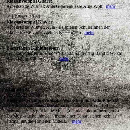
Klassenvorspiel Gitarre
Arbeitsstätte Wismar, Aula Gitarrenklasse Arne Wolf
mehr
01.07.2023, 13:30
Klassenvorspiel Klavier
Arbeitsstätte Wismar, Aula - Es spielen SchülerInnen der
Klavierklasse von Evgehnia Keisermann
mehr
01.07.2023, 11:00
Bläsertag in Kühlungsborn
Teilnahme der Krümelmonsterband und der Big Band HWI am
Bläsertag in Kühlungsborn
mehr
August 2023
22.08.2023, 13:30
Kostenloster Improvisations-Workshop mit Aldo Pinetzki
Freude am spontanen Musikmachen! Für C / Bb und Eb
Instrumente. Es gibt keine Musik, die nicht akkordbezogen ist.
Da Musikstücke immer in irgendeiner Tonart stehen, geht es
erstmal um die Tonleiter. Mittels...
mehr