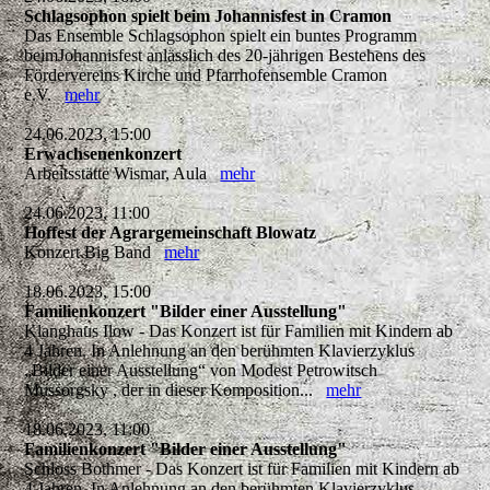
Schlagsophon spielt beim Johannisfest in Cramon
Das Ensemble Schlagsophon spielt ein buntes Programm
beimJohannisfest anlässlich des 20-jährigen Bestehens des
Fördervereins Kirche und Pfarrhofensemble Cramon
e.V.
mehr
24.06.2023, 15:00
Erwachsenenkonzert
Arbeitsstätte Wismar, Aula
mehr
24.06.2023, 11:00
Hoffest der Agrargemeinschaft Blowatz
Konzert Big Band
mehr
18.06.2023, 15:00
Familienkonzert "Bilder einer Ausstellung"
Klanghaus Ilow - Das Konzert ist für Familien mit Kindern ab
4 Jahren. In Anlehnung an den berühmten Klavierzyklus
„Bilder einer Ausstellung“ von Modest Petrowitsch
Mussorgsky , der in dieser Komposition...
mehr
18.06.2023, 11:00
Familienkonzert "Bilder einer Ausstellung"
Schloss Bothmer - Das Konzert ist für Familien mit Kindern ab
4 Jahren. In Anlehnung an den berühmten Klavierzyklus