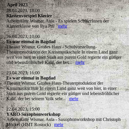
April 2023
28.04.2023, 18:00
Klassenvorspiel Klavier
Arbeitsstätte Wismar, Aula - Es spielen SchülerInnen der
Klavierklasse von Ilya Pril
mehr
26.04.2023, 10:00
Es war einmal in Bagdad
Theater Wismar, Großes Haus - Schulvorstellung-
Theaterproduktion der Kreismusikschule In einem Land ganz
weit von hier, in einer Stadt aus purem Gold regierte ein gütiger
und lebensfröhlicher Kalif, der bei...
mehr
23.04.2023, 16:00
Es war einmal in Bagdad
Theater Wismar, Großes Haus-Theaterproduktion der
Kreismusikschule In einem Land ganz weit von hier, in einer
Stadt aus purem Gold regierte ein gütiger und lebensfröhlicher
Kalif, der bei seinem Volk sehr...
mehr
22.04.2023, 15:00
YARO-Saxophonworkshop
Arbeitsstätte Wismar, Aula - Saxophonworkshop mit Christoph
Möckel (HMT Rostock)
mehr