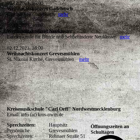
09.12.2023, 16:00
Weihnachtskonzert Gadebusch
Gymnasium Gadebusch
mehr
02.12.2023, 16:00
Weihnachtskonzert Neukloster
Landesschule für Blinde und Sehbehinderte Neukloster
mehr
02.12.2023, 16:00
Weihnachtskonzert Grevesmühlen
St. Nikolai Kirche, Grevesmühlen
mehr
Kreismusikschule "Carl Orff" Nordwestmecklenburg
Email: info (at) kms-nwm.de
Sprechzeiten:
Hauptsitz
Öffnungszeiten an
Persönliche
Grevesmühlen
Schultagen
Sprechzeiten:
Rehnaer Straße 51