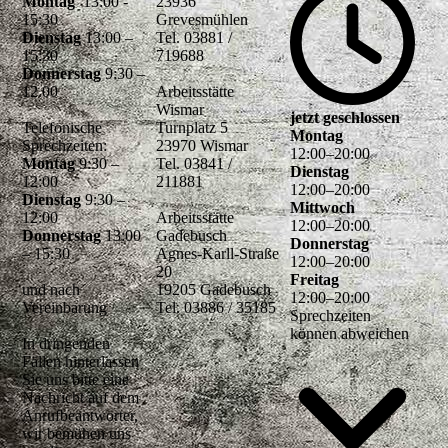
Montag
13:00 -
23936
15:30
Grevesmühlen
Dienstag
13:00 –
Tel. 03881 /
15:30
719688
Donnerstag
9:30 –
12.00
Arbeitsstätte
Wismar
jetzt geschlossen
Telefonische
Turnplatz 5
Montag
Sprechzeiten:
23970 Wismar
12
:
00
–
20
:
00
Montag
9:30 –
Tel. 03841 /
Dienstag
12:00
211881
12
:
00
–
20
:
00
Dienstag
9:30 –
Mittwoch
12:00
Arbeitsstätte
12
:
00
–
20
:
00
Donnerstag
13:00
Gadebusch
Donnerstag
– 15:30
Agnes-Karll-Straße
12
:
00
–
20
:
00
20
Freitag
und nach
19205 Gadebusch
12
:
00
–
20
:
00
Vereinbarung
Tel. 03886 / 35185
Sprechzeiten
können abweichen
In dringenden
Fällen hinterlassen
Sie uns bitte eine
Nachricht auf dem
Anrufbeantworter,
wir bemühen uns