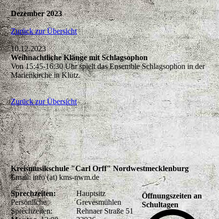
Dezember 2023
Zurück zur Übersicht
10.12.2023
Weihnachtliche Klänge mit Schlagsophon
Von 15:45-16:30 Uhr spielt das Ensemble Schlagsophon in der
Marienkirche in Klütz.
Zurück zur Übersicht
Kreismusikschule "Carl Orff" Nordwestmecklenburg
Email: info (at) kms-nwm.de
Sprechzeiten:
Hauptsitz
Öffnungszeiten an
Persönliche
Grevesmühlen
Schultagen
Sprechzeiten:
Rehnaer Straße 51