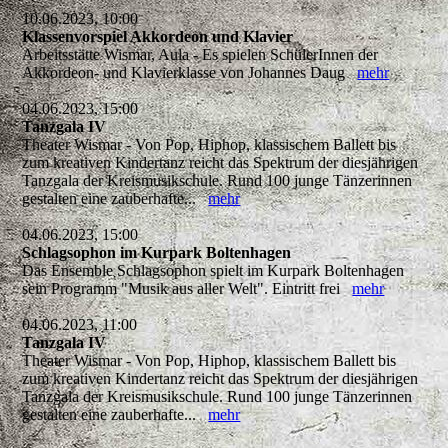
10.06.2023, 10:00
Klassenvorspiel Akkordeon und Klavier
Arbeitsstätte Wismar, Aula - Es spielen SchülerInnen der
Akkordeon- und Klavierklasse von Johannes Daug
mehr
04.06.2023, 15:00
Tanzgala IV
Theater Wismar - Von Pop, Hiphop, klassischem Ballett bis
zum kreativen Kindertanz reicht das Spektrum der diesjährigen
Tanzgala der Kreismusikschule. Rund 100 junge Tänzerinnen
gestalten eine zauberhafte...
mehr
04.06.2023, 15:00
Schlagsophon im Kurpark Boltenhagen
Das Ensemble Schlagsophon spielt im Kurpark Boltenhagen
sein Programm "Musik aus aller Welt". Eintritt frei
mehr
04.06.2023, 11:00
Tanzgala IV
Theater Wismar - Von Pop, Hiphop, klassischem Ballett bis
zum kreativen Kindertanz reicht das Spektrum der diesjährigen
Tanzgala der Kreismusikschule. Rund 100 junge Tänzerinnen
gestalten eine zauberhafte...
mehr