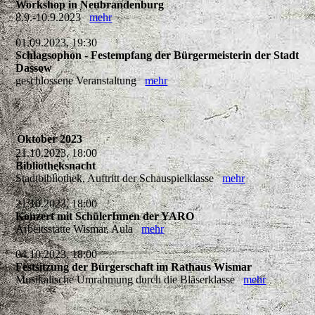
Workshop in Neubrandenburg
8.9.-10.9.2023
mehr
01.09.2023, 19:30
Schlagsophon - Festempfang der Bürgermeisterin der Stadt
Dassow
geschlossene Veranstaltung
mehr
Oktober 2023
21.10.2023, 18:00
Bibliotheksnacht
Stadtbibliothek, Auftritt der Schauspielklasse
mehr
21.10.2023, 18:00
Konzert mit SchülerInnen der YARO
Arbeitsstätte Wismar, Aula
mehr
04.10.2023, 18:00
Festsitzung der Bürgerschaft im Rathaus Wismar
Musikalische Umrahmung durch die Bläserklasse
mehr