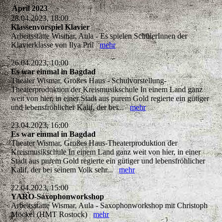
April 2023
28.04.2023, 18:00
Klassenvorspiel Klavier
Arbeitsstätte Wismar, Aula - Es spielen SchülerInnen der
Klavierklasse von Ilya Pril
mehr
26.04.2023, 10:00
Es war einmal in Bagdad
Theater Wismar, Großes Haus - Schulvorstellung-
Theaterproduktion der Kreismusikschule In einem Land ganz
weit von hier, in einer Stadt aus purem Gold regierte ein gütiger
und lebensfröhlicher Kalif, der bei...
mehr
23.04.2023, 16:00
Es war einmal in Bagdad
Theater Wismar, Großes Haus-Theaterproduktion der
Kreismusikschule In einem Land ganz weit von hier, in einer
Stadt aus purem Gold regierte ein gütiger und lebensfröhlicher
Kalif, der bei seinem Volk sehr...
mehr
22.04.2023, 15:00
YARO-Saxophonworkshop
Arbeitsstätte Wismar, Aula - Saxophonworkshop mit Christoph
Möckel (HMT Rostock)
mehr