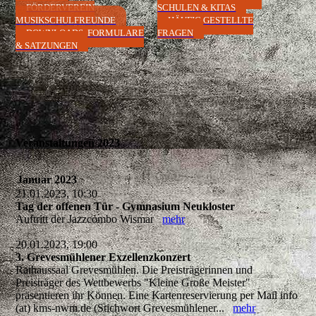
FÖRDERVEREIN
SCHULEN & KITAS
MUSIKSCHULFREUNDE
HÄUFIG GESTELLTE
DOWNLOADS, FORMULARE
FRAGEN
& SATZUNGEN
Veranstaltungen 2023
Januar 2023
21.01.2023, 10:30
Tag der offenen Tür - Gymnasium Neukloster
Auftritt der Jazzcombo Wismar
mehr
20.01.2023, 19:00
3. Grevesmühlener Exzellenzkonzert
Rathaussaal Grevesmühlen. Die Preisträgerinnen und
Preisträger des Wettbewerbs "Kleine Große Meister"
präsentieren ihr Können. Eine Kartenreservierung per Mail info
(at) kms-nwm.de (Stichwort Grevesmühlener...
mehr