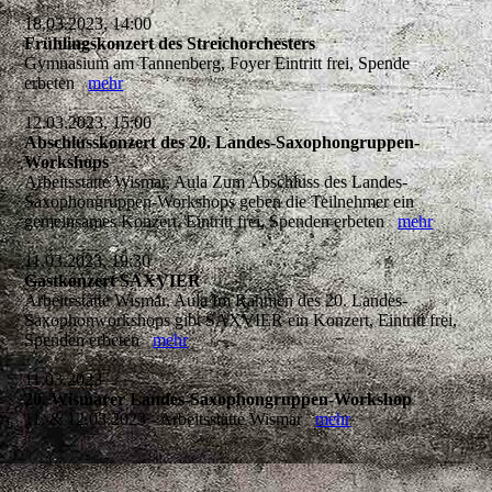
18.03.2023, 14:00
Frühlingskonzert des Streichorchesters
Gymnasium am Tannenberg, Foyer Eintritt frei, Spende
erbeten
mehr
12.03.2023, 15:00
Abschlusskonzert des 20. Landes-Saxophongruppen-
Workshops
Arbeitsstätte Wismar, Aula Zum Abschluss des Landes-
Saxophongruppen-Workshops geben die Teilnehmer ein
gemeinsames Konzert. Eintritt frei, Spenden erbeten
mehr
11.03.2023, 19:30
Gastkonzert SAXVIER
Arbeitsstätte Wismar, Aula Im Rahmen des 20. Landes-
Saxophonworkshops gibt SAXVIER ein Konzert, Eintritt frei,
Spenden erbeten
mehr
11.03.2023
20. Wismarer Landes-Saxophongruppen-Workshop
11. & 12.03.2023 - Arbeitsstätte Wismar
mehr