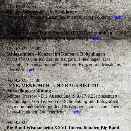
23.09.2023
Kleines Schwedenfest in Neukloster
Auftritt des Streicher Ensembles mit nordischer Folklore
mehr
23.09.2023
Tag der offenen Tür & Start IKARUS Grevesmühlen
Grevesmühlen, Gymnasium am Tannenberg
mehr
10.09.2023, 15:00
Schlagsophon - Konzert im Kurpark Boltenhagen
15:00-17:00 Uhr Konzert im Kurpark Boltenhagen. Das
Ensemble Schagsophon präsentiert ein Konzert mit Musik aus
aller Welt
mehr
09.09.2023, 15:00
"ENE, MENE, MUH - UND RAUS BIST DU" -
Ausstellungseröffnung
Schloss Tressow - Die Ausstellung (9.9.-17.9.23) präsentiert
Zeichnungen von Tisa von der Schulenburg und Fotografien
des renommierten Fotografen Christopher Thomas zum Thema
Lepra-Krankheit. Die feierliche...
mehr
08.09.2023
Big Band Wismar beim XXVI. Internationalen Big Band