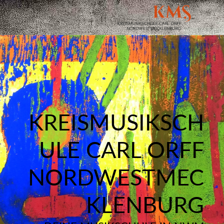
KREISMUSIKSCH
ULE CARL ORFF
NORDWESTMEC
KLENBURG