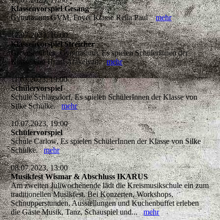
Klassenvorspiel Gesang
Gymnasium GVM, Foyer Klasse Relia Paul
mehr
12.07.2023, 16:00
Klassenvorspiel Streicher
Grevesmühlen, Gymnasium, Es spielen SchülerInnen der
Klasse von Hrant Arakelyan.
mehr
11.07.2023, 19:00
Schülervorspiel
Schule Schlagsdorf, Es spielen SchülerInnen der Klasse von
Silke Schülke.
mehr
10.07.2023, 19:00
Schülervorspiel
Schule Carlow, Es spielen SchülerInnen der Klasse von Silke
Schülke.
mehr
08.07.2023, 13:00
Musikfest Wismar & Abschluss IKARUS
Am zweiten Juliwochenende lädt die Kreismusikschule ein zum
traditionellen Musikfest. Bei Konzerten, Workshops,
Schnupperstunden, Ausstellungen und Kuchenbuffet erleben
die Gäste Musik, Tanz, Schauspiel und...
mehr