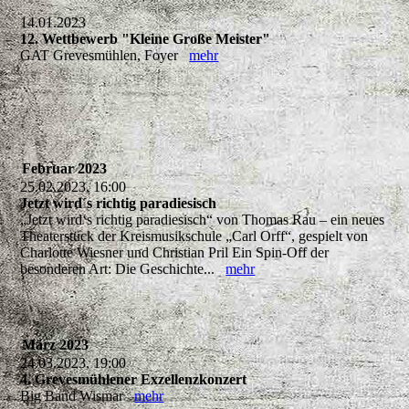
14.01.2023
12. Wettbewerb "Kleine Große Meister"
GAT Grevesmühlen, Foyer
mehr
Februar 2023
25.02.2023, 16:00
Jetzt wird´s richtig paradiesisch
„Jetzt wird‘s richtig paradiesisch“ von Thomas Rau – ein neues
Theaterstück der Kreismusikschule „Carl Orff“, gespielt von
Charlotte Wiesner und Christian Pril Ein Spin-Off der
besonderen Art: Die Geschichte...
mehr
März 2023
24.03.2023, 19:00
4. Grevesmühlener Exzellenzkonzert
Big Band Wismar
mehr