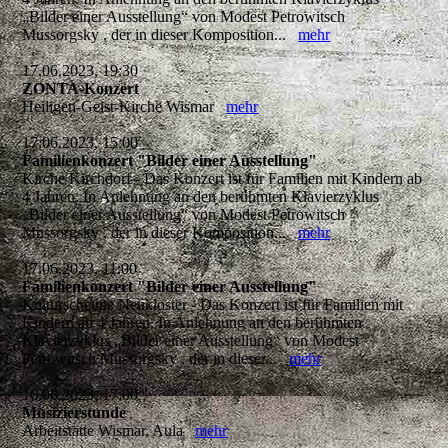
„Bilder einer Ausstellung“ von Modest Petrowitsch
Mussorgsky , der in dieser Komposition...
mehr
17.06.2023, 19:30
ZONTA-Konzert
Heiligen-Geist-Kirche Wismar
mehr
17.06.2023, 15:00
Familienkonzert "Bilder einer Ausstellung"
Kirche Kirchdorf - Das Konzert ist für Familien mit Kindern ab
4 Jahren. In Anlehnung an den berühmten Klavierzyklus
„Bilder einer Ausstellung“ von Modest Petrowitsch
Mussorgsky , der in dieser Komposition...
mehr
17.06.2023, 11:00
Familienkonzert "Bilder einer Ausstellung"
Kulturscheune Neukloster - Das Konzert ist für Familien mit
Kindern ab 4 Jahren. In Anlehnung an den berühmten
Klavierzyklus „Bilder einer Ausstellung“ von Modest
Petrowitsch Mussorgsky , der in dieser...
mehr
16.06.2023, 17:00
Musizierstunde
Arbeitstätte Wismar, Aula
mehr