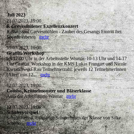
Juli 2023
21.07.2023, 19:00
6. Grevesmülener Exzellenzkonzert
Rathaussaal Grevesmühlen - Zauber des Gesangs Eintritt frei
Spende erbeten
mehr
15.07.2023, 10:00
Graffiti-Workshop
bis 17:00 Uhr in der Arbeitsstelle Wismar. 10-13 Uhr und 14-17
Uhr Graffiti_Workshop in der KMS Lukas Frangart und Nicole
Kwiatkowski-Rau Teilnehmerzahl: jeweils 12 TeilnehmerInnen
(Alter: min.12...
mehr
12.07.2023, 19:00
Combo, Krümelmonster und Bläserklasse
Aula der Arbeitsstätte Wismar
mehr
12.07.2023, 19:00
Schülervorspiel
Schule Rehna, Es spielen SchülerInnen der Klasse von Silke
Schülke.
mehr
12.07.2023, 17:30