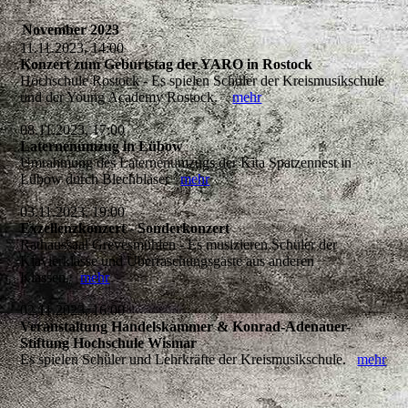
November 2023
11.11.2023, 14:00
Konzert zum Geburtstag der YARO in Rostock
Hochschule Rostock - Es spielen Schüler der Kreismusikschule
und der Young Academy Rostock.
mehr
08.11.2023, 17:00
Laternenumzug in Lübow
Umrahmung des Laternenumzugs der Kita Spatzennest in
Lübow durch Blechbläser
mehr
03.11.2023, 19:00
Exzellenzkonzert - Sonderkonzert
Rathaussaal Grevesmühlen - Es musizieren Schüler der
Klavierklasse und Überraschungsgäste aus anderen
Klassen.
mehr
02.11.2023, 16:00
Veranstaltung Handelskammer & Konrad-Adenauer-
Stiftung Hochschule Wismar
Es spielen Schüler und Lehrkräfte der Kreismusikschule.
mehr