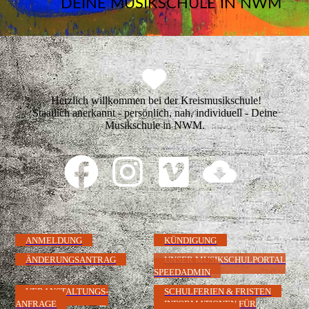
DEINE MUSIKSCHULE IN NWM
Herzlich willkommen bei der Kreismusikschule!
Staatlich anerkannt - persönlich, nah, individuell - Deine
Musikschule in NWM.
ANMELDUNG
KÜNDIGUNG
ÄNDERUNGSANTRAG
UNSER MUSIKSCHULPORTAL
SPEEDADMIN
VERANSTALTUNGS-
SCHULFERIEN & FRISTEN
ANFRAGE
INFORMATIONEN FÜR