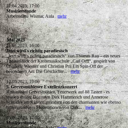
21.04.2023, 17:00
Musizierstunde
Arbeitsstätte Wismar, Aula
mehr
Mai 2023
21.05.2023, 16:00
Jetzt wird´s richtig paradiesisch
„Jetzt wird‘s richtig paradiesisch“ von Thomas Rau – ein neues
Theaterstück der Kreismusikschule „Carl Orff“, gespielt von
Charlotte Wiesner und Christian Pril Ein Spin-Off der
besonderen Art: Die Geschichte...
mehr
12.05.2023, 19:00
5. Grevesmühlener Exzellenzkonzert
Rathaussaal Grevesmühlen, Feuerwerk auf 88 Tasten - es
spielen unsere Dozenten Dirk Hammerich und Annerose
Schuldes am Klavier, umrahmt von den charmanten wie ebenso
hintergründigen Moderationen von Dirk...
mehr
05.05.2023, 17:00
Musizierstunde
Arbeitsstätte Wismar, Aula
mehr