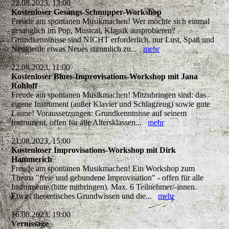
22.08.2023, 13:00
Kostenloser Gesangs-Schnupper-Workshop
Freude am spontanen Musikmachen! Wer möchte sich einmal
gesanglich im Pop, Musical, Klassik ausprobieren?
Grundkenntnisse sind NICHT erforderlich, nur Lust, Spaß und
Neugierde etwas Neues stimmlich zu...
mehr
22.08.2023, 11:00
Kostenloser Blues-Improvisations-Workshop mit Jana
Rohloff
Freude am spontanen Musikmachen! Mitzubringen sind: das
eigene Instrument (außer Klavier und Schlagzeug) sowie gute
Laune! Voraussetzungen: Grundkenntnisse auf seinem
Instrument, offen für alle Altersklassen...
mehr
21.08.2023, 15:00
Kostenloser Improvisations-Workshop mit Dirk
Hammerich
Freude am spontanen Musikmachen! Ein Workshop zum
Thema "freie und gebundene Improvisation" - offen für alle
Instrumente (bitte mitbringen). Max. 6 Teilnehmer/-innen.
Etwas theoretisches Grundwissen und die...
mehr
16.08.2023, 19:00
Vernissage