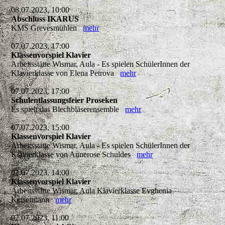
08.07.2023, 10:00
Abschluss IKARUS
KMS Grevesmühlen
mehr
07.07.2023, 17:00
Klassenvorspiel Klavier
Arbeitsstätte Wismar, Aula - Es spielen SchülerInnen der
Klavierklasse von Elena Petrova
mehr
07.07.2023, 17:00
Schulentlassungsfeier Proseken
Es spielt das Blechbläserensemble
mehr
07.07.2023, 15:00
Klassenvorspiel Klavier
Arbeitsstätte Wismar, Aula - Es spielen SchülerInnen der
Klavierklasse von Annerose Schuldes
mehr
02.07.2023, 14:00
Klassenvorspiel Klavier
Arbeitsstätte Wismar, Aula Klavierklasse Evghenia
Keisermann
mehr
02.07.2023, 11:00