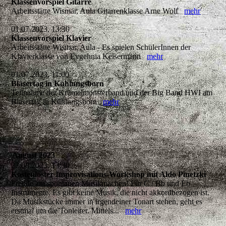
Klassenvorspiel Gitarre
Arbeitsstätte Wismar, Aula Gitarrenklasse Arne Wolf
mehr
01.07.2023, 13:30
Klassenvorspiel Klavier
Arbeitsstätte Wismar, Aula - Es spielen SchülerInnen der
Klavierklasse von Evgehnia Keisermann
mehr
01.07.2023, 11:00
Bläsertag in Kühlungsborn
Teilnahme der Krümelmonsterband und der Big Band HWI am
Bläsertag in Kühlungsborn
mehr
August 2023
22.08.2023, 13:30
Kostenloster Improvisations-Workshop mit Aldo Pinetzki
Freude am spontanen Musikmachen! Für C / Bb und Eb
Instrumente. Es gibt keine Musik, die nicht akkordbezogen ist.
Da Musikstücke immer in irgendeiner Tonart stehen, geht es
erstmal um die Tonleiter. Mittels...
mehr