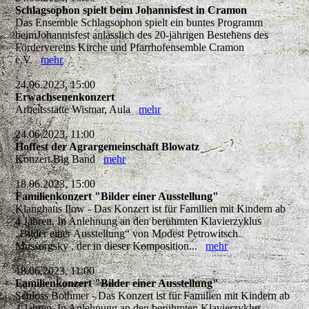
Schlagsophon spielt beim Johannisfest in Cramon
Das Ensemble Schlagsophon spielt ein buntes Programm
beimJohannisfest anlässlich des 20-jährigen Bestehens des
Fördervereins Kirche und Pfarrhofensemble Cramon
e.V.
mehr
24.06.2023, 15:00
Erwachsenenkonzert
Arbeitsstätte Wismar, Aula
mehr
24.06.2023, 11:00
Hoffest der Agrargemeinschaft Blowatz
Konzert Big Band
mehr
18.06.2023, 15:00
Familienkonzert "Bilder einer Ausstellung"
Klanghaus Ilow - Das Konzert ist für Familien mit Kindern ab
4 Jahren. In Anlehnung an den berühmten Klavierzyklus
„Bilder einer Ausstellung“ von Modest Petrowitsch
Mussorgsky , der in dieser Komposition...
mehr
18.06.2023, 11:00
Familienkonzert "Bilder einer Ausstellung"
Schloss Bothmer - Das Konzert ist für Familien mit Kindern ab
4 Jahren. In Anlehnung an den berühmten Klavierzyklus