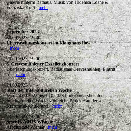
Galerie hinterm Rathaus, Musik von Hidehisa Edane &
Franziska Kraft
mehr
September 2023
30.09.2023, 19:30
Überraschungskonzert im Klanghaus Ilow
mehr
29.09.2023, 19:00
6. Grevesmühlener Exzellenzkonzert
Überraschungskonzert, Rathaussaal Grevesmühlen, Eintritt
frei
mehr
24.09.2023
Start der Interkulturellen Woche
Vom 24.09.2023 bis 1.10.2023 finden anlässlich der
Interkulturellen Woche zahlreiche Projekte an der
Kreismusikschule statt.
mehr
23.09.2023, 10:00
Start IKARUS Wismar
Arbeitsstätte Wismar
mehr