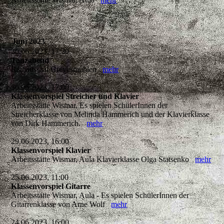
Juni 2023
30.06.2023, 17:30
Tanzabend
Rathaussaal Grevesmühlen
mehr
30.06.2023, 17:00
Klassenvorspiel Streicher und Klavier
Arbeitsstätte Wismar, Es spielen SchülerInnen der
Streicherklasse von Melinda Hammerich und der Klavierklasse
von Dirk Hammerich.
mehr
29.06.2023, 16:00
Klassenvorspiel Klavier
Arbeitsstätte Wismar, Aula Klavierklasse Olga Statsenko
mehr
25.06.2023, 11:00
Klassenvorspiel Gitarre
Arbeitsstätte Wismar, Aula - Es spielen SchülerInnen der
Gitarrenklasse von Arne Wolf
mehr
24.06.2023, 16:00