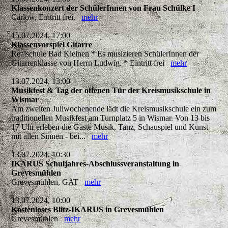
Klassenkonzert der SchülerInnen von Frau Schülke I
Carlow, Eintritt frei.
mehr
15.07.2024, 17:00
Klassenvorspiel Gitarre
Realschule Bad Kleinen * Es musizieren SchülerInnen der
Gitarrenklasse von Herrn Ludwig. * Eintritt frei
mehr
13.07.2024, 13:00
Musikfest & Tag der offenen Tür der Kreismusikschule in
Wismar
Am zweiten Juliwochenende lädt die Kreismusikschule ein zum
traditionellen Musikfest am Turnplatz 5 in Wismar. Von 13 bis
17 Uhr erleben die Gäste Musik, Tanz, Schauspiel und Kunst
mit allen Sinnen - bei...
mehr
13.07.2024, 10:30
IKARUS Schuljahres-Abschlussveranstaltung in
Grevesmühlen
Grevesmühlen, GAT
mehr
13.07.2024, 10:00
Kostenloses Blitz-IKARUS in Grevesmühlen
Grevesmühlen
mehr