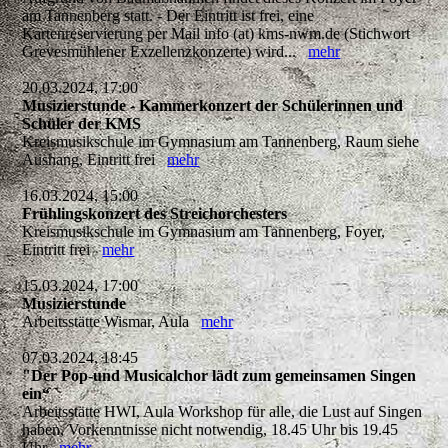
am Tannenberg statt. - Der Eintritt ist frei, eine
Kartenreservierung per Mail info (at) kms-nwm.de (Stichwort
Grevesmühlener Exzellenzkonzerte) wird...
mehr
20.03.2024, 17:00
Musizierstunde - Kammerkonzert der Schülerinnen und
Schüler der KMS
Kreismusikschule im Gymnasium am Tannenberg, Raum siehe
Aushang, Eintritt frei
mehr
16.03.2024, 15:00
Frühlingskonzert des Streichorchesters
Kreismusikschule im Gymnasium am Tannenberg, Foyer,
Eintritt frei
mehr
15.03.2024, 17:00
Musizierstunde
Arbeitsstätte Wismar, Aula
mehr
07.03.2024, 18:45
"Der Pop-und Musicalchor lädt zum gemeinsamen Singen
ein“
Arbeitsstätte HWI, Aula Workshop für alle, die Lust auf Singen
haben, Vorkenntnisse nicht notwendig, 18.45 Uhr bis 19.45
Uhr
mehr