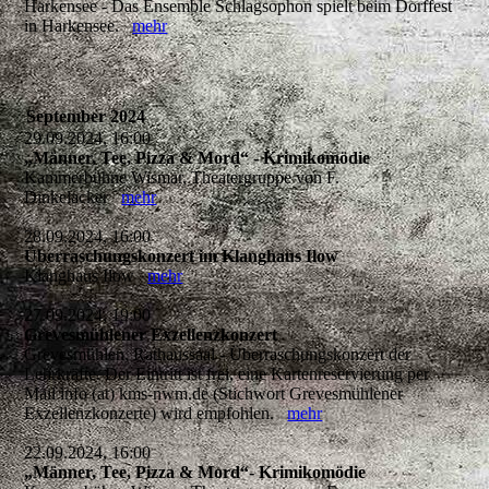
Harkensee - Das Ensemble Schlagsophon spielt beim Dorffest
in Harkensee.
mehr
September 2024
29.09.2024, 16:00
„Männer, Tee, Pizza & Mord“ - Krimikomödie
Kammerbühne Wismar, Theatergruppe von F.
Dinkelacker
mehr
28.09.2024, 16:00
Überraschungskonzert im Klanghaus Ilow
Klanghaus Ilow
mehr
27.09.2024, 19:00
Grevesmühlener Exzellenzkonzert
Grevesmühlen, Rathaussaal - Überraschungskonzert der
Lehrkräfte. Der Eintritt ist frei, eine Kartenreservierung per
Mail info (at) kms-nwm.de (Stichwort Grevesmühlener
Exzellenzkonzerte) wird empfohlen.
mehr
22.09.2024, 16:00
„Männer, Tee, Pizza & Mord“- Krimikomödie