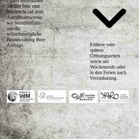
Fällen hinterlassen
Sie uns bitte eine
Nachricht auf dem
Anrufbeantworter,
wir bemühen uns
um die
schnellstmögliche
Beantwortung Ihrer
Frühere oder
Anfrage.
spätere
Öffnungszeiten
sowie am
Wochenende oder
in den Ferien nach
Vereinbarung.