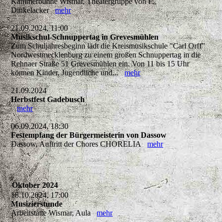
Kammerbühne Wismar, Theatergruppe von F.
Dinkelacker
mehr
21.09.2024, 11:00
Musikschul-Schnuppertag in Grevesmühlen
Zum Schuljahresbeginn lädt die Kreismusikschule "Carl Orff"
Nordwestmecklenburg zu einem großen Schnuppertag in die
Rehnaer Straße 51 Grevesmühlen ein. Von 11 bis 15 Uhr
können Kinder, Jugendliche und...
mehr
21.09.2024
Herbstfest Gadebusch
mehr
06.09.2024, 18:30
Festempfang der Bürgermeisterin von Dassow
Dassow, Auftritt der Chores CHORELIA
mehr
Oktober 2024
18.10.2024, 17:00
Musizierstunde
Arbeitstätte Wismar, Aula
mehr