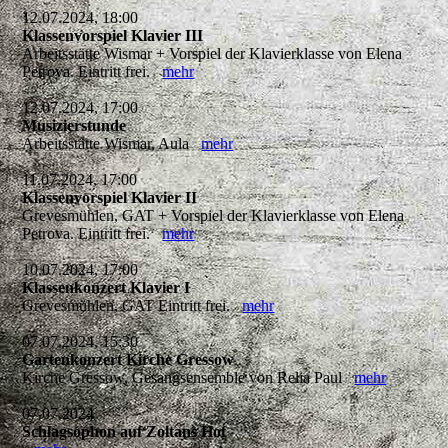
12.07.2024, 18:00
Klassenvorspiel Klavier III
Arbeitsstätte Wismar + Vorspiel der Klavierklasse von Elena
Petrova. Eintritt frei.
mehr
12.07.2024, 17:00
Musizierstunde
Arbeitsstätte Wismar, Aula
mehr
11.07.2024, 17:00
Klassenvorspiel Klavier II
Grevesmühlen, GAT + Vorspiel der Klavierklasse von Elena
Petrova. Eintritt frei.
mehr
10.07.2024, 17:00
Klassenkonzert Klavier I
Grevesmühlen, GAT Eintritt frei.
mehr
07.07.2024, 15:30
Gartenkonzert Kirche Gressow
Kirche Gressow, Gesangsensemble von Relia Paul
mehr
07.07.2024
Schlagsophon auf Zoltans Hof