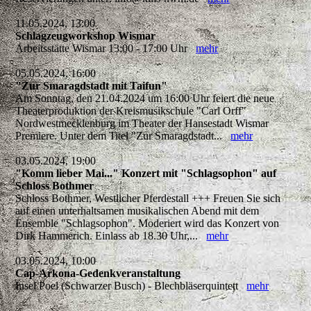
11.05.2024, 13:00
Schlagzeugworkshop Wismar
Arbeitsstätte Wismar 13:00 - 17:00 Uhr
mehr
05.05.2024, 16:00
"Zur Smaragdstadt mit Taifun"
Am Sonntag, den 21.04.2024 um 16:00 Uhr feiert die neue
Theaterproduktion der Kreismusikschule "Carl Orff"
Nordwestmecklenburg im Theater der Hansestadt Wismar
Premiere. Unter dem Titel "Zur Smaragdstadt...
mehr
03.05.2024, 19:00
"Komm lieber Mai..." Konzert mit "Schlagsophon" auf
Schloss Bothmer
Schloss Bothmer, Westlicher Pferdestall +++ Freuen Sie sich
auf einen unterhaltsamen musikalischen Abend mit dem
Ensemble "Schlagsophon". Moderiert wird das Konzert von
Dirk Hammerich. Einlass ab 18.30 Uhr,...
mehr
03.05.2024, 10:00
Cap-Arkona-Gedenkveranstaltung
Insel Poel (Schwarzer Busch) - Blechbläserquintett
mehr