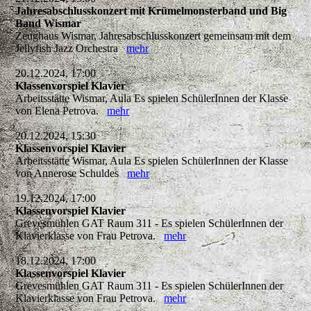
Jahresabschlusskonzert mit Krümelmonsterband und Big
Band Wismar
Zeughaus Wismar, Jahresabschlusskonzert gemeinsam mit dem
Jellyfish Jazz Orchestra
mehr
20.12.2024, 17:00
Klassenvorspiel Klavier
Arbeitsstätte Wismar, Aula Es spielen SchülerInnen der Klasse
von Elena Petrova.
mehr
20.12.2024, 15:30
Klassenvorspiel Klavier
Arbeitsstätte Wismar, Aula Es spielen SchülerInnen der Klasse
von Annerose Schuldes
mehr
19.12.2024, 17:00
Klassenvorspiel Klavier
Grevesmühlen GAT Raum 311 - Es spielen SchülerInnen der
Klavierklasse von Frau Petrova.
mehr
18.12.2024, 17:00
Klassenvorspiel Klavier
Grevesmühlen GAT Raum 311 - Es spielen SchülerInnen der
Klavierklasse von Frau Petrova.
mehr