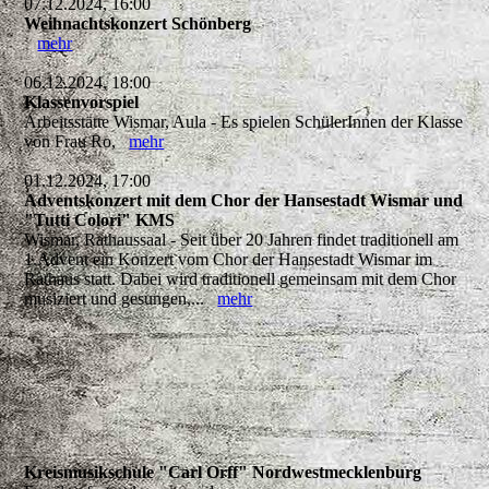
07.12.2024, 16:00
Weihnachtskonzert Schönberg
mehr
06.12.2024, 18:00
Klassenvorspiel
Arbeitsstätte Wismar, Aula - Es spielen SchülerInnen der Klasse
von Frau Ro,
mehr
01.12.2024, 17:00
Adventskonzert mit dem Chor der Hansestadt Wismar und
"Tutti Colori" KMS
Wismar, Rathaussaal - Seit über 20 Jahren findet traditionell am
1.Advent ein Konzert vom Chor der Hansestadt Wismar im
Rathaus statt. Dabei wird traditionell gemeinsam mit dem Chor
musiziert und gesungen,...
mehr
Kreismusikschule "Carl Orff" Nordwestmecklenburg