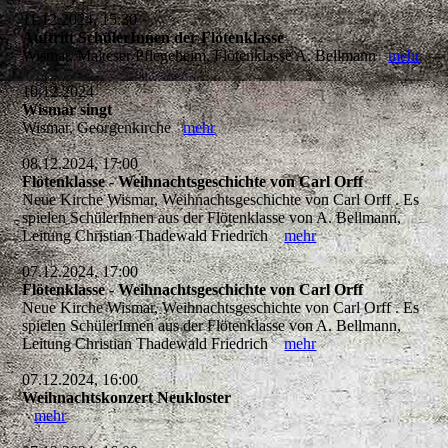
11.12.2024, 15:30
Auftritt SchülerInnen der Flötenklasse
Wismar, Malteser Pflegeheim, Flötenklasse A. Bellmann
mehr
10.12.2024
Wismar singt
Wismar, Georgenkirche
mehr
08.12.2024, 17:00
Flötenklasse - Weihnachtsgeschichte von Carl Orff
Neue Kirche Wismar, Weihnachtsgeschichte von Carl Orff . Es
spielen SchülerInnen aus der Flötenklasse von A. Bellmann,
Leitung Christian Thadewald Friedrich
mehr
07.12.2024, 17:00
Flötenklasse - Weihnachtsgeschichte von Carl Orff
Neue Kirche Wismar, Weihnachtsgeschichte von Carl Orff . Es
spielen SchülerInnen aus der Flötenklasse von A. Bellmann,
Leitung Christian Thadewald Friedrich
mehr
07.12.2024, 16:00
Weihnachtskonzert Neukloster
mehr