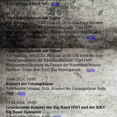
Aula Wismar, Eintritt frei.
mehr
24.04.2024, 10:00
"Zur Smaragdstadt mit Taifun"
Am Sonntag, den 21.04.2024 um 16:00 Uhr feiert die neue
Theaterproduktion der Kreismusikschule "Carl Orff"
Nordwestmecklenburg im Theater der Hansestadt Wismar
Premiere. Unter dem Titel "Zur Smaragdstadt...
mehr
21.04.2024, 16:00
"Zur Smaragdstadt mit Taifun“
Am Sonntag, den 21.04.2024 um 16:00 Uhr feiert die neue
Theaterproduktion der Kreismusikschule "Carl Orff"
Nordwestmecklenburg im Theater der Hansestadt Wismar
Premiere. Unter dem Titel "Zur Smaragdstadt...
mehr
20.04.2024, 16:00
Konzert der Gesangsklasse
Arbeitsstätte Wismar, Aula: Konzert der Gesangsklasse Relia
Paul
mehr
19.04.2024, 19:00
Gemeinsames Konzert der Big Band HWI und der KKS
Big Band Hannover
Arbeitsstätte Wismar, Aula
mehr