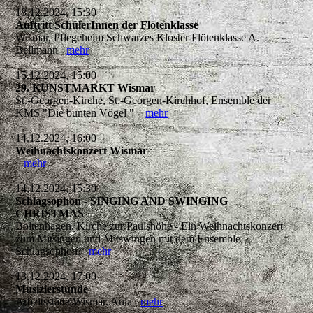
18.12.2024, 15:30
Auftritt SchülerInnen der Flötenklasse
Wismar, Pflegeheim Schwarzes Kloster Flötenklasse A.
Bellmann
mehr
15.12.2024, 15:00
29. KUNSTMARKT Wismar
St.-Georgen-Kirche, St.-Georgen-Kirchhof, Ensemble der
KMS "Die bunten Vögel "
mehr
14.12.2024, 16:00
Weihnachtskonzert Wismar
mehr
14.12.2024, 15:30
Schlagsophon - SINGING AND SWINGING
CHRISTMAS
Boltenhagen, Kirche zur Paulshöhe - Ein Weihnachtskonzert
zum Mitsingen und Mitswingen mit dem Ensemble
Schlagsophon.
mehr
13.12.2024, 17:00
Musizierstunde
Arbeitsstätte Wismar, Aula
mehr