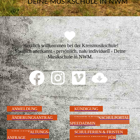
DEINE MUSIKSCHULE IN NWM
Herzlich willkommen bei der Kreismusikschule!
Staatlich anerkannt - persönlich, nah, individuell - Deine
Musikschule in NWM.
ANMELDUNG
KÜNDIGUNG
ÄNDERUNGSANTRAG
UNSER MUSIKSCHULPORTAL
SPEEDADMIN
VERANSTALTUNGS-
SCHULFERIEN & FRISTEN
ANFRAGE
INFORMATIONEN FÜR