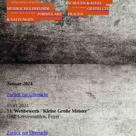
FÖRDERVEREIN
SCHULEN & KITAS
MUSIKSCHULFREUNDE
HÄUFIG GESTELLTE
DOWNLOADS, FORMULARE
FRAGEN
& SATZUNGEN
Veranstaltungen 2024
Januar 2024
Zurück zur Übersicht
13.01.2024
13. Wettbewerb "Kleine Große Meister"
GAT Grevesmühlen, Foyer
Zurück zur Übersicht