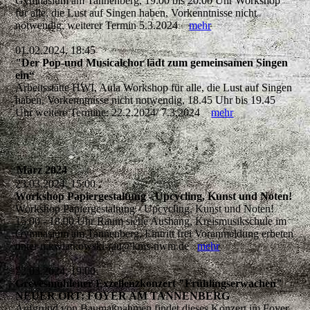
Gymnasium am Tannenberg, 19.00 bis 20.00 Uhr Workshop
für alle, die Lust auf Singen haben, Vorkenntnisse nicht
notwendig, weiterer Termin 5.3.2024
mehr
01.02.2024, 18:45
"Der Pop-und Musicalchor lädt zum gemeinsamen Singen
ein“
Arbeitsstätte HWI, Aula Workshop für alle, die Lust auf Singen
haben, Vorkenntnisse nicht notwendig, 18.45 Uhr bis 19.45
Uhr weitere Termine: 22.2.2024/ 7.3.2024
mehr
März 2024
23.03.2024, 15:00
Workshop Papiergestaltung - Upcycling, Kunst und Noten!
Workshop Papiergestaltung - Upcycling, Kunst und Noten!
15:00 - 18:00 Uhr Raum siehe Aushang, Kreismusikschule im
Gymnasium am Tannenberg, Eintritt frei Voranmeldung erbeten
unter n.kwiatkowski-rau@kms-nwm.de
mehr
22.03.2024, 19:00
Grevesmühlener Exzellenzkonzert "Frühlingserwachen"
NEUER ORT: FOYER AM TANNENBERG
Aufgrund von Baumaßnahmen findet dieses Konzert im Foyer