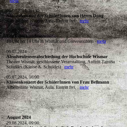
mehr
06.07.2024, 10:30
Klassenkonzert der SchülerInnen von Herrn Daug
Arbeitsstätte Wismar, Aula. Eintritt frei.
mehr
06.07.2024, 10:00
TdoT des Landrates
10 Uhr bis 14 Uhr in Wismar und Grevesmühlen
mehr
06.07.2024
Absolventenverabschiedung der Hochschule Wismar
Theater Wismar, geschlossene Veranstaltung, Auftritt Tamina
Schuldes (Klasse A. Schuldes)
mehr
05.07.2024, 16:00
Klassenkonzert der SchülerInnen von Frau Bellmann
Arbeitsstätte Wismar, Aula. Eintritt frei.
mehr
August 2024
29.08.2024, 09:00