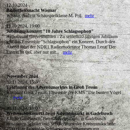
12.10.2024
Bibliotheksnacht Wismar
Wismar, Auftritt Schauspielklasse M. Pril
mehr
11.10.2024, 19:00
Jubiläumskonzert "10 Jahre Schlagsophon"
Rathaussaal Grevesmühlen - Zu seinem10-jährigen Jubiläum
gibt das Ensemble "Schlagsophon" ein Konzert. Durch den
Abend führt der NDR1 Radiomoderator Thomas Lenz. Der
Eintritt ist frei, aber nur mit...
mehr
November 2024
30.11.2024, 15:30
Eröffnung des Adventsmarktes in Groß Tessin
Kirchhof Groß Tessin, Ensemble der KMS "Die bunten Vögel
"
mehr
30.11.2024, 15:00
Weihnachtskonzert beim Adventsmarkt in Gadebusch
Kirche Gadebusch, Beim Adventsmarkt in Gadebusch
musizieren Schüler und Schülerinnen der Kreismusikschule:
15:00 Uhr Ensemble Schlagsophon zusammen mit