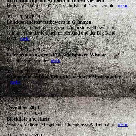
Martinsumzug und Andacht in Hohen Viecheln
Hohen Viecheln, 17.00-18.00 Uhr Blechbläserensemble
mehr
09.11.2024, 09:30
Landesorchesterwettbewerb in Grimmen
Grimmen, Teilnahme am Landesorchesterwettbewerb in
Grimmen mit der Krümelmonsterband und der Big Band
HWI
mehr
07.11.2024, 16:30
Laternenumzug der KITA Stadtspatzen Wismar
Blechbläserensemble
mehr
03.11.2024, 14:45
Krümelmonsterband beim Klasbachtaler Musiksonntag
mehr
Dezember 2024
23.12.2024, 10:30
Blockflöte und Harfe
Wismar, Malteser Pflegeheim, Flötenklasse A. Bellmann
mehr
21.12.2024, 15:00