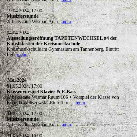
19.04.2024, 17:00
Musizierstunde
Arbeitsstätte Wismar, Aula
mehr
04.04.2024
Ausstellungseröffnung TAPETENWECHSEL #4 der
Kunstklassen der Kreismusikschule
Kreismusikschule im Gymnasium am Tannenberg, Eintritt
frei
mehr
Mai 2024
31.05.2024, 17:00
Klassenvorspiel Klavier & E-Bass
Arbeitsstätte Wismar Raum 106 + Vorspiel der Klasse von
Kamilla Waliszewski. Eintritt frei.
mehr
31.05.2024, 17:00
Musizierstunde
Arbeitsstätte Wismar, Aula
mehr
31.05.2024, 16:00