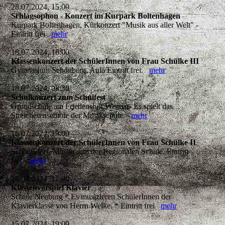
28.07.2024, 15:00
Schlagsophon - Konzert im Kurpark Boltenhagen
Kurpark Boltenhagen, Kurkonzert "Musik aus aller Welt" -
Eintritt frei
mehr
18.07.2024, 18:00
Klassenkonzert der SchülerInnen von Frau Schülke III
Gymnasium Schönberg, Aula Eintritt frei.
mehr
18.07.2024, 08:30
Schulkonzert zum Schulfest
Grundschule am Friedenshof Wismar- Es spielt das
Streicherensemble der Musikschule.
mehr
16.07.2024, 19:00
Klassenkonzert der SchülerInnen von Frau Schülke II
Schlagsdorf, Musikraum der Regionalen Schule. Eintritt
frei.
mehr
16.07.2024, 17:00
Klassenvorspiel Klavier
Schule Neuburg * Es musizieren SchülerInnen der
Klavierklasse von Herrn Welke. * Eintritt frei
mehr
15.07.2024, 19:00