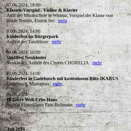
07.06.2024, 18:00
Klassen-Vorspiel - Violine & Klavier
Aula der Musikschule in Wismar, Vorspiel der Klasse von
Heide Nemitz, Eintritt frei
mehr
03.06.2024, 14:00
Kinderfest im Bürgerpark
Auftritt der Tanzklasse
mehr
01.06.2024, 16:00
Stadtfest Neukloster
Neukloster, Auftritt des Chores CHORELIA
mehr
01.06.2024, 14:00
Kinderfest in Gadebusch mit kostenlosem Blitz-IKARUS
Gadebusch, Marktplatz
mehr
01.06.2024
10 Jahre Welt-Erbe-Haus
Auftritt Flötenklasse Frau Bellmann
mehr
Juli 2024