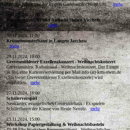
Musikschülern aus der Region Gadebusch - 16:30 Uhr...
mehr
30.11.2024, 14:00
Voradventsmarkt und Andacht Hohen Viecheln
Blechbläserensemble
mehr
30.11.2024, 11:00
Krümelmonsterband in Langen Jarchow
mehr
29.11.2024, 19:00
Grevesmühlener Exzellenzkonzert - Weihnachtskonzert
Grevesmühlen, Rathaussaal - Weihnachtskonzert. Der Eintritt
ist frei, eine Kartenreservierung per Mail info (at) kms-nwm.de
(Stichwort Grevesmühlener Exzellenzkonzerte) wird
empfohlen.
mehr
27.11.2024, 18:00
Schülervorspiel
Neukloster, evangelisches Gemeindehaus - Es spielen
SchülerInnen der Klasse von Heide Nemitz.
mehr
23.11.2024, 15:00
Workshop Papiergestaltung & Weihnachtsbasteln
15-18 Uhr Workshop Papiergestaltung - Weihnachtliches