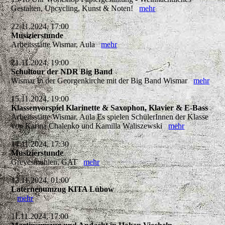
Gestalten, Upcycling, Kunst & Noten!
mehr
22.11.2024, 17:00
Musizierstunde
Arbeitsstätte Wismar, Aula
mehr
21.11.2024, 19:00
Schultour der NDR Big Band
Wismar in der Georgenkirche mit der Big Band Wismar
mehr
15.11.2024, 19:00
Klassenvorspiel Klarinette & Saxophon, Klavier & E-Bass
Arbeitsstätte Wismar, Aula Es spielen SchülerInnen der Klasse
von Karina Chalenko und Kamilla Waliszewski
mehr
14.11.2024, 17:30
Musizierstunde
Grevesmühlen, GAT
mehr
13.11.2024, 01:00
Laternenumzug KITA Lübow
mehr
11.11.2024, 17:00