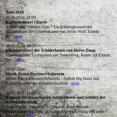
Juni 2024
30.06.2024, 11:00
Klassenkonzert Gitarre
Arbeitsstätte Wismar, Aula * Ein Klassenkonzert der
SchülerInnen der Gitarrenklasse von Herrn Wolf. Eintritt
fei.
mehr
29.06.2024, 10:30
Klassenkonzert der SchülerInnen von Herrn Daug
Grevesmühlen, Gymnasium am Tannenberg, Raum 311 Eintritt
frei.
mehr
27.06.2024
Musik-Kunst-Parcours Schwerin
Musik-Kunst-Parcours Schwerin - Auftritt Big Band und
Krümelmonster der Kreismusikschule
mehr
23.06.2024, 11:00
Konzert der erwachsenen Schülerinnen und Schüler der
Kreismusikschule
Aula Wismar, Turnplatz 5 - Musical, Barockmusik,
Zirkusklänge für Flöte, Streicher, Klavier, Gesang und mehr -
Eintritt frei
mehr