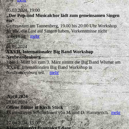
05.03.2024, 19:00
„Der Pop-und Musicalchor lädt zum gemeinsamen Singen
ein“
Gymnasium am Tannenberg, 19.00 bis 20.00 Uhr Workshop
für alle, die Lust auf Singen haben, Vorkenntnisse nicht
notwendig
mehr
01.03.2024
XXVII. Internationaler Big Band Workshop
Neubrandenburg
Vom 1. März bis zum 3. März nimmt die Big Band Wismar am
XXVII. Internationalen Big Band Workshop in
Neubrandenburg teil.
mehr
April 2024
28.04.2024
Offene Bühne in Kirch Stück
Es musizieren SchülerInnen von M. und D. Hammerich
mehr
27.04.2024, 15:00
Klassenkonzert Franziska Edane