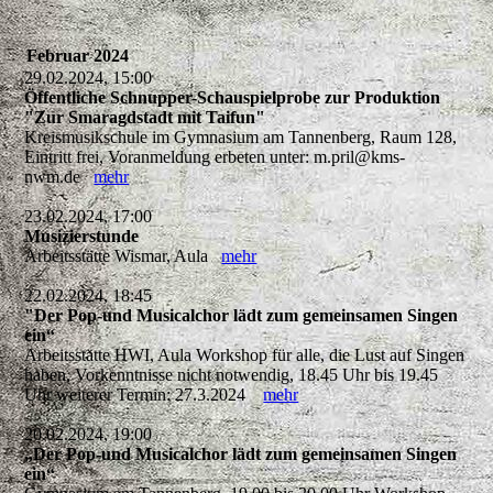
Februar 2024
29.02.2024, 15:00
Öffentliche Schnupper-Schauspielprobe zur Produktion
"Zur Smaragdstadt mit Taifun"
Kreismusikschule im Gymnasium am Tannenberg, Raum 128,
Eintritt frei, Voranmeldung erbeten unter: m.pril@kms-
nwm.de
mehr
23.02.2024, 17:00
Musizierstunde
Arbeitsstätte Wismar, Aula
mehr
22.02.2024, 18:45
"Der Pop-und Musicalchor lädt zum gemeinsamen Singen
ein“
Arbeitsstätte HWI, Aula Workshop für alle, die Lust auf Singen
haben, Vorkenntnisse nicht notwendig, 18.45 Uhr bis 19.45
Uhr weiterer Termin: 27.3.2024
mehr
20.02.2024, 19:00
„Der Pop-und Musicalchor lädt zum gemeinsamen Singen
ein“