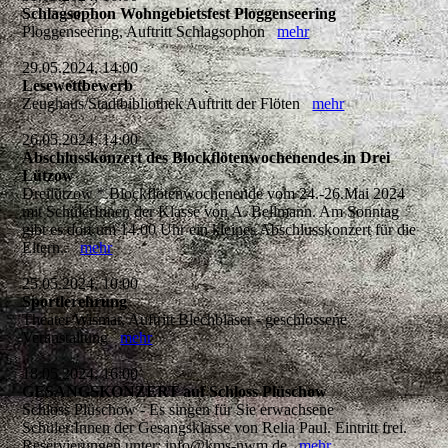
Schlagsophon Wohngebietsfest Ploggenseering
Ploggenseering, Auftritt Schlagsophon
mehr
29.05.2024, 14:00
Lesewettbewerb
Zeughaus/Stadtbibliothek Auftritt der Flöten
mehr
26.05.2024, 14:00
Abschlusskonzert des Blockflötenwochenendes in Drei
Lützow
Dreilützow * Blockflötenwochenende vom 24.-26.Mai 2024
mit SchülerInnen der Klasse von A. Bellmann. Am Sonntag
gibt es dort um 14.00 Uhr ein kleines Abschlusskonzert für die
Eltern..
mehr
25.05.2024, 10:00
Sportlerehrung
Theater Wismar, Auftritt Blechbläser - geschlossene
Veranstaltung
mehr
18.05.2024, 16:00
GESANGSKONZERT auf Schloss Plüschow
Schloss Plüschow - Es singen für Sie erwachsene
Schüler:Innen der Gesangsklasse von Relia Paul. Eintritt frei.
Reservierungen unter: info@kms-nwm.de
mehr