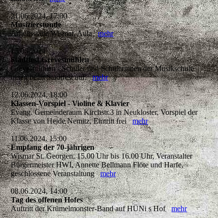
21.06.2024, 17:00
Musizierstunde
Arbeitsstätte Wismar, Aula
mehr
15.06.2024
Stadtfest Grevesmühlen
Grevesmühlen - Schüler und Schülerinnen der Musikschule
treten beim Stadtfest auf.
mehr
12.06.2024, 18:00
Klassen-Vorspiel - Violine & Klavier
Evang. Gemeinderaum Kirchstr.3 in Neukloster, Vorspiel der
Klasse von Heide Nemitz, Eintritt frei
mehr
11.06.2024, 15:00
Empfang der 70-jährigen
Wismar St. Georgen, 15.00 Uhr bis 16.00 Uhr, Veranstalter
Bürgermeister HWI, Annette Bellmann Flöte und Harfe,
geschlossene Veranstaltung
mehr
08.06.2024, 14:00
Tag des offenen Hofes
Auftritt der Krümelmonster-Band auf HÜNi s Hof
mehr