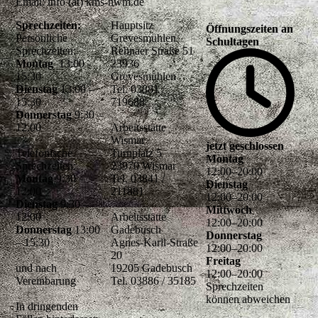
Email: info (at) kms-nwm.de
Sprechzeiten:
Hauptsitz
Öffnungszeiten an
Persönliche
Grevesmühlen
Schultagen
Sprechzeiten:
Rehnaer Straße 51
Montag
13:00 -
23936
15:30
Grevesmühlen
Dienstag
13:00 –
Tel. 03881 /
15:30
719688
Donnerstag
9:30 –
12.00
Arbeitsstätte
Wismar
jetzt geschlossen
Telefonische
Turnplatz 5
Montag
Sprechzeiten:
23970 Wismar
12
:
00
–
20
:
00
Montag
9:30 –
Tel. 03841 /
Dienstag
12:00
211881
12
:
00
–
20
:
00
Dienstag
9:30 –
Mittwoch
12:00
Arbeitsstätte
12
:
00
–
20
:
00
Donnerstag
13:00
Gadebusch
Donnerstag
– 15:30
Agnes-Karll-Straße
12
:
00
–
20
:
00
20
Freitag
und nach
19205 Gadebusch
12
:
00
–
20
:
00
Vereinbarung
Tel. 03886 / 35185
Sprechzeiten
können abweichen
In dringenden