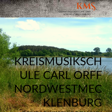
KREISMUSIKSCH
ULE CARL ORFF
NORDWESTMEC
KLENBURG