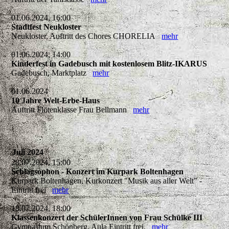
01.06.2024, 16:00
Stadtfest Neukloster
Neukloster, Auftritt des Chores CHORELIA
mehr
01.06.2024, 14:00
Kinderfest in Gadebusch mit kostenlosem Blitz-IKARUS
Gadebusch, Marktplatz
mehr
01.06.2024
10 Jahre Welt-Erbe-Haus
Auftritt Flötenklasse Frau Bellmann
mehr
Juli 2024
28.07.2024, 15:00
Schlagsophon - Konzert im Kurpark Boltenhagen
Kurpark Boltenhagen, Kurkonzert "Musik aus aller Welt" -
Eintritt frei
mehr
18.07.2024, 18:00
Klassenkonzert der SchülerInnen von Frau Schülke III
Gymnasium Schönberg, Aula Eintritt frei.
mehr