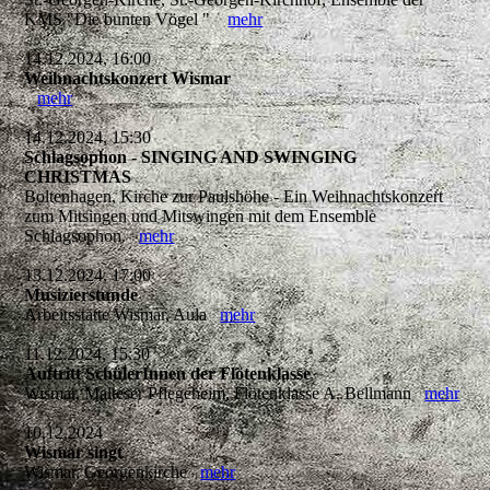
KMS "Die bunten Vögel "
mehr
14.12.2024, 16:00
Weihnachtskonzert Wismar
mehr
14.12.2024, 15:30
Schlagsophon - SINGING AND SWINGING
CHRISTMAS
Boltenhagen, Kirche zur Paulshöhe - Ein Weihnachtskonzert
zum Mitsingen und Mitswingen mit dem Ensemble
Schlagsophon.
mehr
13.12.2024, 17:00
Musizierstunde
Arbeitsstätte Wismar, Aula
mehr
11.12.2024, 15:30
Auftritt SchülerInnen der Flötenklasse
Wismar, Malteser Pflegeheim, Flötenklasse A. Bellmann
mehr
10.12.2024
Wismar singt
Wismar, Georgenkirche
mehr