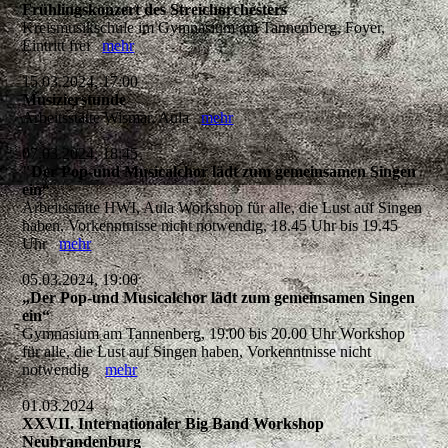
Frühlingskonzert des Streichorchesters
Kreismusikschule im Gymnasium am Tannenberg, Foyer,
Eintritt frei
mehr
15.03.2024, 17:00
Musizierstunde
Arbeitsstätte Wismar, Aula
mehr
07.03.2024, 18:45
"Der Pop-und Musicalchor lädt zum gemeinsamen Singen
ein“
Arbeitsstätte HWI, Aula Workshop für alle, die Lust auf Singen
haben, Vorkenntnisse nicht notwendig, 18.45 Uhr bis 19.45
Uhr
mehr
05.03.2024, 19:00
„Der Pop-und Musicalchor lädt zum gemeinsamen Singen
ein“
Gymnasium am Tannenberg, 19.00 bis 20.00 Uhr Workshop
für alle, die Lust auf Singen haben, Vorkenntnisse nicht
notwendig
mehr
01.03.2024
XXVII. Internationaler Big Band Workshop
Neubrandenburg