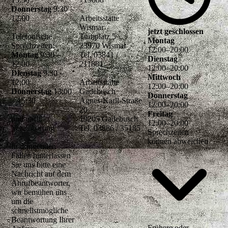
Donnerstag
9:30 –
12.00
Arbeitsstätte
Wismar
jetzt geschlossen
Telefonische
Turnplatz 5
Montag
Sprechzeiten:
23970 Wismar
12
:
00
–
20
:
00
Montag
9:30 –
Tel. 03841 /
Dienstag
12:00
211881
12
:
00
–
20
:
00
Dienstag
9:30 –
Mittwoch
12:00
Arbeitsstätte
12
:
00
–
20
:
00
Donnerstag
13:00
Gadebusch
Donnerstag
– 15:30
Agnes-Karll-Straße
12
:
00
–
20
:
00
20
Freitag
und nach
19205 Gadebusch
12
:
00
–
20
:
00
Vereinbarung
Tel. 03886 / 35185
Sprechzeiten
können abweichen
In dringenden
Fällen hinterlassen
Sie uns bitte eine
Nachricht auf dem
Anrufbeantworter,
wir bemühen uns
um die
schnellstmögliche
Beantwortung Ihrer
Frühere oder