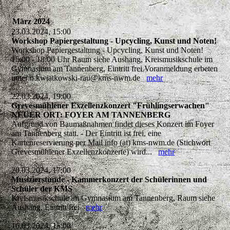
März 2024
23.03.2024, 15:00
Workshop Papiergestaltung - Upcycling, Kunst und Noten!
Workshop Papiergestaltung - Upcycling, Kunst und Noten!
15:00 - 18:00 Uhr Raum siehe Aushang, Kreismusikschule im
Gymnasium am Tannenberg, Eintritt frei Voranmeldung erbeten
unter n.kwiatkowski-rau@kms-nwm.de
mehr
22.03.2024, 19:00
Grevesmühlener Exzellenzkonzert "Frühlingserwachen"
NEUER ORT: FOYER AM TANNENBERG
Aufgrund von Baumaßnahmen findet dieses Konzert im Foyer
am Tannenberg statt. - Der Eintritt ist frei, eine
Kartenreservierung per Mail info (at) kms-nwm.de (Stichwort
Grevesmühlener Exzellenzkonzerte) wird...
mehr
20.03.2024, 17:00
Musizierstunde - Kammerkonzert der Schülerinnen und
Schüler der KMS
Kreismusikschule im Gymnasium am Tannenberg, Raum siehe
Aushang, Eintritt frei
mehr
16.03.2024, 15:00