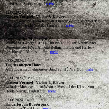
treten beim Stadtfest auf.
mehr
12.06.2024, 18:00
Klassen-Vorspiel - Violine & Klavier
Evang. Gemeinderaum Kirchstr.3 in Neukloster, Vorspiel der
Klasse von Heide Nemitz, Eintritt frei
mehr
11.06.2024, 15:00
Empfang der 70-jährigen
Wismar St. Georgen, 15.00 Uhr bis 16.00 Uhr, Veranstalter
Bürgermeister HWI, Annette Bellmann Flöte und Harfe,
geschlossene Veranstaltung
mehr
08.06.2024, 14:00
Tag des offenen Hofes
Auftritt der Krümelmonster-Band auf HÜNi s Hof
mehr
07.06.2024, 18:00
Klassen-Vorspiel - Violine & Klavier
Aula der Musikschule in Wismar, Vorspiel der Klasse von
Heide Nemitz, Eintritt frei
mehr
03.06.2024, 14:00
Kinderfest im Bürgerpark
Auftritt der Tanzklasse
mehr