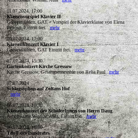
11.07.2024, 17:00
Klassenvorspiel Klavier II
Grevesmühlen, GAT + Vorspiel der Klavierklasse von Elena
Petrova. Eintritt frei.
mehr
10.07.2024, 17:00
Klassenkonzert Klavier I
Grevesmühlen, GAT Eintritt frei.
mehr
07.07.2024, 15:30
Gartenkonzert Kirche Gressow
Kirche Gressow, Gesangsensemble von Relia Paul
mehr
07.07.2024
Schlagsophon auf Zoltans Hof
mehr
06.07.2024, 10:30
Klassenkonzert der SchülerInnen von Herrn Daug
Arbeitsstätte Wismar, Aula. Eintritt frei.
mehr
06.07.2024, 10:00
TdoT des Landrates