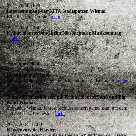
07.11.2024, 16:30
Laternenumzug der KITA Stadtspatzen Wismar
Blechbläserensemble
mehr
03.11.2024, 14:45
Krümelmonsterband beim Klasbachtaler Musiksonntag
mehr
Dezember 2024
23.12.2024, 10:30
Blockflöte und Harfe
Wismar, Malteser Pflegeheim, Flötenklasse A. Bellmann
mehr
21.12.2024, 15:00
Jahresabschlusskonzert mit Krümelmonsterband und Big
Band Wismar
Zeughaus Wismar, Jahresabschlusskonzert gemeinsam mit dem
Jellyfish Jazz Orchestra
mehr
20.12.2024, 17:00
Klassenvorspiel Klavier
Arbeitsstätte Wismar, Aula Es spielen SchülerInnen der Klasse