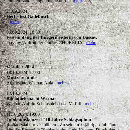
können Kinder, Jugendliche und...
mehr
21.09.2024
Herbstfest Gadebusch
mehr
06.09.2024, 18:30
Festempfang der Bürgermeisterin von Dassow
Dassow, Auftritt der Chores CHORELIA
mehr
Oktober 2024
18.10.2024, 17:00
Musizierstunde
Arbeitstätte Wismar, Aula
mehr
12.10.2024
Bibliotheksnacht Wismar
Wismar, Auftritt Schauspielklasse M. Pril
mehr
11.10.2024, 19:00
Jubiläumskonzert "10 Jahre Schlagsophon"
Rathaussaal Grevesmühlen - Zu seinem10-jährigen Jubiläum
gibt das Ensemble "Schlagsophon" ein Konzert. Durch den