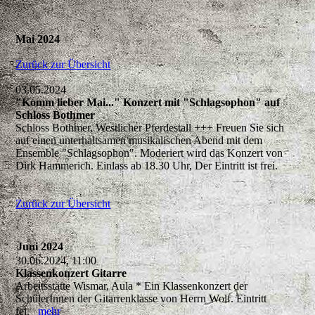
Mai 2024
Zurück zur Übersicht
03.05.2024
"Komm lieber Mai..." Konzert mit "Schlagsophon" auf
Schloss Bothmer
Schloss Bothmer, Westlicher Pferdestall +++ Freuen Sie sich
auf einen unterhaltsamen musikalischen Abend mit dem
Ensemble "Schlagsophon". Moderiert wird das Konzert von
Dirk Hammerich. Einlass ab 18.30 Uhr, Der Eintritt ist frei.
Zurück zur Übersicht
Juni 2024
30.06.2024, 11:00
Klassenkonzert Gitarre
Arbeitsstätte Wismar, Aula * Ein Klassenkonzert der
SchülerInnen der Gitarrenklasse von Herrn Wolf. Eintritt
fei.
mehr