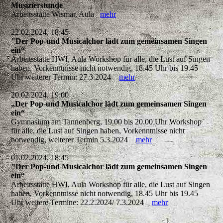
Musizierstunde
Arbeitsstätte Wismar, Aula
mehr
22.02.2024, 18:45
"Der Pop-und Musicalchor lädt zum gemeinsamen Singen
ein“
Arbeitsstätte HWI, Aula Workshop für alle, die Lust auf Singen
haben, Vorkenntnisse nicht notwendig, 18.45 Uhr bis 19.45
Uhr weiterer Termin: 27.3.2024
mehr
20.02.2024, 19:00
„Der Pop-und Musicalchor lädt zum gemeinsamen Singen
ein“
Gymnasium am Tannenberg, 19.00 bis 20.00 Uhr Workshop
für alle, die Lust auf Singen haben, Vorkenntnisse nicht
notwendig, weiterer Termin 5.3.2024
mehr
01.02.2024, 18:45
"Der Pop-und Musicalchor lädt zum gemeinsamen Singen
ein“
Arbeitsstätte HWI, Aula Workshop für alle, die Lust auf Singen
haben, Vorkenntnisse nicht notwendig, 18.45 Uhr bis 19.45
Uhr weitere Termine: 22.2.2024/ 7.3.2024
mehr