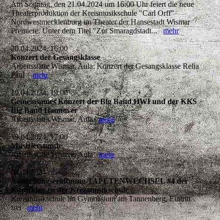
Am Sonntag, den 21.04.2024 um 16:00 Uhr feiert die neue
Theaterproduktion der Kreismusikschule "Carl Orff"
Nordwestmecklenburg im Theater der Hansestadt Wismar
Premiere. Unter dem Titel "Zur Smaragdstadt...
mehr
20.04.2024, 16:00
Konzert der Gesangsklasse
Arbeitsstätte Wismar, Aula: Konzert der Gesangsklasse Relia
Paul
mehr
19.04.2024, 19:00
Gemeinsames Konzert der Big Band HWI und der KKS
Big Band Hannover
Arbeitsstätte Wismar, Aula
mehr
19.04.2024, 17:00
Musizierstunde
Arbeitsstätte Wismar, Aula
mehr
04.04.2024
Ausstellungseröffnung TAPETENWECHSEL #4 der
Kunstklassen der Kreismusikschule
Kreismusikschule im Gymnasium am Tannenberg, Eintritt
frei
mehr