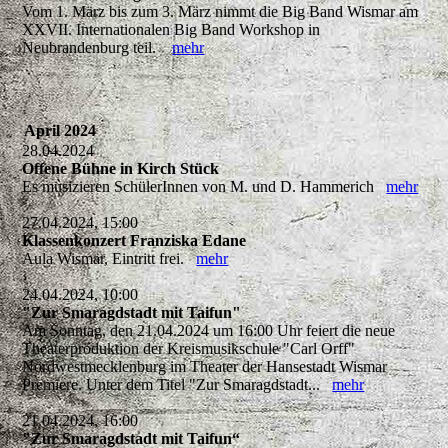
Vom 1. März bis zum 3. März nimmt die Big Band Wismar am
XXVII. Internationalen Big Band Workshop in
Neubrandenburg teil.
mehr
April 2024
28.04.2024
Offene Bühne in Kirch Stück
Es musizieren SchülerInnen von M. und D. Hammerich
mehr
27.04.2024, 15:00
Klassenkonzert Franziska Edane
Aula Wismar, Eintritt frei.
mehr
24.04.2024, 10:00
"Zur Smaragdstadt mit Taifun"
Am Sonntag, den 21.04.2024 um 16:00 Uhr feiert die neue
Theaterproduktion der Kreismusikschule "Carl Orff"
Nordwestmecklenburg im Theater der Hansestadt Wismar
Premiere. Unter dem Titel "Zur Smaragdstadt...
mehr
21.04.2024, 16:00
"Zur Smaragdstadt mit Taifun“