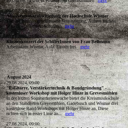
10 Uhr bis 14 Uhr in Wismar und Grevesmühlen
mehr
06.07.2024
Absolventenverabschiedung der Hochschule Wismar
Theater Wismar, geschlossene Veranstaltung, Auftritt Tamina
Schuldes (Klasse A. Schuldes)
mehr
05.07.2024, 16:00
Klassenkonzert der SchülerInnen von Frau Bellmann
Arbeitsstätte Wismar, Aula. Eintritt frei.
mehr
August 2024
29.08.2024, 09:00
"E-Gitarre, Verstärkertechnik & Bandgründung" -
kostenloser Workshop mit Holger Hinze in Grevesmühlen
In der letzten Sommerferienwoche bietet die Kreismusikschule
an den Standorten Grevemühlen, Gadebusch und Wismar drei
kostenlose Band-Workshops mit Holger Hinze an. Diese
richten sich in erster Linie an...
mehr
27.08.2024, 09:00