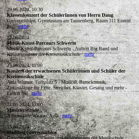
29.06.2024, 10:30
Klassenkonzert der SchülerInnen von Herrn Daug
Grevesmühlen, Gymnasium am Tannenberg, Raum 311 Eintritt
frei.
mehr
27.06.2024
Musik-Kunst-Parcours Schwerin
Musik-Kunst-Parcours Schwerin - Auftritt Big Band und
Krümelmonster der Kreismusikschule
mehr
23.06.2024, 11:00
Konzert der erwachsenen Schülerinnen und Schüler der
Kreismusikschule
Aula Wismar, Turnplatz 5 - Musical, Barockmusik,
Zirkusklänge für Flöte, Streicher, Klavier, Gesang und mehr -
Eintritt frei
mehr
21.06.2024, 17:00
Musizierstunde
Arbeitsstätte Wismar, Aula
mehr
15.06.2024
Stadtfest Grevesmühlen
Grevesmühlen - Schüler und Schülerinnen der Musikschule