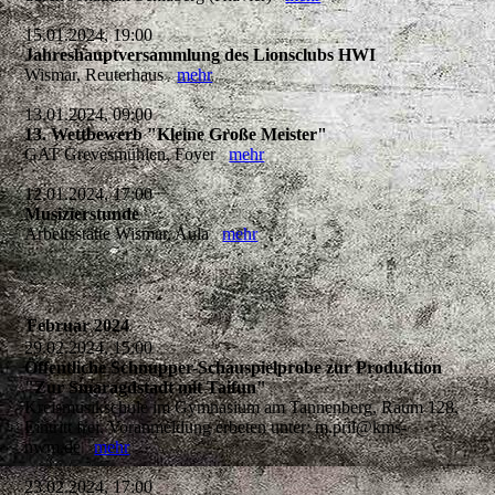
15.01.2024, 19:00
Jahreshauptversammlung des Lionsclubs HWI
Wismar, Reuterhaus
mehr
13.01.2024, 09:00
13. Wettbewerb "Kleine Große Meister"
GAT Grevesmühlen, Foyer
mehr
12.01.2024, 17:00
Musizierstunde
Arbeitsstätte Wismar, Aula
mehr
Februar 2024
29.02.2024, 15:00
Öffentliche Schnupper-Schauspielprobe zur Produktion
"Zur Smaragdstadt mit Taifun"
Kreismusikschule im Gymnasium am Tannenberg, Raum 128,
Eintritt frei, Voranmeldung erbeten unter: m.pril@kms-
nwm.de
mehr
23.02.2024, 17:00