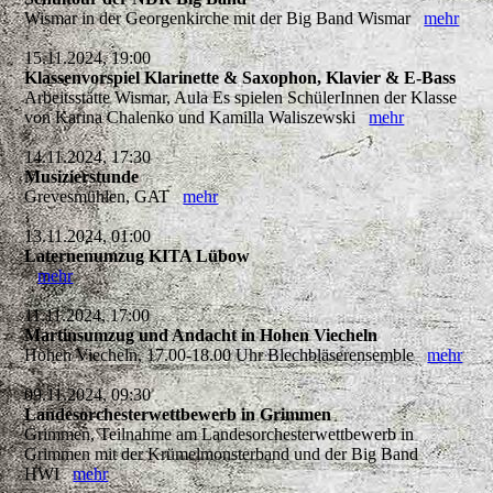
Wismar in der Georgenkirche mit der Big Band Wismar
mehr
15.11.2024, 19:00
Klassenvorspiel Klarinette & Saxophon, Klavier & E-Bass
Arbeitsstätte Wismar, Aula Es spielen SchülerInnen der Klasse
von Karina Chalenko und Kamilla Waliszewski
mehr
14.11.2024, 17:30
Musizierstunde
Grevesmühlen, GAT
mehr
13.11.2024, 01:00
Laternenumzug KITA Lübow
mehr
11.11.2024, 17:00
Martinsumzug und Andacht in Hohen Viecheln
Hohen Viecheln, 17.00-18.00 Uhr Blechbläserensemble
mehr
09.11.2024, 09:30
Landesorchesterwettbewerb in Grimmen
Grimmen, Teilnahme am Landesorchesterwettbewerb in
Grimmen mit der Krümelmonsterband und der Big Band
HWI
mehr