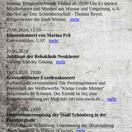
Wismar, Bürgerschaftssaal, Einlass ab 19:00 Uhr Es spielen
Musikerinnen und Musiker aus Wismar und Umgebung, u.A.
das NoCap-Trio. Schirmherrschaft - Thomas Beyer,
Bürgermeister der Stadt Wismar.
mehr
27.01.2024, 13:19
Klassenkonzert von Marina Pril
Grevesmühlen, GAT
mehr
20.01.2024
Jubiläum der Rehaklinik Neukloster
Violine, Klavier, Gesang
mehr
19.01.2024, 19:00
Grevesmühlener Exzellenzkonzert
Rathaussaal Grevesmühlen. Die Preisträgerinnen und
Preisträger des Wettbewerbs "Kleine Große Meister"
präsentieren ihr Können. Der Eintritt ist frei, eine
Kartenreservierung per Mail info (at) kms-nwm.de...
mehr
19.01.2024, 19:00
Unternehmerempfang der Stadt Schönberg in der
Palmberghalle
Palmberghalle Schönberg, Umrahmung der Veranstaltung
durch Jonathan Schlaberg (Klavier)
mehr