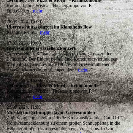
„Männer, Tee, Pizza & Mord“ - Krimikomödie
Kammerbühne Wismar, Theatergruppe von F.
Dinkelacker
mehr
28.09.2024, 16:00
Überraschungskonzert im Klanghaus Ilow
Klanghaus Ilow
mehr
27.09.2024, 19:00
Grevesmühlener Exzellenzkonzert
Grevesmühlen, Rathaussaal - Überraschungskonzert der
Lehrkräfte. Der Eintritt ist frei, eine Kartenreservierung per
Mail info (at) kms-nwm.de (Stichwort Grevesmühlener
Exzellenzkonzerte) wird empfohlen.
mehr
22.09.2024, 16:00
„Männer, Tee, Pizza & Mord“- Krimikomödie
Kammerbühne Wismar, Theatergruppe von F.
Dinkelacker
mehr
21.09.2024, 11:00
Musikschul-Schnuppertag in Grevesmühlen
Zum Schuljahresbeginn lädt die Kreismusikschule "Carl Orff"
Nordwestmecklenburg zu einem großen Schnuppertag in die
Rehnaer Straße 51 Grevesmühlen ein. Von 11 bis 15 Uhr