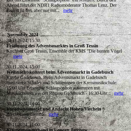
Abend führt der NDR1 Radiomoderator Thomas Lenz. Der
Eintritt ist frei, aber nur mit...
mehr
November 2024
30.11.2024, 15:30
Eröffnung des Adventsmarktes in Groß Tessin
Kirchhof Groß Tessin, Ensemble der KMS "Die bunten Vögel
"
mehr
30.11.2024, 15:00
Weihnachtskonzert beim Adventsmarkt in Gadebusch
Kirche Gadebusch, Beim Adventsmarkt in Gadebusch
musizieren Schüler und Schülerinnen der Kreismusikschule:
15:00 Uhr Ensemble Schlagsophon zusammen mit
Musikschülern aus der Region Gadebusch - 16:30 Uhr...
mehr
30.11.2024, 14:00
Voradventsmarkt und Andacht Hohen Viecheln
Blechbläserensemble
mehr
30.11.2024, 11:00
Krümelmonsterband in Langen Jarchow