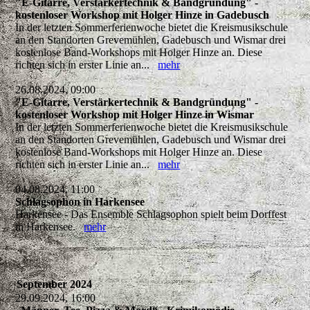
"E-Gitarre, Verstärkertechnik & Bandgründung" -
kostenloser Workshop mit Holger Hinze in Gadebusch
In der letzten Sommerferienwoche bietet die Kreismusikschule
an den Standorten Grevemühlen, Gadebusch und Wismar drei
kostenlose Band-Workshops mit Holger Hinze an. Diese
richten sich in erster Linie an...
mehr
26.08.2024, 09:00
"E-Gitarre, Verstärkertechnik & Bandgründung" -
kostenloser Workshop mit Holger Hinze in Wismar
In der letzten Sommerferienwoche bietet die Kreismusikschule
an den Standorten Grevemühlen, Gadebusch und Wismar drei
kostenlose Band-Workshops mit Holger Hinze an. Diese
richten sich in erster Linie an...
mehr
04.08.2024, 11:00
Schlagsophon in Harkensee
Harkensee - Das Ensemble Schlagsophon spielt beim Dorffest
in Harkensee.
mehr
September 2024
29.09.2024, 16:00