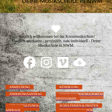
DEINE MUSIKSCHULE IN NWM
Herzlich willkommen bei der Kreismusikschule!
Staatlich anerkannt - persönlich, nah, individuell - Deine
Musikschule in NWM.
ANMELDUNG
KÜNDIGUNG
ÄNDERUNGSANTRAG
UNSER MUSIKSCHULPORTAL
SPEEDADMIN
VERANSTALTUNGS-
SCHULFERIEN & FRISTEN
ANFRAGE
INFORMATIONEN FÜR