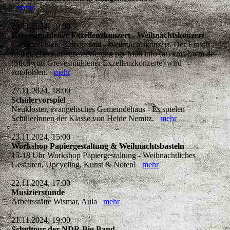
mehr
29.11.2024, 19:00
Grevesmühlener Exzellenzkonzert - Weihnachtskonzert
Grevesmühlen, Rathaussaal - Weihnachtskonzert. Der Eintritt
ist frei, eine Kartenreservierung per Mail info (at) kms-nwm.de
(Stichwort Grevesmühlener Exzellenzkonzerte) wird
empfohlen.
mehr
27.11.2024, 18:00
Schülervorspiel
Neukloster, evangelisches Gemeindehaus - Es spielen
SchülerInnen der Klasse von Heide Nemitz.
mehr
23.11.2024, 15:00
Workshop Papiergestaltung & Weihnachtsbasteln
15-18 Uhr Workshop Papiergestaltung - Weihnachtliches
Gestalten, Upcycling, Kunst & Noten!
mehr
22.11.2024, 17:00
Musizierstunde
Arbeitsstätte Wismar, Aula
mehr
21.11.2024, 19:00
Schultour der NDR Big Band