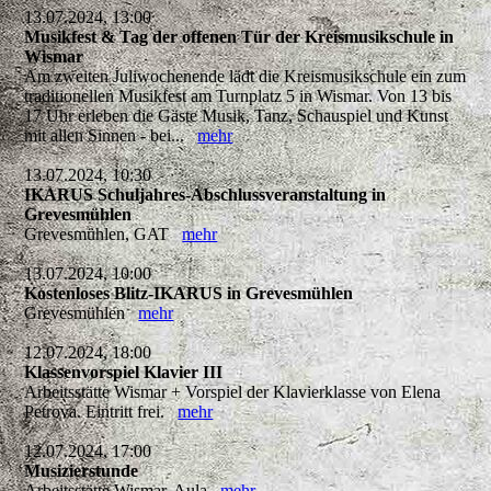
13.07.2024, 13:00
Musikfest & Tag der offenen Tür der Kreismusikschule in
Wismar
Am zweiten Juliwochenende lädt die Kreismusikschule ein zum
traditionellen Musikfest am Turnplatz 5 in Wismar. Von 13 bis
17 Uhr erleben die Gäste Musik, Tanz, Schauspiel und Kunst
mit allen Sinnen - bei...
mehr
13.07.2024, 10:30
IKARUS Schuljahres-Abschlussveranstaltung in
Grevesmühlen
Grevesmühlen, GAT
mehr
13.07.2024, 10:00
Kostenloses Blitz-IKARUS in Grevesmühlen
Grevesmühlen
mehr
12.07.2024, 18:00
Klassenvorspiel Klavier III
Arbeitsstätte Wismar + Vorspiel der Klavierklasse von Elena
Petrova. Eintritt frei.
mehr
12.07.2024, 17:00
Musizierstunde
Arbeitsstätte Wismar, Aula
mehr