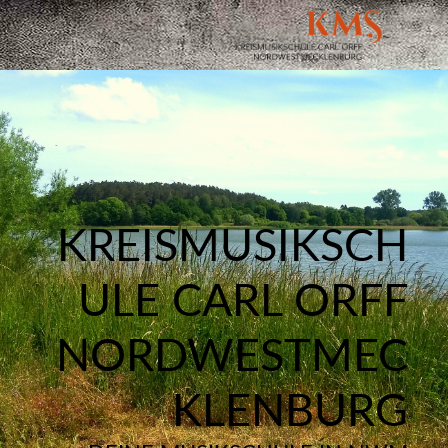
KREISMUSIKSCH
ULE CARL ORFF
NORDWESTMEC
KLENBURG