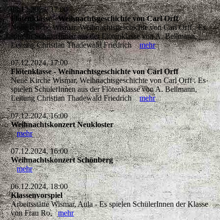
08.12.2024, 17:00
Flötenklasse - Weihnachtsgeschichte von Carl Orff
Neue Kirche Wismar, Weihnachtsgeschichte von Carl Orff . Es
spielen SchülerInnen aus der Flötenklasse von A. Bellmann,
Leitung Christian Thadewald Friedrich
mehr
07.12.2024, 17:00
Flötenklasse - Weihnachtsgeschichte von Carl Orff
Neue Kirche Wismar, Weihnachtsgeschichte von Carl Orff . Es
spielen SchülerInnen aus der Flötenklasse von A. Bellmann,
Leitung Christian Thadewald Friedrich
mehr
07.12.2024, 16:00
Weihnachtskonzert Neukloster
mehr
07.12.2024, 16:00
Weihnachtskonzert Schönberg
mehr
06.12.2024, 18:00
Klassenvorspiel
Arbeitsstätte Wismar, Aula - Es spielen SchülerInnen der Klasse
von Frau Ro,
mehr