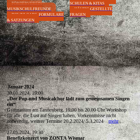
FÖRDERVEREIN
SCHULEN & KITAS
MUSIKSCHULFREUNDE
HÄUFIG GESTELLTE
DOWNLOADS, FORMULARE
FRAGEN
& SATZUNGEN
Veranstaltungen 2024
Januar 2024
30.01.2024, 19:00
„Der Pop-und Musicalchor lädt zum gemeinsamen Singen
ein“
Gymnasium am Tannenberg, 19.00 bis 20.00 Uhr Workshop
für alle, die Lust auf Singen haben, Vorkenntnisse nicht
notwendig, weitere Termine 20.2.2024/ 5.3.2024
mehr
27.01.2024, 19:30
Benefizkonzert von ZONTA Wismar