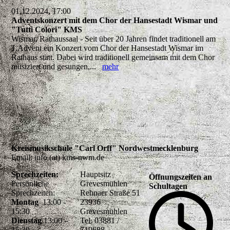
01.12.2024, 17:00
Adventskonzert mit dem Chor der Hansestadt Wismar und
"Tutti Colori" KMS
Wismar, Rathaussaal - Seit über 20 Jahren findet traditionell am
1.Advent ein Konzert vom Chor der Hansestadt Wismar im
Rathaus statt. Dabei wird traditionell gemeinsam mit dem Chor
musiziert und gesungen,...
mehr
Kreismusikschule "Carl Orff" Nordwestmecklenburg
Email: info (at) kms-nwm.de
Sprechzeiten:
Hauptsitz
Öffnungszeiten an
Persönliche
Grevesmühlen
Schultagen
Sprechzeiten:
Rehnaer Straße 51
Montag
13:00 -
23936
15:30
Grevesmühlen
Dienstag
13:00 –
Tel. 03881 /
15:30
719688