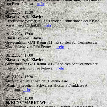
von Elena Petrova.
mehr
20.12.2024, 15:30
Klassenvorspiel Klavier
Arbeitsstätte Wismar, Aula Es spielen SchülerInnen der Klasse
von Annerose Schuldes
mehr
19.12.2024, 17:00
Klassenvorspiel Klavier
Grevesmühlen GAT Raum 311 - Es spielen SchülerInnen der
Klavierklasse von Frau Petrova.
mehr
18.12.2024, 17:00
Klassenvorspiel Klavier
Grevesmühlen GAT Raum 311 - Es spielen SchülerInnen der
Klavierklasse von Frau Petrova.
mehr
18.12.2024, 15:30
Auftritt SchülerInnen der Flötenklasse
Wismar, Pflegeheim Schwarzes Kloster Flötenklasse A.
Bellmann
mehr
15.12.2024, 15:00
29. KUNSTMARKT Wismar
St.-Georgen-Kirche, St.-Georgen-Kirchhof, Ensemble der