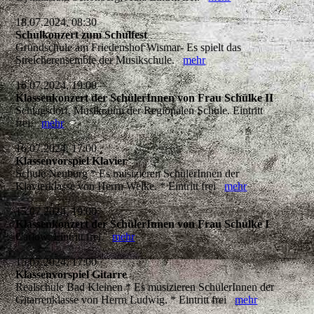
18.07.2024, 08:30
Schulkonzert zum Schulfest
Grundschule am Friedenshof Wismar- Es spielt das
Streicherensemble der Musikschule.
mehr
16.07.2024, 19:00
Klassenkonzert der SchülerInnen von Frau Schülke II
Schlagsdorf, Musikraum der Regionalen Schule. Eintritt
frei.
mehr
16.07.2024, 17:00
Klassenvorspiel Klavier
Schule Neuburg * Es musizieren SchülerInnen der
Klavierklasse von Herrn Welke. * Eintritt frei
mehr
15.07.2024, 19:00
Klassenkonzert der SchülerInnen von Frau Schülke I
Carlow, Eintritt frei.
mehr
15.07.2024, 17:00
Klassenvorspiel Gitarre
Realschule Bad Kleinen * Es musizieren SchülerInnen der
Gitarrenklasse von Herrn Ludwig. * Eintritt frei
mehr