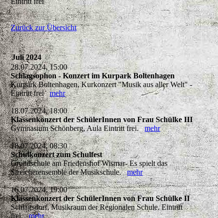
Eintritt frei
Zurück zur Übersicht
Juli 2024
28.07.2024, 15:00
Schlagsophon - Konzert im Kurpark Boltenhagen
Kurpark Boltenhagen, Kurkonzert "Musik aus aller Welt" -
Eintritt frei
mehr
18.07.2024, 18:00
Klassenkonzert der SchülerInnen von Frau Schülke III
Gymnasium Schönberg, Aula Eintritt frei.
mehr
18.07.2024, 08:30
Schulkonzert zum Schulfest
Grundschule am Friedenshof Wismar- Es spielt das
Streicherensemble der Musikschule.
mehr
16.07.2024, 19:00
Klassenkonzert der SchülerInnen von Frau Schülke II
Schlagsdorf, Musikraum der Regionalen Schule. Eintritt
frei.
mehr