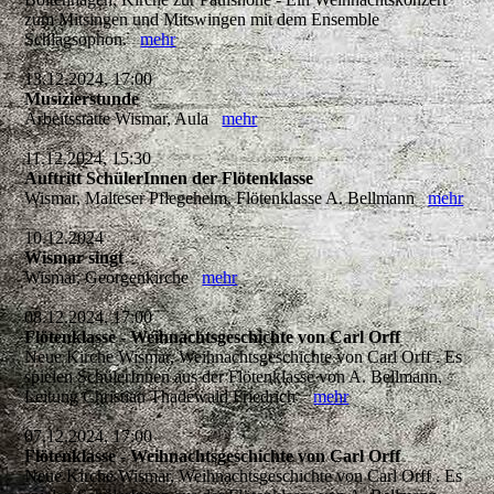
zum Mitsingen und Mitswingen mit dem Ensemble
Schlagsophon.
mehr
13.12.2024, 17:00
Musizierstunde
Arbeitsstätte Wismar, Aula
mehr
11.12.2024, 15:30
Auftritt SchülerInnen der Flötenklasse
Wismar, Malteser Pflegeheim, Flötenklasse A. Bellmann
mehr
10.12.2024
Wismar singt
Wismar, Georgenkirche
mehr
08.12.2024, 17:00
Flötenklasse - Weihnachtsgeschichte von Carl Orff
Neue Kirche Wismar, Weihnachtsgeschichte von Carl Orff . Es
spielen SchülerInnen aus der Flötenklasse von A. Bellmann,
Leitung Christian Thadewald Friedrich
mehr
07.12.2024, 17:00
Flötenklasse - Weihnachtsgeschichte von Carl Orff
Neue Kirche Wismar, Weihnachtsgeschichte von Carl Orff . Es