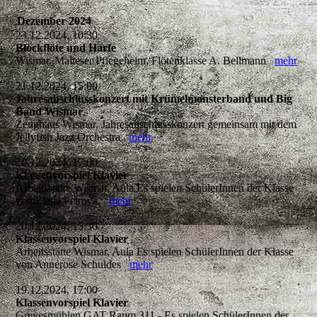
Dezember 2024
23.12.2024, 10:30
Blockflöte und Harfe
Wismar, Malteser Pflegeheim, Flötenklasse A. Bellmann
mehr
21.12.2024, 15:00
Jahresabschlusskonzert mit Krümelmonsterband und Big
Band Wismar
Zeughaus Wismar, Jahresabschlusskonzert gemeinsam mit dem
Jellyfish Jazz Orchestra
mehr
20.12.2024, 17:00
Klassenvorspiel Klavier
Arbeitsstätte Wismar, Aula Es spielen SchülerInnen der Klasse
von Elena Petrova.
mehr
20.12.2024, 15:30
Klassenvorspiel Klavier
Arbeitsstätte Wismar, Aula Es spielen SchülerInnen der Klasse
von Annerose Schuldes
mehr
19.12.2024, 17:00
Klassenvorspiel Klavier
Grevesmühlen GAT Raum 311 - Es spielen SchülerInnen der