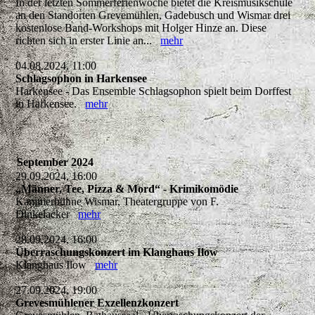
In der letzten Sommerferienwoche bietet die Kreismusikschule
an den Standorten Grevemühlen, Gadebusch und Wismar drei
kostenlose Band-Workshops mit Holger Hinze an. Diese
richten sich in erster Linie an...
mehr
04.08.2024, 11:00
Schlagsophon in Harkensee
Harkensee - Das Ensemble Schlagsophon spielt beim Dorffest
in Harkensee.
mehr
September 2024
29.09.2024, 16:00
„Männer, Tee, Pizza & Mord“ - Krimikomödie
Kammerbühne Wismar, Theatergruppe von F.
Dinkelacker
mehr
28.09.2024, 16:00
Überraschungskonzert im Klanghaus Ilow
Klanghaus Ilow
mehr
27.09.2024, 19:00
Grevesmühlener Exzellenzkonzert