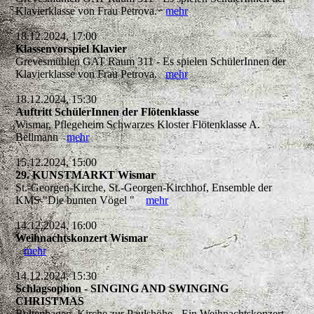
Klavierklasse von Frau Petrova.
mehr
18.12.2024, 17:00
Klassenvorspiel Klavier
Grevesmühlen GAT Raum 311 - Es spielen SchülerInnen der
Klavierklasse von Frau Petrova.
mehr
18.12.2024, 15:30
Auftritt SchülerInnen der Flötenklasse
Wismar, Pflegeheim Schwarzes Kloster Flötenklasse A.
Bellmann
mehr
15.12.2024, 15:00
29. KUNSTMARKT Wismar
St.-Georgen-Kirche, St.-Georgen-Kirchhof, Ensemble der
KMS "Die bunten Vögel "
mehr
14.12.2024, 16:00
Weihnachtskonzert Wismar
mehr
14.12.2024, 15:30
Schlagsophon - SINGING AND SWINGING
CHRISTMAS
Boltenhagen, Kirche zur Paulshöhe - Ein Weihnachtskonzert