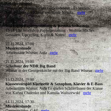
Schülervorspiel
Neukloster, evangelisches Gemeindehaus - Es spielen
SchülerInnen der Klasse von Heide Nemitz.
mehr
23.11.2024, 15:00
Workshop Papiergestaltung & Weihnachtsbasteln
15-18 Uhr Workshop Papiergestaltung - Weihnachtliches
Gestalten, Upcycling, Kunst & Noten!
mehr
22.11.2024, 17:00
Musizierstunde
Arbeitsstätte Wismar, Aula
mehr
21.11.2024, 19:00
Schultour der NDR Big Band
Wismar in der Georgenkirche mit der Big Band Wismar
mehr
15.11.2024, 19:00
Klassenvorspiel Klarinette & Saxophon, Klavier & E-Bass
Arbeitsstätte Wismar, Aula Es spielen SchülerInnen der Klasse
von Karina Chalenko und Kamilla Waliszewski
mehr
14.11.2024, 17:30
Musizierstunde
Grevesmühlen, GAT
mehr