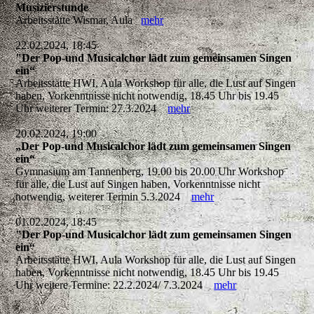
Musizierstunde
Arbeitsstätte Wismar, Aula
mehr
22.02.2024, 18:45
"Der Pop-und Musicalchor lädt zum gemeinsamen Singen
ein“
Arbeitsstätte HWI, Aula Workshop für alle, die Lust auf Singen
haben, Vorkenntnisse nicht notwendig, 18.45 Uhr bis 19.45
Uhr weiterer Termin: 27.3.2024
mehr
20.02.2024, 19:00
„Der Pop-und Musicalchor lädt zum gemeinsamen Singen
ein“
Gymnasium am Tannenberg, 19.00 bis 20.00 Uhr Workshop
für alle, die Lust auf Singen haben, Vorkenntnisse nicht
notwendig, weiterer Termin 5.3.2024
mehr
01.02.2024, 18:45
"Der Pop-und Musicalchor lädt zum gemeinsamen Singen
ein“
Arbeitsstätte HWI, Aula Workshop für alle, die Lust auf Singen
haben, Vorkenntnisse nicht notwendig, 18.45 Uhr bis 19.45
Uhr weitere Termine: 22.2.2024/ 7.3.2024
mehr