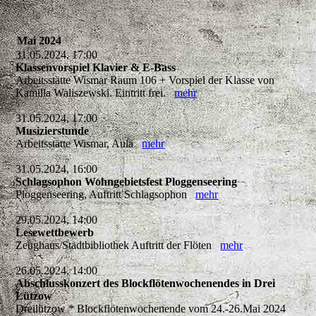
Mai 2024
31.05.2024, 17:00
Klassenvorspiel Klavier & E-Bass
Arbeitsstätte Wismar Raum 106 + Vorspiel der Klasse von
Kamilla Waliszewski. Eintritt frei.
mehr
31.05.2024, 17:00
Musizierstunde
Arbeitsstätte Wismar, Aula
mehr
31.05.2024, 16:00
Schlagsophon Wohngebietsfest Ploggenseering
Ploggenseering, Auftritt Schlagsophon
mehr
29.05.2024, 14:00
Lesewettbewerb
Zeughaus/Stadtbibliothek Auftritt der Flöten
mehr
26.05.2024, 14:00
Abschlusskonzert des Blockflötenwochenendes in Drei
Lützow
Dreilützow * Blockflötenwochenende vom 24.-26.Mai 2024