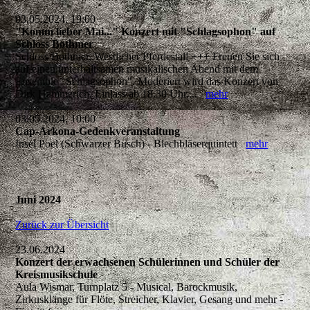
03.05.2024, 19:00
"Komm lieber Mai..." Konzert mit "Schlagsophon" auf
Schloss Bothmer
Schloss Bothmer, Westlicher Pferdestall +++ Freuen Sie sich
auf einen unterhaltsamen musikalischen Abend mit dem
Ensemble "Schlagsophon". Moderiert wird das Konzert von
Dirk Hammerich. Einlass ab 18.30 Uhr,...
mehr
03.05.2024, 10:00
Cap-Arkona-Gedenkveranstaltung
Insel Poel (Schwarzer Busch) - Blechbläserquintett
mehr
Juni 2024
Zurück zur Übersicht
23.06.2024
Konzert der erwachsenen Schülerinnen und Schüler der
Kreismusikschule
Aula Wismar, Turnplatz 5 - Musical, Barockmusik,
Zirkusklänge für Flöte, Streicher, Klavier, Gesang und mehr -