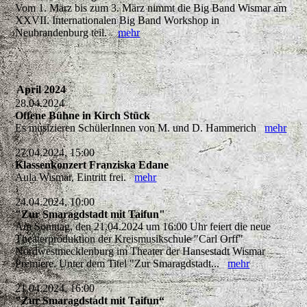
Vom 1. März bis zum 3. März nimmt die Big Band Wismar am
XXVII. Internationalen Big Band Workshop in
Neubrandenburg teil.
mehr
April 2024
28.04.2024
Offene Bühne in Kirch Stück
Es musizieren SchülerInnen von M. und D. Hammerich
mehr
27.04.2024, 15:00
Klassenkonzert Franziska Edane
Aula Wismar, Eintritt frei.
mehr
24.04.2024, 10:00
"Zur Smaragdstadt mit Taifun"
Am Sonntag, den 21.04.2024 um 16:00 Uhr feiert die neue
Theaterproduktion der Kreismusikschule "Carl Orff"
Nordwestmecklenburg im Theater der Hansestadt Wismar
Premiere. Unter dem Titel "Zur Smaragdstadt...
mehr
21.04.2024, 16:00
"Zur Smaragdstadt mit Taifun“