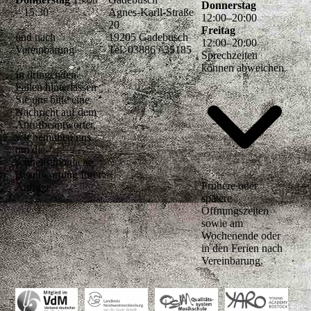
Donnerstag
– 15:30
Agnes-Karll-Straße
12
:
00
–
20
:
00
20
Freitag
und nach
19205 Gadebusch
12
:
00
–
20
:
00
Vereinbarung
Tel. 03886 / 35185
Sprechzeiten
können abweichen
In dringenden
Fällen hinterlassen
Sie uns bitte eine
Nachricht auf dem
Anrufbeantworter,
wir bemühen uns
um die
schnellstmögliche
Beantwortung Ihrer
Frühere oder
Anfrage.
spätere
Öffnungszeiten
sowie am
Wochenende oder
in den Ferien nach
Vereinbarung.