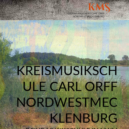
KREISMUSIKSCH
ULE CARL ORFF
NORDWESTMEC
KLENBURG