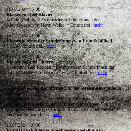
16.07.2024, 17:00
Klassenvorspiel Klavier
Schule Neuburg * Es musizieren SchülerInnen der
Klavierklasse von Herrn Welke. * Eintritt frei
mehr
15.07.2024, 19:00
Klassenkonzert der SchülerInnen von Frau Schülke I
Carlow, Eintritt frei.
mehr
15.07.2024, 17:00
Klassenvorspiel Gitarre
Realschule Bad Kleinen * Es musizieren SchülerInnen der
Gitarrenklasse von Herrn Ludwig. * Eintritt frei
mehr
13.07.2024, 13:00
Musikfest & Tag der offenen Tür der Kreismusikschule in
Wismar
Am zweiten Juliwochenende lädt die Kreismusikschule ein zum
traditionellen Musikfest am Turnplatz 5 in Wismar. Von 13 bis
17 Uhr erleben die Gäste Musik, Tanz, Schauspiel und Kunst
mit allen Sinnen - bei...
mehr
13.07.2024, 10:30
IKARUS Schuljahres-Abschlussveranstaltung in