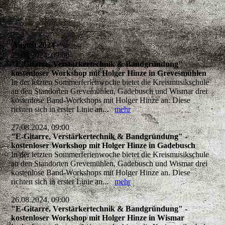
August 2024
29.08.2024, 09:00
"E-Gitarre, Verstärkertechnik & Bandgründung" -
kostenloser Workshop mit Holger Hinze in Grevesmühlen
In der letzten Sommerferienwoche bietet die Kreismusikschule
an den Standorten Grevemühlen, Gadebusch und Wismar drei
kostenlose Band-Workshops mit Holger Hinze an. Diese
richten sich in erster Linie an...
mehr
27.08.2024, 09:00
"E-Gitarre, Verstärkertechnik & Bandgründung" -
kostenloser Workshop mit Holger Hinze in Gadebusch
In der letzten Sommerferienwoche bietet die Kreismusikschule
an den Standorten Grevemühlen, Gadebusch und Wismar drei
kostenlose Band-Workshops mit Holger Hinze an. Diese
richten sich in erster Linie an...
mehr
26.08.2024, 09:00
"E-Gitarre, Verstärkertechnik & Bandgründung" -
kostenloser Workshop mit Holger Hinze in Wismar