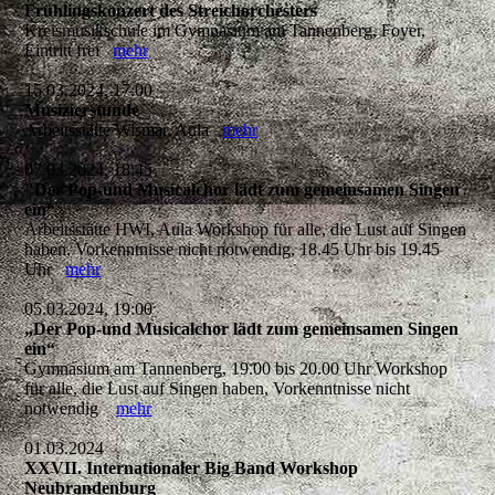
Frühlingskonzert des Streichorchesters
Kreismusikschule im Gymnasium am Tannenberg, Foyer,
Eintritt frei
mehr
15.03.2024, 17:00
Musizierstunde
Arbeitsstätte Wismar, Aula
mehr
07.03.2024, 18:45
"Der Pop-und Musicalchor lädt zum gemeinsamen Singen
ein“
Arbeitsstätte HWI, Aula Workshop für alle, die Lust auf Singen
haben, Vorkenntnisse nicht notwendig, 18.45 Uhr bis 19.45
Uhr
mehr
05.03.2024, 19:00
„Der Pop-und Musicalchor lädt zum gemeinsamen Singen
ein“
Gymnasium am Tannenberg, 19.00 bis 20.00 Uhr Workshop
für alle, die Lust auf Singen haben, Vorkenntnisse nicht
notwendig
mehr
01.03.2024
XXVII. Internationaler Big Band Workshop
Neubrandenburg