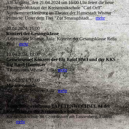
Am Sonntag, den 21.04.2024 um 16:00 Uhr feiert die neue
Theaterproduktion der Kreismusikschule "Carl Orff"
Nordwestmecklenburg im Theater der Hansestadt Wismar
Premiere. Unter dem Titel "Zur Smaragdstadt...
mehr
20.04.2024, 16:00
Konzert der Gesangsklasse
Arbeitsstätte Wismar, Aula: Konzert der Gesangsklasse Relia
Paul
mehr
19.04.2024, 19:00
Gemeinsames Konzert der Big Band HWI und der KKS
Big Band Hannover
Arbeitsstätte Wismar, Aula
mehr
19.04.2024, 17:00
Musizierstunde
Arbeitsstätte Wismar, Aula
mehr
04.04.2024
Ausstellungseröffnung TAPETENWECHSEL #4 der
Kunstklassen der Kreismusikschule
Kreismusikschule im Gymnasium am Tannenberg, Eintritt
frei
mehr