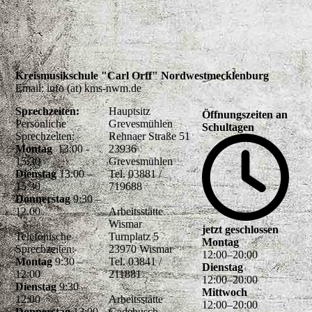
Kreismusikschule "Carl Orff" Nordwestmecklenburg
Email: info (at) kms-nwm.de
Sprechzeiten:
Hauptsitz
Öffnungszeiten an
Persönliche
Grevesmühlen
Schultagen
Sprechzeiten:
Rehnaer Straße 51
Montag
13:00 -
23936
15:30
Grevesmühlen
Dienstag
13:00 –
Tel. 03881 /
15:30
719688
Donnerstag
9:30 –
12.00
Arbeitsstätte
Wismar
jetzt geschlossen
Telefonische
Turnplatz 5
Montag
Sprechzeiten:
23970 Wismar
12
:
00
–
20
:
00
Montag
9:30 –
Tel. 03841 /
Dienstag
12:00
211881
12
:
00
–
20
:
00
Dienstag
9:30 –
Mittwoch
12:00
Arbeitsstätte
12
:
00
–
20
:
00
Donnerstag
13:00
Gadebusch