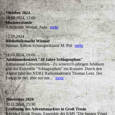
Oktober 2024
18.10.2024, 17:00
Musizierstunde
Arbeitstätte Wismar, Aula
mehr
12.10.2024
Bibliotheksnacht Wismar
Wismar, Auftritt Schauspielklasse M. Pril
mehr
11.10.2024, 19:00
Jubiläumskonzert "10 Jahre Schlagsophon"
Rathaussaal Grevesmühlen - Zu seinem10-jährigen Jubiläum
gibt das Ensemble "Schlagsophon" ein Konzert. Durch den
Abend führt der NDR1 Radiomoderator Thomas Lenz. Der
Eintritt ist frei, aber nur mit...
mehr
November 2024
30.11.2024, 15:30
Eröffnung des Adventsmarktes in Groß Tessin
Kirchhof Groß Tessin, Ensemble der KMS "Die bunten Vögel