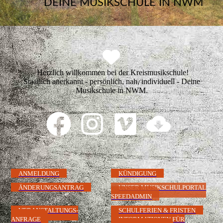
DEINE MUSIKSCHULE IN NWM
Herzlich willkommen bei der Kreismusikschule!
Staatlich anerkannt - persönlich, nah, individuell - Deine
Musikschule in NWM.
ANMELDUNG
KÜNDIGUNG
ÄNDERUNGSANTRAG
UNSER MUSIKSCHULPORTAL
SPEEDADMIN
VERANSTALTUNGS-
SCHULFERIEN & FRISTEN
ANFRAGE
INFORMATIONEN FÜR