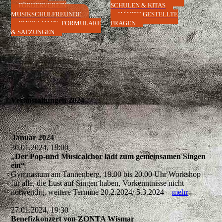
FÖRDERVEREIN
SCHULEN & KITAS
MUSIKSCHULFREUNDE
HÄUFIG GESTELLTE
DOWNLOADS, FORMULARE
FRAGEN
& SATZUNGEN
Veranstaltungen 2024
Januar 2024
30.01.2024, 19:00
„Der Pop-und Musicalchor lädt zum gemeinsamen Singen
ein“
Gymnasium am Tannenberg, 19.00 bis 20.00 Uhr Workshop
für alle, die Lust auf Singen haben, Vorkenntnisse nicht
notwendig, weitere Termine 20.2.2024/ 5.3.2024
mehr
27.01.2024, 19:30
Benefizkonzert von ZONTA Wismar