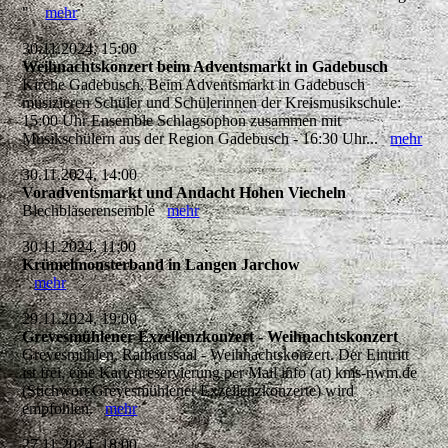
"
mehr
30.11.2024, 15:00
Weihnachtskonzert beim Adventsmarkt in Gadebusch
Kirche Gadebusch, Beim Adventsmarkt in Gadebusch
musizieren Schüler und Schülerinnen der Kreismusikschule:
15:00 Uhr Ensemble Schlagsophon zusammen mit
Musikschülern aus der Region Gadebusch - 16:30 Uhr...
mehr
30.11.2024, 14:00
Voradventsmarkt und Andacht Hohen Viecheln
Blechbläserensemble
mehr
30.11.2024, 11:00
Krümelmonsterband in Langen Jarchow
mehr
29.11.2024, 19:00
Grevesmühlener Exzellenzkonzert - Weihnachtskonzert
Grevesmühlen, Rathaussaal - Weihnachtskonzert. Der Eintritt
ist frei, eine Kartenreservierung per Mail info (at) kms-nwm.de
(Stichwort Grevesmühlener Exzellenzkonzerte) wird
empfohlen.
mehr
27.11.2024, 18:00