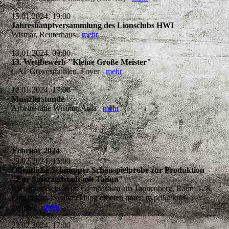
15.01.2024, 19:00
Jahreshauptversammlung des Lionsclubs HWI
Wismar, Reuterhaus
mehr
13.01.2024, 09:00
13. Wettbewerb "Kleine Große Meister"
GAT Grevesmühlen, Foyer
mehr
12.01.2024, 17:00
Musizierstunde
Arbeitsstätte Wismar, Aula
mehr
Februar 2024
29.02.2024, 15:00
Öffentliche Schnupper-Schauspielprobe zur Produktion
"Zur Smaragdstadt mit Taifun"
Kreismusikschule im Gymnasium am Tannenberg, Raum 128,
Eintritt frei, Voranmeldung erbeten unter: m.pril@kms-
nwm.de
mehr
23.02.2024, 17:00