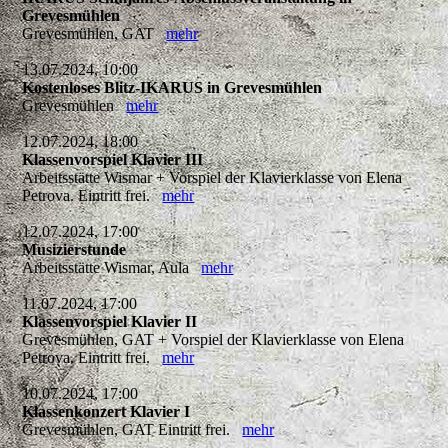
Grevesmühlen
Grevesmühlen, GAT
mehr
13.07.2024, 10:00
Kostenloses Blitz-IKARUS in Grevesmühlen
Grevesmühlen
mehr
12.07.2024, 18:00
Klassenvorspiel Klavier III
Arbeitsstätte Wismar + Vorspiel der Klavierklasse von Elena
Petrova. Eintritt frei.
mehr
12.07.2024, 17:00
Musizierstunde
Arbeitsstätte Wismar, Aula
mehr
11.07.2024, 17:00
Klassenvorspiel Klavier II
Grevesmühlen, GAT + Vorspiel der Klavierklasse von Elena
Petrova. Eintritt frei.
mehr
10.07.2024, 17:00
Klassenkonzert Klavier I
Grevesmühlen, GAT Eintritt frei.
mehr