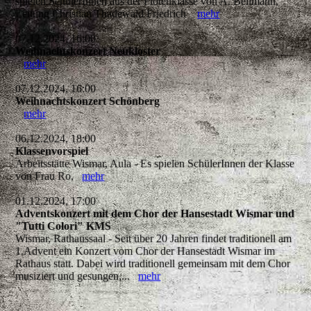
spielen SchülerInnen aus der Flötenklasse von A. Bellmann,
Leitung Christian Thadewald Friedrich
mehr
07.12.2024, 16:00
Weihnachtskonzert Neukloster
mehr
07.12.2024, 16:00
Weihnachtskonzert Schönberg
mehr
06.12.2024, 18:00
Klassenvorspiel
Arbeitsstätte Wismar, Aula - Es spielen SchülerInnen der Klasse
von Frau Ro,
mehr
01.12.2024, 17:00
Adventskonzert mit dem Chor der Hansestadt Wismar und
"Tutti Colori" KMS
Wismar, Rathaussaal - Seit über 20 Jahren findet traditionell am
1.Advent ein Konzert vom Chor der Hansestadt Wismar im
Rathaus statt. Dabei wird traditionell gemeinsam mit dem Chor
musiziert und gesungen,...
mehr