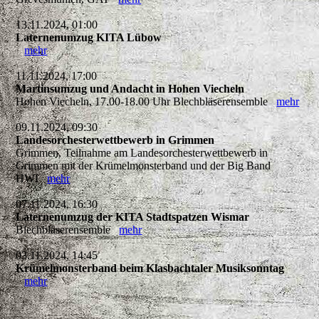
13.11.2024, 01:00
Laternenumzug KITA Lübow
mehr
11.11.2024, 17:00
Martinsumzug und Andacht in Hohen Viecheln
Hohen Viecheln, 17.00-18.00 Uhr Blechbläserensemble
mehr
09.11.2024, 09:30
Landesorchesterwettbewerb in Grimmen
Grimmen, Teilnahme am Landesorchesterwettbewerb in
Grimmen mit der Krümelmonsterband und der Big Band
HWI
mehr
07.11.2024, 16:30
Laternenumzug der KITA Stadtspatzen Wismar
Blechbläserensemble
mehr
03.11.2024, 14:45
Krümelmonsterband beim Klasbachtaler Musiksonntag
mehr