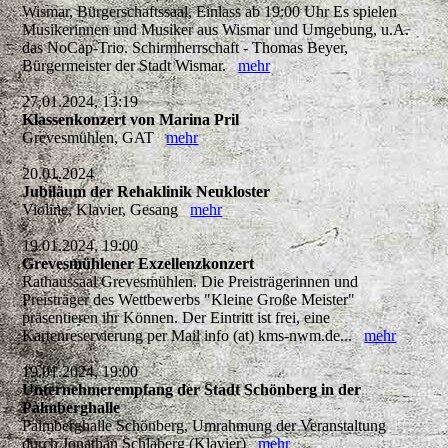
Wismar, Bürgerschaftssaal, Einlass ab 19:00 Uhr Es spielen
Musikerinnen und Musiker aus Wismar und Umgebung, u.A.
das NoCap-Trio. Schirmherrschaft - Thomas Beyer,
Bürgermeister der Stadt Wismar.
mehr
27.01.2024, 13:19
Klassenkonzert von Marina Pril
Grevesmühlen, GAT
mehr
20.01.2024
Jubiläum der Rehaklinik Neukloster
Violine, Klavier, Gesang
mehr
19.01.2024, 19:00
Grevesmühlener Exzellenzkonzert
Rathaussaal Grevesmühlen. Die Preisträgerinnen und
Preisträger des Wettbewerbs "Kleine Große Meister"
präsentieren ihr Können. Der Eintritt ist frei, eine
Kartenreservierung per Mail info (at) kms-nwm.de...
mehr
19.01.2024, 19:00
Unternehmerempfang der Stadt Schönberg in der
Palmberghalle
Palmberghalle Schönberg, Umrahmung der Veranstaltung
durch Jonathan Schlaberg (Klavier)
mehr