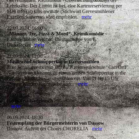
Grevesmühlen, Rathaussaal - Überraschungskonzert der
Lehrkräfte. Der Eintritt ist frei, eine Kartenreservierung per
Mail info (at) kms-nwm.de (Stichwort Grevesmühlener
Exzellenzkonzerte) wird empfohlen.
mehr
22.09.2024, 16:00
„Männer, Tee, Pizza & Mord“- Krimikomödie
Kammerbühne Wismar, Theatergruppe von F.
Dinkelacker
mehr
21.09.2024, 11:00
Musikschul-Schnuppertag in Grevesmühlen
Zum Schuljahresbeginn lädt die Kreismusikschule "Carl Orff"
Nordwestmecklenburg zu einem großen Schnuppertag in die
Rehnaer Straße 51 Grevesmühlen ein. Von 11 bis 15 Uhr
können Kinder, Jugendliche und...
mehr
21.09.2024
Herbstfest Gadebusch
mehr
06.09.2024, 18:30
Festempfang der Bürgermeisterin von Dassow
Dassow, Auftritt der Chores CHORELIA
mehr