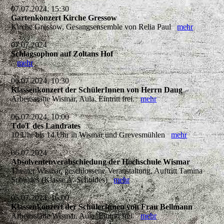
07.07.2024, 15:30
Gartenkonzert Kirche Gressow
Kirche Gressow, Gesangsensemble von Relia Paul
mehr
07.07.2024
Schlagsophon auf Zoltans Hof
mehr
06.07.2024, 10:30
Klassenkonzert der SchülerInnen von Herrn Daug
Arbeitsstätte Wismar, Aula. Eintritt frei.
mehr
06.07.2024, 10:00
TdoT des Landrates
10 Uhr bis 14 Uhr in Wismar und Grevesmühlen
mehr
06.07.2024
Absolventenverabschiedung der Hochschule Wismar
Theater Wismar, geschlossene Veranstaltung, Auftritt Tamina
Schuldes (Klasse A. Schuldes)
mehr
05.07.2024, 16:00
Klassenkonzert der SchülerInnen von Frau Bellmann
Arbeitsstätte Wismar, Aula. Eintritt frei.
mehr