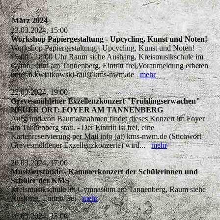
März 2024
23.03.2024, 15:00
Workshop Papiergestaltung - Upcycling, Kunst und Noten!
Workshop Papiergestaltung - Upcycling, Kunst und Noten!
15:00 - 18:00 Uhr Raum siehe Aushang, Kreismusikschule im
Gymnasium am Tannenberg, Eintritt frei Voranmeldung erbeten
unter n.kwiatkowski-rau@kms-nwm.de
mehr
22.03.2024, 19:00
Grevesmühlener Exzellenzkonzert "Frühlingserwachen"
NEUER ORT: FOYER AM TANNENBERG
Aufgrund von Baumaßnahmen findet dieses Konzert im Foyer
am Tannenberg statt. - Der Eintritt ist frei, eine
Kartenreservierung per Mail info (at) kms-nwm.de (Stichwort
Grevesmühlener Exzellenzkonzerte) wird...
mehr
20.03.2024, 17:00
Musizierstunde - Kammerkonzert der Schülerinnen und
Schüler der KMS
Kreismusikschule im Gymnasium am Tannenberg, Raum siehe
Aushang, Eintritt frei
mehr
16.03.2024, 15:00