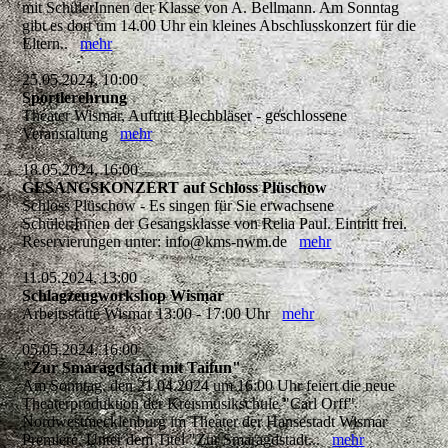
mit SchülerInnen der Klasse von A. Bellmann. Am Sonntag
gibt es dort um 14.00 Uhr ein kleines Abschlusskonzert für die
Eltern..
mehr
25.05.2024, 10:00
Sportlerehrung
Theater Wismar, Auftritt Blechbläser - geschlossene
Veranstaltung
mehr
18.05.2024, 16:00
GESANGSKONZERT auf Schloss Plüschow
Schloss Plüschow - Es singen für Sie erwachsene
Schüler:Innen der Gesangsklasse von Relia Paul. Eintritt frei.
Reservierungen unter: info@kms-nwm.de
mehr
11.05.2024, 13:00
Schlagzeugworkshop Wismar
Arbeitsstätte Wismar 13:00 - 17:00 Uhr
mehr
05.05.2024, 16:00
"Zur Smaragdstadt mit Taifun"
Am Sonntag, den 21.04.2024 um 16:00 Uhr feiert die neue
Theaterproduktion der Kreismusikschule "Carl Orff"
Nordwestmecklenburg im Theater der Hansestadt Wismar
Premiere. Unter dem Titel "Zur Smaragdstadt...
mehr