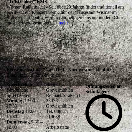
"Tutti Colori" KMS
Wismar, Rathaussaal - Seit über 20 Jahren findet traditionell am
1.Advent ein Konzert vom Chor der Hansestadt Wismar im
Rathaus statt. Dabei wird traditionell gemeinsam mit dem Chor
musiziert und gesungen,...
mehr
Kreismusikschule "Carl Orff" Nordwestmecklenburg
Email: info (at) kms-nwm.de
Sprechzeiten:
Hauptsitz
Öffnungszeiten an
Persönliche
Grevesmühlen
Schultagen
Sprechzeiten:
Rehnaer Straße 51
Montag
13:00 -
23936
15:30
Grevesmühlen
Dienstag
13:00 –
Tel. 03881 /
15:30
719688
Donnerstag
9:30 –
12.00
Arbeitsstätte