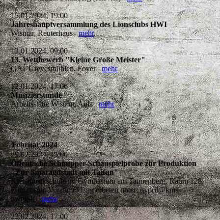
15.01.2024, 19:00
Jahreshauptversammlung des Lionsclubs HWI
Wismar, Reuterhaus
mehr
13.01.2024, 09:00
13. Wettbewerb "Kleine Große Meister"
GAT Grevesmühlen, Foyer
mehr
12.01.2024, 17:00
Musizierstunde
Arbeitsstätte Wismar, Aula
mehr
Februar 2024
29.02.2024, 15:00
Öffentliche Schnupper-Schauspielprobe zur Produktion
"Zur Smaragdstadt mit Taifun"
Kreismusikschule im Gymnasium am Tannenberg, Raum 128,
Eintritt frei, Voranmeldung erbeten unter: m.pril@kms-
nwm.de
mehr
23.02.2024, 17:00