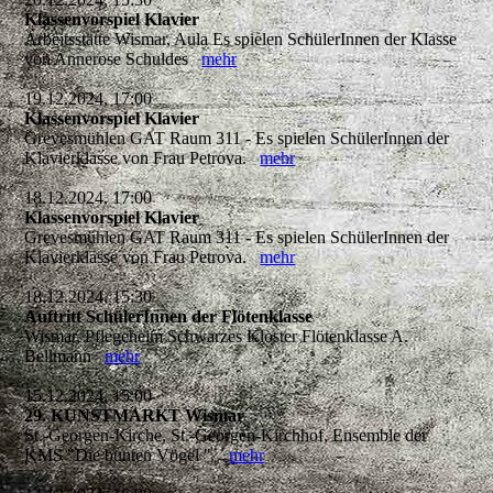
Klassenvorspiel Klavier
Arbeitsstätte Wismar, Aula Es spielen SchülerInnen der Klasse
von Annerose Schuldes
mehr
19.12.2024, 17:00
Klassenvorspiel Klavier
Grevesmühlen GAT Raum 311 - Es spielen SchülerInnen der
Klavierklasse von Frau Petrova.
mehr
18.12.2024, 17:00
Klassenvorspiel Klavier
Grevesmühlen GAT Raum 311 - Es spielen SchülerInnen der
Klavierklasse von Frau Petrova.
mehr
18.12.2024, 15:30
Auftritt SchülerInnen der Flötenklasse
Wismar, Pflegeheim Schwarzes Kloster Flötenklasse A.
Bellmann
mehr
15.12.2024, 15:00
29. KUNSTMARKT Wismar
St.-Georgen-Kirche, St.-Georgen-Kirchhof, Ensemble der
KMS "Die bunten Vögel "
mehr