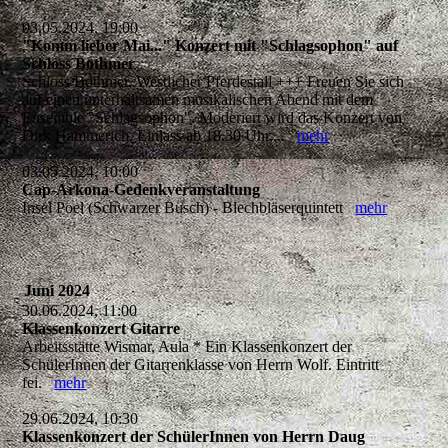
03.05.2024, 19:00
"Komm lieber Mai..." Konzert mit "Schlagsophon" auf
Schloss Bothmer
Schloss Bothmer, Westlicher Pferdestall +++ Freuen Sie sich
auf einen unterhaltsamen musikalischen Abend mit dem
Ensemble "Schlagsophon". Moderiert wird das Konzert von
Dirk Hammerich. Einlass ab 18.30 Uhr,...
mehr
03.05.2024, 10:00
Cap-Arkona-Gedenkveranstaltung
Insel Poel (Schwarzer Busch) - Blechbläserquintett
mehr
Juni 2024
30.06.2024, 11:00
Klassenkonzert Gitarre
Arbeitsstätte Wismar, Aula * Ein Klassenkonzert der
SchülerInnen der Gitarrenklasse von Herrn Wolf. Eintritt
fei.
mehr
29.06.2024, 10:30
Klassenkonzert der SchülerInnen von Herrn Daug