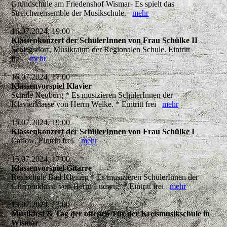
Grundschule am Friedenshof Wismar- Es spielt das
Streicherensemble der Musikschule.
mehr
16.07.2024, 19:00
Klassenkonzert der SchülerInnen von Frau Schülke II
Schlagsdorf, Musikraum der Regionalen Schule. Eintritt
frei.
mehr
16.07.2024, 17:00
Klassenvorspiel Klavier
Schule Neuburg * Es musizieren SchülerInnen der
Klavierklasse von Herrn Welke. * Eintritt frei
mehr
15.07.2024, 19:00
Klassenkonzert der SchülerInnen von Frau Schülke I
Carlow, Eintritt frei.
mehr
15.07.2024, 17:00
Klassenvorspiel Gitarre
Realschule Bad Kleinen * Es musizieren SchülerInnen der
Gitarrenklasse von Herrn Ludwig. * Eintritt frei
mehr
13.07.2024, 13:00
Musikfest & Tag der offenen Tür der Kreismusikschule in
Wismar