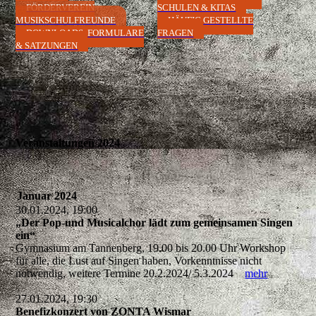
FÖRDERVEREIN
SCHULEN & KITAS
MUSIKSCHULFREUNDE
HÄUFIG GESTELLTE
DOWNLOADS, FORMULARE
FRAGEN
& SATZUNGEN
Veranstaltungen 2024
Januar 2024
30.01.2024, 19:00
„Der Pop-und Musicalchor lädt zum gemeinsamen Singen
ein“
Gymnasium am Tannenberg, 19.00 bis 20.00 Uhr Workshop
für alle, die Lust auf Singen haben, Vorkenntnisse nicht
notwendig, weitere Termine 20.2.2024/ 5.3.2024
mehr
27.01.2024, 19:30
Benefizkonzert von ZONTA Wismar