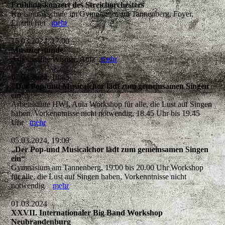
Frühlingskonzert des Streichorchesters
Kreismusikschule im Gymnasium am Tannenberg, Foyer,
Eintritt frei
mehr
15.03.2024, 17:00
Musizierstunde
Arbeitsstätte Wismar, Aula
mehr
07.03.2024, 18:45
"Der Pop-und Musicalchor lädt zum gemeinsamen Singen
ein“
Arbeitsstätte HWI, Aula Workshop für alle, die Lust auf Singen
haben, Vorkenntnisse nicht notwendig, 18.45 Uhr bis 19.45
Uhr
mehr
05.03.2024, 19:00
„Der Pop-und Musicalchor lädt zum gemeinsamen Singen
ein“
Gymnasium am Tannenberg, 19.00 bis 20.00 Uhr Workshop
für alle, die Lust auf Singen haben, Vorkenntnisse nicht
notwendig
mehr
01.03.2024
XXVII. Internationaler Big Band Workshop
Neubrandenburg