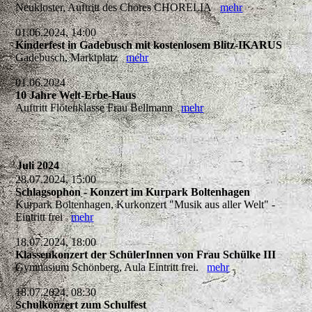
Neukloster, Auftritt des Chores CHORELIA
mehr
01.06.2024, 14:00
Kinderfest in Gadebusch mit kostenlosem Blitz-IKARUS
Gadebusch, Marktplatz
mehr
01.06.2024
10 Jahre Welt-Erbe-Haus
Auftritt Flötenklasse Frau Bellmann
mehr
Juli 2024
28.07.2024, 15:00
Schlagsophon - Konzert im Kurpark Boltenhagen
Kurpark Boltenhagen, Kurkonzert "Musik aus aller Welt" -
Eintritt frei
mehr
18.07.2024, 18:00
Klassenkonzert der SchülerInnen von Frau Schülke III
Gymnasium Schönberg, Aula Eintritt frei.
mehr
18.07.2024, 08:30
Schulkonzert zum Schulfest