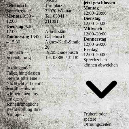
Wismar
jetzt geschlossen
Telefonische
Turnplatz 5
Montag
Sprechzeiten:
23970 Wismar
12
:
00
–
20
:
00
Montag
9:30 –
Tel. 03841 /
Dienstag
12:00
211881
12
:
00
–
20
:
00
Dienstag
9:30 –
Mittwoch
12:00
Arbeitsstätte
12
:
00
–
20
:
00
Donnerstag
13:00
Gadebusch
Donnerstag
– 15:30
Agnes-Karll-Straße
12
:
00
–
20
:
00
20
Freitag
und nach
19205 Gadebusch
12
:
00
–
20
:
00
Vereinbarung
Tel. 03886 / 35185
Sprechzeiten
können abweichen
In dringenden
Fällen hinterlassen
Sie uns bitte eine
Nachricht auf dem
Anrufbeantworter,
wir bemühen uns
um die
schnellstmögliche
Beantwortung Ihrer
Frühere oder
Anfrage.
spätere
Öffnungszeiten