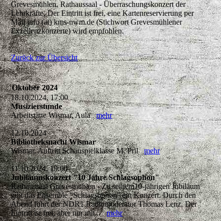
Grevesmühlen, Rathaussaal - Überraschungskonzert der
Lehrkräfte. Der Eintritt ist frei, eine Kartenreservierung per
Mail info (at) kms-nwm.de (Stichwort Grevesmühlener
Exzellenzkonzerte) wird empfohlen.
Zurück zur Übersicht
Oktober 2024
18.10.2024, 17:00
Musizierstunde
Arbeitstätte Wismar, Aula
mehr
12.10.2024
Bibliotheksnacht Wismar
Wismar, Auftritt Schauspielklasse M. Pril
mehr
11.10.2024, 19:00
Jubiläumskonzert "10 Jahre Schlagsophon"
Rathaussaal Grevesmühlen - Zu seinem10-jährigen Jubiläum
gibt das Ensemble "Schlagsophon" ein Konzert. Durch den
Abend führt der NDR1 Radiomoderator Thomas Lenz. Der
Eintritt ist frei, aber nur mit...
mehr