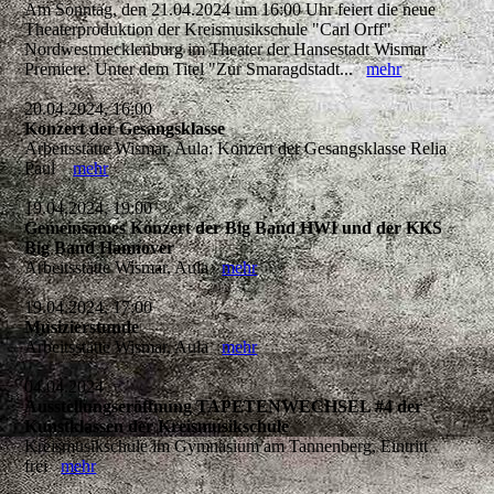
Am Sonntag, den 21.04.2024 um 16:00 Uhr feiert die neue
Theaterproduktion der Kreismusikschule "Carl Orff"
Nordwestmecklenburg im Theater der Hansestadt Wismar
Premiere. Unter dem Titel "Zur Smaragdstadt...
mehr
20.04.2024, 16:00
Konzert der Gesangsklasse
Arbeitsstätte Wismar, Aula: Konzert der Gesangsklasse Relia
Paul
mehr
19.04.2024, 19:00
Gemeinsames Konzert der Big Band HWI und der KKS
Big Band Hannover
Arbeitsstätte Wismar, Aula
mehr
19.04.2024, 17:00
Musizierstunde
Arbeitsstätte Wismar, Aula
mehr
04.04.2024
Ausstellungseröffnung TAPETENWECHSEL #4 der
Kunstklassen der Kreismusikschule
Kreismusikschule im Gymnasium am Tannenberg, Eintritt
frei
mehr