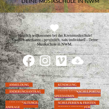
DEINE MUSIKSCHULE IN NWM
Herzlich willkommen bei der Kreismusikschule!
Staatlich anerkannt - persönlich, nah, individuell - Deine
Musikschule in NWM.
ANMELDUNG
KÜNDIGUNG
ÄNDERUNGSANTRAG
UNSER MUSIKSCHULPORTAL
SPEEDADMIN
VERANSTALTUNGS-
SCHULFERIEN & FRISTEN
ANFRAGE
INFORMATIONEN FÜR