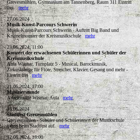
Grevesmühlen, Gymnasium am Tannenberg, Raum 311 Eintritt
frei.
mehr
27.06.2024
Musik-Kunst-Parcours Schwerin
Musik-Kunst-Parcours Schwerin - Auftritt Big Band und
Krümelmonster der Kreismusikschule
mehr
23.06.2024, 11:00
Konzert der erwachsenen Schülerinnen und Schüler der
Kreismusikschule
Aula Wismar, Turnplatz 5 - Musical, Barockmusik,
Zirkusklänge für Flöte, Streicher, Klavier, Gesang und mehr -
Eintritt frei
mehr
21.06.2024, 17:00
Musizierstunde
Arbeitsstätte Wismar, Aula
mehr
15.06.2024
Stadtfest Grevesmühlen
Grevesmühlen - Schüler und Schülerinnen der Musikschule
treten beim Stadtfest auf.
mehr
12.06.2024, 18:00