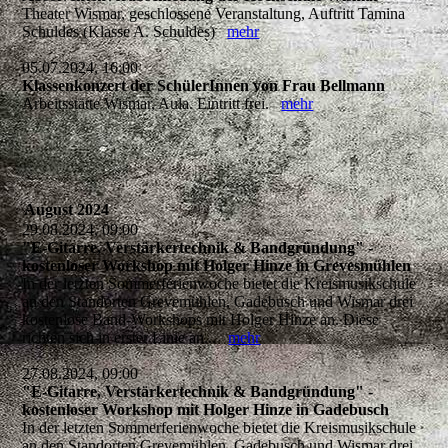
Theater Wismar, geschlossene Veranstaltung, Auftritt Tamina
Schuldes (Klasse A. Schuldes)
mehr
05.07.2024, 16:00
Klassenkonzert der SchülerInnen von Frau Bellmann
Arbeitsstätte Wismar, Aula. Eintritt frei.
mehr
August 2024
29.08.2024, 09:00
"E-Gitarre, Verstärkertechnik & Bandgründung" -
kostenloser Workshop mit Holger Hinze in Grevesmühlen
In der letzten Sommerferienwoche bietet die Kreismusikschule
an den Standorten Grevemühlen, Gadebusch und Wismar drei
kostenlose Band-Workshops mit Holger Hinze an. Diese
richten sich in erster Linie an...
mehr
27.08.2024, 09:00
"E-Gitarre, Verstärkertechnik & Bandgründung" -
kostenloser Workshop mit Holger Hinze in Gadebusch
In der letzten Sommerferienwoche bietet die Kreismusikschule
an den Standorten Grevemühlen, Gadebusch und Wismar drei