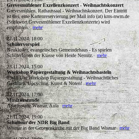
Grevesmühlener Exzellenzkonzert - Weihnachtskonzert
Grevesmühlen, Rathaussaal - Weihnachtskonzert. Der Eintritt
ist frei, eine Kartenreservierung per Mail info (at) kms-nwm.de
(Stichwort Grevesmühlener Exzellenzkonzerte) wird
empfohlen.
mehr
27.11.2024, 18:00
Schülervorspiel
Neukloster, evangelisches Gemeindehaus - Es spielen
SchülerInnen der Klasse von Heide Nemitz.
mehr
23.11.2024, 15:00
Workshop Papiergestaltung & Weihnachtsbasteln
15-18 Uhr Workshop Papiergestaltung - Weihnachtliches
Gestalten, Upcycling, Kunst & Noten!
mehr
22.11.2024, 17:00
Musizierstunde
Arbeitsstätte Wismar, Aula
mehr
21.11.2024, 19:00
Schultour der NDR Big Band
Wismar in der Georgenkirche mit der Big Band Wismar
mehr