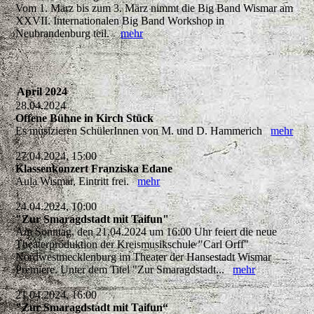
Vom 1. März bis zum 3. März nimmt die Big Band Wismar am
XXVII. Internationalen Big Band Workshop in
Neubrandenburg teil.
mehr
April 2024
28.04.2024
Offene Bühne in Kirch Stück
Es musizieren SchülerInnen von M. und D. Hammerich
mehr
27.04.2024, 15:00
Klassenkonzert Franziska Edane
Aula Wismar, Eintritt frei.
mehr
24.04.2024, 10:00
"Zur Smaragdstadt mit Taifun"
Am Sonntag, den 21.04.2024 um 16:00 Uhr feiert die neue
Theaterproduktion der Kreismusikschule "Carl Orff"
Nordwestmecklenburg im Theater der Hansestadt Wismar
Premiere. Unter dem Titel "Zur Smaragdstadt...
mehr
21.04.2024, 16:00
"Zur Smaragdstadt mit Taifun“