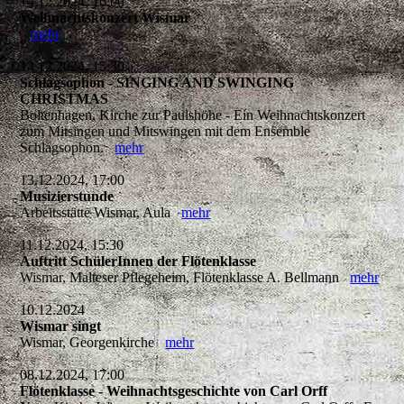
14.12.2024, 16:00
Weihnachtskonzert Wismar
mehr
14.12.2024, 15:30
Schlagsophon - SINGING AND SWINGING
CHRISTMAS
Boltenhagen, Kirche zur Paulshöhe - Ein Weihnachtskonzert
zum Mitsingen und Mitswingen mit dem Ensemble
Schlagsophon.
mehr
13.12.2024, 17:00
Musizierstunde
Arbeitsstätte Wismar, Aula
mehr
11.12.2024, 15:30
Auftritt SchülerInnen der Flötenklasse
Wismar, Malteser Pflegeheim, Flötenklasse A. Bellmann
mehr
10.12.2024
Wismar singt
Wismar, Georgenkirche
mehr
08.12.2024, 17:00
Flötenklasse - Weihnachtsgeschichte von Carl Orff