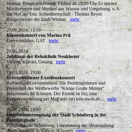
Wismar, Bürgerschaftssaal, Einlass ab 19:00 Uhr Es spielen
Musikerinnen und Musiker aus Wismar und Umgebung, u.A.
das NoCap-Trio. Schirmherrschaft - Thomas Beyer,
Bürgermeister der Stadt Wismar.
mehr
27.01.2024, 13:19
Klassenkonzert von Marina Pril
Grevesmühlen, GAT
mehr
20.01.2024
Jubiläum der Rehaklinik Neukloster
Violine, Klavier, Gesang
mehr
19.01.2024, 19:00
Grevesmühlener Exzellenzkonzert
Rathaussaal Grevesmühlen. Die Preisträgerinnen und
Preisträger des Wettbewerbs "Kleine Große Meister"
präsentieren ihr Können. Der Eintritt ist frei, eine
Kartenreservierung per Mail info (at) kms-nwm.de...
mehr
19.01.2024, 19:00
Unternehmerempfang der Stadt Schönberg in der
Palmberghalle
Palmberghalle Schönberg, Umrahmung der Veranstaltung
durch Jonathan Schlaberg (Klavier)
mehr