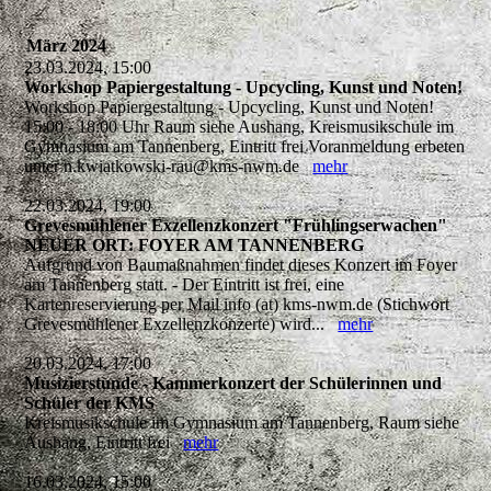
März 2024
23.03.2024, 15:00
Workshop Papiergestaltung - Upcycling, Kunst und Noten!
Workshop Papiergestaltung - Upcycling, Kunst und Noten!
15:00 - 18:00 Uhr Raum siehe Aushang, Kreismusikschule im
Gymnasium am Tannenberg, Eintritt frei Voranmeldung erbeten
unter n.kwiatkowski-rau@kms-nwm.de
mehr
22.03.2024, 19:00
Grevesmühlener Exzellenzkonzert "Frühlingserwachen"
NEUER ORT: FOYER AM TANNENBERG
Aufgrund von Baumaßnahmen findet dieses Konzert im Foyer
am Tannenberg statt. - Der Eintritt ist frei, eine
Kartenreservierung per Mail info (at) kms-nwm.de (Stichwort
Grevesmühlener Exzellenzkonzerte) wird...
mehr
20.03.2024, 17:00
Musizierstunde - Kammerkonzert der Schülerinnen und
Schüler der KMS
Kreismusikschule im Gymnasium am Tannenberg, Raum siehe
Aushang, Eintritt frei
mehr
16.03.2024, 15:00