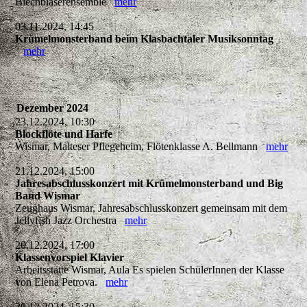
Blechbläserensemble
mehr
03.11.2024, 14:45
Krümelmonsterband beim Klasbachtaler Musiksonntag
mehr
Dezember 2024
23.12.2024, 10:30
Blockflöte und Harfe
Wismar, Malteser Pflegeheim, Flötenklasse A. Bellmann
mehr
21.12.2024, 15:00
Jahresabschlusskonzert mit Krümelmonsterband und Big
Band Wismar
Zeughaus Wismar, Jahresabschlusskonzert gemeinsam mit dem
Jellyfish Jazz Orchestra
mehr
20.12.2024, 17:00
Klassenvorspiel Klavier
Arbeitsstätte Wismar, Aula Es spielen SchülerInnen der Klasse
von Elena Petrova.
mehr
20.12.2024, 15:30