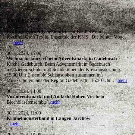
November 2024
30.11.2024, 15:30
Eröffnung des Adventsmarktes in Groß Tessin
Kirchhof Groß Tessin, Ensemble der KMS "Die bunten Vögel
"
mehr
30.11.2024, 15:00
Weihnachtskonzert beim Adventsmarkt in Gadebusch
Kirche Gadebusch, Beim Adventsmarkt in Gadebusch
musizieren Schüler und Schülerinnen der Kreismusikschule:
15:00 Uhr Ensemble Schlagsophon zusammen mit
Musikschülern aus der Region Gadebusch - 16:30 Uhr...
mehr
30.11.2024, 14:00
Voradventsmarkt und Andacht Hohen Viecheln
Blechbläserensemble
mehr
30.11.2024, 11:00
Krümelmonsterband in Langen Jarchow
mehr
29.11.2024, 19:00