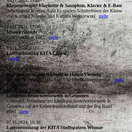
15.11.2024, 19:00
Klassenvorspiel Klarinette & Saxophon, Klavier & E-Bass
Arbeitsstätte Wismar, Aula Es spielen SchülerInnen der Klasse
von Karina Chalenko und Kamilla Waliszewski
mehr
14.11.2024, 17:30
Musizierstunde
Grevesmühlen, GAT
mehr
13.11.2024, 01:00
Laternenumzug KITA Lübow
mehr
11.11.2024, 17:00
Martinsumzug und Andacht in Hohen Viecheln
Hohen Viecheln, 17.00-18.00 Uhr Blechbläserensemble
mehr
09.11.2024, 09:30
Landesorchesterwettbewerb in Grimmen
Grimmen, Teilnahme am Landesorchesterwettbewerb in
Grimmen mit der Krümelmonsterband und der Big Band
HWI
mehr
07.11.2024, 16:30
Laternenumzug der KITA Stadtspatzen Wismar