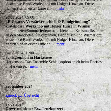
kostenlose Band-Workshops mit Holger Hinze an. Diese
richten sich in erster Linie an...
mehr
26.08.2024, 09:00
"E-Gitarre, Verstärkertechnik & Bandgründung" -
kostenloser Workshop mit Holger Hinze in Wismar
In der letzten Sommerferienwoche bietet die Kreismusikschule
an den Standorten Grevemühlen, Gadebusch und Wismar drei
kostenlose Band-Workshops mit Holger Hinze an. Diese
richten sich in erster Linie an...
mehr
04.08.2024, 11:00
Schlagsophon in Harkensee
Harkensee - Das Ensemble Schlagsophon spielt beim Dorffest
in Harkensee.
mehr
September 2024
Zurück zur Übersicht
27.09.2024
Grevesmühlener Exzellenzkonzert