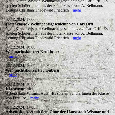
Neue Kirche Wismar, Weihnachtsgeschichte von Carl Orff . Es
spielen SchülerInnen aus der Flötenklasse von A. Bellmann,
Leitung Christian Thadewald Friedrich
mehr
07.12.2024, 17:00
Flötenklasse - Weihnachtsgeschichte von Carl Orff
Neue Kirche Wismar, Weihnachtsgeschichte von Carl Orff . Es
spielen SchülerInnen aus der Flötenklasse von A. Bellmann,
Leitung Christian Thadewald Friedrich
mehr
07.12.2024, 16:00
Weihnachtskonzert Neukloster
mehr
07.12.2024, 16:00
Weihnachtskonzert Schönberg
mehr
06.12.2024, 18:00
Klassenvorspiel
Arbeitsstätte Wismar, Aula - Es spielen SchülerInnen der Klasse
von Frau Ro,
mehr
01.12.2024, 17:00
Adventskonzert mit dem Chor der Hansestadt Wismar und