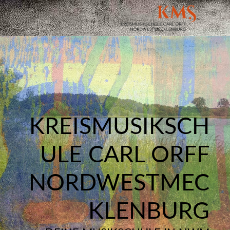
KREISMUSIKSCH
ULE CARL ORFF
NORDWESTMEC
KLENBURG