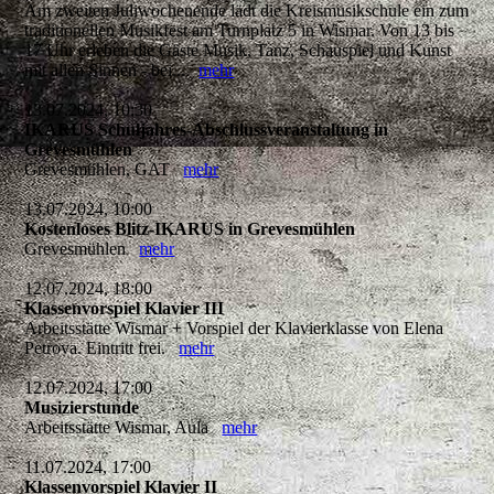
Am zweiten Juliwochenende lädt die Kreismusikschule ein zum
traditionellen Musikfest am Turnplatz 5 in Wismar. Von 13 bis
17 Uhr erleben die Gäste Musik, Tanz, Schauspiel und Kunst
mit allen Sinnen - bei...
mehr
13.07.2024, 10:30
IKARUS Schuljahres-Abschlussveranstaltung in
Grevesmühlen
Grevesmühlen, GAT
mehr
13.07.2024, 10:00
Kostenloses Blitz-IKARUS in Grevesmühlen
Grevesmühlen
mehr
12.07.2024, 18:00
Klassenvorspiel Klavier III
Arbeitsstätte Wismar + Vorspiel der Klavierklasse von Elena
Petrova. Eintritt frei.
mehr
12.07.2024, 17:00
Musizierstunde
Arbeitsstätte Wismar, Aula
mehr
11.07.2024, 17:00
Klassenvorspiel Klavier II