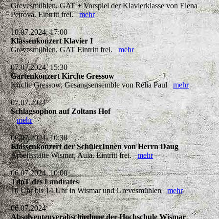
Grevesmühlen, GAT + Vorspiel der Klavierklasse von Elena
Petrova. Eintritt frei.
mehr
10.07.2024, 17:00
Klassenkonzert Klavier I
Grevesmühlen, GAT Eintritt frei.
mehr
07.07.2024, 15:30
Gartenkonzert Kirche Gressow
Kirche Gressow, Gesangsensemble von Relia Paul
mehr
07.07.2024
Schlagsophon auf Zoltans Hof
mehr
06.07.2024, 10:30
Klassenkonzert der SchülerInnen von Herrn Daug
Arbeitsstätte Wismar, Aula. Eintritt frei.
mehr
06.07.2024, 10:00
TdoT des Landrates
10 Uhr bis 14 Uhr in Wismar und Grevesmühlen
mehr
06.07.2024
Absolventenverabschiedung der Hochschule Wismar