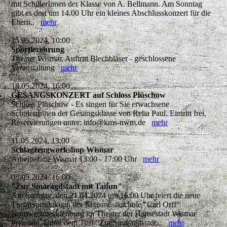
mit SchülerInnen der Klasse von A. Bellmann. Am Sonntag
gibt es dort um 14.00 Uhr ein kleines Abschlusskonzert für die
Eltern..
mehr
25.05.2024, 10:00
Sportlerehrung
Theater Wismar, Auftritt Blechbläser - geschlossene
Veranstaltung
mehr
18.05.2024, 16:00
GESANGSKONZERT auf Schloss Plüschow
Schloss Plüschow - Es singen für Sie erwachsene
Schüler:Innen der Gesangsklasse von Relia Paul. Eintritt frei.
Reservierungen unter: info@kms-nwm.de
mehr
11.05.2024, 13:00
Schlagzeugworkshop Wismar
Arbeitsstätte Wismar 13:00 - 17:00 Uhr
mehr
05.05.2024, 16:00
"Zur Smaragdstadt mit Taifun"
Am Sonntag, den 21.04.2024 um 16:00 Uhr feiert die neue
Theaterproduktion der Kreismusikschule "Carl Orff"
Nordwestmecklenburg im Theater der Hansestadt Wismar
Premiere. Unter dem Titel "Zur Smaragdstadt...
mehr