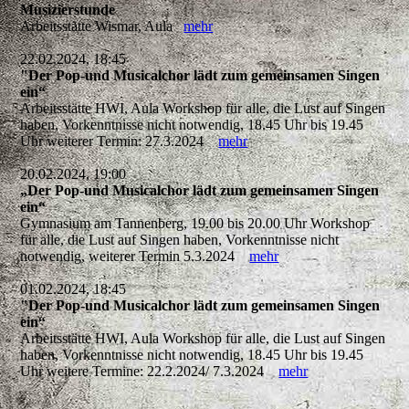
Musizierstunde
Arbeitsstätte Wismar, Aula
mehr
22.02.2024, 18:45
"Der Pop-und Musicalchor lädt zum gemeinsamen Singen
ein“
Arbeitsstätte HWI, Aula Workshop für alle, die Lust auf Singen
haben, Vorkenntnisse nicht notwendig, 18.45 Uhr bis 19.45
Uhr weiterer Termin: 27.3.2024
mehr
20.02.2024, 19:00
„Der Pop-und Musicalchor lädt zum gemeinsamen Singen
ein“
Gymnasium am Tannenberg, 19.00 bis 20.00 Uhr Workshop
für alle, die Lust auf Singen haben, Vorkenntnisse nicht
notwendig, weiterer Termin 5.3.2024
mehr
01.02.2024, 18:45
"Der Pop-und Musicalchor lädt zum gemeinsamen Singen
ein“
Arbeitsstätte HWI, Aula Workshop für alle, die Lust auf Singen
haben, Vorkenntnisse nicht notwendig, 18.45 Uhr bis 19.45
Uhr weitere Termine: 22.2.2024/ 7.3.2024
mehr